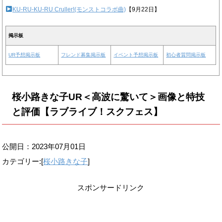
KU-RU-KU-RU Cruller!(モンストコラボ曲)
【9月22日】
掲示板
UR予想掲示板
フレンド募集掲示板
イベント予想掲示板
初心者質問掲示板
桜小路きな子UR＜高波に驚いて＞画像と特技
と評価【ラブライブ！スクフェス】
公開日：
2023年07月01日
カテゴリー:[
桜小路きな子
]
スポンサードリンク