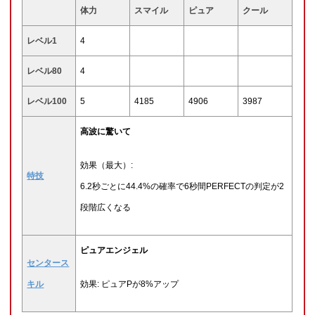
体力
スマイル
ピュア
クール
レベル1
4
レベル80
4
レベル100
5
4185
4906
3987
高波に驚いて
効果（最大）:
特技
6.2秒ごとに44.4%の確率で6秒間PERFECTの判定が2
段階広くなる
ピュアエンジェル
センタース
キル
効果: ピュアPが8%アップ