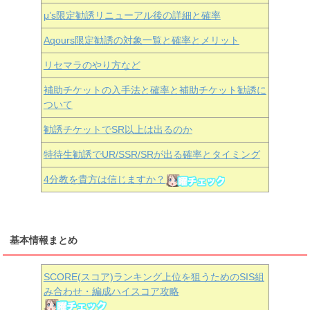
μ’s限定勧誘リニューアル後の詳細と確率
Aqours
限定勧誘の対象一覧と確率とメリット
リセマラのやり方など
補助チケットの入手法と確率と補助チケット勧誘に
ついて
勧誘チケットでSR以上は出るのか
特待生勧誘でUR/SSR/SRが出る確率とタイミング
4分教を貴方は信じますか？
基本情報まとめ
SCORE(スコア)ランキング上位を狙うためのSIS組
み合わせ・編成ハイスコア攻略