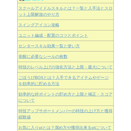
スクールアイドルスキルとは？一覧と入手法とスロ
ット上限解放のやり方
スイングアイコン攻略
ユニット編成・配置のコツとポイント
センタースキル効果一覧と使い方
覚醒に必要なシールの枚数
特技のレベル上げの強化方法と上限・最大について
ごほうびBOXとは？入手できるアイテムやゲージ
を効率的に貯める方法
効率的な絆ポイントの貯め方と上限と補正・スコア
について
特技アップサポートメンバーの特技の上げ方と獲得
経験値
お気に入りptとは？溜め方や獲得出来るptについて