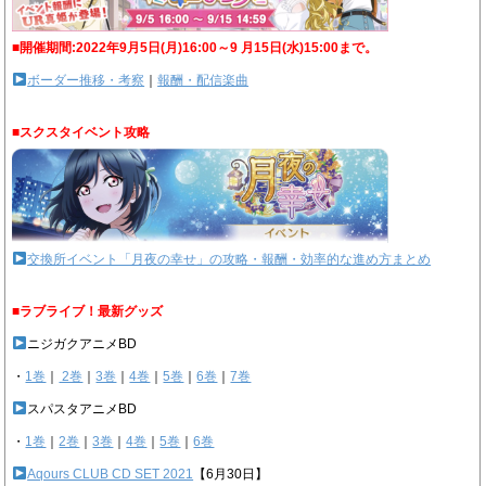
■開催期間:2022年9月5日(月)16:00～9 月15日(水)15:00まで。
ボーダー推移・考察
｜
報酬・配信楽曲
■スクスタイベント攻略
交換所イベント「月夜の幸せ」の攻略・報酬・効率的な進め方まとめ
■ラブライブ！最新グッズ
ニジガクアニメBD
・
1巻
｜
2巻
｜
3巻
｜
4巻
｜
5巻
｜
6巻
｜
7巻
スパスタアニメBD
・
1巻
｜
2巻
｜
3巻
｜
4巻
｜
5巻
｜
6巻
Aqours CLUB CD SET 2021
【6月30日】