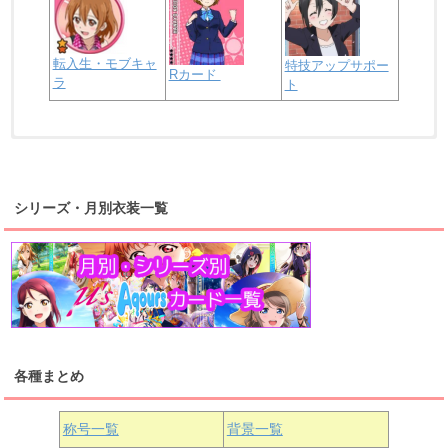
転入生・モブキャ
特技アップサポー
Rカード
ラ
ト
浦の星女学院2年生
虹ヶ咲学園2年生
シリーズ・月別衣装一覧
高海千歌
渡辺曜
桜内梨子
上原歩夢
宮下愛
優木せつ菜
浦の星女学院1年生
虹ヶ咲学園1年生
各種まとめ
国木田花丸
津島善子
黒澤ルビィ
桜坂しずく
中須かすみ
称号一覧
背景一覧
天王寺璃奈