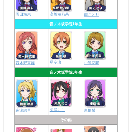
園田海未
高坂穂乃果
南ことり
音ノ木坂学院1年生
星空凛
小泉花陽
西木野真姫
音ノ木坂学院3年生
矢澤にこ
絢瀬絵里
東條希
その他