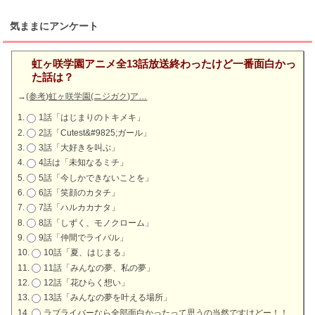
気ままにアンケート
虹ヶ咲学園アニメ全13話放送終わったけど一番面白かっ
た話は？
→
(参考)虹ヶ咲学園(ニジガク)ア…
1話「はじまりのトキメキ」
2話「Cutest&#9825;ガール」
3話「大好きを叫ぶ」
4話は「未知なるミチ」
5話「今しかできないことを」
6話「笑顔のカタチ」
7話「ハルカカナタ」
8話「しずく、モノクローム」
9話「仲間でライバル」
10話「夏、はじまる」
11話「みんなの夢、私の夢」
12話「花ひらく想い」
13話「みんなの夢を叶える場所」
ラブライバーなら全部面白かったって思うの当然ですけどー！！