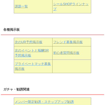
浦の星女学院3年生
シールSHOPラインナッ
課題一覧
プ
三船栞子
各種掲示板
小原鞠莉
黒澤ダイヤ
松浦果南
虹ヶ咲学園3年生
次のUR予想掲示板
フレンド募集掲示板
次のイベントと報酬SR
初心者質問掲示板
予想掲示板
近江彼方
朝香果林
エマ・ヴェルデ
プライベートマッチ募集
掲示板
ガチャ・勧誘関連
メンバー限定勧誘・ステップアップ勧誘