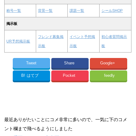
称号一覧
背景一覧
課題一覧
シールSHOP
掲示板
フレンド募集掲
イベント予想掲
初心者質問掲示
UR予想掲示板
示板
示板
板
Tweet
Share
Google+
B!
はてブ
Pocket
feedly
最近ありがたいことにコメ非常に多いので、一気に下のコメ
ント欄まで飛べるようにしました