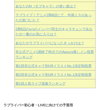
あなたのN（モブキャラ）の使い道は？
ラブライブ！アニメ2期8話にて、作画ミスがあっ
たの気づいた？
2期6話のμ’sのメンバー同士のキャラチェンであな
たの一番のお気に入りは？
あなたがラブライバーになったきっかけは？
非公式アニメ1期終了時点でのAqours推しメン投票
ランキング
第1回非公式キャラ別URイラストNo.1決定戦投票
第2回非公式キャラ別URイラストNo.1決定戦投票
第1回人気ライブ楽曲ランキング
ラブライバー初心者・LIVEに向けての予習用