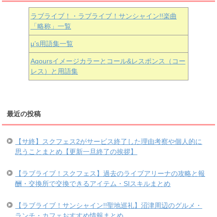
ラブライブ！・ラブライブ！サンシャイン!!楽曲
「略称」一覧
μ’s用語集一覧
Aqoursイメージカラーとコール&レスポンス（コー
レス）と用語集
最近の投稿
【サ終】スクフェス2がサービス終了した理由考察や個人的に
思うことまとめ【更新一旦終了の挨拶】
【ラブライブ！スクフェス】過去のライブアリーナの攻略と報
酬・交換所で交換できるアイテム・SIスキルまとめ
【ラブライブ！サンシャイン!!聖地巡礼】沼津周辺のグルメ・
ランチ・カフェおすすめ情報まとめ