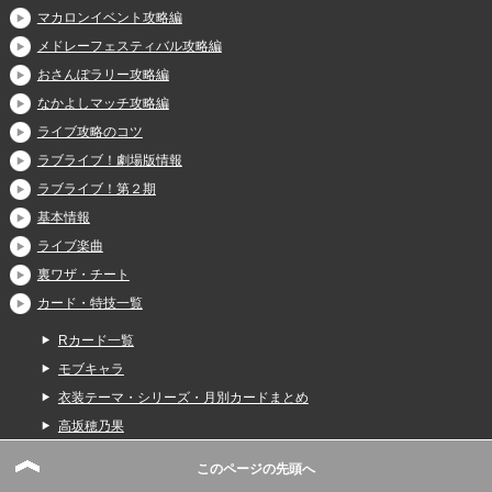
マカロンイベント攻略編
メドレーフェスティバル攻略編
おさんぽラリー攻略編
なかよしマッチ攻略編
ライブ攻略のコツ
ラブライブ！劇場版情報
ラブライブ！第２期
基本情報
ライブ楽曲
裏ワザ・チート
カード・特技一覧
Rカード一覧
モブキャラ
衣装テーマ・シリーズ・月別カードまとめ
高坂穂乃果
絢瀬絵里
このページの先頭へ
園田海未