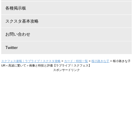
各種掲示板
スクスタ基本攻略
お問い合わせ
Twitter
スクフェス速報｜ラブライブ！スクスタ攻略
>
カード・特技一覧
>
桜小路きな子
>
桜小路きな子
UR＜高波に驚いて＞画像と特技と評価【ラブライブ！スクフェス】
スポンサードリンク