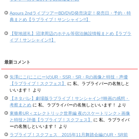
Aqours 2ndライブツアーBD/DVD発売決定！発売日・予約・特
典まとめ【ラブライブ！サンシャイン!!】
【聖地巡礼】沼津周辺のホテル等宿泊施設情報まとめ【ラブラ
イブ！サンシャイン!!】
最新コメント
矢澤にこ(にこにー)のUR・SSR・SR・Rの画像と特技・声優
【ラブライブ！スクフェス】
に
私、ラブライバーの名無しと
いいます！
より
【ネタバレ】劇場版ラブライブ！サンシャイン!!映画の感想・
考察まとめ
に
私、ラブライバーの名無しといいます！
より
東條希UR＜エレクトリック世界編 夜のスケートリンク＞画像
と特技と評価【ラブライブ！スクフェス】
に
私、ラブライバ
ーの名無しといいます！
より
ラブライブ！スクフェス 2015年11月舞踏会編のUR・SR前