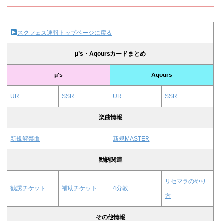
スクフェス速報トップページに戻る
μ’s・Aqoursカードまとめ
μ’s
Aqours
UR
SSR
UR
SSR
楽曲情報
新規解禁曲
新規MASTER
勧誘関連
リセマラのやり
勧誘チケット
補助チケット
4分教
方
その他情報