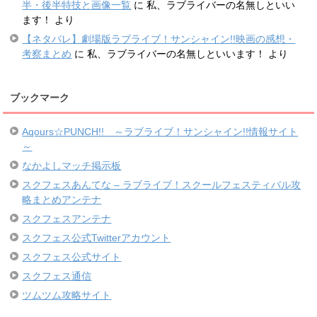
半・後半特技と画像一覧
に
私、ラブライバーの名無しといい
ます！
より
【ネタバレ】劇場版ラブライブ！サンシャイン!!映画の感想・
考察まとめ
に
私、ラブライバーの名無しといいます！
より
ブックマーク
Aqours☆PUNCH!! ～ラブライブ！サンシャイン!!情報サイト
～
なかよしマッチ掲示板
スクフェスあんてな – ラブライブ！スクールフェスティバル攻
略まとめアンテナ
スクフェスアンテナ
スクフェス公式Twitterアカウント
スクフェス公式サイト
スクフェス通信
ツムツム攻略サイト