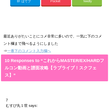
B!
はてブ
Pocket
feedly
最近ありがたいことにコメ非常に多いので、一気に下のコメ
ント欄まで飛べるようにしました
⇒
一番下のコメント入力欄へ
10 Responses to “これからMASTER/EX/HARDフ
ルコン動画と譜面攻略【ラブライブ！スクフェ
ス】”
7
むすび丸１世
says: