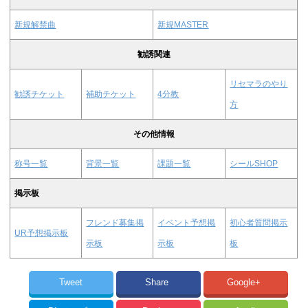
新規解禁曲
新規MASTER
勧誘関連
リセマラのやり
勧誘チケット
補助チケット
4分教
方
その他情報
称号一覧
背景一覧
課題一覧
シールSHOP
掲示板
フレンド募集掲
イベント予想掲
初心者質問掲示
UR予想掲示板
示板
示板
板
Tweet
Share
Google+