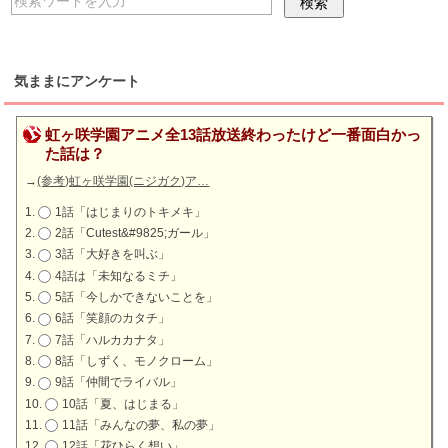
気ままにアンケート
虹ヶ咲学園アニメ全13話放送終わったけど一番面白かっ
た話は？
→
(参考)虹ヶ咲学園(ニジガク)ア…
1話「はじまりのトキメキ」
2話「Cutest&#9825;ガール」
3話「大好きを叫ぶ」
4話は「未知なるミチ」
5話「今しかできないことを」
6話「笑顔のカタチ」
7話「ハルカカナタ」
8話「しずく、モノクローム」
9話「仲間でライバル」
10話「夏、はじまる」
11話「みんなの夢、私の夢」
12話「花ひらく想い」