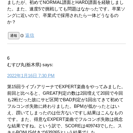
ましたが、初めてNORMAL譜面とHARD譜面を経験しまし
た。また、速度5で挑戦しても問題はなかったです。卒業ソ
ングに近いので、卒業式で採用されたら一体どうなるの
か？
返信
通報
6
むすび丸(栃木県)
says:
2022年1月16日 7:30 PM
第15回ライブ♪アリーナでEXPERT楽曲をやってみました。
前回と比べると、GREAT判定の数は2回増えて20回で今回
も2桁だった故にサビ区間でBAD判定が1回出てきて初めて
フルコンボ失敗に終わりました。BPMが低かったとはい
え、躓いてしまったのは仕方ないですし結果はこんなもの
です。また、得意なEXPERT楽曲でフルコンボ失敗は残念
な結果ですね。という訳で、SCOREは409743でした。ス
キルBONUS付きで639265という結果でした。