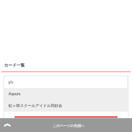
カード一覧
μ's
Aqours
虹ヶ咲スクールアイドル同好会
音ノ木坂学院2年生
このページの先頭へ