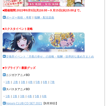
■開催期間:2022年9月5日(月)16:00～9 月15日(水)15:00まで。
ボーダー推移・考察
｜
報酬・配信楽曲
■スクスタイベント攻略
交換所イベント「月夜の幸せ」の攻略・報酬・効率的な進め方まとめ
■ラブライブ！最新グッズ
ニジガクアニメBD
・
1巻
｜
2巻
｜
3巻
｜
4巻
｜
5巻
｜
6巻
｜
7巻
スパスタアニメBD
・
1巻
｜
2巻
｜
3巻
｜
4巻
｜
5巻
｜
6巻
Aqours CLUB CD SET 2021
【6月30日】