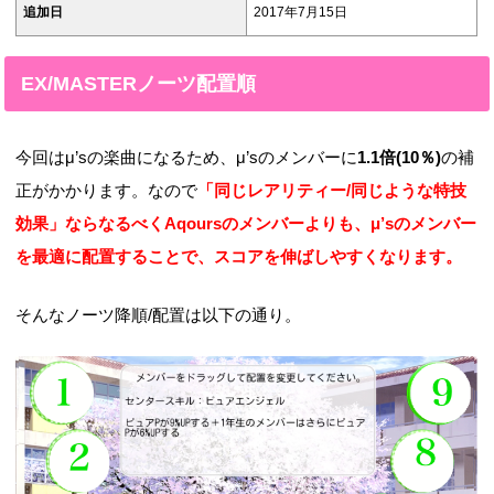
追加日
2017年7月15日
EX/MASTERノーツ配置順
今回はμ’sの楽曲になるため、μ’sのメンバーに
1.1倍(10％)
の補
正がかかります。なので
「同じレアリティー/同じような特技
効果」ならなるべくAqoursのメンバーよりも、μ’sのメンバー
を最適に配置することで、スコアを伸ばしやすくなります。
そんなノーツ降順/配置は以下の通り。