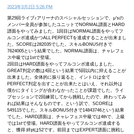
2023年3月2日 5:26 PM
第29回ライブ♪アリーナのスペシャルセッションで、μ’sの
メンバー全員が参加したユニットでNORMAL譜面とHARD
譜面をやってみました。1回目はNORMAL譜面をやってフ
ルコンボ達成かつALL PERFECTを達成することが出来まし
た。SCOREは282035でした。スキルBONUS付きで
7624005という結果でした。NORMAL譜面は、チャレフェ
ス中級では1stで登場。
2回目はHARD譜面をやってフルコンボ達成しました。
GREAT判定の数は4回という結果で5回以内に抑えることが
出来ました。全体的に振り返ると、イントロは全て
PERFECT判定を出すことが出来たとはいえ、それ以外は
僅かにタイミングが合わなかったことが課題でした。ライ
ブセッションで2回練習してから挑戦したので、終わってみ
れば結果はそんなものです。という訳で、SCOREは
549115でした。スキルBONUS付きで14843746という結果
でした。HARD譜面は、チャレフェス中級では4thで、上級
では1stで登場。HARD譜面をやってフルコンボ達成する
と、獲得 絆ptは52です。前回まではEXPERT譜面に挑戦し