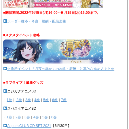
■開催期間:2022年9月5日(月)16:00～9 月15日(水)15:00まで。
ボーダー推移・考察
｜
報酬・配信楽曲
■スクスタイベント攻略
交換所イベント「月夜の幸せ」の攻略・報酬・効率的な進め方まとめ
■ラブライブ！最新グッズ
ニジガクアニメBD
・
1巻
｜
2巻
｜
3巻
｜
4巻
｜
5巻
｜
6巻
｜
7巻
スパスタアニメBD
・
1巻
｜
2巻
｜
3巻
｜
4巻
｜
5巻
｜
6巻
Aqours CLUB CD SET 2021
【6月30日】