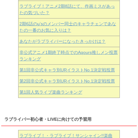
ラブライブ！アニメ2期8話にて、作画ミスがあっ
たの気づいた？
2期6話のμ’sのメンバー同士のキャラチェンであな
たの一番のお気に入りは？
あなたがラブライバーになったきっかけは？
非公式アニメ1期終了時点でのAqours推しメン投票
ランキング
第1回非公式キャラ別URイラストNo.1決定戦投票
第2回非公式キャラ別URイラストNo.1決定戦投票
第1回人気ライブ楽曲ランキング
ラブライバー初心者・LIVEに向けての予習用
ラブライブ！・ラブライブ！サンシャイン!!楽曲