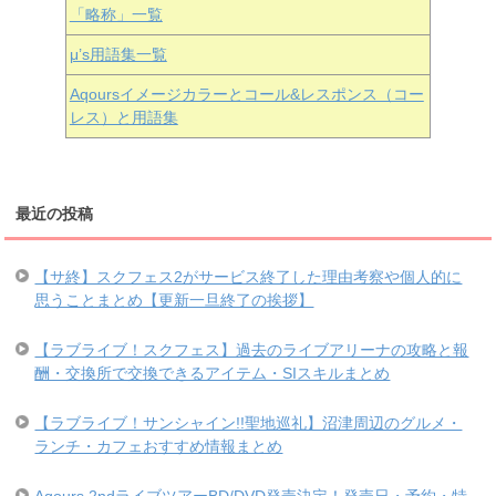
「略称」一覧
μ’s用語集一覧
Aqoursイメージカラーとコール&レスポンス（コー
レス）と用語集
最近の投稿
【サ終】スクフェス2がサービス終了した理由考察や個人的に
思うことまとめ【更新一旦終了の挨拶】
【ラブライブ！スクフェス】過去のライブアリーナの攻略と報
酬・交換所で交換できるアイテム・SIスキルまとめ
【ラブライブ！サンシャイン!!聖地巡礼】沼津周辺のグルメ・
ランチ・カフェおすすめ情報まとめ