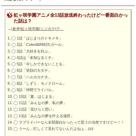
虹ヶ咲学園アニメ全13話放送終わったけど一番面白かっ
た話は？
→
(参考)虹ヶ咲学園(ニジガク)ア…
1話「はじまりのトキメキ」
2話「Cutest&#9825;ガール」
3話「大好きを叫ぶ」
4話は「未知なるミチ」
5話「今しかできないことを」
6話「笑顔のカタチ」
7話「ハルカカナタ」
8話「しずく、モノクローム」
9話「仲間でライバル」
10話「夏、はじまる」
11話「みんなの夢、私の夢」
12話「花ひらく想い」
13話「みんなの夢を叶える場所」
ラブライバーなら全部面白かったって思うの当然ですけどー！！
うーん…忙しくて見れてないんだよねぇ…zzz