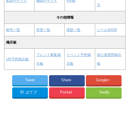
勧誘チケット
補助チケット
4分教
方
その他情報
称号一覧
背景一覧
課題一覧
シールSHOP
掲示板
フレンド募集掲
イベント予想掲
初心者質問掲示
UR予想掲示板
示板
示板
板
Tweet
Share
Google+
B!
はてブ
Pocket
feedly