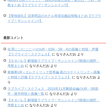
Aqours 2ndライブツアーBD/DVD発売決定！発売日・予約・特
典まとめ【ラブライブ！サンシャイン!!】
【聖地巡礼】沼津周辺のホテル等宿泊施設情報まとめ【ラブラ
イブ！サンシャイン!!】
最新コメント
矢澤にこ(にこにー)のUR・SSR・SR・Rの画像と特技・声優
【ラブライブ！スクフェス】
に
なりさんだお
より
【ネタバレ】劇場版ラブライブ！サンシャイン!!映画の感想・
考察まとめ
に
なりさんだお
より
東條希UR＜エレクトリック世界編 夜のスケートリンク＞画像
と特技と評価【ラブライブ！スクフェス】
に
なりさんだお
よ
り
ラブライブ！スクフェス 2015年11月舞踏会編のUR・SR前
半・後半特技と画像一覧
に
なりさんだお
より
【ネタバレ】劇場版ラブライブ！サンシャイン!!映画の感想・
考察まとめ
に
なりさんだお
より