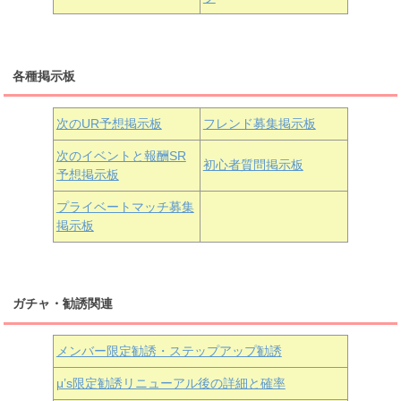
三船栞子
各種掲示板
小原鞠莉
黒澤ダイヤ
松浦果南
虹ヶ咲学園3年生
次のUR予想掲示板
フレンド募集掲示板
次のイベントと報酬SR
初心者質問掲示板
予想掲示板
近江彼方
朝香果林
エマ・ヴェルデ
プライベートマッチ募集
掲示板
ガチャ・勧誘関連
メンバー限定勧誘・ステップアップ勧誘
μ’s限定勧誘リニューアル後の詳細と確率