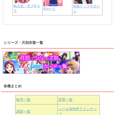
転入生・モブキャ
特技アップサポー
Rカード
ラ
ト
浦の星女学院2年生
虹ヶ咲学園2年生
シリーズ・月別衣装一覧
高海千歌
渡辺曜
桜内梨子
上原歩夢
宮下愛
優木せつ菜
浦の星女学院1年生
虹ヶ咲学園1年生
各種まとめ
国木田花丸
津島善子
黒澤ルビィ
桜坂しずく
中須かすみ
称号一覧
背景一覧
天王寺璃奈
浦の星女学院3年生
シールSHOPラインナッ
課題一覧
プ