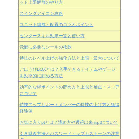
ット上限解放のやり方
スイングアイコン攻略
ユニット編成・配置のコツとポイント
センタースキル効果一覧と使い方
覚醒に必要なシールの枚数
特技のレベル上げの強化方法と上限・最大について
ごほうびBOXとは？入手できるアイテムやゲージ
を効率的に貯める方法
効率的な絆ポイントの貯め方と上限と補正・スコア
について
特技アップサポートメンバーの特技の上げ方と獲得
経験値
お気に入りptとは？溜め方や獲得出来るptについて
引き継ぎ方法とパスワード・ラブカストーンの注意