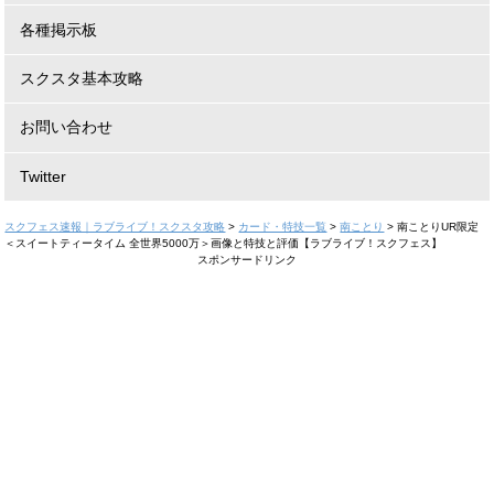
各種掲示板
スクスタ基本攻略
お問い合わせ
Twitter
スクフェス速報｜ラブライブ！スクスタ攻略
>
カード・特技一覧
>
南ことり
>
南ことりUR限定
＜スイートティータイム 全世界5000万＞画像と特技と評価【ラブライブ！スクフェス】
スポンサードリンク