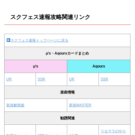
スクフェス速報攻略関連リンク
スクフェス速報トップページに戻る
μ’s・Aqoursカードまとめ
μ’s
Aqours
UR
SSR
UR
SSR
楽曲情報
新規解禁曲
新規MASTER
勧誘関連
リセマラのやり