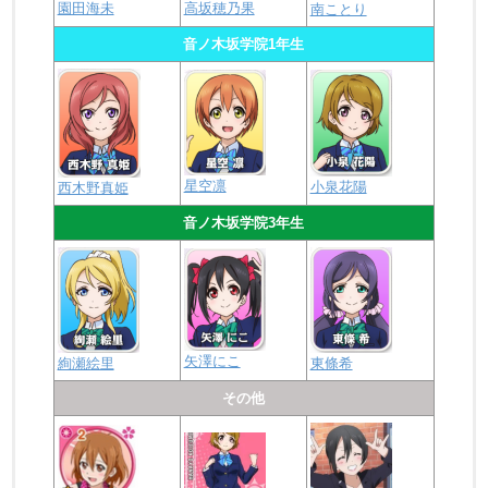
園田海未
高坂穂乃果
南ことり
音ノ木坂学院1年生
星空凛
小泉花陽
西木野真姫
音ノ木坂学院3年生
矢澤にこ
絢瀬絵里
東條希
その他