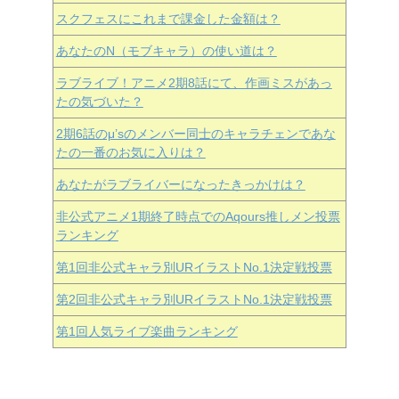
スクフェスにこれまで課金した金額は？
あなたのN（モブキャラ）の使い道は？
ラブライブ！アニメ2期8話にて、作画ミスがあっ
たの気づいた？
2期6話のμ’sのメンバー同士のキャラチェンであな
たの一番のお気に入りは？
あなたがラブライバーになったきっかけは？
非公式アニメ1期終了時点でのAqours推しメン投票
ランキング
第1回非公式キャラ別URイラストNo.1決定戦投票
第2回非公式キャラ別URイラストNo.1決定戦投票
第1回人気ライブ楽曲ランキング