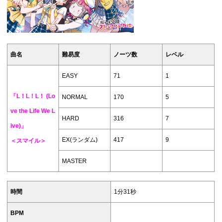
曲名
難易度
ノーツ数
レベル
EASY
71
1
「L！L！L！ (Lo
NORMAL
170
5
ve the Life We L
HARD
316
7
ive)」
EX(ランダム)
417
9
＜スマイル＞
MASTER
時間
1分31秒
BPM