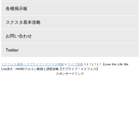
各種掲示板
スクスタ基本攻略
お問い合わせ
Twitter
スクフェス速報｜ラブライブ！スクスタ攻略
>
ライブ楽曲
>
L！L！L！ (Love the Life We
Live)EX・HARDフルコン動画と譜面攻略【ラブライブ！スクフェス】
スポンサードリンク