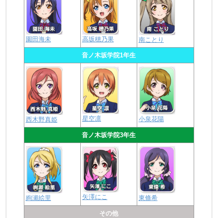
園田海未
高坂穂乃果
南ことり
音ノ木坂学院1年生
星空凛
小泉花陽
西木野真姫
音ノ木坂学院3年生
矢澤にこ
絢瀬絵里
東條希
その他