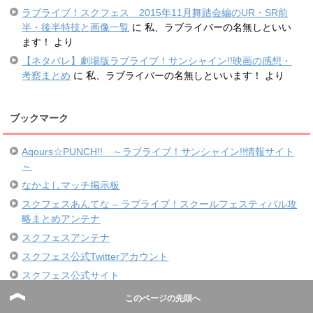
ラブライブ！スクフェス 2015年11月舞踏会編のUR・SR前
半・後半特技と画像一覧
に
私、ラブライバーの名無しといい
ます！
より
【ネタバレ】劇場版ラブライブ！サンシャイン!!映画の感想・
考察まとめ
に
私、ラブライバーの名無しといいます！
より
ブックマーク
Aqours☆PUNCH!! ～ラブライブ！サンシャイン!!情報サイト
～
なかよしマッチ掲示板
スクフェスあんてな – ラブライブ！スクールフェスティバル攻
略まとめアンテナ
スクフェスアンテナ
スクフェス公式Twitterアカウント
スクフェス公式サイト
スクフェス通信
このページの先頭へ