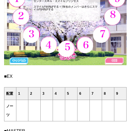
■EX
配置
1
2
3
4
5
6
7
8
9
ノー
ツ
■MASTER