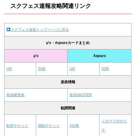
スクフェス速報攻略関連リンク
スクフェス速報トップページに戻る
μ’s・Aqoursカードまとめ
μ’s
Aqours
UR
SSR
UR
SSR
楽曲情報
新規解禁曲
新規MASTER
勧誘関連
リセマラのやり
勧誘チケット
補助チケット
4分教
方