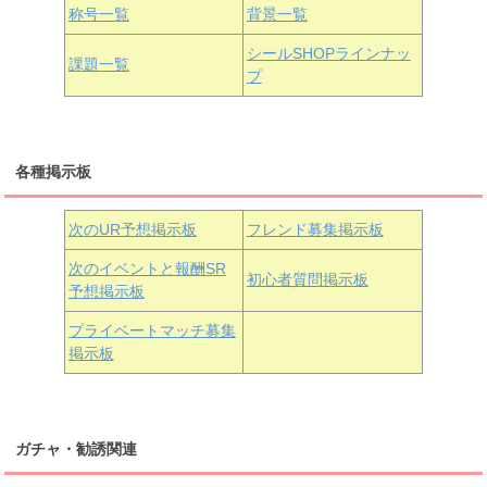
国木田花丸
津島善子
黒澤ルビィ
桜坂しずく
中須かすみ
称号一覧
背景一覧
天王寺璃奈
浦の星女学院3年生
シールSHOPラインナッ
課題一覧
プ
三船栞子
各種掲示板
小原鞠莉
黒澤ダイヤ
松浦果南
虹ヶ咲学園3年生
次のUR予想掲示板
フレンド募集掲示板
次のイベントと報酬SR
初心者質問掲示板
予想掲示板
近江彼方
朝香果林
エマ・ヴェルデ
プライベートマッチ募集
掲示板
ガチャ・勧誘関連