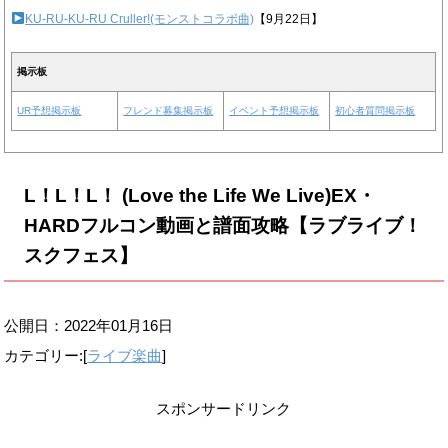
KU-RU-KU-RU Cruller!(モンストコラボ曲)
【9月22日】
掲示板
UR予想掲示板
フレンド募集掲示板
イベント予想掲示板
初心者質問掲示板
L！L！L！ (Love the Life We Live)EX・
HARDフルコン動画と譜面攻略【ラブライブ！
スクフェス】
公開日：
2022年01月16日
カテゴリー:[
ライブ楽曲
]
スポンサードリンク