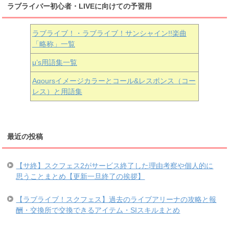
ラブライバー初心者・LIVEに向けての予習用
ラブライブ！・ラブライブ！サンシャイン!!楽曲
「略称」一覧
μ’s用語集一覧
Aqoursイメージカラーとコール&レスポンス（コー
レス）と用語集
最近の投稿
【サ終】スクフェス2がサービス終了した理由考察や個人的に
思うことまとめ【更新一旦終了の挨拶】
【ラブライブ！スクフェス】過去のライブアリーナの攻略と報
酬・交換所で交換できるアイテム・SIスキルまとめ