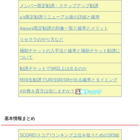
メンバー限定勧誘・ステップアップ勧誘
μ’s限定勧誘リニューアル後の詳細と確率
Aqours
限定勧誘の対象一覧と確率とメリット
リセマラのやり方など
補助チケットの入手法と確率と補助チケット勧誘に
ついて
勧誘チケットでSR以上は出るのか
特待生勧誘でUR/SSR/SRが出る確率とタイミング
4分教を貴方は信じますか？
基本情報まとめ
SCORE(スコア)ランキング上位を狙うためのSIS組