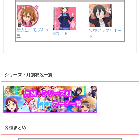
転入生・モブキャ
特技アップサポー
Rカード
ラ
ト
浦の星女学院2年生
虹ヶ咲学園2年生
シリーズ・月別衣装一覧
高海千歌
渡辺曜
桜内梨子
上原歩夢
宮下愛
優木せつ菜
浦の星女学院1年生
虹ヶ咲学園1年生
各種まとめ