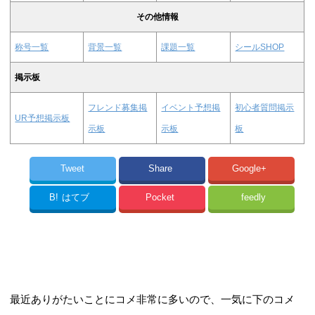
その他情報
称号一覧
背景一覧
課題一覧
シールSHOP
掲示板
フレンド募集掲
イベント予想掲
初心者質問掲示
UR予想掲示板
示板
示板
板
Tweet
Share
Google+
B!
はてブ
Pocket
feedly
最近ありがたいことにコメ非常に多いので、一気に下のコメ