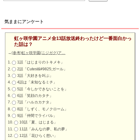
気ままにアンケート
虹ヶ咲学園アニメ全13話放送終わったけど一番面白かっ
た話は？
→
(参考)虹ヶ咲学園(ニジガク)ア…
1話「はじまりのトキメキ」
2話「Cutest&#9825;ガール」
3話「大好きを叫ぶ」
4話は「未知なるミチ」
5話「今しかできないことを」
6話「笑顔のカタチ」
7話「ハルカカナタ」
8話「しずく、モノクローム」
9話「仲間でライバル」
10話「夏、はじまる」
11話「みんなの夢、私の夢」
12話「花ひらく想い」