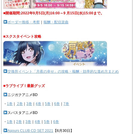
■開催期間:2022年9月5日(月)16:00～9 月15日(水)15:00まで。
ボーダー推移・考察
｜
報酬・配信楽曲
■スクスタイベント攻略
交換所イベント「月夜の幸せ」の攻略・報酬・効率的な進め方まとめ
■ラブライブ！最新グッズ
ニジガクアニメBD
・
1巻
｜
2巻
｜
3巻
｜
4巻
｜
5巻
｜
6巻
｜
7巻
スパスタアニメBD
・
1巻
｜
2巻
｜
3巻
｜
4巻
｜
5巻
｜
6巻
Aqours CLUB CD SET 2021
【6月30日】