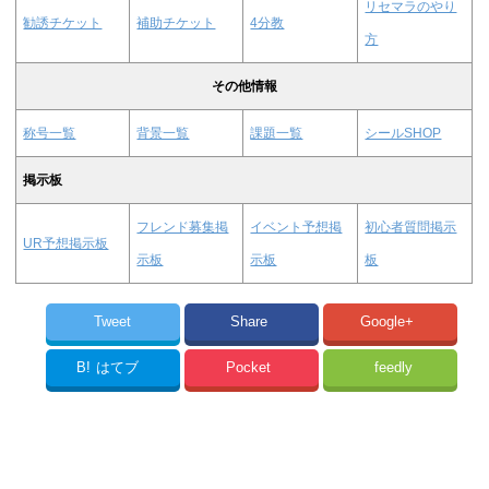
リセマラのやり
勧誘チケット
補助チケット
4分教
方
その他情報
称号一覧
背景一覧
課題一覧
シールSHOP
掲示板
フレンド募集掲
イベント予想掲
初心者質問掲示
UR予想掲示板
示板
示板
板
Tweet
Share
Google+
B!
はてブ
Pocket
feedly