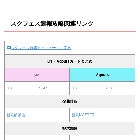
スクフェス速報攻略関連リンク
スクフェス速報トップページに戻る
μ’s・Aqoursカードまとめ
μ’s
Aqours
UR
SSR
UR
SSR
楽曲情報
新規解禁曲
新規MASTER
勧誘関連