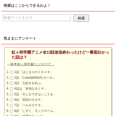
検索はここからできるわよ！
気ままにアンケート
虹ヶ咲学園アニメ全13話放送終わったけど一番面白かっ
た話は？
→
(参考)虹ヶ咲学園(ニジガク)ア…
1話「はじまりのトキメキ」
2話「Cutest&#9825;ガール」
3話「大好きを叫ぶ」
4話は「未知なるミチ」
5話「今しかできないことを」
6話「笑顔のカタチ」
7話「ハルカカナタ」
8話「しずく、モノクローム」