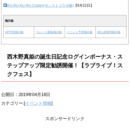
KU-RU-KU-RU Cruller!(モンストコラボ曲)
【9月22日】
掲示板
UR予想掲示板
フレンド募集掲示板
イベント予想掲示板
初心者質問掲示板
西木野真姫の誕生日記念ログインボーナス・ス
テップアップ限定勧誘開催！【ラブライブ！ス
クフェス】
公開日：
2019年04月18日
カテゴリー:[
イベント情報
]
スポンサードリンク