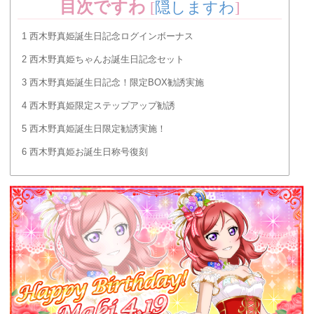
目次ですわ
[
隠しますわ
]
1
西木野真姫誕生日記念ログインボーナス
2
西木野真姫ちゃんお誕生日記念セット
3
西木野真姫誕生日記念！限定BOX勧誘実施
4
西木野真姫限定ステップアップ勧誘
5
西木野真姫誕生日限定勧誘実施！
6
西木野真姫お誕生日称号復刻