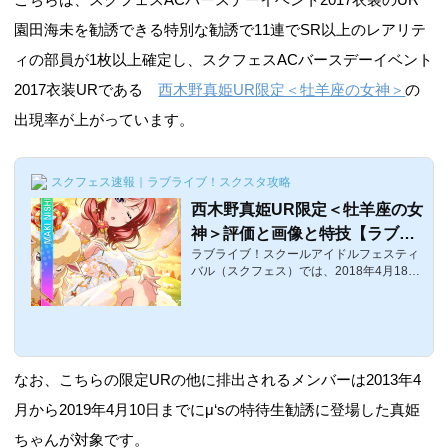
園田海未を勧誘できる特別な勧誘で11連でSR以上のレアリテ
ィの部員が1枚以上確定し、スクフェスACバースデーイベント
2017衣装URである
西木野真姫UR限定＜牡羊座の女神＞
の
出現率が上がっています。
スクフェス速報｜ラブライブ！スクスタ攻略
西木野真姫UR限定＜牡羊座の女
神＞評価と画像と特技【ラブラ
ラブライブ！スクールアイドルフェスティ
イブ！スクフェス】
バル（スクフェス）では、2018年4月18
日〜4月20日23：59までの西木野真姫生誕
祭キャンペーン3日間限定URが登場してい
ます。ここでは、アケフェスでのバースデ
ーイベントで入手できた限定UR「真姫ち
ゃん」こと西木野真姫UR限定＜牡羊座の
女神＞の画像と特技とステータス等をまと
なお、こちらの限定URの他に排出されるメンバーは2013年4
めています。西木野真姫UR限定＜牡羊座
の女神＞覚醒前後の画像​覚醒前覚醒後 体力
月から2019年4月10日までにμ‘sの特待生勧誘に登場した真姫
スマイルピュアクールレベル15261029903
ちゃんが対象です。
840レベル805380041805030レベル10064