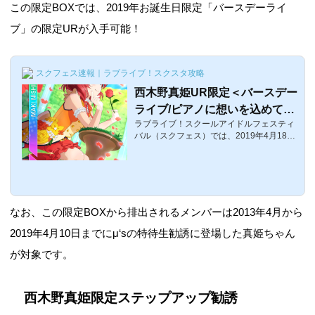
この限定BOXでは、2019年お誕生日限定「バースデーライ
ブ」の限定URが入手可能！
スクフェス速報｜ラブライブ！スクスタ攻略
西木野真姫UR限定＜バースデー
ライブ/ピアノに想いを込めて＞
ラブライブ！スクールアイドルフェスティ
画像と特技と評価【ラブライ
バル（スクフェス）では、2019年4月18
ブ！スクフェス】
日〜4月20日23：59までの西木野真姫生誕
祭キャンペーン2019の3日間限定URが登場
しています。ここでは、限定URとして登
場した真姫ちゃん誕生日限定UR、西木野
真姫UR限定＜バースデーライブ/ピアノに
想いを込めて＞の特技やステータス、評価
なお、この限定BOXから排出されるメンバーは2013年4月から
などを紹介します。西木野真姫UR限定＜
バースデーライブ/ピアノに想いを込めて＞
2019年4月10日までにμ‘sの特待生勧誘に登場した真姫ちゃん
覚醒前後の画像覚醒前覚醒後 体力スマイル
が対象です。
ピュアクールレベル15384023703210レベ
ル805503035604400レベル10065330386
04700特技ピアノに想...
西木野真姫限定ステップアップ勧誘