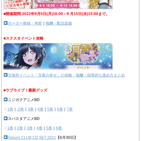
■開催期間:2022年9月5日(月)16:00～9 月15日(水)15:00まで。
ボーダー推移・考察
｜
報酬・配信楽曲
■スクスタイベント攻略
交換所イベント「月夜の幸せ」の攻略・報酬・効率的な進め方まとめ
■ラブライブ！最新グッズ
ニジガクアニメBD
・
1巻
｜
2巻
｜
3巻
｜
4巻
｜
5巻
｜
6巻
｜
7巻
スパスタアニメBD
・
1巻
｜
2巻
｜
3巻
｜
4巻
｜
5巻
｜
6巻
Aqours CLUB CD SET 2021
【6月30日】