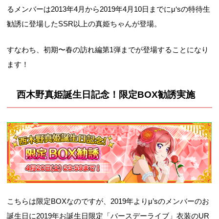
るメンバーは2013年4月から2019年4月10日までにμ‘sの特待生
勧誘に登場したSSR以上の真姫ちゃんが登場。
すなわち、初期〜春の訪れ編第1弾までが登場することになり
ます！
西木野真姫誕生日記念！限定BOX勧誘実施
こちらは限定BOXなのですが、2019年よりμ’sのメンバーのお
誕生日に2019年お誕生日限定「バースデーライブ」衣装のUR