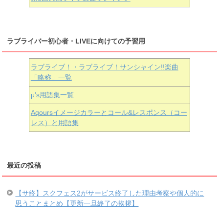
ラブライバー初心者・LIVEに向けての予習用
ラブライブ！・ラブライブ！サンシャイン!!楽曲
「略称」一覧
μ’s用語集一覧
Aqoursイメージカラーとコール&レスポンス（コー
レス）と用語集
最近の投稿
【サ終】スクフェス2がサービス終了した理由考察や個人的に
思うことまとめ【更新一旦終了の挨拶】