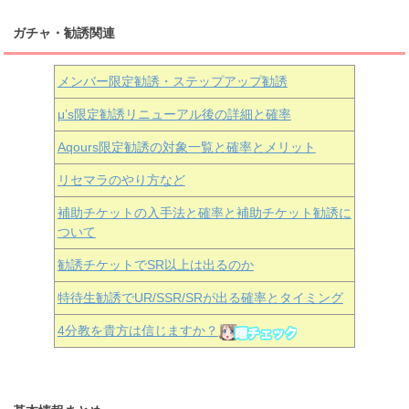
ガチャ・勧誘関連
メンバー限定勧誘・ステップアップ勧誘
μ’s限定勧誘リニューアル後の詳細と確率
Aqours
限定勧誘の対象一覧と確率とメリット
リセマラのやり方など
補助チケットの入手法と確率と補助チケット勧誘に
ついて
勧誘チケットでSR以上は出るのか
特待生勧誘でUR/SSR/SRが出る確率とタイミング
4分教を貴方は信じますか？