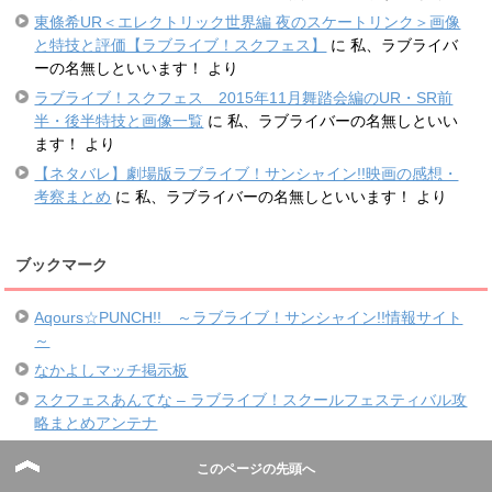
東條希UR＜エレクトリック世界編 夜のスケートリンク＞画像
と特技と評価【ラブライブ！スクフェス】
に
私、ラブライバ
ーの名無しといいます！
より
ラブライブ！スクフェス 2015年11月舞踏会編のUR・SR前
半・後半特技と画像一覧
に
私、ラブライバーの名無しといい
ます！
より
【ネタバレ】劇場版ラブライブ！サンシャイン!!映画の感想・
考察まとめ
に
私、ラブライバーの名無しといいます！
より
ブックマーク
Aqours☆PUNCH!! ～ラブライブ！サンシャイン!!情報サイト
～
なかよしマッチ掲示板
スクフェスあんてな – ラブライブ！スクールフェスティバル攻
略まとめアンテナ
スクフェスアンテナ
このページの先頭へ
スクフェス公式Twitterアカウント