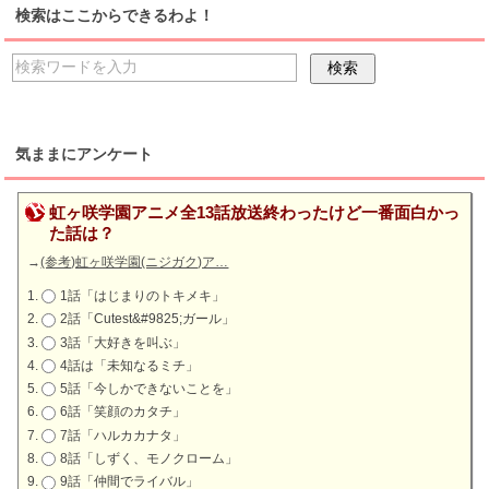
検索はここからできるわよ！
気ままにアンケート
虹ヶ咲学園アニメ全13話放送終わったけど一番面白かっ
た話は？
→
(参考)虹ヶ咲学園(ニジガク)ア…
1話「はじまりのトキメキ」
2話「Cutest&#9825;ガール」
3話「大好きを叫ぶ」
4話は「未知なるミチ」
5話「今しかできないことを」
6話「笑顔のカタチ」
7話「ハルカカナタ」
8話「しずく、モノクローム」
9話「仲間でライバル」