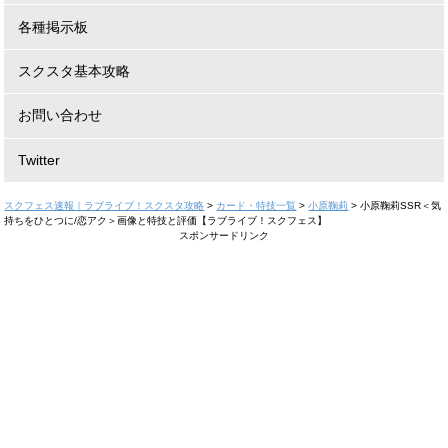
各種掲示板
スクスタ基本攻略
お問い合わせ
Twitter
スクフェス速報｜ラブライブ！スクスタ攻略
>
カード・特技一覧
>
小原鞠莉
>
小原鞠莉SSR＜気
持ちをひとつに/恋アク＞画像と特技と評価【ラブライブ！スクフェス】
スポンサードリンク