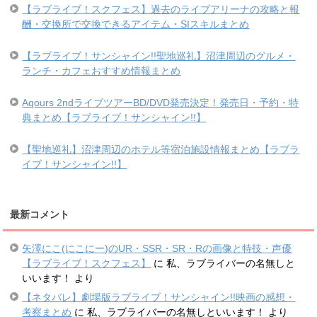
【ラブライブ！スクフェス】過去のライブアリーナの攻略と報
酬・交換所で交換できるアイテム・SIスキルまとめ
【ラブライブ！サンシャイン!!聖地巡礼】沼津周辺のグルメ・
ランチ・カフェおすすめ情報まとめ
Aqours 2ndライブツアーBD/DVD発売決定！発売日・予約・特
典まとめ【ラブライブ！サンシャイン!!】
【聖地巡礼】沼津周辺のホテル等宿泊施設情報まとめ【ラブラ
イブ！サンシャイン!!】
最新コメント
矢澤にこ(にこにー)のUR・SSR・SR・Rの画像と特技・声優
【ラブライブ！スクフェス】
に
私、ラブライバーの名無しと
いいます！
より
【ネタバレ】劇場版ラブライブ！サンシャイン!!映画の感想・
考察まとめ
に
私、ラブライバーの名無しといいます！
より