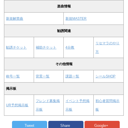
楽曲情報
新規解禁曲
新規MASTER
勧誘関連
リセマラのやり
勧誘チケット
補助チケット
4分教
方
その他情報
称号一覧
背景一覧
課題一覧
シールSHOP
掲示板
フレンド募集掲
イベント予想掲
初心者質問掲示
UR予想掲示板
示板
示板
板
Tweet
Share
Google+