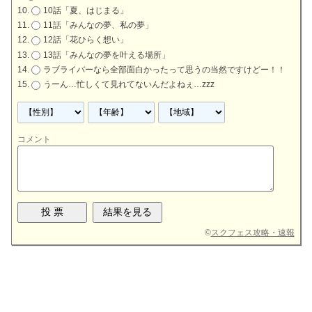
10話「夏、はじまる」
11話「みんなの夢、私の夢」
12話「花ひらく想い」
13話「みんなの夢を叶える場所」
ラブライバーなら全部面白かったって思うの当然ですけどー！！
うーん…忙しくて見れてないんだよねぇ…zzz
コメント
©
スクフェス攻略・速報