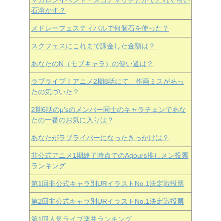
石溶かす？
メドレーフェスティバルで何個石を使った？
スクフェスにこれまで課金した金額は？
あなたのN（モブキャラ）の使い道は？
ラブライブ！アニメ2期8話にて、作画ミスがあっ
たの気づいた？
2期6話のμ’sのメンバー同士のキャラチェンであな
たの一番のお気に入りは？
あなたがラブライバーになったきっかけは？
非公式アニメ1期終了時点でのAqours推しメン投票
ランキング
第1回非公式キャラ別URイラストNo.1決定戦投票
第2回非公式キャラ別URイラストNo.1決定戦投票
第1回人気ライブ楽曲ランキング