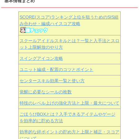
基本情報まとめ
SCORE(スコア)ランキング上位を狙うためのSIS組
み合わせ・編成ハイスコア攻略
スクールアイドルスキルとは？一覧と入手法とスロ
ット上限解放のやり方
スイングアイコン攻略
ユニット編成・配置のコツとポイント
センタースキル効果一覧と使い方
覚醒に必要なシールの枚数
特技のレベル上げの強化方法と上限・最大について
ごほうびBOXとは？入手できるアイテムやゲージ
を効率的に貯める方法
効率的な絆ポイントの貯め方と上限と補正・スコア
について