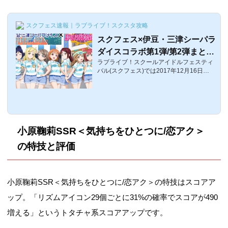
スクフェス速報｜ラブライブ！スクスタ攻略
スクフェス×伊豆・三津シーパラ
ダイスコラボ第1弾/第2弾まとめ
ラブライブ！スクールアイドルフェスティ
【ラブライブ！サンシャイ
バル(スクフェス)では2017年12月16日
ン!!】
（土）から12月31日（日）までの間伊豆・
三津シーパラダイスとコラボして、様々な
キャンペーンが行われます！ここでは、伊
豆・三津シーパラダイスコラボの詳細をお
伝えします。スクフェス×伊豆・三津シー
パラダイスコラボ第1弾それでは、スクフ
小原鞠莉SSR＜気持ちをひとつに/恋アク＞
ェス×伊豆・三津シーパラダイスコラボの
詳細です。記念ログインボーナス【開催期
の特技と評価
間】：12月16日(土)0:00から12月31日
（日）23:59まで【内容】：「みとしー×ス
クフェス」コラボ記念称号、みとしーコラ
ボ部員交換チケ...
小原鞠莉SSR＜気持ちをひとつに/恋アク＞の特技はスコアア
ップ。「リズムアイコン29個ごとに31%の確率でスコアが490
増える」というトタチャ系スコアアップです。