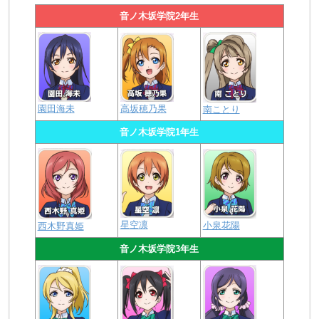
音ノ木坂学院2年生
園田海未
高坂穂乃果
南ことり
音ノ木坂学院1年生
星空凛
小泉花陽
西木野真姫
音ノ木坂学院3年生