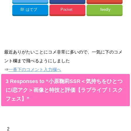
B!
はてブ
Pocket
feedly
最近ありがたいことにコメ非常に多いので、一気に下のコメ
ント欄まで飛べるようにしました
⇒
一番下のコメント入力欄へ
3 Responses to “小原鞠莉SSR＜気持ちをひとつ
に/恋アク＞画像と特技と評価【ラブライブ！スク
フェス】”
2