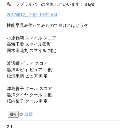
私、ラブライバーの名無しといいます！
says:
2017年12月20日 10:32 AM
性能早見表作ってみたので良ければどうぞ
小原鞠莉 スマイル スコア
高海千歌 スマイル回復
国木田花丸 スマイル 判定
渡辺曜 ピュア スコア
黒澤ルビィ ピュア 回復
松浦果南 ピュア 判定
津島善子 クール スコア
黒澤ダイヤ クール 回復
桜内梨子 クール 判定
返信
通報
2.1