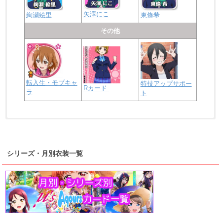
矢澤にこ
絢瀬絵里
東條希
その他
転入生・モブキャ
特技アップサポー
Rカード
ラ
ト
浦の星女学院2年生
虹ヶ咲学園2年生
シリーズ・月別衣装一覧
高海千歌
渡辺曜
桜内梨子
上原歩夢
宮下愛
優木せつ菜
浦の星女学院1年生
虹ヶ咲学園1年生