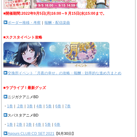
■開催期間:2022年9月5日(月)16:00～9 月15日(水)15:00まで。
ボーダー推移・考察
｜
報酬・配信楽曲
■スクスタイベント攻略
交換所イベント「月夜の幸せ」の攻略・報酬・効率的な進め方まとめ
■ラブライブ！最新グッズ
ニジガクアニメBD
・
1巻
｜
2巻
｜
3巻
｜
4巻
｜
5巻
｜
6巻
｜
7巻
スパスタアニメBD
・
1巻
｜
2巻
｜
3巻
｜
4巻
｜
5巻
｜
6巻
Aqours CLUB CD SET 2021
【6月30日】