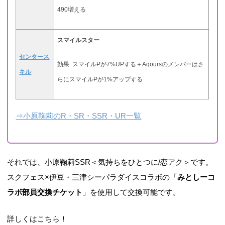
490増える
スマイルスター
センタース
効果: スマイルPが7%UPする＋Aqoursのメンバーはさ
キル
らにスマイルPが1%アップする
⇒小原鞠莉のR・SR・SSR・UR一覧
それでは、小原鞠莉SSR＜気持ちをひとつに/恋アク＞です。
スクフェス×伊豆・三津シーパラダイスコラボの「
みとしーコ
ラボ部員交換チケット
」を使用して交換可能です。
詳しくはこちら！