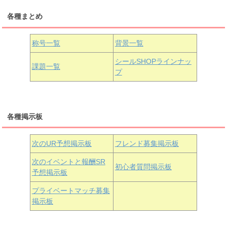
各種まとめ
国木田花丸
津島善子
黒澤ルビィ
桜坂しずく
中須かすみ
称号一覧
背景一覧
天王寺璃奈
浦の星女学院3年生
シールSHOPラインナッ
課題一覧
プ
三船栞子
各種掲示板
小原鞠莉
黒澤ダイヤ
松浦果南
虹ヶ咲学園3年生
次のUR予想掲示板
フレンド募集掲示板
次のイベントと報酬SR
初心者質問掲示板
予想掲示板
近江彼方
朝香果林
エマ・ヴェルデ
プライベートマッチ募集
掲示板