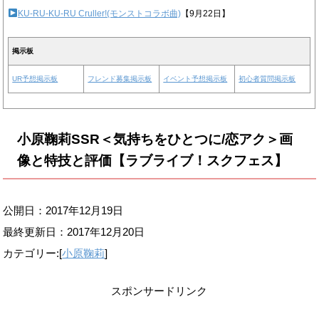
KU-RU-KU-RU Cruller!(モンストコラボ曲)
【9月22日】
掲示板
UR予想掲示板
フレンド募集掲示板
イベント予想掲示板
初心者質問掲示板
小原鞠莉SSR＜気持ちをひとつに/恋アク＞画
像と特技と評価【ラブライブ！スクフェス】
公開日：2017年12月19日
最終更新日：
2017年12月20日
カテゴリー:[
小原鞠莉
]
スポンサードリンク