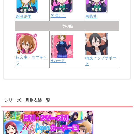
矢澤にこ
絢瀬絵里
東條希
その他
転入生・モブキャ
特技アップサポー
Rカード
ラ
ト
浦の星女学院2年生
虹ヶ咲学園2年生
シリーズ・月別衣装一覧
高海千歌
渡辺曜
桜内梨子
上原歩夢
宮下愛
優木せつ菜
浦の星女学院1年生
虹ヶ咲学園1年生