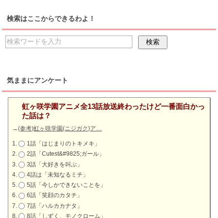
検索はここからできるわよ！
気ままにアンケート
虹ヶ咲学園アニメ全13話放送終わったけど一番面白かっ
た話は？
→
(参考)虹ヶ咲学園(ニジガク)ア…
1話「はじまりのトキメキ」
2話「Cutest&#9825;ガール」
3話「大好きを叫ぶ」
4話は「未知なるミチ」
5話「今しかできないことを」
6話「笑顔のカタチ」
7話「ハルカカナタ」
8話「しずく、モノクローム」