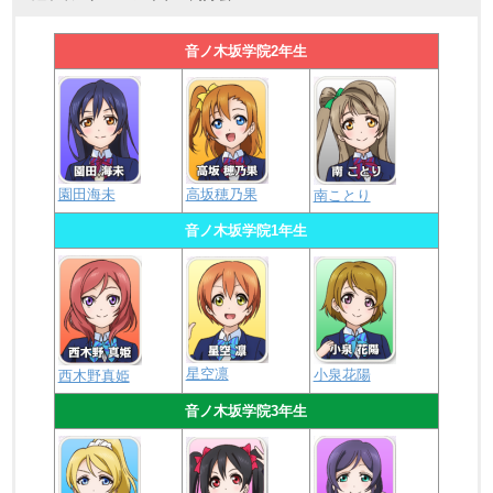
音ノ木坂学院2年生
園田海未
高坂穂乃果
南ことり
音ノ木坂学院1年生
星空凛
小泉花陽
西木野真姫
音ノ木坂学院3年生