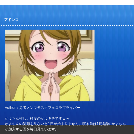
アドレス
Author：勇者メンマ＠スクフェスラブライバー
かよちん推し。極度のかよキチですｗｗ
かよちんの笑顔を見ないと1日が始まりません。寝る前は1期4話のかよちん
が加入する回を毎日見ています。