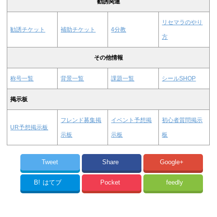
勧誘関連
リセマラのやり
勧誘チケット
補助チケット
4分教
方
その他情報
称号一覧
背景一覧
課題一覧
シールSHOP
掲示板
フレンド募集掲
イベント予想掲
初心者質問掲示
UR予想掲示板
示板
示板
板
Tweet
Share
Google+
B!
はてブ
Pocket
feedly