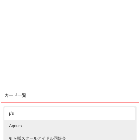
カード一覧
μ's
Aqours
虹ヶ咲スクールアイドル同好会