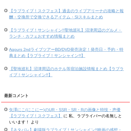
【ラブライブ！スクフェス】過去のライブアリーナの攻略と報
酬・交換所で交換できるアイテム・SIスキルまとめ
【ラブライブ！サンシャイン!!聖地巡礼】沼津周辺のグルメ・
ランチ・カフェおすすめ情報まとめ
Aqours 2ndライブツアーBD/DVD発売決定！発売日・予約・特
典まとめ【ラブライブ！サンシャイン!!】
【聖地巡礼】沼津周辺のホテル等宿泊施設情報まとめ【ラブラ
イブ！サンシャイン!!】
最新コメント
矢澤にこ(にこにー)のUR・SSR・SR・Rの画像と特技・声優
【ラブライブ！スクフェス】
に
私、ラブライバーの名無しと
いいます！
より
【ネタバレ】劇場版ラブライブ！サンシャイン!!映画の感想・