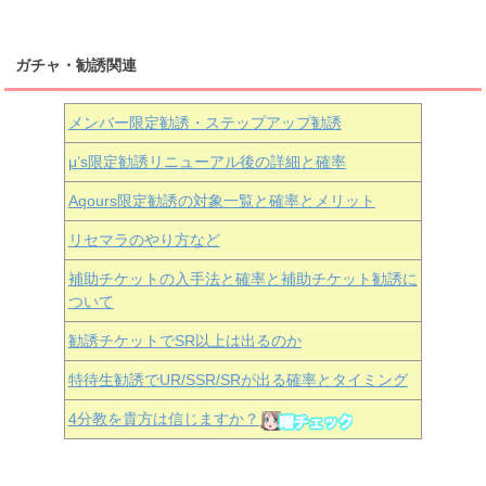
ガチャ・勧誘関連
メンバー限定勧誘・ステップアップ勧誘
μ’s限定勧誘リニューアル後の詳細と確率
Aqours
限定勧誘の対象一覧と確率とメリット
リセマラのやり方など
補助チケットの入手法と確率と補助チケット勧誘に
ついて
勧誘チケットでSR以上は出るのか
特待生勧誘でUR/SSR/SRが出る確率とタイミング
4分教を貴方は信じますか？