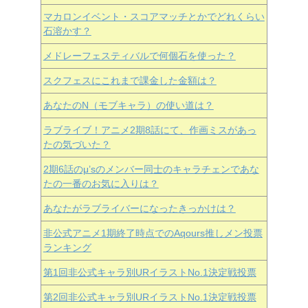
マカロンイベント・スコアマッチとかでどれくらい
石溶かす？
メドレーフェスティバルで何個石を使った？
スクフェスにこれまで課金した金額は？
あなたのN（モブキャラ）の使い道は？
ラブライブ！アニメ2期8話にて、作画ミスがあっ
たの気づいた？
2期6話のμ’sのメンバー同士のキャラチェンであな
たの一番のお気に入りは？
あなたがラブライバーになったきっかけは？
非公式アニメ1期終了時点でのAqours推しメン投票
ランキング
第1回非公式キャラ別URイラストNo.1決定戦投票
第2回非公式キャラ別URイラストNo.1決定戦投票