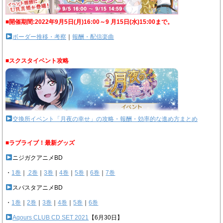
■開催期間:2022年9月5日(月)16:00～9 月15日(水)15:00まで。
ボーダー推移・考察
｜
報酬・配信楽曲
■スクスタイベント攻略
交換所イベント「月夜の幸せ」の攻略・報酬・効率的な進め方まとめ
■ラブライブ！最新グッズ
ニジガクアニメBD
・
1巻
｜
2巻
｜
3巻
｜
4巻
｜
5巻
｜
6巻
｜
7巻
スパスタアニメBD
・
1巻
｜
2巻
｜
3巻
｜
4巻
｜
5巻
｜
6巻
Aqours CLUB CD SET 2021
【6月30日】