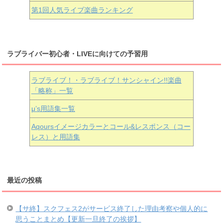
第1回人気ライブ楽曲ランキング
ラブライバー初心者・LIVEに向けての予習用
ラブライブ！・ラブライブ！サンシャイン!!楽曲
「略称」一覧
μ’s用語集一覧
Aqoursイメージカラーとコール&レスポンス（コー
レス）と用語集
最近の投稿
【サ終】スクフェス2がサービス終了した理由考察や個人的に
思うことまとめ【更新一旦終了の挨拶】