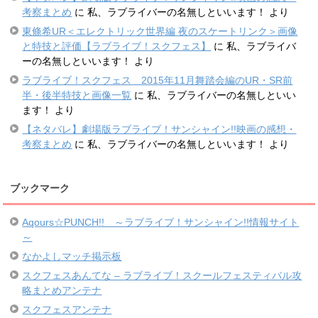
考察まとめ
に
私、ラブライバーの名無しといいます！
より
東條希UR＜エレクトリック世界編 夜のスケートリンク＞画像
と特技と評価【ラブライブ！スクフェス】
に
私、ラブライバ
ーの名無しといいます！
より
ラブライブ！スクフェス 2015年11月舞踏会編のUR・SR前
半・後半特技と画像一覧
に
私、ラブライバーの名無しといい
ます！
より
【ネタバレ】劇場版ラブライブ！サンシャイン!!映画の感想・
考察まとめ
に
私、ラブライバーの名無しといいます！
より
ブックマーク
Aqours☆PUNCH!! ～ラブライブ！サンシャイン!!情報サイト
～
なかよしマッチ掲示板
スクフェスあんてな – ラブライブ！スクールフェスティバル攻
略まとめアンテナ
スクフェスアンテナ