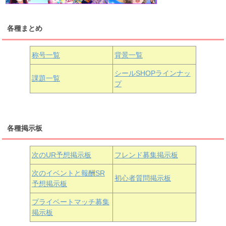
各種まとめ
国木田花丸
津島善子
黒澤ルビィ
桜坂しずく
中須かすみ
称号一覧
背景一覧
天王寺璃奈
浦の星女学院3年生
シールSHOPラインナッ
課題一覧
プ
三船栞子
各種掲示板
小原鞠莉
黒澤ダイヤ
松浦果南
虹ヶ咲学園3年生
次のUR予想掲示板
フレンド募集掲示板
次のイベントと報酬SR
初心者質問掲示板
予想掲示板
近江彼方
朝香果林
エマ・ヴェルデ
プライベートマッチ募集
掲示板