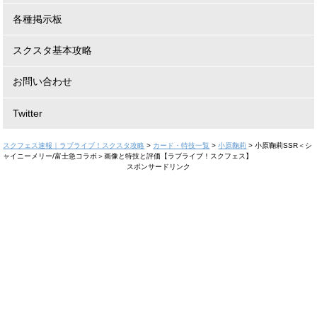
各種掲示板
スクスタ基本攻略
お問い合わせ
Twitter
スクフェス速報｜ラブライブ！スクスタ攻略
>
カード・特技一覧
>
小原鞠莉
>
小原鞠莉SSR＜シ
ャイニーメリー/富士急コラボ＞画像と特技と評価【ラブライブ！スクフェス】
スポンサードリンク