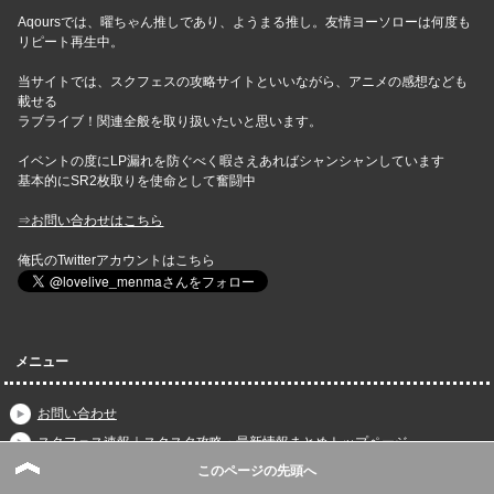
Aqoursでは、曜ちゃん推しであり、ようまる推し。友情ヨーソローは何度も
リピート再生中。
当サイトでは、スクフェスの攻略サイトといいながら、アニメの感想なども
載せる
ラブライブ！関連全般を取り扱いたいと思います。
イベントの度にLP漏れを防ぐべく暇さえあればシャンシャンしています
基本的にSR2枚取りを使命として奮闘中
⇒お問い合わせはこちら
俺氏のTwitterアカウントはこちら
メニュー
お問い合わせ
スクフェス速報｜スクスタ攻略・最新情報まとめトップページ
スクフェス速報｜ラブライブ！サンシャイン!!攻略まとめwikiの目次
このページの先頭へ