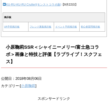
KU-RU-KU-RU Cruller!(モンストコラボ曲)
【9月22日】
掲示板
UR予想掲示板
フレンド募集掲示板
イベント予想掲示板
初心者質問掲示板
小原鞠莉SSR＜シャイニーメリー/富士急コラ
ボ＞画像と特技と評価【ラブライブ！スクフェ
ス】
公開日：
2018年08月06日
カテゴリー:[
小原鞠莉
]
スポンサードリンク