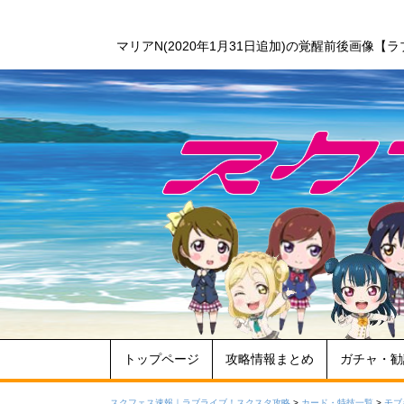
マリアN(2020年1月31日追加)の覚醒前後画像
トップページ
攻略情報まとめ
ガチャ・勧
スクフェス速報｜ラブライブ！スクスタ攻略
>
カード・特技一覧
>
モブ