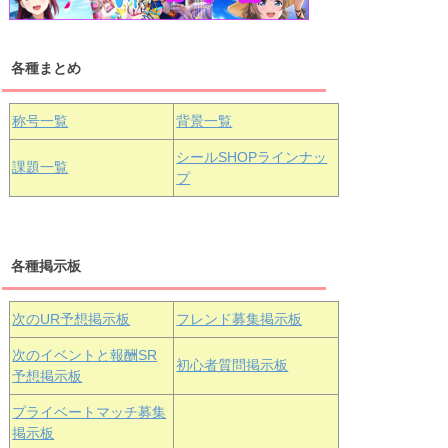
各種まとめ
国木田花丸
津島善子
黒澤ルビィ
桜坂しずく
中須かすみ
称号一覧
背景一覧
天王寺璃奈
浦の星女学院3年生
シールSHOPラインナッ
課題一覧
プ
三船栞子
各種掲示板
小原鞠莉
黒澤ダイヤ
松浦果南
虹ヶ咲学園3年生
次のUR予想掲示板
フレンド募集掲示板
次のイベントと報酬SR
初心者質問掲示板
予想掲示板
エマ・ヴェ
近江彼方
朝香果林
プライベートマッチ募集
ルデ
掲示板