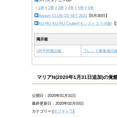
・
1巻
｜
2巻
｜
3巻
｜
4巻
｜
5巻
｜
6巻
Aqours CLUB CD SET 2021
【6月30日】
KU-RU-KU-RU Cruller!(モンストコラボ曲)
【
掲示板
UR予想掲示板
フレンド募集掲示
マリアN(2020年1月31日追加)
公開日：2020年01月31日
最終更新日：
2020年02月03日
カテゴリー:[
モブキャラ
]