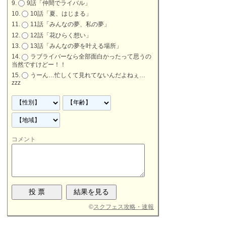
9話「仲間でライバル」
10話「夏、はじまる」
11話「みんなの夢、私の夢」
12話「花ひらく想い」
13話「みんなの夢を叶える場所」
ラブライバーなら全部面白かったって思うの
当然ですけどー！！
うーん…忙しくて見れてないんだよねぇ…
zzz
コメント
©
スクフェス攻略・速報