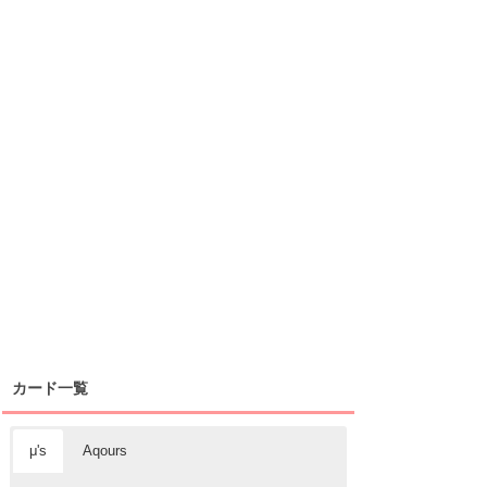
カード一覧
μ's
Aqours