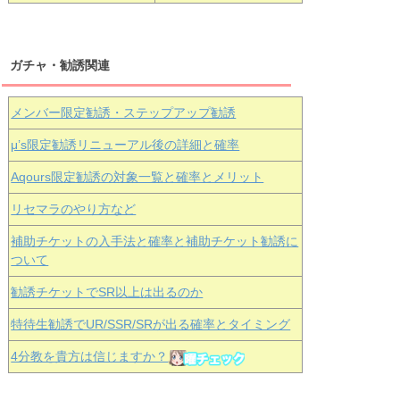
ガチャ・勧誘関連
メンバー限定勧誘・ステップアップ勧誘
μ’s限定勧誘リニューアル後の詳細と確率
Aqours
限定勧誘の対象一覧と確率とメリット
リセマラのやり方など
補助チケットの入手法と確率と補助チケット勧誘に
ついて
勧誘チケットでSR以上は出るのか
特待生勧誘でUR/SSR/SRが出る確率とタイミング
4分教を貴方は信じますか？