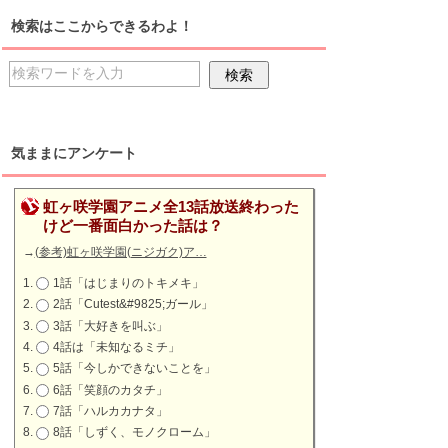
検索はここからできるわよ！
気ままにアンケート
虹ヶ咲学園アニメ全13話放送終わった
けど一番面白かった話は？
→
(参考)虹ヶ咲学園(ニジガク)ア…
1話「はじまりのトキメキ」
2話「Cutest&#9825;ガール」
3話「大好きを叫ぶ」
4話は「未知なるミチ」
5話「今しかできないことを」
6話「笑顔のカタチ」
7話「ハルカカナタ」
8話「しずく、モノクローム」