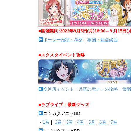
■開催期間:2022年9月5日(月)16:00～9 月15日(
ボーダー推移・考察
｜
報酬・配信楽曲
■スクスタイベント攻略
交換所イベント「月夜の幸せ」の攻略・報酬
■ラブライブ！最新グッズ
ニジガクアニメBD
・
1巻
｜
2巻
｜
3巻
｜
4巻
｜
5巻
｜
6巻
｜
7巻
スパスタアニメBD