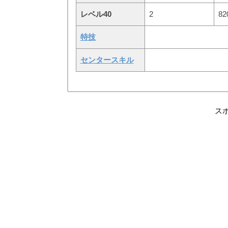
レベル40
2
82
特技
センタースキル
ス