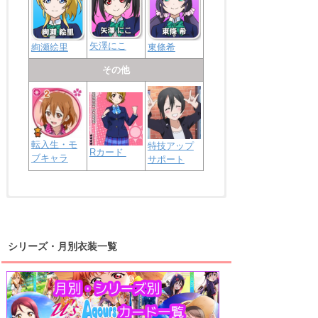
矢澤にこ
絢瀬絵里
東條希
その他
転入生・モ
特技アップ
Rカード
ブキャラ
サポート
浦の星女学院2年生
虹ヶ咲学園2年生
シリーズ・月別衣装一覧
高海千歌
渡辺曜
桜内梨子
上原歩夢
宮下愛
優木せつ菜
浦の星女学院1年生
虹ヶ咲学園1年生