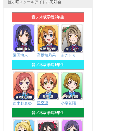
虹ヶ咲スクールアイドル同好会
音ノ木坂学院2年生
園田海未
高坂穂乃果
南ことり
音ノ木坂学院1年生
星空凛
小泉花陽
西木野真姫
音ノ木坂学院3年生