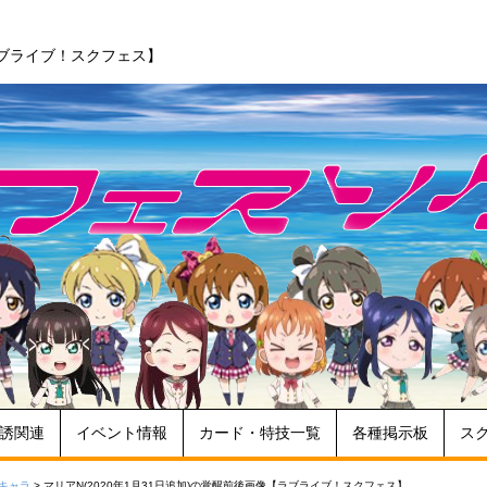
【ラブライブ！スクフェス】
誘関連
イベント情報
カード・特技一覧
各種掲示板
ス
キャラ
>
マリアN(2020年1月31日追加)の覚醒前後画像【ラブライブ！スクフェス】