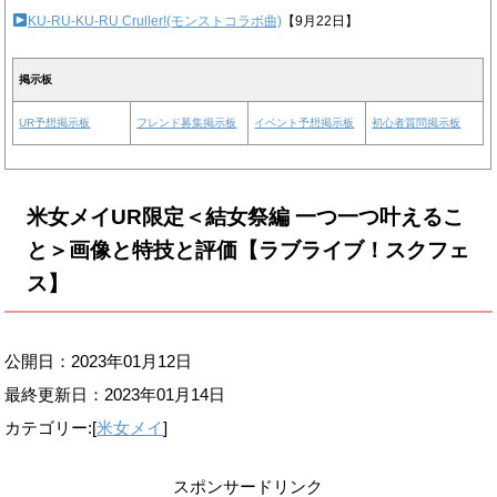
KU-RU-KU-RU Cruller!(モンストコラボ曲)
【9月22日】
掲示板
UR予想掲示板
フレンド募集掲示板
イベント予想掲示板
初心者質問掲示板
米女メイUR限定＜結女祭編 一つ一つ叶えるこ
と＞画像と特技と評価【ラブライブ！スクフェ
ス】
公開日：2023年01月12日
最終更新日：
2023年01月14日
カテゴリー:[
米女メイ
]
スポンサードリンク