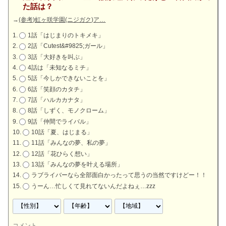
た話は？
→
(参考)虹ヶ咲学園(ニジガク)ア…
1話「はじまりのトキメキ」
2話「Cutest&#9825;ガール」
3話「大好きを叫ぶ」
4話は「未知なるミチ」
5話「今しかできないことを」
6話「笑顔のカタチ」
7話「ハルカカナタ」
8話「しずく、モノクローム」
9話「仲間でライバル」
10話「夏、はじまる」
11話「みんなの夢、私の夢」
12話「花ひらく想い」
13話「みんなの夢を叶える場所」
ラブライバーなら全部面白かったって思うの当然ですけどー！！
うーん…忙しくて見れてないんだよねぇ…zzz
コメント