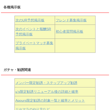
三船栞子
各種掲示板
小原鞠莉
黒澤ダイヤ
松浦果南
虹ヶ咲学園3年生
次のUR予想掲示板
フレンド募集掲示板
次のイベントと報酬SR
初心者質問掲示板
予想掲示板
近江彼方
朝香果林
エマ・ヴェルデ
プライベートマッチ募集
掲示板
ガチャ・勧誘関連
メンバー限定勧誘・ステップアップ勧誘
μ’s限定勧誘リニューアル後の詳細と確率
Aqours
限定勧誘の対象一覧と確率とメリット
リセマラのやり方など