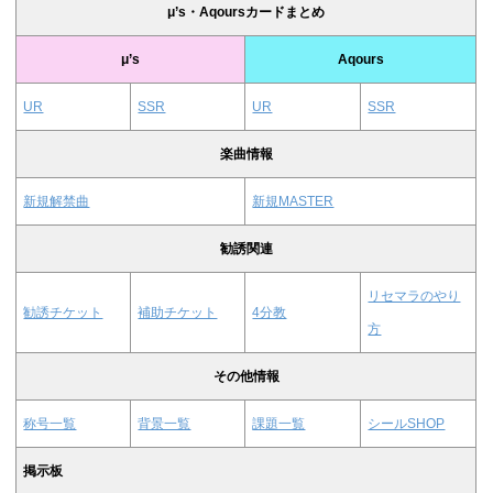
μ’s・Aqoursカードまとめ
μ’s
Aqours
UR
SSR
UR
SSR
楽曲情報
新規解禁曲
新規MASTER
勧誘関連
リセマラのやり
勧誘チケット
補助チケット
4分教
方
その他情報
称号一覧
背景一覧
課題一覧
シールSHOP
掲示板