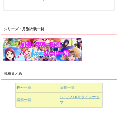
浦の星女学院2年生
虹ヶ咲学園2年生
シリーズ・月別衣装一覧
高海千歌
渡辺曜
桜内梨子
上原歩夢
宮下愛
優木せつ菜
浦の星女学院1年生
虹ヶ咲学園1年生
各種まとめ
国木田花丸
津島善子
黒澤ルビィ
桜坂しずく
中須かすみ
称号一覧
背景一覧
天王寺璃奈
浦の星女学院3年生
シールSHOPラインナッ
課題一覧
プ