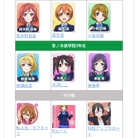
星空凛
小泉花陽
西木野真姫
音ノ木坂学院3年生
矢澤にこ
絢瀬絵里
東條希
その他
転入生・モブキャ
特技アップサポー
Rカード
ラ
ト