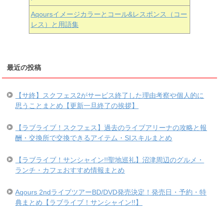
Aqoursイメージカラーとコール&レスポンス（コー
レス）と用語集
最近の投稿
【サ終】スクフェス2がサービス終了した理由考察や個人的に
思うことまとめ【更新一旦終了の挨拶】
【ラブライブ！スクフェス】過去のライブアリーナの攻略と報
酬・交換所で交換できるアイテム・SIスキルまとめ
【ラブライブ！サンシャイン!!聖地巡礼】沼津周辺のグルメ・
ランチ・カフェおすすめ情報まとめ
Aqours 2ndライブツアーBD/DVD発売決定！発売日・予約・特
典まとめ【ラブライブ！サンシャイン!!】