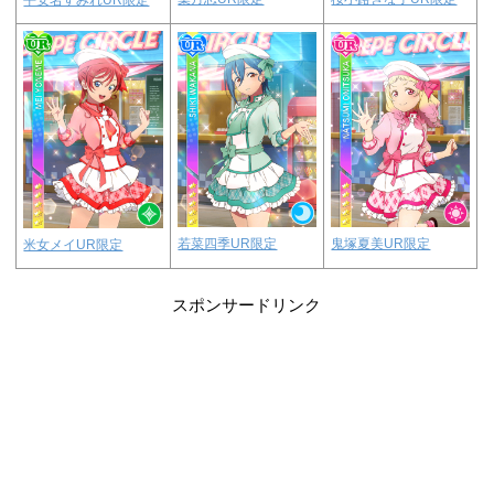
若菜四季UR限定
鬼塚夏美UR限定
米女メイUR限定
スポンサードリンク