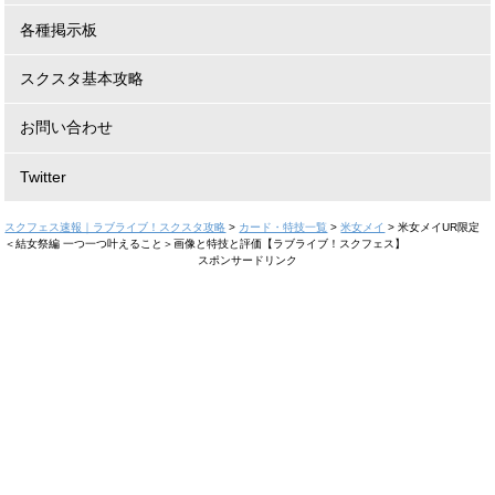
各種掲示板
スクスタ基本攻略
お問い合わせ
Twitter
スクフェス速報｜ラブライブ！スクスタ攻略
>
カード・特技一覧
>
米女メイ
>
米女メイUR限定
＜結女祭編 一つ一つ叶えること＞画像と特技と評価【ラブライブ！スクフェス】
スポンサードリンク