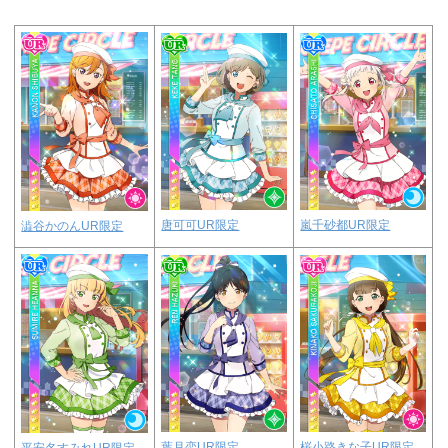
唐可可UR限定
嵐千砂都UR限定
澁谷かのんUR限定
葉月恋UR限定
桜小路きな子UR限定
平安名すみれUR限定