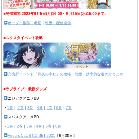
■開催期間:2022年9月5日(月)16:00～9 月15日(水)15:00まで。
ボーダー推移・考察
｜
報酬・配信楽曲
■スクスタイベント攻略
交換所イベント「月夜の幸せ」の攻略・報酬・効率的な進め方まとめ
■ラブライブ！最新グッズ
ニジガクアニメBD
・
1巻
｜
2巻
｜
3巻
｜
4巻
｜
5巻
｜
6巻
｜
7巻
スパスタアニメBD
・
1巻
｜
2巻
｜
3巻
｜
4巻
｜
5巻
｜
6巻
Aqours CLUB CD SET 2021
【6月30日】