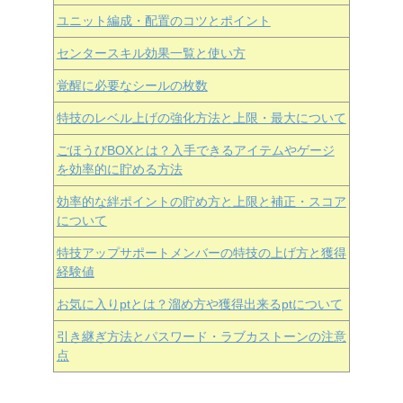
ユニット編成・配置のコツとポイント
センタースキル効果一覧と使い方
覚醒に必要なシールの枚数
特技のレベル上げの強化方法と上限・最大について
ごほうびBOXとは？入手できるアイテムやゲージ
を効率的に貯める方法
効率的な絆ポイントの貯め方と上限と補正・スコア
について
特技アップサポートメンバーの特技の上げ方と獲得
経験値
お気に入りptとは？溜め方や獲得出来るptについて
引き継ぎ方法とパスワード・ラブカストーンの注意
点