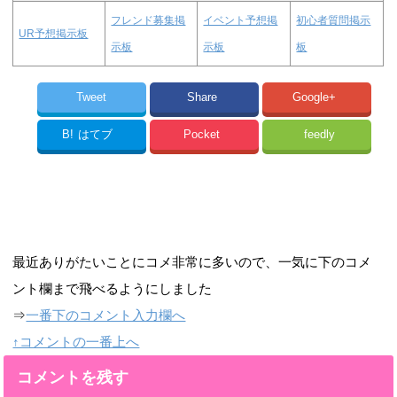
フレンド募集掲
イベント予想掲
初心者質問掲示
UR予想掲示板
示板
示板
板
Tweet
Share
Google+
B!
はてブ
Pocket
feedly
最近ありがたいことにコメ非常に多いので、一気に下のコメ
ント欄まで飛べるようにしました
⇒
一番下のコメント入力欄へ
↑コメントの一番上へ
コメントを残す