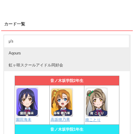
カード一覧
μ's
Aqours
虹ヶ咲スクールアイドル同好会
音ノ木坂学院2年生
園田海未
高坂穂乃果
南ことり
音ノ木坂学院1年生