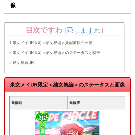
像
目次ですわ
[
隠しますわ
]
1
米女メイUR限定＜結女祭編＞覚醒前後の画像
2
米女メイUR限定＜結女祭編＞のステータスと特技
3
結女祭編UR
米女メイUR限定＜結女祭編＞のステータスと画像
覚醒前
覚醒後