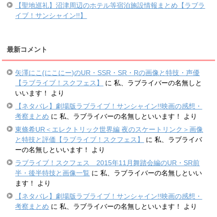
【聖地巡礼】沼津周辺のホテル等宿泊施設情報まとめ【ラブラ
イブ！サンシャイン!!】
最新コメント
矢澤にこ(にこにー)のUR・SSR・SR・Rの画像と特技・声優
【ラブライブ！スクフェス】
に
私、ラブライバーの名無しと
いいます！
より
【ネタバレ】劇場版ラブライブ！サンシャイン!!映画の感想・
考察まとめ
に
私、ラブライバーの名無しといいます！
より
東條希UR＜エレクトリック世界編 夜のスケートリンク＞画像
と特技と評価【ラブライブ！スクフェス】
に
私、ラブライバ
ーの名無しといいます！
より
ラブライブ！スクフェス 2015年11月舞踏会編のUR・SR前
半・後半特技と画像一覧
に
私、ラブライバーの名無しといい
ます！
より
【ネタバレ】劇場版ラブライブ！サンシャイン!!映画の感想・
考察まとめ
に
私、ラブライバーの名無しといいます！
より