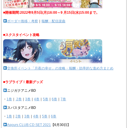
■開催期間:2022年9月5日(月)16:00～9 月15日(水)15:00まで。
ボーダー推移・考察
｜
報酬・配信楽曲
■スクスタイベント攻略
交換所イベント「月夜の幸せ」の攻略・報酬・効率的な進め方まとめ
■ラブライブ！最新グッズ
ニジガクアニメBD
・
1巻
｜
2巻
｜
3巻
｜
4巻
｜
5巻
｜
6巻
｜
7巻
スパスタアニメBD
・
1巻
｜
2巻
｜
3巻
｜
4巻
｜
5巻
｜
6巻
Aqours CLUB CD SET 2021
【6月30日】