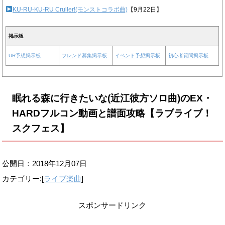
KU-RU-KU-RU Cruller!(モンストコラボ曲)
【9月22日】
掲示板
UR予想掲示板
フレンド募集掲示板
イベント予想掲示板
初心者質問掲示板
眠れる森に行きたいな(近江彼方ソロ曲)のEX・
HARDフルコン動画と譜面攻略【ラブライブ！
スクフェス】
公開日：
2018年12月07日
カテゴリー:[
ライブ楽曲
]
スポンサードリンク