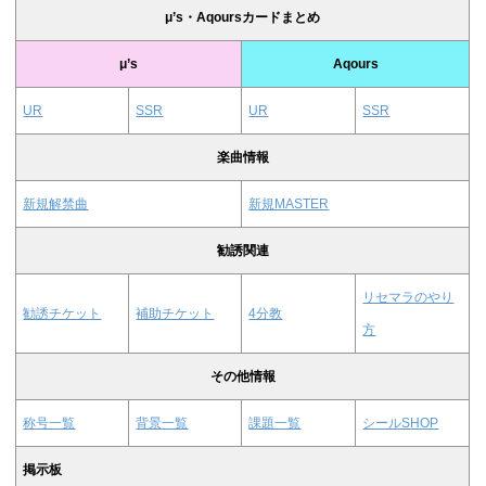
μ’s・Aqoursカードまとめ
μ’s
Aqours
UR
SSR
UR
SSR
楽曲情報
新規解禁曲
新規MASTER
勧誘関連
リセマラのやり
勧誘チケット
補助チケット
4分教
方
その他情報
称号一覧
背景一覧
課題一覧
シールSHOP
掲示板