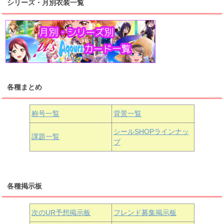
シリーズ・月別衣装一覧
高海千歌
渡辺曜
桜内梨子
上原歩夢
宮下愛
優木せつ菜
浦の星女学院1年生
虹ヶ咲学園1年生
各種まとめ
国木田花丸
津島善子
黒澤ルビィ
桜坂しずく
中須かすみ
称号一覧
背景一覧
天王寺璃奈
浦の星女学院3年生
シールSHOPラインナッ
課題一覧
プ
三船栞子
各種掲示板
小原鞠莉
黒澤ダイヤ
松浦果南
虹ヶ咲学園3年生
次のUR予想掲示板
フレンド募集掲示板