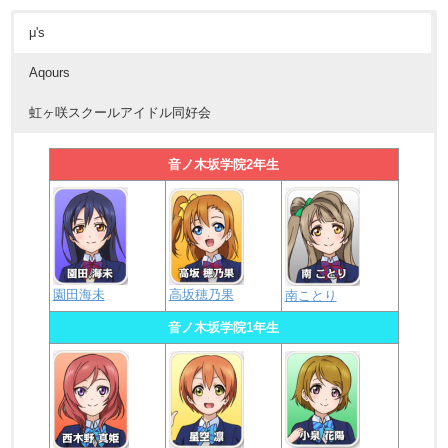
μ's
Aqours
虹ヶ咲スクールアイドル同好会
音ノ木坂学院2年生
園田海未
高坂穂乃果
南ことり
音ノ木坂学院1年生