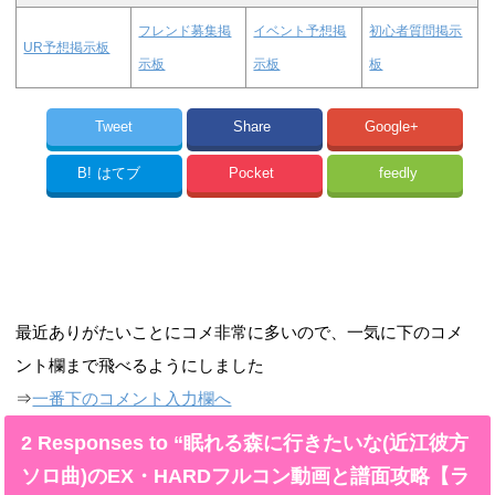
フレンド募集掲
イベント予想掲
初心者質問掲示
UR予想掲示板
示板
示板
板
Tweet
Share
Google+
B!
はてブ
Pocket
feedly
最近ありがたいことにコメ非常に多いので、一気に下のコメ
ント欄まで飛べるようにしました
⇒
一番下のコメント入力欄へ
2 Responses to “眠れる森に行きたいな(近江彼方
ソロ曲)のEX・HARDフルコン動画と譜面攻略【ラ