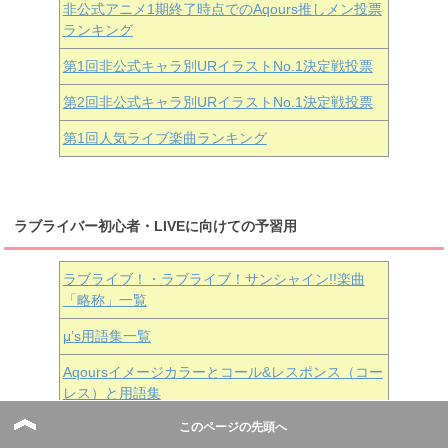
非公式アニメ1期終了時点でのAqours推しメン投票
ランキング
第1回非公式キャラ別URイラストNo.1決定戦投票
第2回非公式キャラ別URイラストNo.1決定戦投票
第1回人気ライブ楽曲ランキング
ラブライバー初心者・LIVEに向けての予習用
ラブライブ！・ラブライブ！サンシャイン!!楽曲
「略称」一覧
μ’s用語集一覧
Aqoursイメージカラーとコール&レスポンス（コー
レス）と用語集
このページの先頭へ