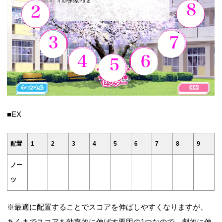
■EX
配置
1
2
3
4
5
6
7
8
9
ノー
ツ
※最適に配置することでスコアを伸ばしやすくなりますが、
あくまでスコアを効率的に伸ばす要因の1つなので、劇的に伸