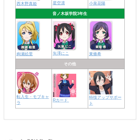
星空凛
小泉花陽
西木野真姫
音ノ木坂学院3年生
矢澤にこ
絢瀬絵里
東條希
その他
転入生・モブキャ
特技アップサポー
Rカード
ラ
ト
浦の星女学院2年生
虹ヶ咲学園2年生