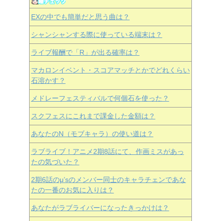
EXの中でも簡単だと思う曲は？
シャンシャンする際に使っている端末は？
ライブ報酬で「R」が出る確率は？
マカロンイベント・スコアマッチとかでどれくらい
石溶かす？
メドレーフェスティバルで何個石を使った？
スクフェスにこれまで課金した金額は？
あなたのN（モブキャラ）の使い道は？
ラブライブ！アニメ2期8話にて、作画ミスがあっ
たの気づいた？
2期6話のμ’sのメンバー同士のキャラチェンであな
たの一番のお気に入りは？
あなたがラブライバーになったきっかけは？