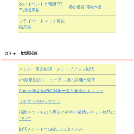
次のイベントと報酬SR
初心者質問掲示板
予想掲示板
近江彼方
朝香果林
エマ・ヴェルデ
プライベートマッチ募集
掲示板
ガチャ・勧誘関連
メンバー限定勧誘・ステップアップ勧誘
μ’s限定勧誘リニューアル後の詳細と確率
Aqours
限定勧誘の対象一覧と確率とメリット
リセマラのやり方など
補助チケットの入手法と確率と補助チケット勧誘に
ついて
勧誘チケットでSR以上は出るのか