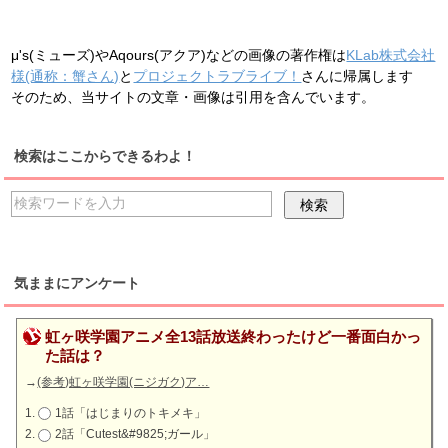
μ's(ミューズ)やAqours(アクア)などの画像の著作権は
KLab株式会社
様(通称：蟹さん)
と
プロジェクトラブライブ！
さんに帰属します
そのため、当サイトの文章・画像は引用を含んでいます。
検索はここからできるわよ！
気ままにアンケート
虹ヶ咲学園アニメ全13話放送終わったけど一番面白かっ
た話は？
→
(参考)虹ヶ咲学園(ニジガク)ア…
1話「はじまりのトキメキ」
2話「Cutest&#9825;ガール」