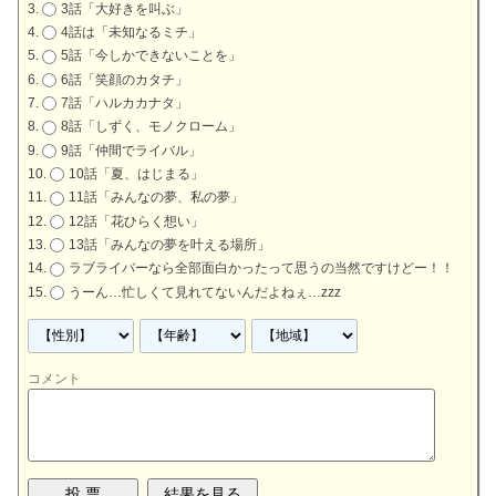
3話「大好きを叫ぶ」
4話は「未知なるミチ」
5話「今しかできないことを」
6話「笑顔のカタチ」
7話「ハルカカナタ」
8話「しずく、モノクローム」
9話「仲間でライバル」
10話「夏、はじまる」
11話「みんなの夢、私の夢」
12話「花ひらく想い」
13話「みんなの夢を叶える場所」
ラブライバーなら全部面白かったって思うの当然ですけどー！！
うーん…忙しくて見れてないんだよねぇ…zzz
コメント