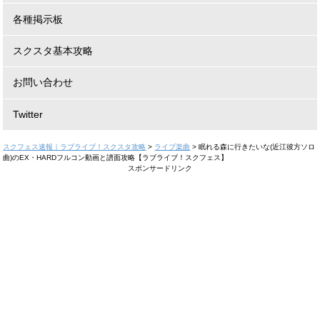
各種掲示板
スクスタ基本攻略
お問い合わせ
Twitter
スクフェス速報｜ラブライブ！スクスタ攻略
>
ライブ楽曲
>
眠れる森に行きたいな(近江彼方ソロ
曲)のEX・HARDフルコン動画と譜面攻略【ラブライブ！スクフェス】
スポンサードリンク