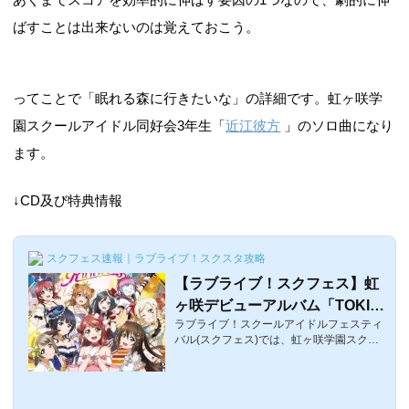
ばすことは出来ないのは覚えておこう。
ってことで「眠れる森に行きたいな」の詳細です。虹ヶ咲学
園スクールアイドル同好会3年生「
近江彼方
」のソロ曲になり
ます。
↓CD及び特典情報
スクフェス速報｜ラブライブ！スクスタ攻略
【ラブライブ！スクフェス】虹
ヶ咲デビューアルバム「TOKIM
ラブライブ！スクールアイドルフェスティ
EKI Runners」発売記念キャン
バル(スクフェス)では、虹ヶ咲学園スクー
ペーンまとめ
ルアイドル同好会のデビューアルバム「TO
KIMEKI Runners」の発売を記念して、ロ
グボやらソロ楽曲の先行配信、過去に配布
されたSRがシールSHOPで復刻するなどキ