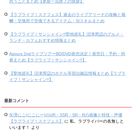
思うことまとめ【更新一旦終了の挨拶】
【ラブライブ！スクフェス】過去のライブアリーナの攻略と報
酬・交換所で交換できるアイテム・SIスキルまとめ
【ラブライブ！サンシャイン!!聖地巡礼】沼津周辺のグルメ・
ランチ・カフェおすすめ情報まとめ
Aqours 2ndライブツアーBD/DVD発売決定！発売日・予約・特
典まとめ【ラブライブ！サンシャイン!!】
【聖地巡礼】沼津周辺のホテル等宿泊施設情報まとめ【ラブラ
イブ！サンシャイン!!】
最新コメント
矢澤にこ(にこにー)のUR・SSR・SR・Rの画像と特技・声優
【ラブライブ！スクフェス】
に
私、ラブライバーの名無しと
いいます！
より