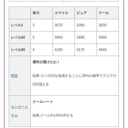
体力
スマイル
ピュア
クール
レベル1
3
3070
2060
3830
レベル60
3
3900
2890
4660
レベル80
4
4180
3170
4940
傑作が描けたわ！
特技
効果:コンボ25を達成するごとに30%の確率でスコアが
525増える
クールハート
センタース
キル
効果:クールPが6%UPする