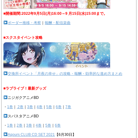
■開催期間:2022年9月5日(月)16:00～9 月15日(水)15:00まで。
ボーダー推移・考察
｜
報酬・配信楽曲
■スクスタイベント攻略
交換所イベント「月夜の幸せ」の攻略・報酬・効率的な進め方まとめ
■ラブライブ！最新グッズ
ニジガクアニメBD
・
1巻
｜
2巻
｜
3巻
｜
4巻
｜
5巻
｜
6巻
｜
7巻
スパスタアニメBD
・
1巻
｜
2巻
｜
3巻
｜
4巻
｜
5巻
｜
6巻
Aqours CLUB CD SET 2021
【6月30日】