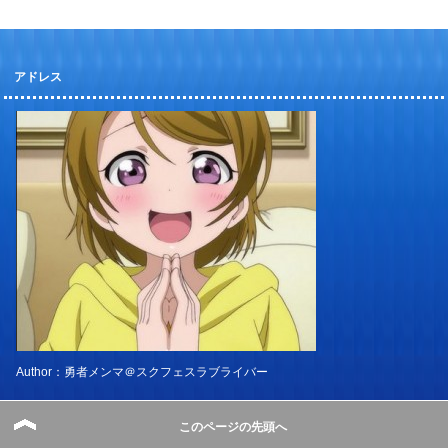
アドレス
Author：勇者メンマ＠スクフェスラブライバー
かよちん推し。極度のかよキチですｗｗ
かよちんの笑顔を見ないと1日が始まりません。寝る前は1期4話のかよちん
このページの先頭へ
が加入する回を毎日見ています。