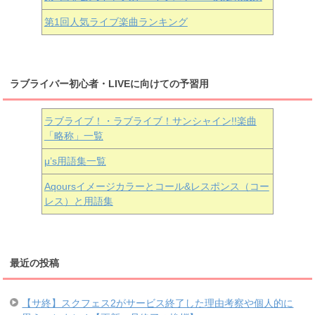
第1回人気ライブ楽曲ランキング
ラブライバー初心者・LIVEに向けての予習用
ラブライブ！・ラブライブ！サンシャイン!!楽曲
「略称」一覧
μ’s用語集一覧
Aqoursイメージカラーとコール&レスポンス（コー
レス）と用語集
最近の投稿
【サ終】スクフェス2がサービス終了した理由考察や個人的に