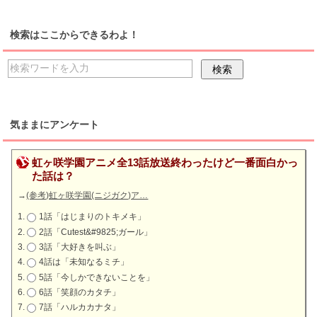
検索はここからできるわよ！
気ままにアンケート
虹ヶ咲学園アニメ全13話放送終わったけど一番面白かっ
た話は？
→
(参考)虹ヶ咲学園(ニジガク)ア…
1話「はじまりのトキメキ」
2話「Cutest&#9825;ガール」
3話「大好きを叫ぶ」
4話は「未知なるミチ」
5話「今しかできないことを」
6話「笑顔のカタチ」
7話「ハルカカナタ」