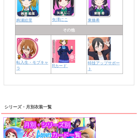
矢澤にこ
絢瀬絵里
東條希
その他
転入生・モブキャ
特技アップサポー
Rカード
ラ
ト
浦の星女学院2年生
虹ヶ咲学園2年生
シリーズ・月別衣装一覧
高海千歌
渡辺曜
桜内梨子
上原歩夢
宮下愛
優木せつ菜
浦の星女学院1年生
虹ヶ咲学園1年生