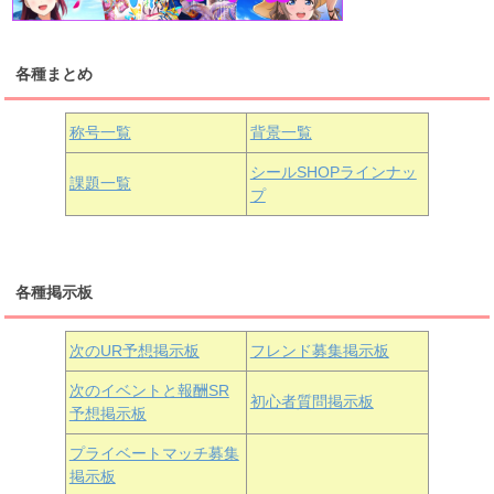
各種まとめ
国木田花丸
津島善子
黒澤ルビィ
桜坂しずく
中須かすみ
称号一覧
背景一覧
天王寺璃奈
浦の星女学院3年生
シールSHOPラインナッ
課題一覧
プ
三船栞子
各種掲示板
小原鞠莉
黒澤ダイヤ
松浦果南
虹ヶ咲学園3年生
次のUR予想掲示板
フレンド募集掲示板
次のイベントと報酬SR
初心者質問掲示板
予想掲示板
近江彼方
朝香果林
エマ・ヴェルデ
プライベートマッチ募集
掲示板