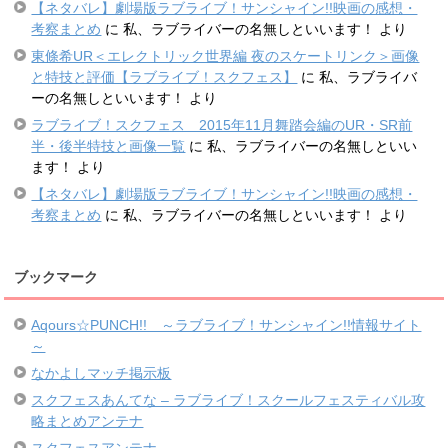
【ネタバレ】劇場版ラブライブ！サンシャイン!!映画の感想・
考察まとめ
に
私、ラブライバーの名無しといいます！
より
東條希UR＜エレクトリック世界編 夜のスケートリンク＞画像
と特技と評価【ラブライブ！スクフェス】
に
私、ラブライバ
ーの名無しといいます！
より
ラブライブ！スクフェス 2015年11月舞踏会編のUR・SR前
半・後半特技と画像一覧
に
私、ラブライバーの名無しといい
ます！
より
【ネタバレ】劇場版ラブライブ！サンシャイン!!映画の感想・
考察まとめ
に
私、ラブライバーの名無しといいます！
より
ブックマーク
Aqours☆PUNCH!! ～ラブライブ！サンシャイン!!情報サイト
～
なかよしマッチ掲示板
スクフェスあんてな – ラブライブ！スクールフェスティバル攻
略まとめアンテナ
スクフェスアンテナ