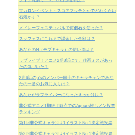
マカロンイベント・スコアマッチとかでどれくらい
石溶かす？
メドレーフェスティバルで何個石を使った？
スクフェスにこれまで課金した金額は？
あなたのN（モブキャラ）の使い道は？
ラブライブ！アニメ2期8話にて、作画ミスがあっ
たの気づいた？
2期6話のμ’sのメンバー同士のキャラチェンであな
たの一番のお気に入りは？
あなたがラブライバーになったきっかけは？
非公式アニメ1期終了時点でのAqours推しメン投票
ランキング
第1回非公式キャラ別URイラストNo.1決定戦投票
第2回非公式キャラ別URイラストNo.1決定戦投票