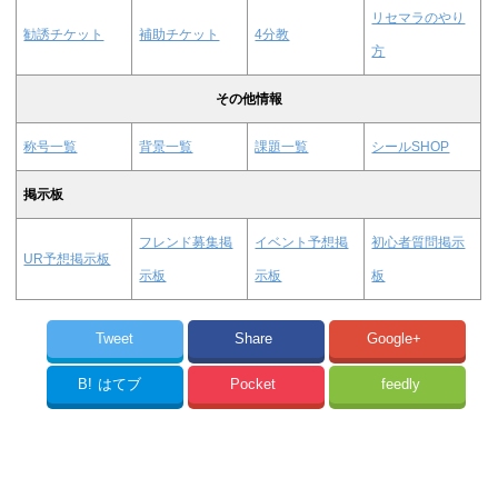
リセマラのやり
勧誘チケット
補助チケット
4分教
方
その他情報
称号一覧
背景一覧
課題一覧
シールSHOP
掲示板
フレンド募集掲
イベント予想掲
初心者質問掲示
UR予想掲示板
示板
示板
板
Tweet
Share
Google+
B!
はてブ
Pocket
feedly