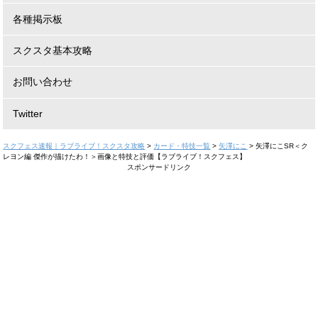
各種掲示板
スクスタ基本攻略
お問い合わせ
Twitter
スクフェス速報｜ラブライブ！スクスタ攻略
>
カード・特技一覧
>
矢澤にこ
>
矢澤にこSR＜ク
レヨン編 傑作が描けたわ！＞画像と特技と評価【ラブライブ！スクフェス】
スポンサードリンク