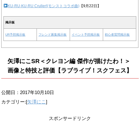
KU-RU-KU-RU Cruller!(モンストコラボ曲)
【9月22日】
掲示板
UR予想掲示板
フレンド募集掲示板
イベント予想掲示板
初心者質問掲示板
矢澤にこSR＜クレヨン編 傑作が描けたわ！＞
画像と特技と評価【ラブライブ！スクフェス】
公開日：
2017年10月10日
カテゴリー:[
矢澤にこ
]
スポンサードリンク