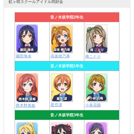
虹ヶ咲スクールアイドル同好会
音ノ木坂学院2年生
園田海未
高坂穂乃果
南ことり
音ノ木坂学院1年生
星空凛
小泉花陽
西木野真姫
音ノ木坂学院3年生