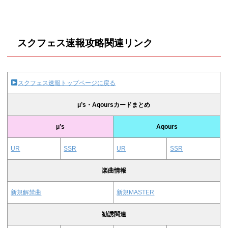
スクフェス速報攻略関連リンク
スクフェス速報トップページに戻る
μ’s・Aqoursカードまとめ
μ’s
Aqours
UR
SSR
UR
SSR
楽曲情報
新規解禁曲
新規MASTER
勧誘関連