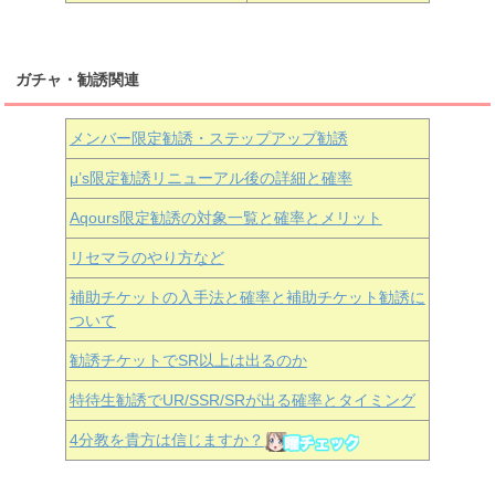
ガチャ・勧誘関連
メンバー限定勧誘・ステップアップ勧誘
μ’s限定勧誘リニューアル後の詳細と確率
Aqours
限定勧誘の対象一覧と確率とメリット
リセマラのやり方など
補助チケットの入手法と確率と補助チケット勧誘に
ついて
勧誘チケットでSR以上は出るのか
特待生勧誘でUR/SSR/SRが出る確率とタイミング
4分教を貴方は信じますか？