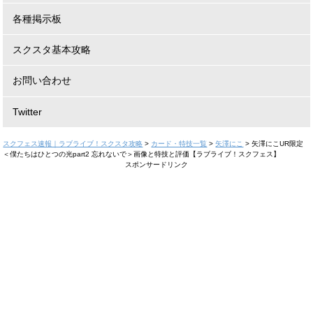
各種掲示板
スクスタ基本攻略
お問い合わせ
Twitter
スクフェス速報｜ラブライブ！スクスタ攻略
>
カード・特技一覧
>
矢澤にこ
>
矢澤にこUR限定
＜僕たちはひとつの光part2 忘れないで＞画像と特技と評価【ラブライブ！スクフェス】
スポンサードリンク