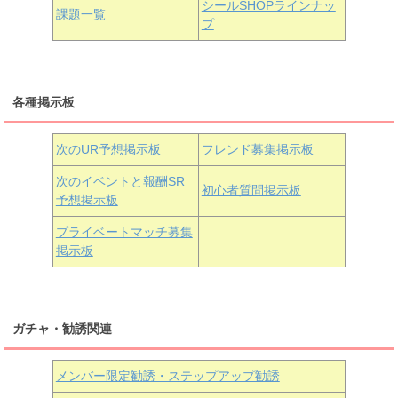
シールSHOPラインナッ
課題一覧
プ
三船栞子
各種掲示板
小原鞠莉
黒澤ダイヤ
松浦果南
虹ヶ咲学園3年生
次のUR予想掲示板
フレンド募集掲示板
次のイベントと報酬SR
初心者質問掲示板
予想掲示板
近江彼方
朝香果林
エマ・ヴェルデ
プライベートマッチ募集
掲示板
ガチャ・勧誘関連
メンバー限定勧誘・ステップアップ勧誘