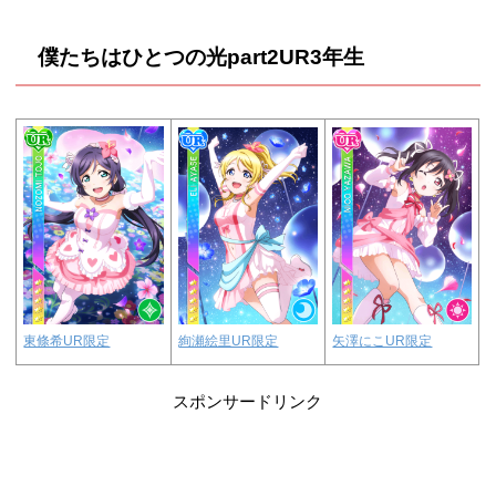
僕たちはひとつの光part2UR3年生
絢瀬絵里UR限定
矢澤にこUR限定
東條希UR限定
スポンサードリンク