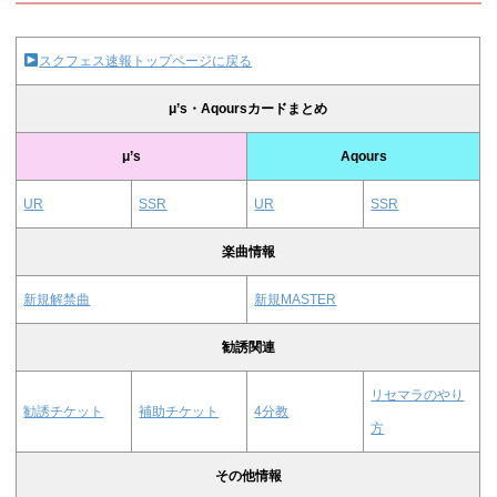
スクフェス速報トップページに戻る
μ’s・Aqoursカードまとめ
μ’s
Aqours
UR
SSR
UR
SSR
楽曲情報
新規解禁曲
新規MASTER
勧誘関連
リセマラのやり
勧誘チケット
補助チケット
4分教
方
その他情報