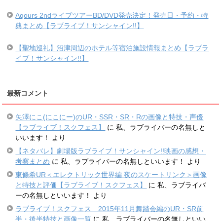
Aqours 2ndライブツアーBD/DVD発売決定！発売日・予約・特
典まとめ【ラブライブ！サンシャイン!!】
【聖地巡礼】沼津周辺のホテル等宿泊施設情報まとめ【ラブラ
イブ！サンシャイン!!】
最新コメント
矢澤にこ(にこにー)のUR・SSR・SR・Rの画像と特技・声優
【ラブライブ！スクフェス】
に
私、ラブライバーの名無しと
いいます！
より
【ネタバレ】劇場版ラブライブ！サンシャイン!!映画の感想・
考察まとめ
に
私、ラブライバーの名無しといいます！
より
東條希UR＜エレクトリック世界編 夜のスケートリンク＞画像
と特技と評価【ラブライブ！スクフェス】
に
私、ラブライバ
ーの名無しといいます！
より
ラブライブ！スクフェス 2015年11月舞踏会編のUR・SR前
半・後半特技と画像一覧
に
私、ラブライバーの名無しといい