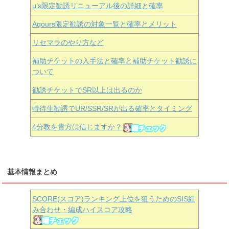
μ’s限定勧誘リニューアル後の詳細と確率
Aqours
限定勧誘の対象一覧と確率とメリット
リセマラのやり方など
補助チケットの入手法と確率と補助チケット勧誘に
ついて
勧誘チケットでSR以上は出るのか
特待生勧誘でUR/SSR/SRが出る確率とタイミング
4分教を貴方は信じますか？
基本情報まとめ
SCORE(スコア)ランキング上位を狙うためのSIS組
み合わせ・編成ハイスコア攻略