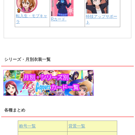
転入生・モブキャ
特技アップサポー
Rカード
ラ
ト
浦の星女学院2年生
虹ヶ咲学園2年生
シリーズ・月別衣装一覧
高海千歌
渡辺曜
桜内梨子
上原歩夢
宮下愛
優木せつ菜
浦の星女学院1年生
虹ヶ咲学園1年生
各種まとめ
国木田花丸
津島善子
黒澤ルビィ
桜坂しずく
中須かすみ
称号一覧
背景一覧
天王寺璃奈
浦の星女学院3年生