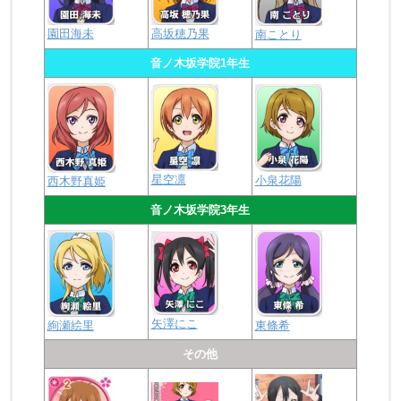
園田海未
高坂穂乃果
南ことり
音ノ木坂学院1年生
星空凛
小泉花陽
西木野真姫
音ノ木坂学院3年生
矢澤にこ
絢瀬絵里
東條希
その他