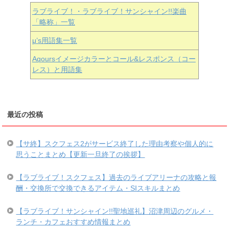
ラブライブ！・ラブライブ！サンシャイン!!楽曲
「略称」一覧
μ’s用語集一覧
Aqoursイメージカラーとコール&レスポンス（コー
レス）と用語集
最近の投稿
【サ終】スクフェス2がサービス終了した理由考察や個人的に
思うことまとめ【更新一旦終了の挨拶】
【ラブライブ！スクフェス】過去のライブアリーナの攻略と報
酬・交換所で交換できるアイテム・SIスキルまとめ
【ラブライブ！サンシャイン!!聖地巡礼】沼津周辺のグルメ・
ランチ・カフェおすすめ情報まとめ