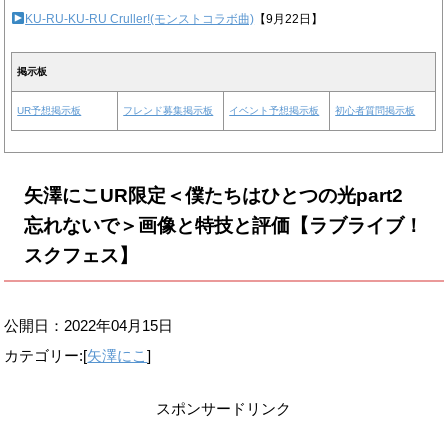
KU-RU-KU-RU Cruller!(モンストコラボ曲)
【9月22日】
掲示板
UR予想掲示板
フレンド募集掲示板
イベント予想掲示板
初心者質問掲示板
矢澤にこUR限定＜僕たちはひとつの光part2
忘れないで＞画像と特技と評価【ラブライブ！
スクフェス】
公開日：
2022年04月15日
カテゴリー:[
矢澤にこ
]
スポンサードリンク