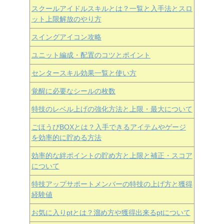
スクールアイドルスキルとは？一覧と入手法とスロ
ット上限解放のやり方
スイングアイコン攻略
ユニット編成・配置のコツとポイント
センタースキル効果一覧と使い方
覚醒に必要なシールの枚数
特技のレベル上げの強化方法と上限・最大について
ごほうびBOXとは？入手できるアイテムやゲージ
を効率的に貯める方法
効率的な絆ポイントの貯め方と上限と補正・スコア
について
特技アップサポートメンバーの特技の上げ方と獲得
経験値
お気に入りptとは？溜め方や獲得出来るptについて