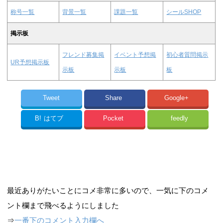
称号一覧
背景一覧
課題一覧
シールSHOP
掲示板
フレンド募集掲
イベント予想掲
初心者質問掲示
UR予想掲示板
示板
示板
板
Tweet
Share
Google+
B!
はてブ
Pocket
feedly
最近ありがたいことにコメ非常に多いので、一気に下のコメ
ント欄まで飛べるようにしました
⇒
一番下のコメント入力欄へ