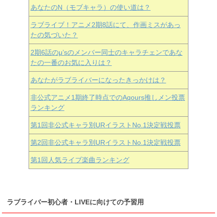
あなたのN（モブキャラ）の使い道は？
ラブライブ！アニメ2期8話にて、作画ミスがあっ
たの気づいた？
2期6話のμ’sのメンバー同士のキャラチェンであな
たの一番のお気に入りは？
あなたがラブライバーになったきっかけは？
非公式アニメ1期終了時点でのAqours推しメン投票
ランキング
第1回非公式キャラ別URイラストNo.1決定戦投票
第2回非公式キャラ別URイラストNo.1決定戦投票
第1回人気ライブ楽曲ランキング
ラブライバー初心者・LIVEに向けての予習用