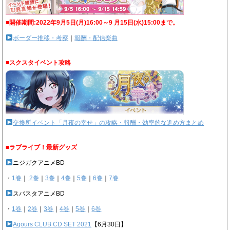
■開催期間:2022年9月5日(月)16:00～9 月15日(水)15:00まで。
ボーダー推移・考察
｜
報酬・配信楽曲
■スクスタイベント攻略
交換所イベント「月夜の幸せ」の攻略・報酬・効率的な進め方まとめ
■ラブライブ！最新グッズ
ニジガクアニメBD
・
1巻
｜
2巻
｜
3巻
｜
4巻
｜
5巻
｜
6巻
｜
7巻
スパスタアニメBD
・
1巻
｜
2巻
｜
3巻
｜
4巻
｜
5巻
｜
6巻
Aqours CLUB CD SET 2021
【6月30日】