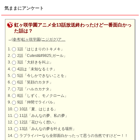
気ままにアンケート
虹ヶ咲学園アニメ全13話放送終わったけど一番面白かっ
た話は？
→
(参考)虹ヶ咲学園(ニジガク)ア…
1話「はじまりのトキメキ」
2話「Cutest&#9825;ガール」
3話「大好きを叫ぶ」
4話は「未知なるミチ」
5話「今しかできないことを」
6話「笑顔のカタチ」
7話「ハルカカナタ」
8話「しずく、モノクローム」
9話「仲間でライバル」
10話「夏、はじまる」
11話「みんなの夢、私の夢」
12話「花ひらく想い」
13話「みんなの夢を叶える場所」
ラブライバーなら全部面白かったって思うの当然ですけどー！！