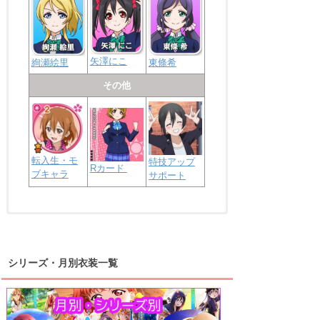
矢澤にこ
絢瀬絵里
東條希
その他
転入生・モ
特技アップ
Rカード
ブキャラ
サポート
浦の星女学院2年生
虹ヶ咲学園2年生
シリーズ・月別衣装一覧
高海千歌
渡辺曜
桜内梨子
上原歩夢
宮下愛
優木せつ菜