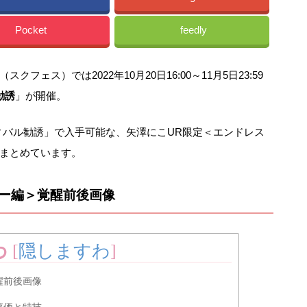
Pocket
feedly
ェス）では2022年10月20日16:00～11月5日23:59
勧誘
」が開催。
ェスティバル勧誘」で入手可能な、矢澤にこUR限定＜エンドレス
まとめています。
マー編＞覚醒前後画像
わ
[
隠しますわ
]
醒前後画像
評価と特技