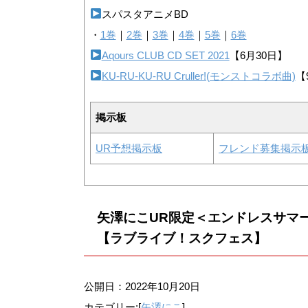
スパスタアニメBD
・
1巻
｜
2巻
｜
3巻
｜
4巻
｜
5巻
｜
6巻
Aqours CLUB CD SET 2021
【6月30日】
KU-RU-KU-RU Cruller!(モンストコラボ曲)
【
掲示板
UR予想掲示板
フレンド募集掲示
矢澤にこUR限定＜エンドレスサマ
【ラブライブ！スクフェス】
公開日：
2022年10月20日
カテゴリー:[
矢澤にこ
]