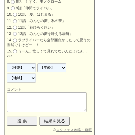
8話「しずく、モノクローム」
9話「仲間でライバル」
10話「夏、はじまる」
11話「みんなの夢、私の夢」
12話「花ひらく想い」
13話「みんなの夢を叶える場所」
ラブライバーなら全部面白かったって思うの
当然ですけどー！！
うーん…忙しくて見れてないんだよねぇ…
zzz
コメント
©
スクフェス攻略・速報