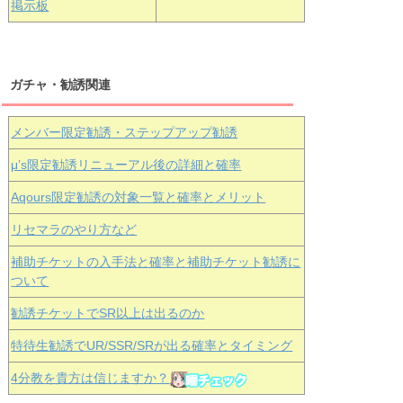
掲示板
ガチャ・勧誘関連
メンバー限定勧誘・ステップアップ勧誘
μ’s限定勧誘リニューアル後の詳細と確率
Aqours
限定勧誘の対象一覧と確率とメリット
リセマラのやり方など
補助チケットの入手法と確率と補助チケット勧誘に
ついて
勧誘チケットでSR以上は出るのか
特待生勧誘でUR/SSR/SRが出る確率とタイミング
4分教を貴方は信じますか？