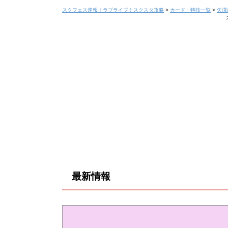
スクフェス速報｜ラブライブ！スクスタ攻略
>
カード・特技一覧
>
矢澤
最新情報