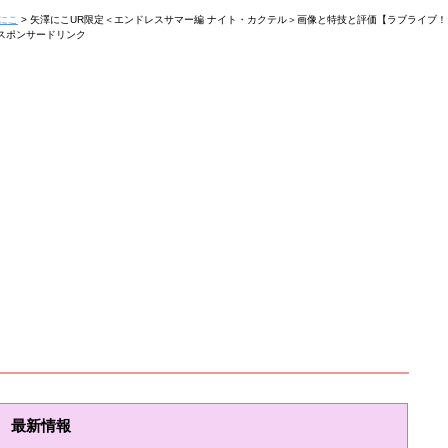
にこ
>
矢澤にこUR限定＜エンドレスサマー編 ナイト・カクテル＞画像と特技と評価【ラブライブ
スポンサードリンク
最新情報