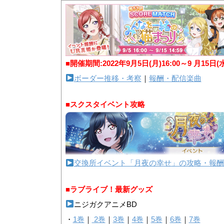
■開催期間:2022年9月5日(月)16:00～9 月15日(
ボーダー推移・考察
｜
報酬・配信楽曲
■スクスタイベント攻略
交換所イベント「月夜の幸せ」の攻略・報酬
■ラブライブ！最新グッズ
ニジガクアニメBD
・
1巻
｜
2巻
｜
3巻
｜
4巻
｜
5巻
｜
6巻
｜
7巻