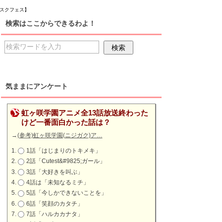
！スクフェス】
検索はここからできるわよ！
気ままにアンケート
虹ヶ咲学園アニメ全13話放送終わった
けど一番面白かった話は？
→
(参考)虹ヶ咲学園(ニジガク)ア…
1話「はじまりのトキメキ」
2話「Cutest&#9825;ガール」
3話「大好きを叫ぶ」
4話は「未知なるミチ」
5話「今しかできないことを」
6話「笑顔のカタチ」
7話「ハルカカナタ」