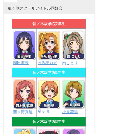
虹ヶ咲スクールアイドル同好会
音ノ木坂学院2年生
園田海未
高坂穂乃果
南ことり
音ノ木坂学院1年生
星空凛
小泉花陽
西木野真姫
音ノ木坂学院3年生