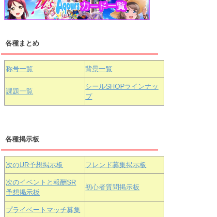
浦の星女学院1年生
虹ヶ咲学園1年生
各種まとめ
国木田花丸
津島善子
黒澤ルビィ
桜坂しずく
中須かすみ
称号一覧
背景一覧
天王寺璃奈
浦の星女学院3年生
シールSHOPラインナッ
課題一覧
プ
三船栞子
各種掲示板
小原鞠莉
黒澤ダイヤ
松浦果南
虹ヶ咲学園3年生
次のUR予想掲示板
フレンド募集掲示板
次のイベントと報酬SR
初心者質問掲示板
予想掲示板
エマ・ヴェ
近江彼方
朝香果林
プライベートマッチ募集
ルデ