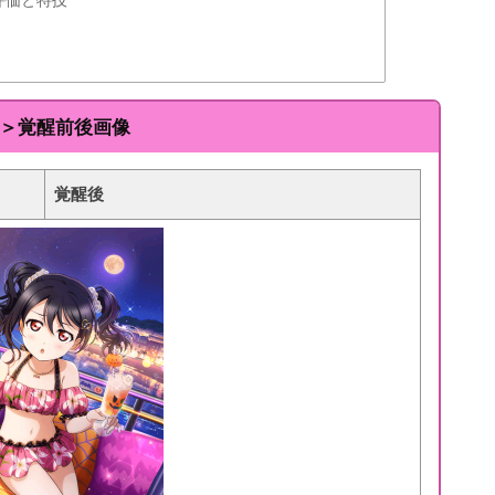
編＞覚醒前後画像
覚醒後