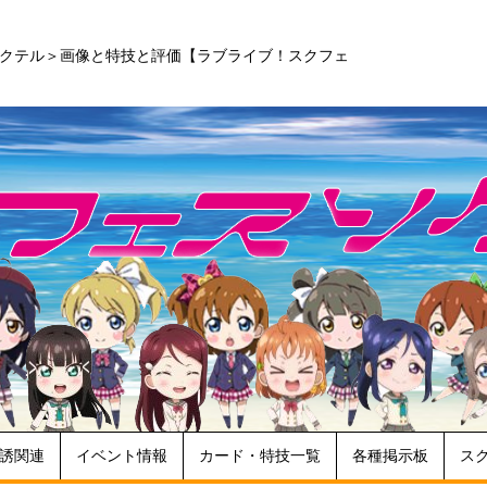
カクテル＞画像と特技と評価【ラブライブ！スクフェ
誘関連
イベント情報
カード・特技一覧
各種掲示板
ス