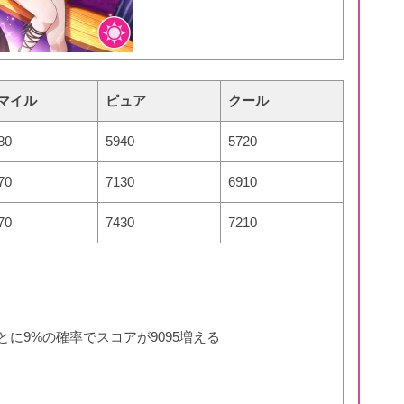
マイル
ピュア
クール
80
5940
5720
70
7130
6910
70
7430
7210
とに9%の確率でスコアが9095増える