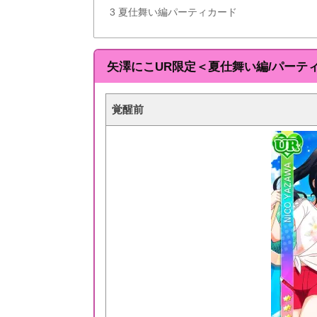
3
夏仕舞い編パーティカード
矢澤にこUR限定＜夏仕舞い編/パーテ
覚醒前