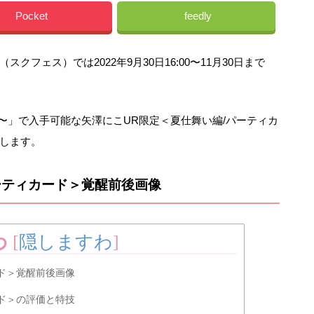
Pocket
feedly
フェス）では2022年9月30日16:00〜11月30日まで
。
〜」で入手可能な矢澤にこUR限定＜夏仕舞い編/パーティカ
します。
ーティカード＞覚醒前後画像
わ
[
隠しますわ
]
ド＞覚醒前後画像
ド＞の評価と特技