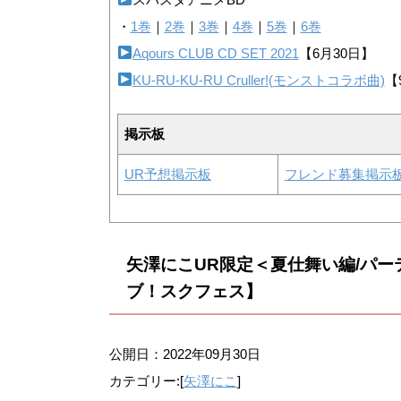
・
1巻
｜
2巻
｜
3巻
｜
4巻
｜
5巻
｜
6巻
Aqours CLUB CD SET 2021
【6月30日】
KU-RU-KU-RU Cruller!(モンストコラボ曲)
【
掲示板
UR予想掲示板
フレンド募集掲示
矢澤にこUR限定＜夏仕舞い編/パ
ブ！スクフェス】
公開日：
2022年09月30日
カテゴリー:[
矢澤にこ
]