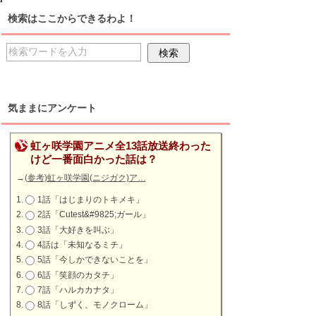
検索はここからできるわよ！
気ままにアンケート
虹ヶ咲学園アニメ全13話放送終わった
けど一番面白かった話は？
→
(参考)虹ヶ咲学園(ニジガク)ア…
1話「はじまりのトキメキ」
2話「Cutest&#9825;ガール」
3話「大好きを叫ぶ」
4話は「未知なるミチ」
5話「今しかできないことを」
6話「笑顔のカタチ」
7話「ハルカカナタ」
8話「しずく、モノクローム」