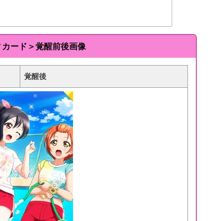
ィカード＞覚醒前後画像
覚醒後