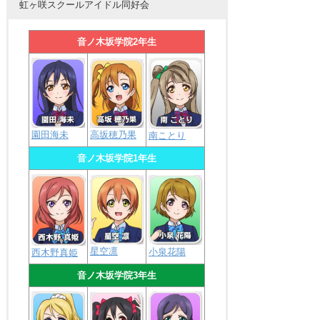
虹ヶ咲スクールアイドル同好会
音ノ木坂学院2年生
園田海未
高坂穂乃果
南ことり
音ノ木坂学院1年生
星空凛
小泉花陽
西木野真姫
音ノ木坂学院3年生