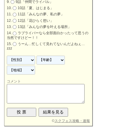
9話「仲間でライバル」
10話「夏、はじまる」
11話「みんなの夢、私の夢」
12話「花ひらく想い」
13話「みんなの夢を叶える場所」
ラブライバーなら全部面白かったって思うの
当然ですけどー！！
うーん…忙しくて見れてないんだよねぇ…
zzz
コメント
©
スクフェス攻略・速報