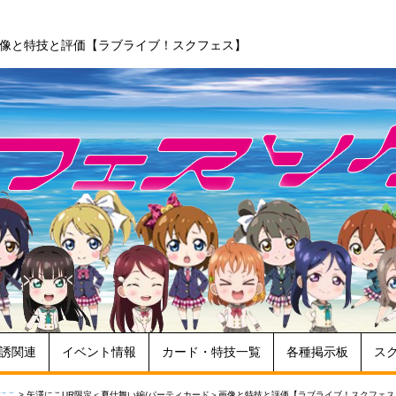
画像と特技と評価【ラブライブ！スクフェス】
誘関連
イベント情報
カード・特技一覧
各種掲示板
ス
にこ
>
矢澤にこUR限定＜夏仕舞い編/パーティカード＞画像と特技と評価【ラブライブ！スクフェス