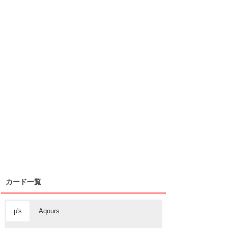
カード一覧
μ's
Aqours