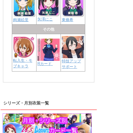
矢澤にこ
絢瀬絵里
東條希
その他
転入生・モ
特技アップ
Rカード
ブキャラ
サポート
浦の星女学院2年生
虹ヶ咲学園2年生
シリーズ・月別衣装一覧
高海千歌
渡辺曜
桜内梨子
上原歩夢
宮下愛
優木せつ菜
浦の星女学院1年生
虹ヶ咲学園1年生