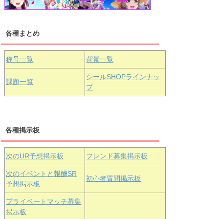
各種まとめ
国木田花丸
津島善子
黒澤ルビィ
桜坂しずく
中須かすみ
称号一覧
背景一覧
天王寺璃奈
浦の星女学院3年生
シールSHOPラインナッ
課題一覧
プ
三船栞子
各種掲示板
小原鞠莉
黒澤ダイヤ
松浦果南
虹ヶ咲学園3年生
次のUR予想掲示板
フレンド募集掲示板
次のイベントと報酬SR
初心者質問掲示板
予想掲示板
エマ・ヴェ
近江彼方
朝香果林
プライベートマッチ募集
ルデ
掲示板