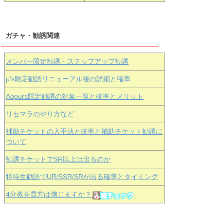
ガチャ・勧誘関連
メンバー限定勧誘・ステップアップ勧誘
μ’s限定勧誘リニューアル後の詳細と確率
Aqours
限定勧誘の対象一覧と確率とメリット
リセマラのやり方など
補助チケットの入手法と確率と補助チケット勧誘に
ついて
勧誘チケットでSR以上は出るのか
特待生勧誘でUR/SSR/SRが出る確率とタイミング
4分教を貴方は信じますか？