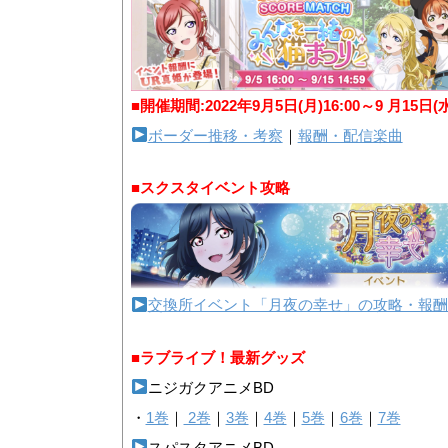
■開催期間:2022年9月5日(月)16:00～9 月15日(
ボーダー推移・考察
｜
報酬・配信楽曲
■スクスタイベント攻略
交換所イベント「月夜の幸せ」の攻略・報酬
■ラブライブ！最新グッズ
ニジガクアニメBD
・
1巻
｜
2巻
｜
3巻
｜
4巻
｜
5巻
｜
6巻
｜
7巻
スパスタアニメBD