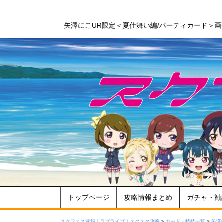
矢澤にこUR限定＜夏仕舞い編/パーティカード＞
トップページ
攻略情報まとめ
ガチャ・勧
スクフェス速報｜ラブライブ！スクスタ攻略
>
カード・特技一覧
>
矢澤