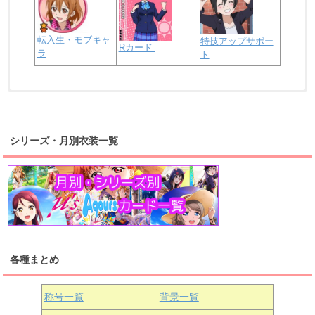
転入生・モブキャ
特技アップサポー
Rカード
ラ
ト
浦の星女学院2年生
虹ヶ咲学園2年生
シリーズ・月別衣装一覧
高海千歌
渡辺曜
桜内梨子
上原歩夢
宮下愛
優木せつ菜
浦の星女学院1年生
虹ヶ咲学園1年生
各種まとめ
国木田花丸
津島善子
黒澤ルビィ
桜坂しずく
中須かすみ
称号一覧
背景一覧
天王寺璃奈