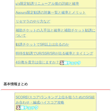
μ’s限定勧誘リニューアル後の詳細と確率
Aqours
限定勧誘の対象一覧と確率とメリット
リセマラのやり方など
補助チケットの入手法と確率と補助チケット勧誘に
ついて
勧誘チケットでSR以上は出るのか
特待生勧誘でUR/SSR/SRが出る確率とタイミング
4分教を貴方は信じますか？
基本情報まとめ
SCORE(スコア)ランキング上位を狙うためのSIS組
み合わせ・編成ハイスコア攻略