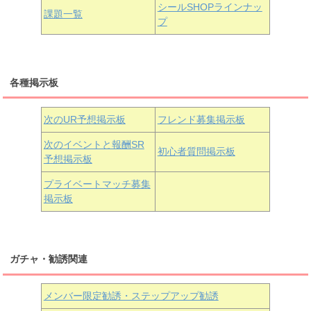
浦の星女学院3年生
シールSHOPラインナッ
課題一覧
プ
三船栞子
各種掲示板
小原鞠莉
黒澤ダイヤ
松浦果南
虹ヶ咲学園3年生
次のUR予想掲示板
フレンド募集掲示板
次のイベントと報酬SR
初心者質問掲示板
予想掲示板
近江彼方
朝香果林
エマ・ヴェルデ
プライベートマッチ募集
掲示板
ガチャ・勧誘関連
メンバー限定勧誘・ステップアップ勧誘