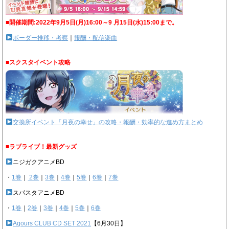
■開催期間:2022年9月5日(月)16:00～9 月15日(水)15:00まで。
ボーダー推移・考察
｜
報酬・配信楽曲
■スクスタイベント攻略
交換所イベント「月夜の幸せ」の攻略・報酬・効率的な進め方まとめ
■ラブライブ！最新グッズ
ニジガクアニメBD
・
1巻
｜
2巻
｜
3巻
｜
4巻
｜
5巻
｜
6巻
｜
7巻
スパスタアニメBD
・
1巻
｜
2巻
｜
3巻
｜
4巻
｜
5巻
｜
6巻
Aqours CLUB CD SET 2021
【6月30日】