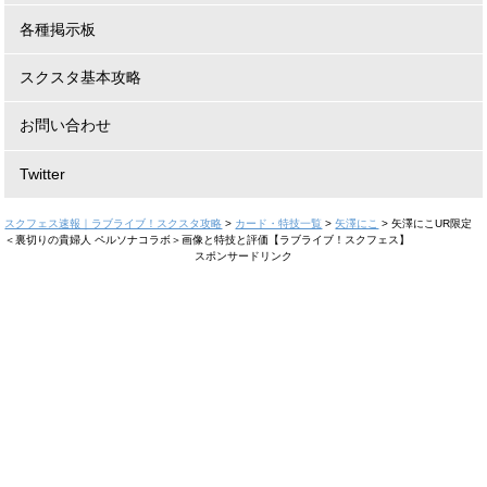
各種掲示板
スクスタ基本攻略
お問い合わせ
Twitter
スクフェス速報｜ラブライブ！スクスタ攻略
>
カード・特技一覧
>
矢澤にこ
>
矢澤にこUR限定
＜裏切りの貴婦人 ペルソナコラボ＞画像と特技と評価【ラブライブ！スクフェス】
スポンサードリンク