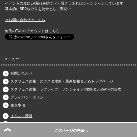
イベントの度にLP漏れを防ぐべく暇さえあればシャンシャンしています
基本的にSR2枚取りを使命として奮闘中
⇒お問い合わせはこちら
俺氏のTwitterアカウントはこちら
メニュー
お問い合わせ
スクフェス速報｜スクスタ攻略・最新情報まとめトップページ
スクフェス速報｜ラブライブ！サンシャイン!!攻略まとめwikiの目次
プライバシーポリシー
免責事項
イベント情報
ガチャ・勧誘関連
このページの先頭へ
スコアマッチ攻略編