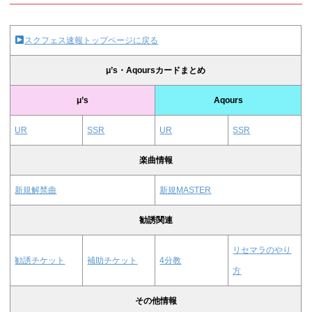
スクフェス速報トップページに戻る
μ’s・Aqoursカードまとめ
μ’s
Aqours
UR
SSR
UR
SSR
楽曲情報
新規解禁曲
新規MASTER
勧誘関連
リセマラのやり
勧誘チケット
補助チケット
4分教
方
その他情報