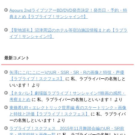
Aqours 2ndライブツアーBD/DVD発売決定！発売日・予約・特
典まとめ【ラブライブ！サンシャイン!!】
【聖地巡礼】沼津周辺のホテル等宿泊施設情報まとめ【ラブラ
イブ！サンシャイン!!】
最新コメント
矢澤にこ(にこにー)のUR・SSR・SR・Rの画像と特技・声優
【ラブライブ！スクフェス】
に
私、ラブライバーの名無しと
いいます！
より
【ネタバレ】劇場版ラブライブ！サンシャイン!!映画の感想・
考察まとめ
に
私、ラブライバーの名無しといいます！
より
東條希UR＜エレクトリック世界編 夜のスケートリンク＞画像
と特技と評価【ラブライブ！スクフェス】
に
私、ラブライバ
ーの名無しといいます！
より
ラブライブ！スクフェス 2015年11月舞踏会編のUR・SR前
半・後半特技と画像一覧
に
私、ラブライバーの名無しといい