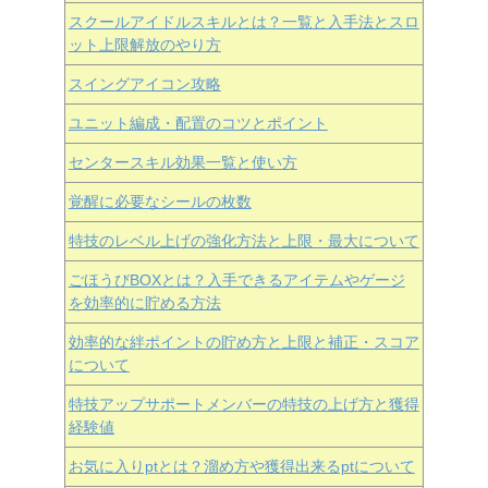
スクールアイドルスキルとは？一覧と入手法とスロ
ット上限解放のやり方
スイングアイコン攻略
ユニット編成・配置のコツとポイント
センタースキル効果一覧と使い方
覚醒に必要なシールの枚数
特技のレベル上げの強化方法と上限・最大について
ごほうびBOXとは？入手できるアイテムやゲージ
を効率的に貯める方法
効率的な絆ポイントの貯め方と上限と補正・スコア
について
特技アップサポートメンバーの特技の上げ方と獲得
経験値
お気に入りptとは？溜め方や獲得出来るptについて