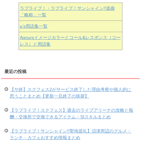
ラブライブ！・ラブライブ！サンシャイン!!楽曲
「略称」一覧
μ’s用語集一覧
Aqoursイメージカラーとコール&レスポンス（コー
レス）と用語集
最近の投稿
【サ終】スクフェス2がサービス終了した理由考察や個人的に
思うことまとめ【更新一旦終了の挨拶】
【ラブライブ！スクフェス】過去のライブアリーナの攻略と報
酬・交換所で交換できるアイテム・SIスキルまとめ
【ラブライブ！サンシャイン!!聖地巡礼】沼津周辺のグルメ・
ランチ・カフェおすすめ情報まとめ