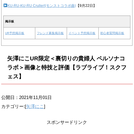
KU-RU-KU-RU Cruller!(モンストコラボ曲)
【9月22日】
掲示板
UR予想掲示板
フレンド募集掲示板
イベント予想掲示板
初心者質問掲示板
矢澤にこUR限定＜裏切りの貴婦人 ペルソナコ
ラボ＞画像と特技と評価【ラブライブ！スクフ
ェス】
公開日：
2021年11月01日
カテゴリー:[
矢澤にこ
]
スポンサードリンク