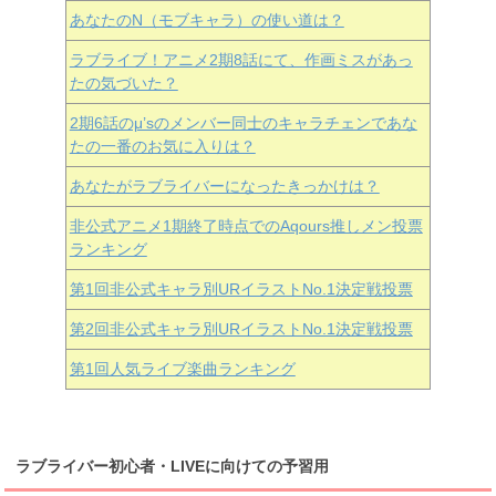
あなたのN（モブキャラ）の使い道は？
ラブライブ！アニメ2期8話にて、作画ミスがあっ
たの気づいた？
2期6話のμ’sのメンバー同士のキャラチェンであな
たの一番のお気に入りは？
あなたがラブライバーになったきっかけは？
非公式アニメ1期終了時点でのAqours推しメン投票
ランキング
第1回非公式キャラ別URイラストNo.1決定戦投票
第2回非公式キャラ別URイラストNo.1決定戦投票
第1回人気ライブ楽曲ランキング
ラブライバー初心者・LIVEに向けての予習用