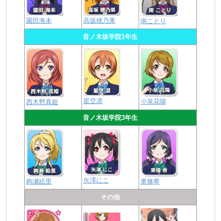
園田海未
高坂穂乃果
南ことり
音ノ木坂学院1年生
星空凛
小泉花陽
西木野真姫
音ノ木坂学院3年生
矢澤にこ
絢瀬絵里
東條希
その他