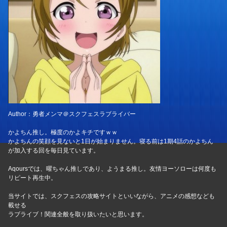
Author：勇者メンマ＠スクフェスラブライバー
かよちん推し。極度のかよキチですｗｗ
かよちんの笑顔を見ないと1日が始まりません。寝る前は1期4話のかよちん
が加入する回を毎日見ています。
Aqoursでは、曜ちゃん推しであり、ようまる推し。友情ヨーソローは何度も
リピート再生中。
当サイトでは、スクフェスの攻略サイトといいながら、アニメの感想なども
載せる
ラブライブ！関連全般を取り扱いたいと思います。