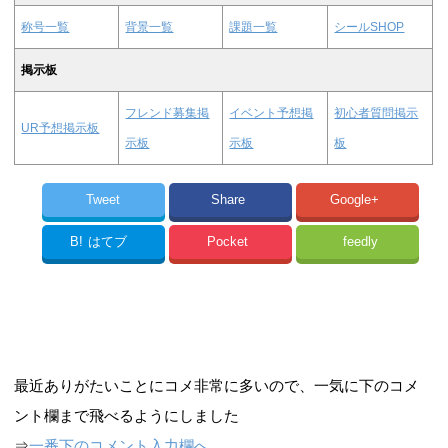
称号一覧
背景一覧
課題一覧
シールSHOP
掲示板
フレンド募集掲
イベント予想掲
初心者質問掲示
UR予想掲示板
示板
示板
板
Tweet
Share
Google+
B!
はてブ
Pocket
feedly
最近ありがたいことにコメ非常に多いので、一気に下のコメ
ント欄まで飛べるようにしました
⇒
一番下のコメント入力欄へ