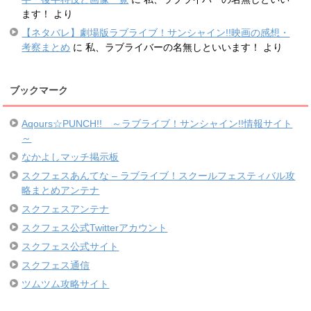
ます！
より
【ネタバレ】劇場版ラブライブ！サンシャイン!!映画の感想・
考察まとめ
に
私、ラブライバーの名無しといいます！
より
ブックマーク
Aqours☆PUNCH!! ～ラブライブ！サンシャイン!!情報サイト
～
なかよしマッチ掲示板
スクフェスあんてな – ラブライブ！スクールフェスティバル攻
略まとめアンテナ
スクフェスアンテナ
スクフェス公式Twitterアカウント
スクフェス公式サイト
スクフェス通信
ツムツム攻略サイト