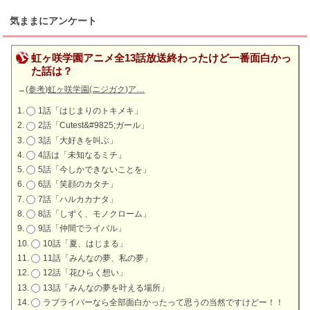
気ままにアンケート
虹ヶ咲学園アニメ全13話放送終わったけど一番面白かっ
た話は？
→
(参考)虹ヶ咲学園(ニジガク)ア…
1話「はじまりのトキメキ」
2話「Cutest&#9825;ガール」
3話「大好きを叫ぶ」
4話は「未知なるミチ」
5話「今しかできないことを」
6話「笑顔のカタチ」
7話「ハルカカナタ」
8話「しずく、モノクローム」
9話「仲間でライバル」
10話「夏、はじまる」
11話「みんなの夢、私の夢」
12話「花ひらく想い」
13話「みんなの夢を叶える場所」
ラブライバーなら全部面白かったって思うの当然ですけどー！！