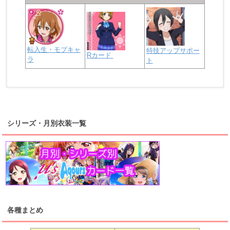
転入生・モブキャ
特技アップサポー
Rカード
ラ
ト
浦の星女学院2年生
虹ヶ咲学園2年生
シリーズ・月別衣装一覧
高海千歌
渡辺曜
桜内梨子
上原歩夢
宮下愛
優木せつ菜
浦の星女学院1年生
虹ヶ咲学園1年生
各種まとめ