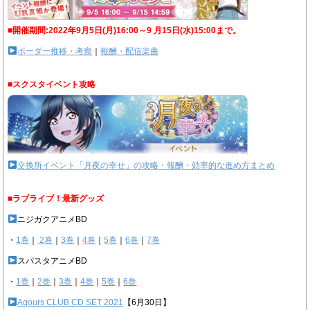
■開催期間:2022年9月5日(月)16:00～9 月15日(水)15:00まで。
ボーダー推移・考察
｜
報酬・配信楽曲
■スクスタイベント攻略
交換所イベント「月夜の幸せ」の攻略・報酬・効率的な進め方まとめ
■ラブライブ！最新グッズ
ニジガクアニメBD
・
1巻
｜
2巻
｜
3巻
｜
4巻
｜
5巻
｜
6巻
｜
7巻
スパスタアニメBD
・
1巻
｜
2巻
｜
3巻
｜
4巻
｜
5巻
｜
6巻
Aqours CLUB CD SET 2021
【6月30日】