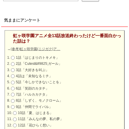
気ままにアンケート
虹ヶ咲学園アニメ全13話放送終わったけど一番面白かっ
た話は？
→
(参考)虹ヶ咲学園(ニジガク)ア…
1話「はじまりのトキメキ」
2話「Cutest&#9825;ガール」
3話「大好きを叫ぶ」
4話は「未知なるミチ」
5話「今しかできないことを」
6話「笑顔のカタチ」
7話「ハルカカナタ」
8話「しずく、モノクローム」
9話「仲間でライバル」
10話「夏、はじまる」
11話「みんなの夢、私の夢」
12話「花ひらく想い」