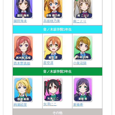
園田海未
高坂穂乃果
南ことり
音ノ木坂学院1年生
星空凛
小泉花陽
西木野真姫
音ノ木坂学院3年生
矢澤にこ
絢瀬絵里
東條希
その他