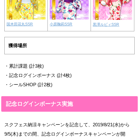
国木田花丸SSR
小原鞠莉SSR
黒澤ルビィSSR
獲得場所
・累計課題 (計3枚)
・記念ログインボーナス (計4枚)
・シールSHOP (計2枚)
記念ログインボーナス実施
スクフェス納涼キャンペーンを記念して、2019/8/21(水)から
9/5(木)までの間、記念ログインボーナスキャンペーンが開