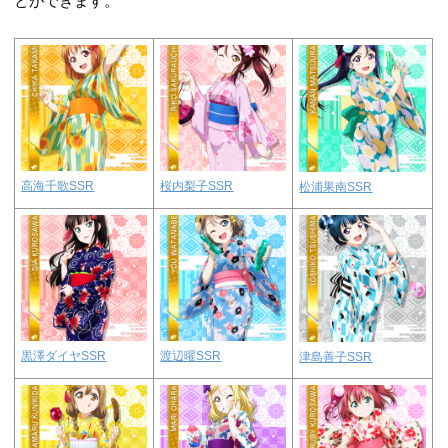
とができます。
高海千歌SSR
桜内梨子SSR
松浦果南SSR
黒澤ダイヤSSR
渡辺曜SSR
津島善子SSR