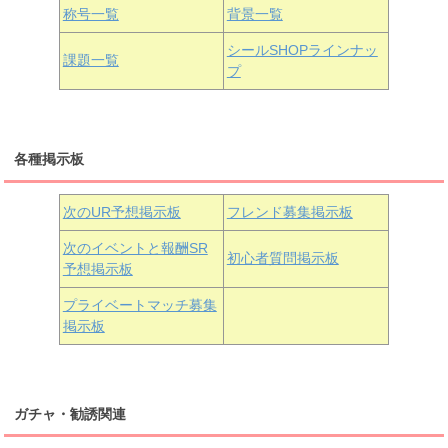
国木田花丸
津島善子
黒澤ルビィ
桜坂しずく
中須かすみ
称号一覧
背景一覧
天王寺璃奈
浦の星女学院3年生
シールSHOPラインナッ
課題一覧
プ
三船栞子
各種掲示板
小原鞠莉
黒澤ダイヤ
松浦果南
虹ヶ咲学園3年生
次のUR予想掲示板
フレンド募集掲示板
次のイベントと報酬SR
初心者質問掲示板
予想掲示板
近江彼方
朝香果林
エマ・ヴェルデ
プライベートマッチ募集
掲示板
ガチャ・勧誘関連