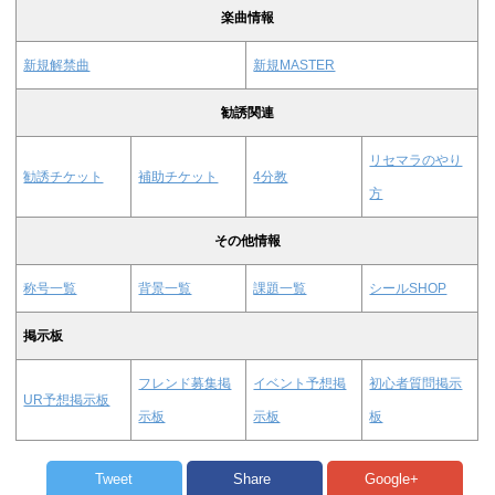
楽曲情報
新規解禁曲
新規MASTER
勧誘関連
リセマラのやり
勧誘チケット
補助チケット
4分教
方
その他情報
称号一覧
背景一覧
課題一覧
シールSHOP
掲示板
フレンド募集掲
イベント予想掲
初心者質問掲示
UR予想掲示板
示板
示板
板
Tweet
Share
Google+