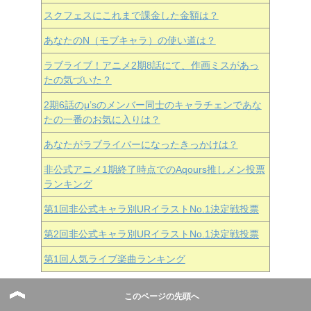
スクフェスにこれまで課金した金額は？
あなたのN（モブキャラ）の使い道は？
ラブライブ！アニメ2期8話にて、作画ミスがあっ
たの気づいた？
2期6話のμ’sのメンバー同士のキャラチェンであな
たの一番のお気に入りは？
あなたがラブライバーになったきっかけは？
非公式アニメ1期終了時点でのAqours推しメン投票
ランキング
第1回非公式キャラ別URイラストNo.1決定戦投票
第2回非公式キャラ別URイラストNo.1決定戦投票
第1回人気ライブ楽曲ランキング
このページの先頭へ