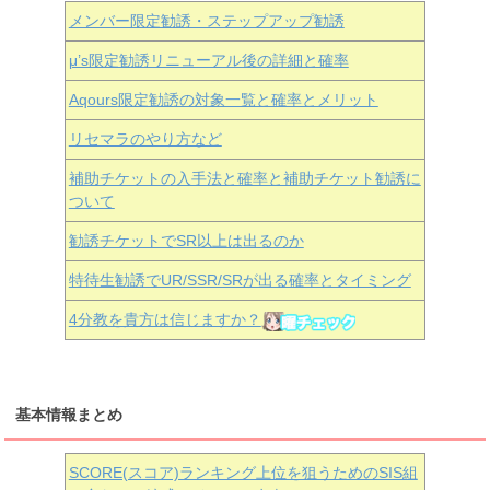
メンバー限定勧誘・ステップアップ勧誘
μ’s限定勧誘リニューアル後の詳細と確率
Aqours
限定勧誘の対象一覧と確率とメリット
リセマラのやり方など
補助チケットの入手法と確率と補助チケット勧誘に
ついて
勧誘チケットでSR以上は出るのか
特待生勧誘でUR/SSR/SRが出る確率とタイミング
4分教を貴方は信じますか？
基本情報まとめ
SCORE(スコア)ランキング上位を狙うためのSIS組