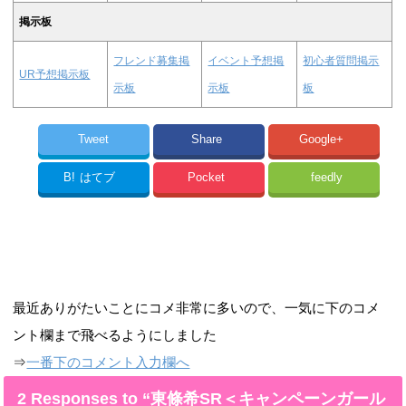
掲示板
フレンド募集掲
イベント予想掲
初心者質問掲示
UR予想掲示板
示板
示板
板
Tweet
Share
Google+
B!
はてブ
Pocket
feedly
最近ありがたいことにコメ非常に多いので、一気に下のコメ
ント欄まで飛べるようにしました
⇒
一番下のコメント入力欄へ
2 Responses to “東條希SR＜キャンペーンガール