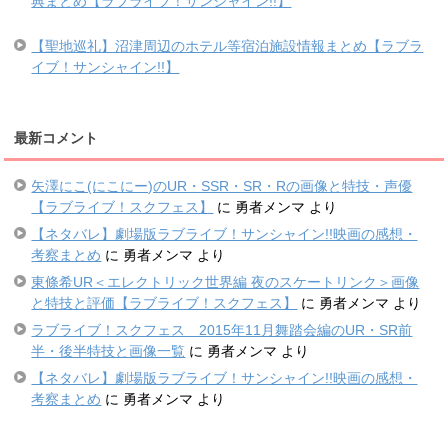
典まとめ【ラブライブ！サンシャイン!!】
【聖地巡礼】沼津周辺のホテル等宿泊施設情報まとめ【ラブラ
イブ！サンシャイン!!】
最新コメント
矢澤にこ(にこにー)のUR・SSR・SR・Rの画像と特技・声優
【ラブライブ！スクフェス】
に
勇者メンマ
より
【ネタバレ】劇場版ラブライブ！サンシャイン!!映画の感想・
考察まとめ
に
勇者メンマ
より
東條希UR＜エレクトリック世界編 夜のスケートリンク＞画像
と特技と評価【ラブライブ！スクフェス】
に
勇者メンマ
より
ラブライブ！スクフェス 2015年11月舞踏会編のUR・SR前
半・後半特技と画像一覧
に
勇者メンマ
より
【ネタバレ】劇場版ラブライブ！サンシャイン!!映画の感想・
考察まとめ
に
勇者メンマ
より