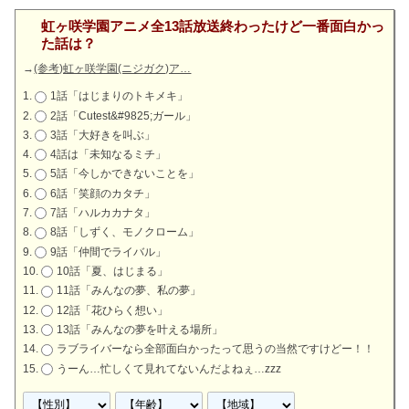
虹ヶ咲学園アニメ全13話放送終わったけど一番面白かっ
た話は？
→
(参考)虹ヶ咲学園(ニジガク)ア…
1話「はじまりのトキメキ」
2話「Cutest&#9825;ガール」
3話「大好きを叫ぶ」
4話は「未知なるミチ」
5話「今しかできないことを」
6話「笑顔のカタチ」
7話「ハルカカナタ」
8話「しずく、モノクローム」
9話「仲間でライバル」
10話「夏、はじまる」
11話「みんなの夢、私の夢」
12話「花ひらく想い」
13話「みんなの夢を叶える場所」
ラブライバーなら全部面白かったって思うの当然ですけどー！！
うーん…忙しくて見れてないんだよねぇ…zzz