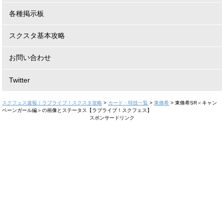
各種掲示板
スクスタ基本攻略
お問い合わせ
Twitter
スクフェス速報｜ラブライブ！スクスタ攻略
>
カード・特技一覧
>
東條希
>
東條希SR＜キャン
ペーンガール編＞の画像とステータス【ラブライブ！スクフェス】
スポンサードリンク