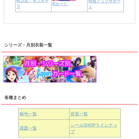
転入生・モブキャ
特技アップサポー
Rカード
ラ
ト
浦の星女学院2年生
虹ヶ咲学園2年生
シリーズ・月別衣装一覧
高海千歌
渡辺曜
桜内梨子
上原歩夢
宮下愛
優木せつ菜
浦の星女学院1年生
虹ヶ咲学園1年生
各種まとめ
国木田花丸
津島善子
黒澤ルビィ
桜坂しずく
中須かすみ
称号一覧
背景一覧
天王寺璃奈
浦の星女学院3年生
シールSHOPラインナッ
課題一覧
プ