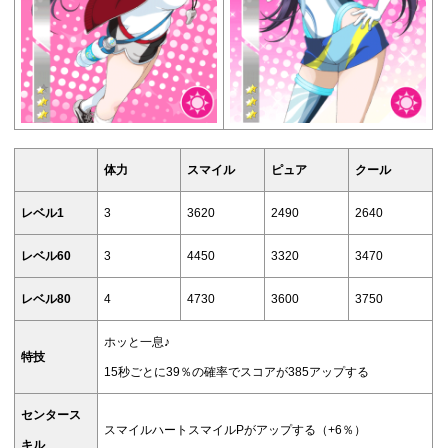
体力
スマイル
ピュア
クール
レベル1
3
3620
2490
2640
レベル60
3
4450
3320
3470
レベル80
4
4730
3600
3750
ホッと一息♪
特技
15秒ごとに39％の確率でスコアが385アップする
センタース
スマイルハートスマイルPがアップする（+6％）
キル