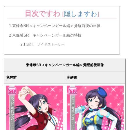
目次ですわ
[
隠しますわ
]
1
東條希SR＜キャンペーンガール編＞覚醒前後の画像
2
東條希SR キャンペーンガール編の特技
2.1
追記 サイドストーリー
東條希SR＜キャンペーンガール編＞覚醒前後画像
覚醒前
覚醒後