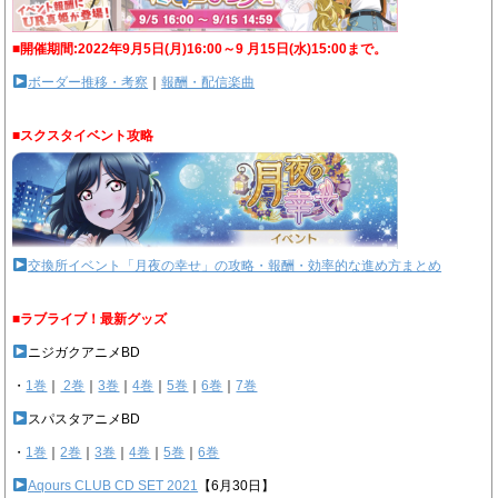
■開催期間:2022年9月5日(月)16:00～9 月15日(水)15:00まで。
ボーダー推移・考察
｜
報酬・配信楽曲
■スクスタイベント攻略
交換所イベント「月夜の幸せ」の攻略・報酬・効率的な進め方まとめ
■ラブライブ！最新グッズ
ニジガクアニメBD
・
1巻
｜
2巻
｜
3巻
｜
4巻
｜
5巻
｜
6巻
｜
7巻
スパスタアニメBD
・
1巻
｜
2巻
｜
3巻
｜
4巻
｜
5巻
｜
6巻
Aqours CLUB CD SET 2021
【6月30日】