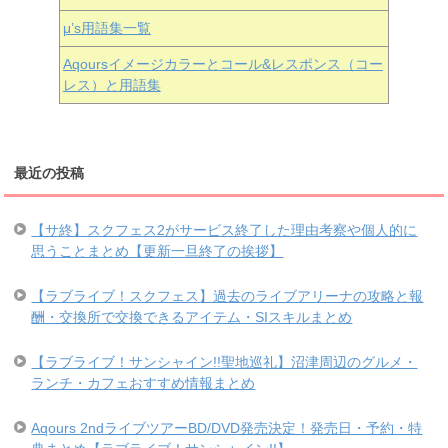
μ’s用語集一覧
Aqoursイメージカラーとコール&レスポンス（コー
レス）と用語集
最近の投稿
【サ終】スクフェス2がサービス終了した理由考察や個人的に
思うことまとめ【更新一旦終了の挨拶】
【ラブライブ！スクフェス】過去のライブアリーナの攻略と報
酬・交換所で交換できるアイテム・SIスキルまとめ
【ラブライブ！サンシャイン!!聖地巡礼】沼津周辺のグルメ・
ランチ・カフェおすすめ情報まとめ
Aqours 2ndライブツアーBD/DVD発売決定！発売日・予約・特