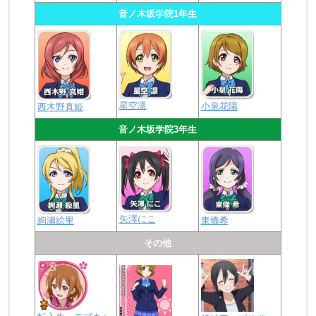
音ノ木坂学院1年生
星空凛
小泉花陽
西木野真姫
音ノ木坂学院3年生
矢澤にこ
絢瀬絵里
東條希
その他