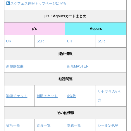
スクフェス速報トップページに戻る
μ’s・Aqoursカードまとめ
μ’s
Aqours
UR
SSR
UR
SSR
楽曲情報
新規解禁曲
新規MASTER
勧誘関連
リセマラのやり
勧誘チケット
補助チケット
4分教
方
その他情報
称号一覧
背景一覧
課題一覧
シールSHOP