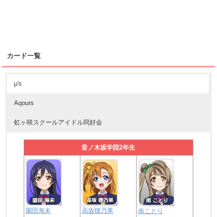
カード一覧
μ's
Aqours
虹ヶ咲スクールアイドル同好会
音ノ木坂学院2年生
園田海未
高坂穂乃果
南ことり