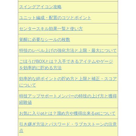
スイングアイコン攻略
ユニット編成・配置のコツとポイント
センタースキル効果一覧と使い方
覚醒に必要なシールの枚数
特技のレベル上げの強化方法と上限・最大について
ごほうびBOXとは？入手できるアイテムやゲージ
を効率的に貯める方法
効率的な絆ポイントの貯め方と上限と補正・スコア
について
特技アップサポートメンバーの特技の上げ方と獲得
経験値
お気に入りptとは？溜め方や獲得出来るptについて
引き継ぎ方法とパスワード・ラブカストーンの注意
点