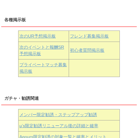
三船栞子
各種掲示板
小原鞠莉
黒澤ダイヤ
松浦果南
虹ヶ咲学園3年生
次のUR予想掲示板
フレンド募集掲示板
次のイベントと報酬SR
初心者質問掲示板
予想掲示板
近江彼方
朝香果林
エマ・ヴェルデ
プライベートマッチ募集
掲示板
ガチャ・勧誘関連
メンバー限定勧誘・ステップアップ勧誘
μ’s限定勧誘リニューアル後の詳細と確率
Aqours
限定勧誘の対象一覧と確率とメリット