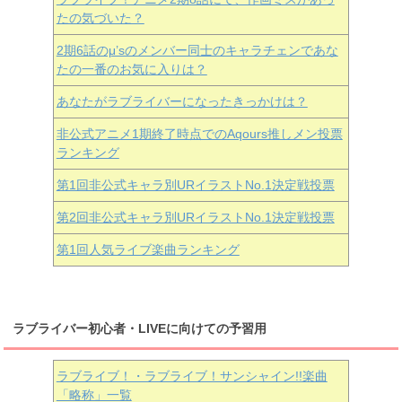
たの気づいた？
2期6話のμ’sのメンバー同士のキャラチェンであな
たの一番のお気に入りは？
あなたがラブライバーになったきっかけは？
非公式アニメ1期終了時点でのAqours推しメン投票
ランキング
第1回非公式キャラ別URイラストNo.1決定戦投票
第2回非公式キャラ別URイラストNo.1決定戦投票
第1回人気ライブ楽曲ランキング
ラブライバー初心者・LIVEに向けての予習用
ラブライブ！・ラブライブ！サンシャイン!!楽曲
「略称」一覧