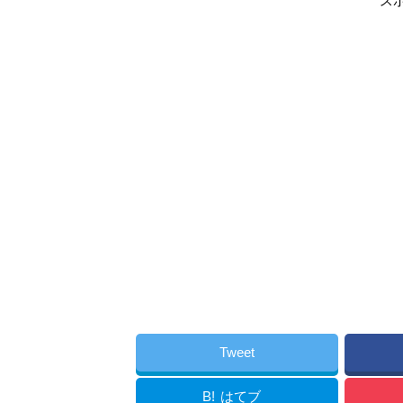
ス
Tweet
B!
はてブ