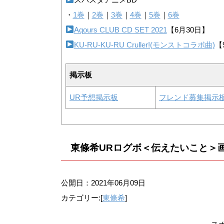
・
1巻
｜
2巻
｜
3巻
｜
4巻
｜
5巻
｜
6巻
Aqours CLUB CD SET 2021
【6月30日】
KU-RU-KU-RU Cruller!(モンストコラボ曲)
【
掲示板
UR予想掲示板
フレンド募集掲示
東條希URログボ＜伝えたいこと＞
公開日：
2021年06月09日
カテゴリー:[
東條希
]