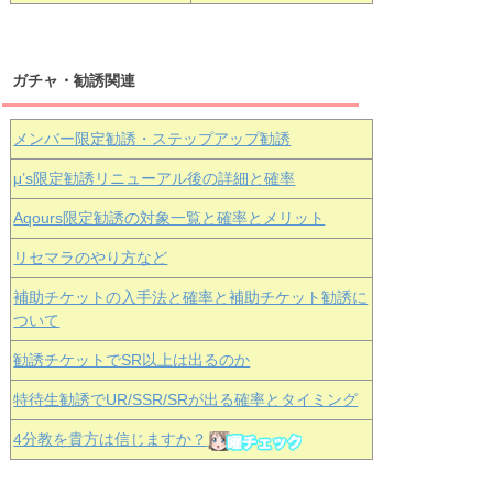
ガチャ・勧誘関連
メンバー限定勧誘・ステップアップ勧誘
μ’s限定勧誘リニューアル後の詳細と確率
Aqours
限定勧誘の対象一覧と確率とメリット
リセマラのやり方など
補助チケットの入手法と確率と補助チケット勧誘に
ついて
勧誘チケットでSR以上は出るのか
特待生勧誘でUR/SSR/SRが出る確率とタイミング
4分教を貴方は信じますか？