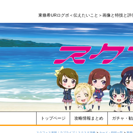
東條希URログボ＜伝えたいこと＞画像と特技と評
トップページ
攻略情報まとめ
ガチャ・勧
スクフェス速報｜ラブライブ！スクスタ攻略
>
カード・特技一覧
>
東條