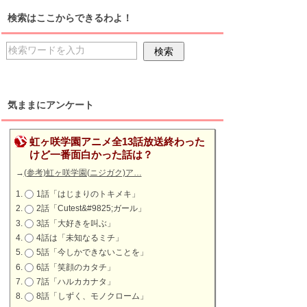
検索はここからできるわよ！
気ままにアンケート
虹ヶ咲学園アニメ全13話放送終わった
けど一番面白かった話は？
→
(参考)虹ヶ咲学園(ニジガク)ア…
1話「はじまりのトキメキ」
2話「Cutest&#9825;ガール」
3話「大好きを叫ぶ」
4話は「未知なるミチ」
5話「今しかできないことを」
6話「笑顔のカタチ」
7話「ハルカカナタ」
8話「しずく、モノクローム」