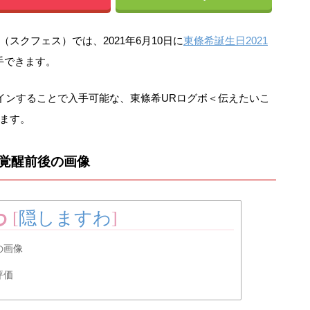
スクフェス）では、2021年6月10日に
東條希誕生日2021
手できます。
グインすることで入手可能な、東條希URログボ＜伝えたいこ
ます。
＞覚醒前後の画像
わ
[
隠しますわ
]
の画像
評価