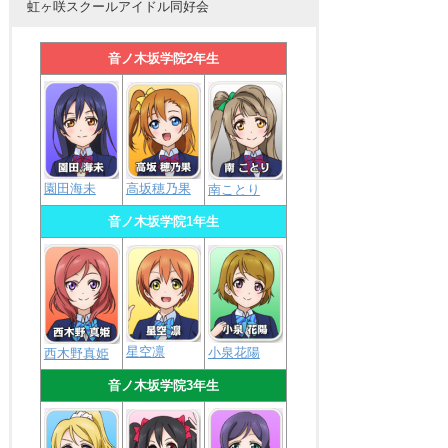
虹ヶ咲スクールアイドル同好会
音ノ木坂学院2年生
園田海未
高坂穂乃果
南ことり
音ノ木坂学院1年生
星空凛
小泉花陽
西木野真姫
音ノ木坂学院3年生