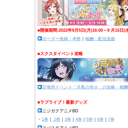
■開催期間:2022年9月5日(月)16:00～9 月15日(
ボーダー推移・考察
｜
報酬・配信楽曲
■スクスタイベント攻略
交換所イベント「月夜の幸せ」の攻略・報酬
■ラブライブ！最新グッズ
ニジガクアニメBD
・
1巻
｜
2巻
｜
3巻
｜
4巻
｜
5巻
｜
6巻
｜
7巻
スパスタアニメBD