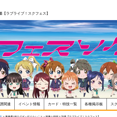
価【ラブライブ！スクフェス】
誘関連
イベント情報
カード・特技一覧
各種掲示板
ス
希
>
東條希URログボ＜伝えたいこと＞画像と特技と評価【ラブライブ！スクフェス】