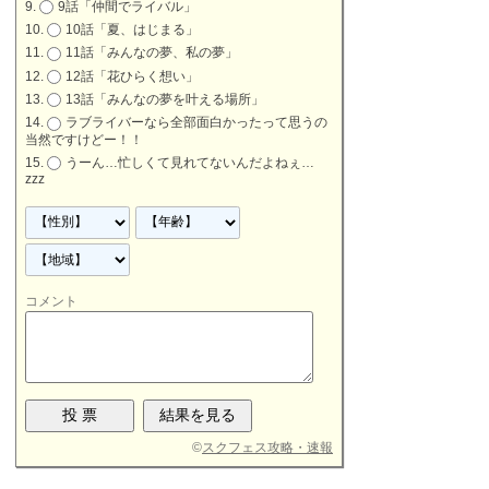
9話「仲間でライバル」
10話「夏、はじまる」
11話「みんなの夢、私の夢」
12話「花ひらく想い」
13話「みんなの夢を叶える場所」
ラブライバーなら全部面白かったって思うの
当然ですけどー！！
うーん…忙しくて見れてないんだよねぇ…
zzz
コメント
©
スクフェス攻略・速報