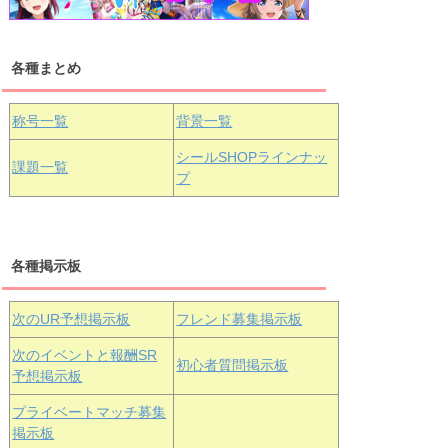
各種まとめ
国木田花丸
津島善子
黒澤ルビィ
桜坂しずく
中須かすみ
称号一覧
背景一覧
天王寺璃奈
浦の星女学院3年生
シールSHOPラインナッ
課題一覧
プ
三船栞子
各種掲示板
小原鞠莉
黒澤ダイヤ
松浦果南
虹ヶ咲学園3年生
次のUR予想掲示板
フレンド募集掲示板
次のイベントと報酬SR
初心者質問掲示板
予想掲示板
エマ・ヴェ
近江彼方
朝香果林
プライベートマッチ募集
ルデ
掲示板