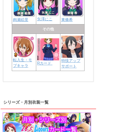
矢澤にこ
絢瀬絵里
東條希
その他
転入生・モ
特技アップ
Rカード
ブキャラ
サポート
浦の星女学院2年生
虹ヶ咲学園2年生
シリーズ・月別衣装一覧
高海千歌
渡辺曜
桜内梨子
上原歩夢
宮下愛
優木せつ菜
浦の星女学院1年生
虹ヶ咲学園1年生