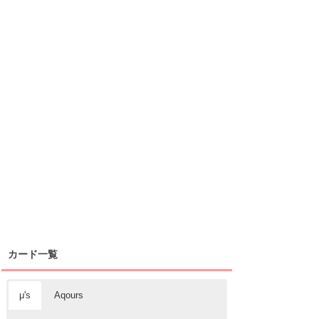
カード一覧
μ's
Aqours