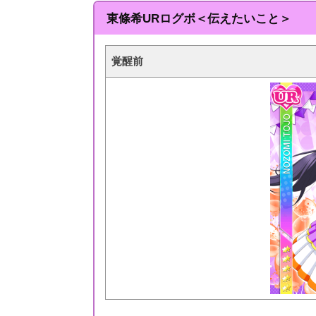
東條希URログボ＜伝えたいこと＞
覚醒前