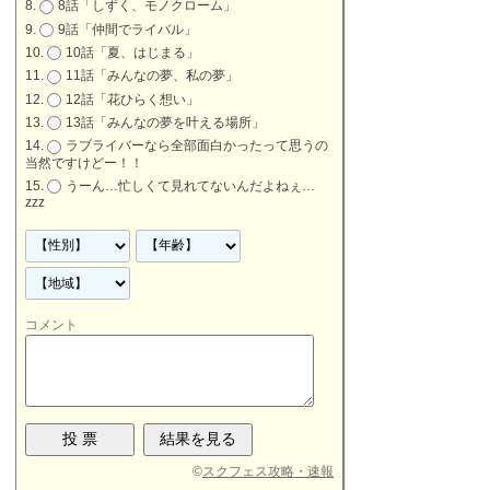
8話「しずく、モノクローム」
9話「仲間でライバル」
10話「夏、はじまる」
11話「みんなの夢、私の夢」
12話「花ひらく想い」
13話「みんなの夢を叶える場所」
ラブライバーなら全部面白かったって思うの
当然ですけどー！！
うーん…忙しくて見れてないんだよねぇ…
zzz
コメント
©
スクフェス攻略・速報