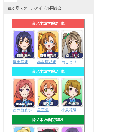
虹ヶ咲スクールアイドル同好会
音ノ木坂学院2年生
園田海未
高坂穂乃果
南ことり
音ノ木坂学院1年生
星空凛
小泉花陽
西木野真姫
音ノ木坂学院3年生