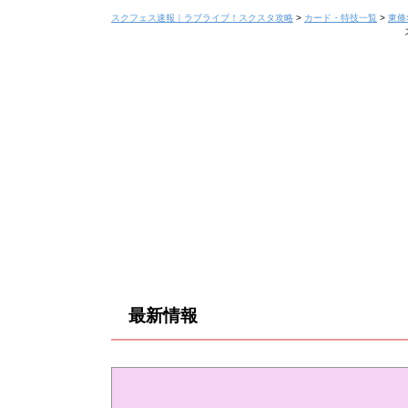
スクフェス速報｜ラブライブ！スクスタ攻略
>
カード・特技一覧
>
東條
最新情報