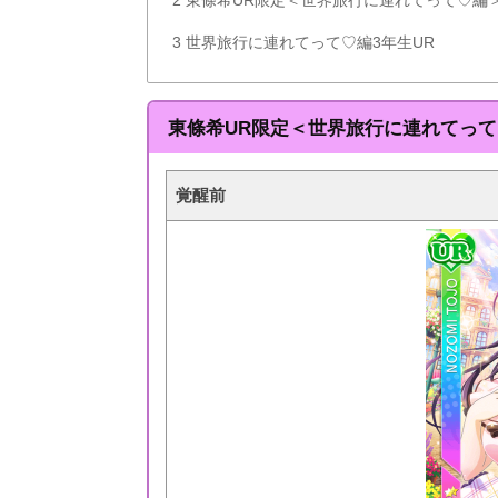
3
世界旅行に連れてって♡編3年生UR
東條希UR限定＜世界旅行に連れてって
覚醒前