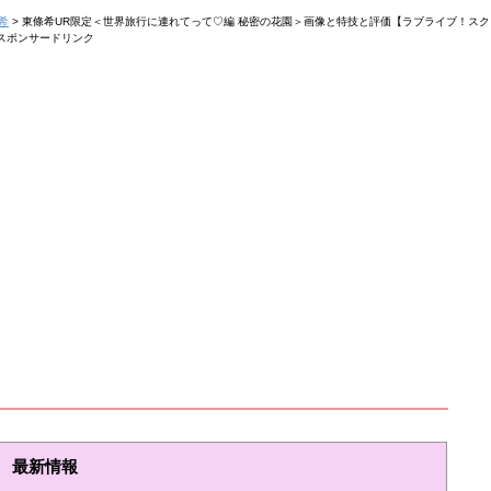
希
>
東條希UR限定＜世界旅行に連れてって♡編 秘密の花園＞画像と特技と評価【ラブライブ！ス
スポンサードリンク
最新情報