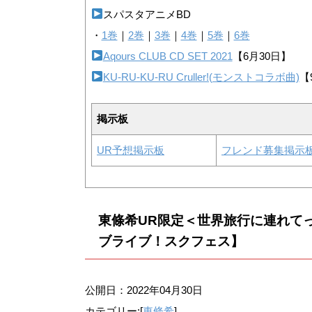
スパスタアニメBD
・
1巻
｜
2巻
｜
3巻
｜
4巻
｜
5巻
｜
6巻
Aqours CLUB CD SET 2021
【6月30日】
KU-RU-KU-RU Cruller!(モンストコラボ曲)
【
掲示板
UR予想掲示板
フレンド募集掲示
東條希UR限定＜世界旅行に連れて
ブライブ！スクフェス】
公開日：
2022年04月30日
カテゴリー:[
東條希
]