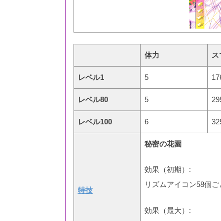
体力
ス
レベル1
5
17
レベル80
5
29
レベル100
6
32
秘密の花園
効果（初期）:
リズムアイコン58個ご
特技
効果（最大）: