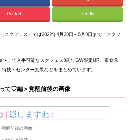
Pocket
feedly
スクフェス）では2022年4月29日～5月9日まで「スクフ
’s〜」で入手可能なスクフェス9周年GW限定UR、東條希
・特技・センター効果などをまとめています。
てって♡編＞覚醒前後の画像
わ
[
隠しますわ
]
＞覚醒前後の画像
＞の特技と評価