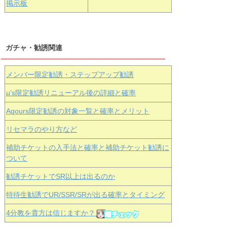
掲示板
ガチャ・勧誘関連
メンバー限定勧誘・ステップアップ勧誘
μ’s限定勧誘リニューアル後の詳細と確率
Aqours
限定勧誘の対象一覧と確率とメリット
リセマラのやり方など
補助チケットの入手法と確率と補助チケット勧誘に
ついて
勧誘チケットでSR以上は出るのか
特待生勧誘でUR/SSR/SRが出る確率とタイミング
4分教を貴方は信じますか？