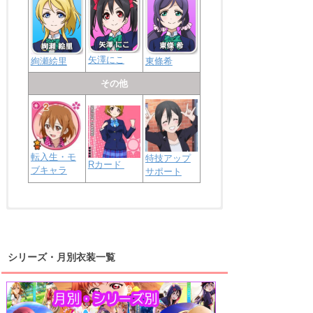
矢澤にこ
絢瀬絵里
東條希
その他
転入生・モ
特技アップ
Rカード
ブキャラ
サポート
浦の星女学院2年生
虹ヶ咲学園2年生
シリーズ・月別衣装一覧
高海千歌
渡辺曜
桜内梨子
上原歩夢
宮下愛
優木せつ菜