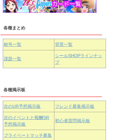
浦の星女学院1年生
虹ヶ咲学園1年生
各種まとめ
国木田花丸
津島善子
黒澤ルビィ
桜坂しずく
中須かすみ
称号一覧
背景一覧
天王寺璃奈
浦の星女学院3年生
シールSHOPラインナッ
課題一覧
プ
三船栞子
各種掲示板
小原鞠莉
黒澤ダイヤ
松浦果南
虹ヶ咲学園3年生
次のUR予想掲示板
フレンド募集掲示板
次のイベントと報酬SR
初心者質問掲示板
予想掲示板
エマ・ヴェ
近江彼方
朝香果林
プライベートマッチ募集
ルデ