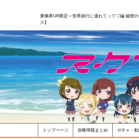
東條希UR限定＜世界旅行に連れてって♡編 秘密
ス】
トップページ
攻略情報まとめ
ガチャ・勧