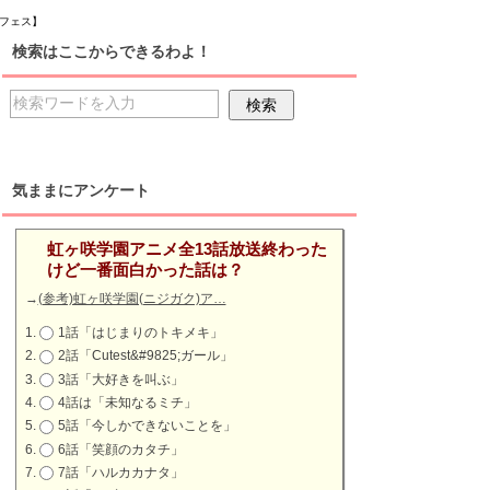
クフェス】
検索はここからできるわよ！
気ままにアンケート
虹ヶ咲学園アニメ全13話放送終わった
けど一番面白かった話は？
→
(参考)虹ヶ咲学園(ニジガク)ア…
1話「はじまりのトキメキ」
2話「Cutest&#9825;ガール」
3話「大好きを叫ぶ」
4話は「未知なるミチ」
5話「今しかできないことを」
6話「笑顔のカタチ」
7話「ハルカカナタ」