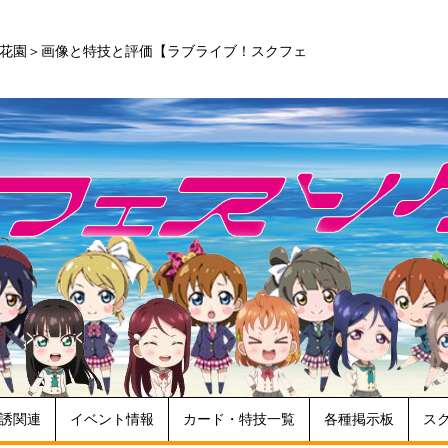
の花園＞画像と特技と評価【ラブライブ！スクフェ
誘関連
イベント情報
カード・特技一覧
各種掲示板
ス