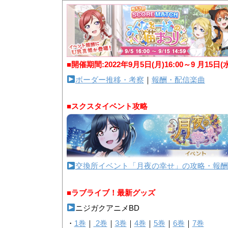
■開催期間:2022年9月5日(月)16:00～9 月15日(
ボーダー推移・考察
｜
報酬・配信楽曲
■スクスタイベント攻略
交換所イベント「月夜の幸せ」の攻略・報酬
■ラブライブ！最新グッズ
ニジガクアニメBD
・
1巻
｜
2巻
｜
3巻
｜
4巻
｜
5巻
｜
6巻
｜
7巻