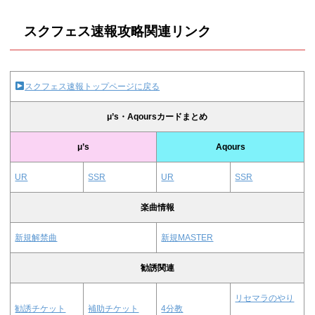
スクフェス速報攻略関連リンク
スクフェス速報トップページに戻る
μ’s・Aqoursカードまとめ
μ’s
Aqours
UR
SSR
UR
SSR
楽曲情報
新規解禁曲
新規MASTER
勧誘関連
リセマラのやり
勧誘チケット
補助チケット
4分教