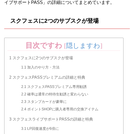
イブサポートPASS」の詳細についてまとめています。
スクフェスに2つのサブスクが登場
目次ですわ
[
隠しますわ
]
1
スクフェスに2つのサブスクが登場
1.1
加入のやり方・方法
2
スクフェスPASSプレミアムの詳細と特典
2.1
スクフェスPASSプレミアム専用勧誘
2.2
確率は通常の特待生勧誘と変わらない
2.3
スタンプカードが豪華に
2.4
ポイントSHOPに購入者専用の交換アイテム
3
スクフェスライブサポートPASSの詳細と特典
3.1
LP回復速度が6倍に