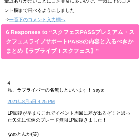
最近ありがたいことにコメ非常に多いので、一気に下のコメ
ント欄まで飛べるようにしました
⇒
一番下のコメント入力欄へ
6 Responses to “スクフェスPASSプレミアム・ス
クフェスライブサポートPASSの内容と入るべきか
まとめ【ラブライブ！スクフェス】”
4
私、ラブライバーの名無しといいます！
says:
2021年8月5日 4:25 PM
LP回復が早まりこれでイベント周回に差が出るぞ！と思っ
た矢先に恒例のブレード無限LP回復きました！
なめとんか(笑)