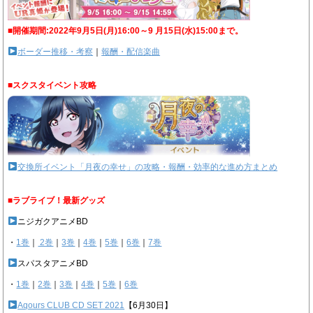
■開催期間:2022年9月5日(月)16:00～9 月15日(水)15:00まで。
ボーダー推移・考察
｜
報酬・配信楽曲
■スクスタイベント攻略
交換所イベント「月夜の幸せ」の攻略・報酬・効率的な進め方まとめ
■ラブライブ！最新グッズ
ニジガクアニメBD
・
1巻
｜
2巻
｜
3巻
｜
4巻
｜
5巻
｜
6巻
｜
7巻
スパスタアニメBD
・
1巻
｜
2巻
｜
3巻
｜
4巻
｜
5巻
｜
6巻
Aqours CLUB CD SET 2021
【6月30日】