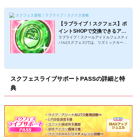
スクフェス速報｜ラブライブ！スクスタ攻略
【ラブライブ！スクフェス】ポ
イントSHOPで交換できるアイ
ラブライブ！スクールアイドルフェスティ
テムまとめ【リズミックカーニ
バル(スクフェス)では、リズミックカーニ
バル】
バルが週末に常設化されました。これに伴
い、新たにリズミックカーニバルをシャン
シャンすると、ポイントがもらえ、ポイン
トSHOPにて豪華アイテムと交換できま
す。ここでは、リズミックカーニバルにて
新たに登場した要素「ポイントSHOP」に
スクフェスライブサポートPASSの詳細と特
ついてまとめています。リズミックカーニ
バルのポイントについてポイントSHOPで
典
様々なアイテムと交換可能。ポイントはリ
ズミックカーニバルのライブをクリアする
とことで獲得できます。1回あたりの獲得
ポイントリズ...