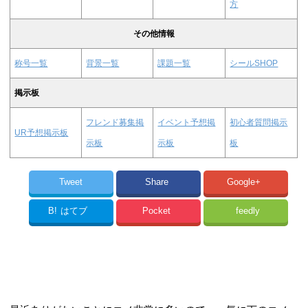
方
その他情報
称号一覧
背景一覧
課題一覧
シールSHOP
掲示板
フレンド募集掲
イベント予想掲
初心者質問掲示
UR予想掲示板
示板
示板
板
Tweet
Share
Google+
B!
はてブ
Pocket
feedly