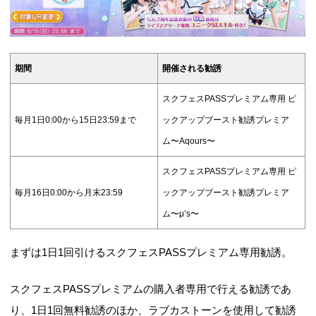
期間
開催される勧誘
スクフェスPASSプレミアム専用 ピ
毎月1日0:00から15日23:59まで
ックアップブースト勧誘プレミア
ム〜Aqours〜
スクフェスPASSプレミアム専用 ピ
毎月16日0:00から月末23:59
ックアップブースト勧誘プレミア
ム〜μ’s〜
まずは1日1回引けるスクフェスPASSプレミアム専用勧誘。
スクフェスPASSプレミアムの購入者専用で行える勧誘であ
り、1日1回無料勧誘のほか、ラブカストーンを使用して勧誘