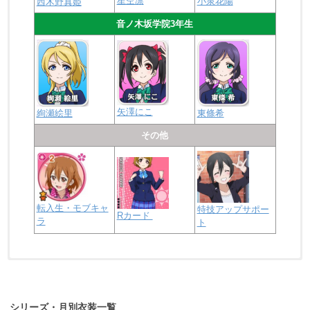
星空凛
小泉花陽
西木野真姫
音ノ木坂学院3年生
矢澤にこ
絢瀬絵里
東條希
その他
転入生・モブキャ
特技アップサポー
Rカード
ラ
ト
浦の星女学院2年生
虹ヶ咲学園2年生
シリーズ・月別衣装一覧