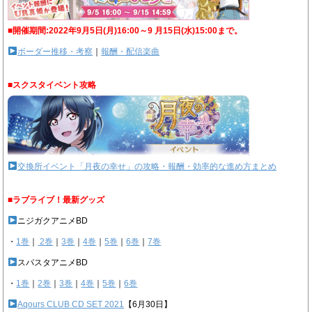
■開催期間:2022年9月5日(月)16:00～9 月15日(水)15:00まで。
ボーダー推移・考察
｜
報酬・配信楽曲
■スクスタイベント攻略
交換所イベント「月夜の幸せ」の攻略・報酬・効率的な進め方まとめ
■ラブライブ！最新グッズ
ニジガクアニメBD
・
1巻
｜
2巻
｜
3巻
｜
4巻
｜
5巻
｜
6巻
｜
7巻
スパスタアニメBD
・
1巻
｜
2巻
｜
3巻
｜
4巻
｜
5巻
｜
6巻
Aqours CLUB CD SET 2021
【6月30日】