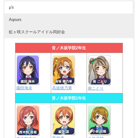
μ's
Aqours
虹ヶ咲スクールアイドル同好会
音ノ木坂学院2年生
園田海未
高坂穂乃果
南ことり
音ノ木坂学院1年生