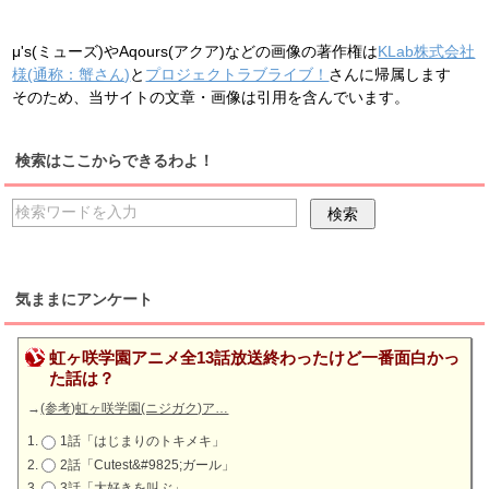
μ's(ミューズ)やAqours(アクア)などの画像の著作権は
KLab株式会社
様(通称：蟹さん)
と
プロジェクトラブライブ！
さんに帰属します
そのため、当サイトの文章・画像は引用を含んでいます。
検索はここからできるわよ！
気ままにアンケート
虹ヶ咲学園アニメ全13話放送終わったけど一番面白かっ
た話は？
→
(参考)虹ヶ咲学園(ニジガク)ア…
1話「はじまりのトキメキ」
2話「Cutest&#9825;ガール」
3話「大好きを叫ぶ」