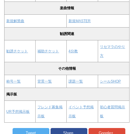
楽曲情報
新規解禁曲
新規MASTER
勧誘関連
リセマラのやり
勧誘チケット
補助チケット
4分教
方
その他情報
称号一覧
背景一覧
課題一覧
シールSHOP
掲示板
フレンド募集掲
イベント予想掲
初心者質問掲示
UR予想掲示板
示板
示板
板
Tweet
Share
Google+