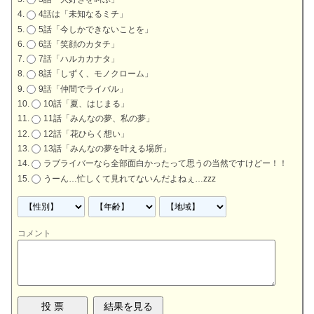
4話は「未知なるミチ」
5話「今しかできないことを」
6話「笑顔のカタチ」
7話「ハルカカナタ」
8話「しずく、モノクローム」
9話「仲間でライバル」
10話「夏、はじまる」
11話「みんなの夢、私の夢」
12話「花ひらく想い」
13話「みんなの夢を叶える場所」
ラブライバーなら全部面白かったって思うの当然ですけどー！！
うーん…忙しくて見れてないんだよねぇ…zzz
コメント