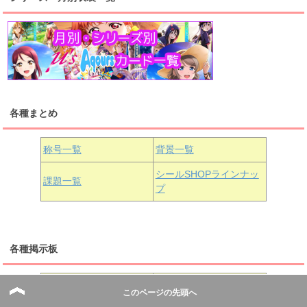
高海千歌
渡辺曜
桜内梨子
上原歩夢
宮下愛
優木せつ菜
浦の星女学院1年生
虹ヶ咲学園1年生
各種まとめ
国木田花丸
津島善子
黒澤ルビィ
桜坂しずく
中須かすみ
称号一覧
背景一覧
天王寺璃奈
浦の星女学院3年生
シールSHOPラインナッ
課題一覧
プ
三船栞子
各種掲示板
小原鞠莉
黒澤ダイヤ
松浦果南
虹ヶ咲学園3年生
次のUR予想掲示板
フレンド募集掲示板
このページの先頭へ