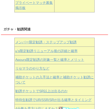
プライベートマッチ募集
掲示板
ガチャ・勧誘関連
メンバー限定勧誘・ステップアップ勧誘
μ’s限定勧誘リニューアル後の詳細と確率
Aqours
限定勧誘の対象一覧と確率とメリット
リセマラのやり方など
補助チケットの入手法と確率と補助チケット勧誘に
ついて
勧誘チケットでSR以上は出るのか
特待生勧誘でUR/SSR/SRが出る確率とタイミング
4分教を貴方は信じますか？