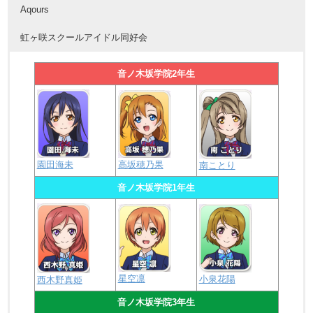
Aqours
虹ヶ咲スクールアイドル同好会
音ノ木坂学院2年生
園田海未
高坂穂乃果
南ことり
音ノ木坂学院1年生
星空凛
小泉花陽
西木野真姫
音ノ木坂学院3年生