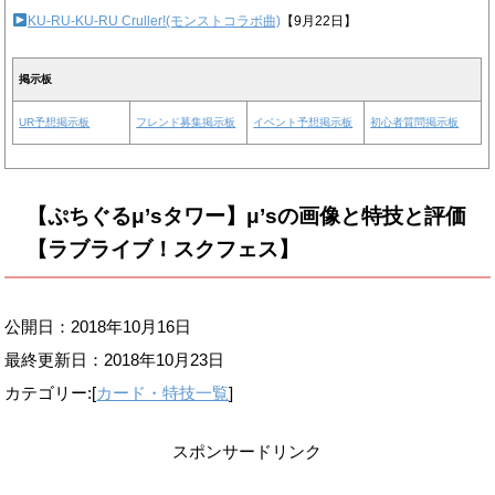
KU-RU-KU-RU Cruller!(モンストコラボ曲)
【9月22日】
掲示板
UR予想掲示板
フレンド募集掲示板
イベント予想掲示板
初心者質問掲示板
【ぷちぐるμ’sタワー】μ’sの画像と特技と評価
【ラブライブ！スクフェス】
公開日：2018年10月16日
最終更新日：
2018年10月23日
カテゴリー:[
カード・特技一覧
]
スポンサードリンク