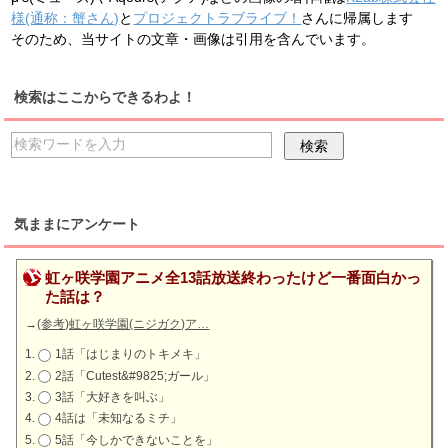
様(通称：蟹さん)
と
プロジェクトラブライブ！
さんに帰属します
そのため、当サイトの文章・画像は引用を含んでいます。
検索はここからできるわよ！
気ままにアンケート
虹ヶ咲学園アニメ全13話放送終わったけど一番面白かっ
た話は？
→
(参考)虹ヶ咲学園(ニジガク)ア…
1話「はじまりのトキメキ」
2話「Cutest&#9825;ガール」
3話「大好きを叫ぶ」
4話は「未知なるミチ」
5話「今しかできないことを」