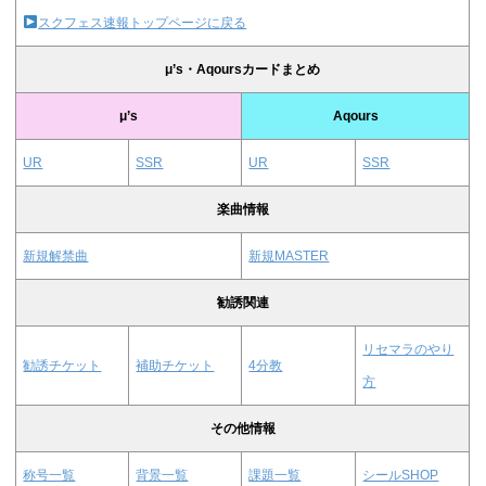
スクフェス速報トップページに戻る
μ’s・Aqoursカードまとめ
μ’s
Aqours
UR
SSR
UR
SSR
楽曲情報
新規解禁曲
新規MASTER
勧誘関連
リセマラのやり
勧誘チケット
補助チケット
4分教
方
その他情報
称号一覧
背景一覧
課題一覧
シールSHOP