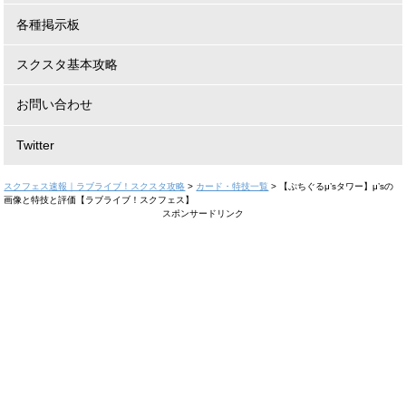
各種掲示板
スクスタ基本攻略
お問い合わせ
Twitter
スクフェス速報｜ラブライブ！スクスタ攻略
>
カード・特技一覧
>
【ぷちぐるμ’sタワー】μ’sの
画像と特技と評価【ラブライブ！スクフェス】
スポンサードリンク