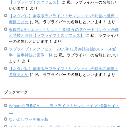
【ラブライブ！スクフェス】
に
私、ラブライバーの名無しと
いいます！
より
【ネタバレ】劇場版ラブライブ！サンシャイン!!映画の感想・
考察まとめ
に
私、ラブライバーの名無しといいます！
より
東條希UR＜エレクトリック世界編 夜のスケートリンク＞画像
と特技と評価【ラブライブ！スクフェス】
に
私、ラブライバ
ーの名無しといいます！
より
ラブライブ！スクフェス 2015年11月舞踏会編のUR・SR前
半・後半特技と画像一覧
に
私、ラブライバーの名無しといい
ます！
より
【ネタバレ】劇場版ラブライブ！サンシャイン!!映画の感想・
考察まとめ
に
私、ラブライバーの名無しといいます！
より
ブックマーク
Aqours☆PUNCH!! ～ラブライブ！サンシャイン!!情報サイト
～
なかよしマッチ掲示板
スクフェスあんてな – ラブライブ！スクールフェスティバル攻