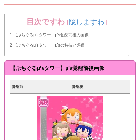
目次ですわ
[
隠しますわ
]
1
【ぷちぐるμ’sタワー】μ’s覚醒前後の画像
2
【ぷちぐるμ’sタワー】μ’sの特技と評価
【ぷちぐるμ'sタワー】μ's覚醒前後画像
覚醒前
覚醒後