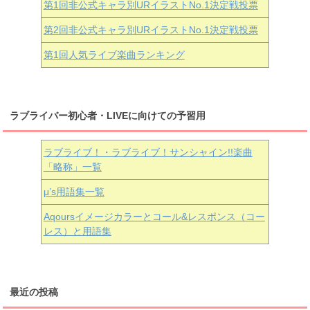
第1回非公式キャラ別URイラストNo.1決定戦投票
第2回非公式キャラ別URイラストNo.1決定戦投票
第1回人気ライブ楽曲ランキング
ラブライバー初心者・LIVEに向けての予習用
ラブライブ！・ラブライブ！サンシャイン!!楽曲
「略称」一覧
μ’s用語集一覧
Aqoursイメージカラーとコール&レスポンス（コー
レス）と用語集
最近の投稿