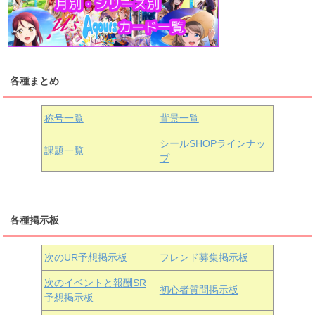
高海千歌
渡辺曜
桜内梨子
上原歩夢
宮下愛
優木せつ菜
浦の星女学院1年生
虹ヶ咲学園1年生
各種まとめ
国木田花丸
津島善子
黒澤ルビィ
桜坂しずく
中須かすみ
称号一覧
背景一覧
天王寺璃奈
浦の星女学院3年生
シールSHOPラインナッ
課題一覧
プ
三船栞子
各種掲示板
小原鞠莉
黒澤ダイヤ
松浦果南
虹ヶ咲学園3年生
次のUR予想掲示板
フレンド募集掲示板
次のイベントと報酬SR
初心者質問掲示板
予想掲示板
近江彼方
朝香果林
エマ・ヴェルデ