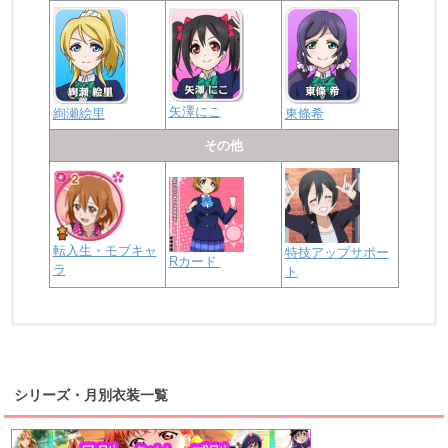
矢澤にこ
絢瀬絵里
東條希
その他
転入生・モブキャ
特技アップサポー
Rカード
ラ
ト
浦の星女学院2年生
虹ヶ咲学園2年生
シリーズ・月別衣装一覧