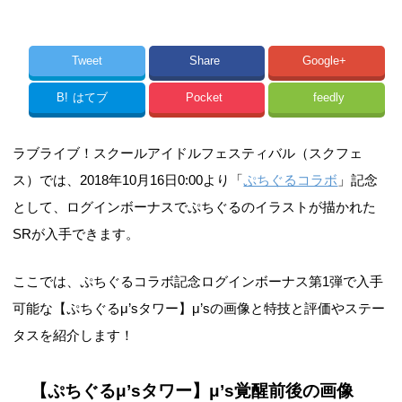
Tweet
Share
Google+
B!
はてブ
Pocket
feedly
ラブライブ！スクールアイドルフェスティバル（スクフェ
ス）では、2018年10月16日0:00より「
ぷちぐるコラボ
」記念
として、ログインボーナスでぷちぐるのイラストが描かれた
SRが入手できます。
ここでは、ぷちぐるコラボ記念ログインボーナス第1弾で入手
可能な【ぷちぐるμ’sタワー】μ’sの画像と特技と評価やステー
タスを紹介します！
【ぷちぐるμ’sタワー】μ’s覚醒前後の画像