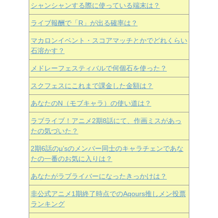
シャンシャンする際に使っている端末は？
ライブ報酬で「R」が出る確率は？
マカロンイベント・スコアマッチとかでどれくらい
石溶かす？
メドレーフェスティバルで何個石を使った？
スクフェスにこれまで課金した金額は？
あなたのN（モブキャラ）の使い道は？
ラブライブ！アニメ2期8話にて、作画ミスがあっ
たの気づいた？
2期6話のμ’sのメンバー同士のキャラチェンであな
たの一番のお気に入りは？
あなたがラブライバーになったきっかけは？
非公式アニメ1期終了時点でのAqours推しメン投票
ランキング