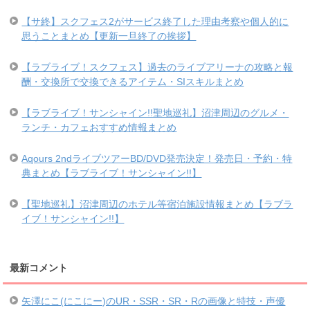
【サ終】スクフェス2がサービス終了した理由考察や個人的に
思うことまとめ【更新一旦終了の挨拶】
【ラブライブ！スクフェス】過去のライブアリーナの攻略と報
酬・交換所で交換できるアイテム・SIスキルまとめ
【ラブライブ！サンシャイン!!聖地巡礼】沼津周辺のグルメ・
ランチ・カフェおすすめ情報まとめ
Aqours 2ndライブツアーBD/DVD発売決定！発売日・予約・特
典まとめ【ラブライブ！サンシャイン!!】
【聖地巡礼】沼津周辺のホテル等宿泊施設情報まとめ【ラブラ
イブ！サンシャイン!!】
最新コメント
矢澤にこ(にこにー)のUR・SSR・SR・Rの画像と特技・声優