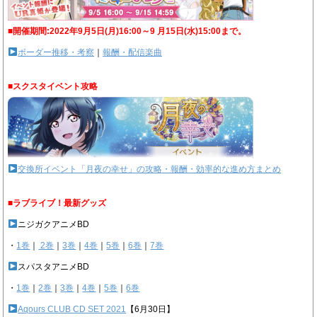
■開催期間:2022年9月5日(月)16:00～9 月15日(水)15:00まで。
ボーダー推移・考察
｜
報酬・配信楽曲
■スクスタイベント攻略
交換所イベント「月夜の幸せ」の攻略・報酬・効率的な進め方まとめ
■ラブライブ！最新グッズ
ニジガクアニメBD
・
1巻
｜
2巻
｜
3巻
｜
4巻
｜
5巻
｜
6巻
｜
7巻
スパスタアニメBD
・
1巻
｜
2巻
｜
3巻
｜
4巻
｜
5巻
｜
6巻
Aqours CLUB CD SET 2021
【6月30日】