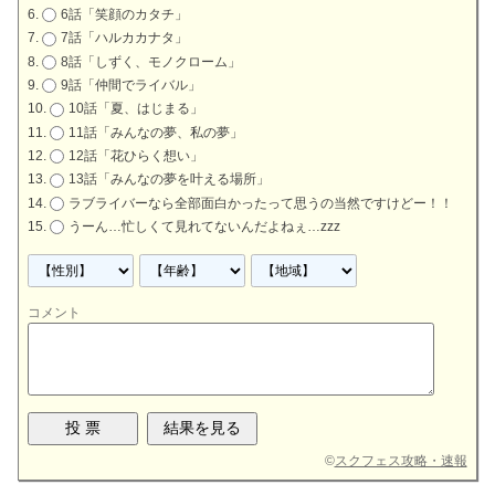
6話「笑顔のカタチ」
7話「ハルカカナタ」
8話「しずく、モノクローム」
9話「仲間でライバル」
10話「夏、はじまる」
11話「みんなの夢、私の夢」
12話「花ひらく想い」
13話「みんなの夢を叶える場所」
ラブライバーなら全部面白かったって思うの当然ですけどー！！
うーん…忙しくて見れてないんだよねぇ…zzz
コメント
©
スクフェス攻略・速報