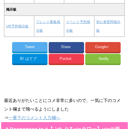
掲示板
フレンド募集掲
イベント予想掲
初心者質問掲示
UR予想掲示板
示板
示板
板
Tweet
Share
Google+
B!
はてブ
Pocket
feedly
最近ありがたいことにコメ非常に多いので、一気に下のコメ
ント欄まで飛べるようにしました
⇒
一番下のコメント入力欄へ