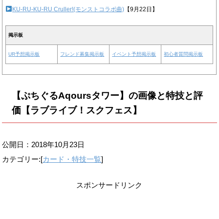
KU-RU-KU-RU Cruller!(モンストコラボ曲)
【9月22日】
掲示板
UR予想掲示板
フレンド募集掲示板
イベント予想掲示板
初心者質問掲示板
【ぷちぐるAqoursタワー】の画像と特技と評
価【ラブライブ！スクフェス】
公開日：
2018年10月23日
カテゴリー:[
カード・特技一覧
]
スポンサードリンク