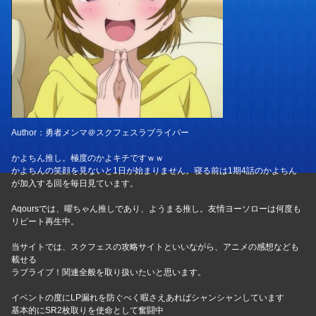
Author：勇者メンマ＠スクフェスラブライバー
かよちん推し。極度のかよキチですｗｗ
かよちんの笑顔を見ないと1日が始まりません。寝る前は1期4話のかよちん
が加入する回を毎日見ています。
Aqoursでは、曜ちゃん推しであり、ようまる推し。友情ヨーソローは何度も
リピート再生中。
当サイトでは、スクフェスの攻略サイトといいながら、アニメの感想なども
載せる
ラブライブ！関連全般を取り扱いたいと思います。
イベントの度にLP漏れを防ぐべく暇さえあればシャンシャンしています
基本的にSR2枚取りを使命として奮闘中