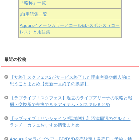
「略称」一覧
μ’s用語集一覧
Aqoursイメージカラーとコール&レスポンス（コー
レス）と用語集
最近の投稿
【サ終】スクフェス2がサービス終了した理由考察や個人的に
思うことまとめ【更新一旦終了の挨拶】
【ラブライブ！スクフェス】過去のライブアリーナの攻略と報
酬・交換所で交換できるアイテム・SIスキルまとめ
【ラブライブ！サンシャイン!!聖地巡礼】沼津周辺のグルメ・
ランチ・カフェおすすめ情報まとめ
Aqours 2ndライブツアーBD/DVD発売決定！発売日・予約・特