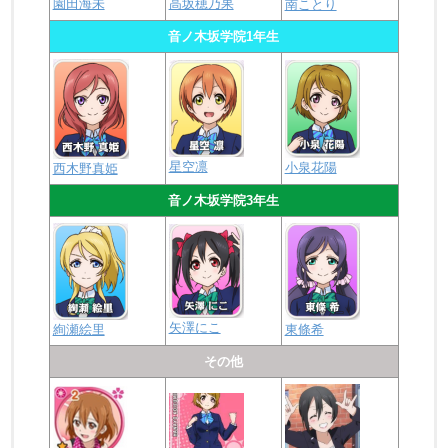
園田海未
高坂穂乃果
南ことり
音ノ木坂学院1年生
星空凛
小泉花陽
西木野真姫
音ノ木坂学院3年生
矢澤にこ
絢瀬絵里
東條希
その他