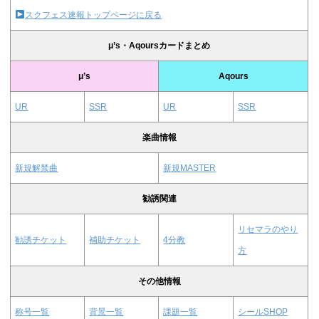
スクフェス速報トップページに戻る
μ’s・Aqoursカードまとめ
μ’s
Aqours
UR
SSR
UR
SSR
楽曲情報
新規解禁曲
新規MASTER
勧誘関連
リセマラのやり
勧誘チケット
補助チケット
4分教
方
その他情報
称号一覧
背景一覧
課題一覧
シールSHOP