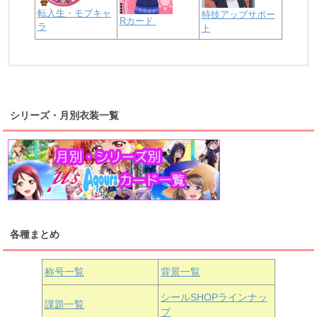
転入生・モブキャ
特技アップサポー
Rカード
ラ
ト
浦の星女学院2年生
虹ヶ咲学園2年生
シリーズ・月別衣装一覧
高海千歌
渡辺曜
桜内梨子
上原歩夢
宮下愛
優木せつ菜
浦の星女学院1年生
虹ヶ咲学園1年生
各種まとめ
国木田花丸
津島善子
黒澤ルビィ
桜坂しずく
中須かすみ
称号一覧
背景一覧
天王寺璃奈
浦の星女学院3年生
シールSHOPラインナッ
課題一覧
プ