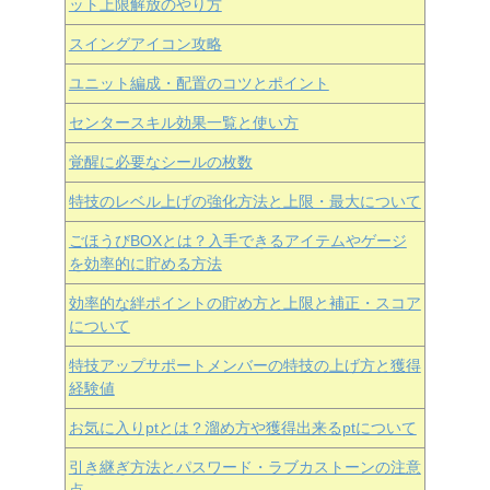
ット上限解放のやり方
スイングアイコン攻略
ユニット編成・配置のコツとポイント
センタースキル効果一覧と使い方
覚醒に必要なシールの枚数
特技のレベル上げの強化方法と上限・最大について
ごほうびBOXとは？入手できるアイテムやゲージ
を効率的に貯める方法
効率的な絆ポイントの貯め方と上限と補正・スコア
について
特技アップサポートメンバーの特技の上げ方と獲得
経験値
お気に入りptとは？溜め方や獲得出来るptについて
引き継ぎ方法とパスワード・ラブカストーンの注意
点