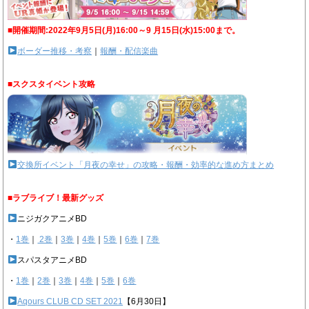
■開催期間:2022年9月5日(月)16:00～9 月15日(水)15:00まで。
ボーダー推移・考察
｜
報酬・配信楽曲
■スクスタイベント攻略
交換所イベント「月夜の幸せ」の攻略・報酬・効率的な進め方まとめ
■ラブライブ！最新グッズ
ニジガクアニメBD
・
1巻
｜
2巻
｜
3巻
｜
4巻
｜
5巻
｜
6巻
｜
7巻
スパスタアニメBD
・
1巻
｜
2巻
｜
3巻
｜
4巻
｜
5巻
｜
6巻
Aqours CLUB CD SET 2021
【6月30日】