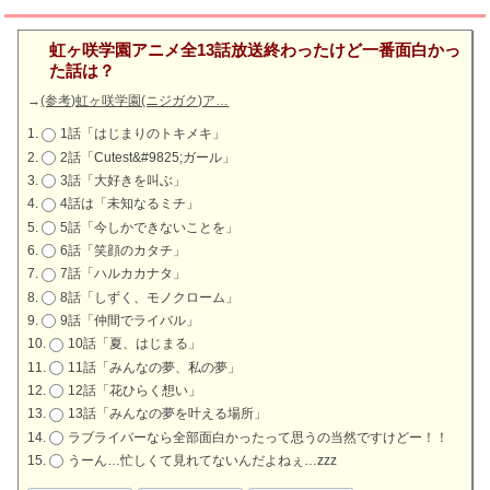
虹ヶ咲学園アニメ全13話放送終わったけど一番面白かっ
た話は？
→
(参考)虹ヶ咲学園(ニジガク)ア…
1話「はじまりのトキメキ」
2話「Cutest&#9825;ガール」
3話「大好きを叫ぶ」
4話は「未知なるミチ」
5話「今しかできないことを」
6話「笑顔のカタチ」
7話「ハルカカナタ」
8話「しずく、モノクローム」
9話「仲間でライバル」
10話「夏、はじまる」
11話「みんなの夢、私の夢」
12話「花ひらく想い」
13話「みんなの夢を叶える場所」
ラブライバーなら全部面白かったって思うの当然ですけどー！！
うーん…忙しくて見れてないんだよねぇ…zzz