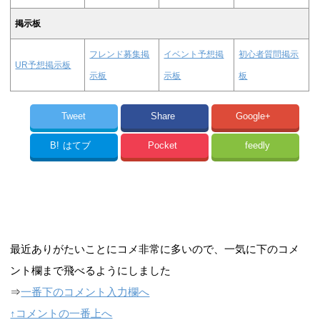
掲示板
フレンド募集掲
イベント予想掲
初心者質問掲示
UR予想掲示板
示板
示板
板
Tweet
Share
Google+
B!
はてブ
Pocket
feedly
最近ありがたいことにコメ非常に多いので、一気に下のコメ
ント欄まで飛べるようにしました
⇒
一番下のコメント入力欄へ
↑コメントの一番上へ