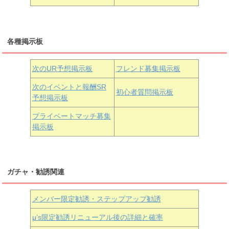
三船栞子
各種掲示板
小原鞠莉
黒澤ダイヤ
松浦果南
虹ヶ咲学園3年生
次のUR予想掲示板
フレンド募集掲示板
次のイベントと報酬SR
初心者質問掲示板
予想掲示板
近江彼方
朝香果林
エマ・ヴェルデ
プライベートマッチ募集
掲示板
ガチャ・勧誘関連
メンバー限定勧誘・ステップアップ勧誘
μ’s限定勧誘リニューアル後の詳細と確率