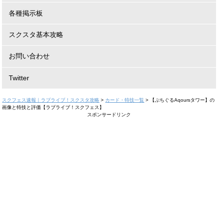
各種掲示板
スクスタ基本攻略
お問い合わせ
Twitter
スクフェス速報｜ラブライブ！スクスタ攻略
>
カード・特技一覧
>
【ぷちぐるAqoursタワー】の
画像と特技と評価【ラブライブ！スクフェス】
スポンサードリンク