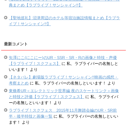
典まとめ【ラブライブ！サンシャイン!!】
【聖地巡礼】沼津周辺のホテル等宿泊施設情報まとめ【ラブラ
イブ！サンシャイン!!】
最新コメント
矢澤にこ(にこにー)のUR・SSR・SR・Rの画像と特技・声優
【ラブライブ！スクフェス】
に
私、ラブライバーの名無しと
いいます！
より
【ネタバレ】劇場版ラブライブ！サンシャイン!!映画の感想・
考察まとめ
に
私、ラブライバーの名無しといいます！
より
東條希UR＜エレクトリック世界編 夜のスケートリンク＞画像
と特技と評価【ラブライブ！スクフェス】
に
私、ラブライバ
ーの名無しといいます！
より
ラブライブ！スクフェス 2015年11月舞踏会編のUR・SR前
半・後半特技と画像一覧
に
私、ラブライバーの名無しといい
ます！
より