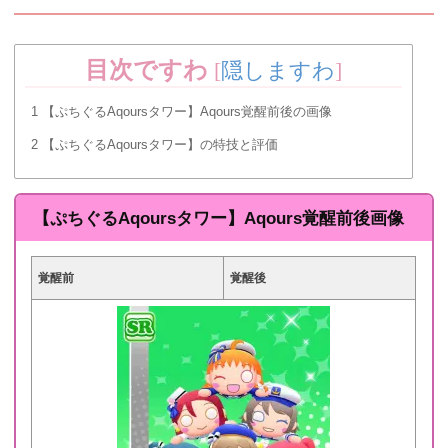
目次ですわ
[
隠しますわ
]
1
【ぷちぐるAqoursタワー】Aqours覚醒前後の画像
2
【ぷちぐるAqoursタワー】の特技と評価
【ぷちぐるAqoursタワー】Aqours覚醒前後画像
覚醒前
覚醒後