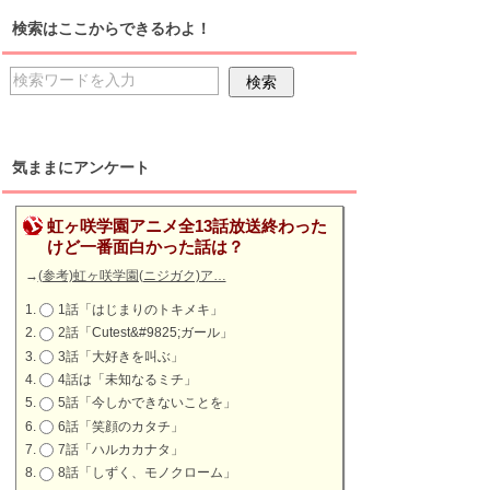
検索はここからできるわよ！
気ままにアンケート
虹ヶ咲学園アニメ全13話放送終わった
けど一番面白かった話は？
→
(参考)虹ヶ咲学園(ニジガク)ア…
1話「はじまりのトキメキ」
2話「Cutest&#9825;ガール」
3話「大好きを叫ぶ」
4話は「未知なるミチ」
5話「今しかできないことを」
6話「笑顔のカタチ」
7話「ハルカカナタ」
8話「しずく、モノクローム」