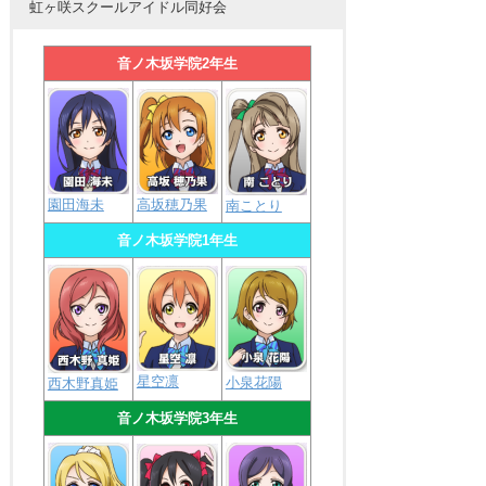
虹ヶ咲スクールアイドル同好会
音ノ木坂学院2年生
園田海未
高坂穂乃果
南ことり
音ノ木坂学院1年生
星空凛
小泉花陽
西木野真姫
音ノ木坂学院3年生