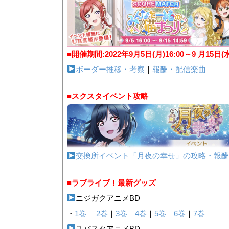
■開催期間:2022年9月5日(月)16:00～9 月15日(
ボーダー推移・考察
｜
報酬・配信楽曲
■スクスタイベント攻略
交換所イベント「月夜の幸せ」の攻略・報酬
■ラブライブ！最新グッズ
ニジガクアニメBD
・
1巻
｜
2巻
｜
3巻
｜
4巻
｜
5巻
｜
6巻
｜
7巻
スパスタアニメBD