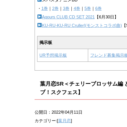
・
1巻
｜
2巻
｜
3巻
｜
4巻
｜
5巻
｜
6巻
Aqours CLUB CD SET 2021
【6月30日】
KU-RU-KU-RU Cruller!(モンストコラボ曲)
【
掲示板
UR予想掲示板
フレンド募集掲示
葉月恋SR＜チェリーブロッサム編
ブ！スクフェス】
公開日：
2022年04月11日
カテゴリー:[
葉月恋
]