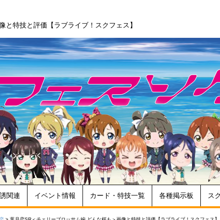
画像と特技と評価【ラブライブ！スクフェス】
誘関連
イベント情報
カード・特技一覧
各種掲示板
ス
恋
>
葉月恋SR＜チェリーブロッサム編 どんな桜も＞画像と特技と評価【ラブライブ！スクフェス】