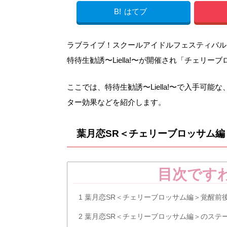
B!
はてブ
ラブライブ！スクールアイドルフェスティバル（スクフ
特待生勧誘〜Liella!〜が開催され「チェリ
ここでは、特待生勧誘〜Liella!〜で入手可
ター効果などを紹介します。
葉月恋SR＜チェリーブロッサム編
目次です
1
葉月恋SR＜チェリーブロッサム編＞覚醒前
2
葉月恋SR＜チェリーブロッサム編＞のステ