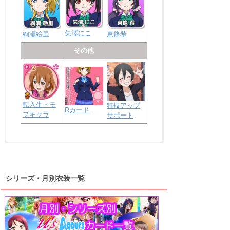
矢澤にこ
絢瀬絵里
東條希
その他
転入生・モ
特技アップ
Rカード
ブキャラ
サポート
浦の星女学院2年生
虹ヶ咲学園2年生
シリーズ・月別衣装一覧
高海千歌
渡辺曜
桜内梨子
上原歩夢
宮下愛
優木せつ菜
浦の星女学院1年生
虹ヶ咲学園1年生