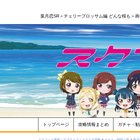
葉月恋SR＜チェリーブロッサム編 どんな桜も＞
トップページ
攻略情報まとめ
ガチャ・勧
スクフェス速報｜ラブライブ！スクスタ攻略
>
カード・特技一覧
>
葉月