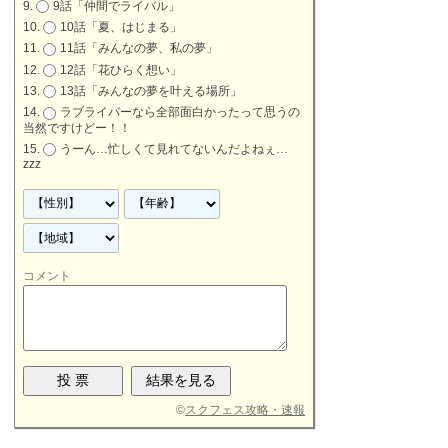
9話「仲間でライバル」
10話「夏、はじまる」
11話「みんなの夢、私の夢」
12話「花ひらく想い」
13話「みんなの夢を叶える場所」
ラブライバーなら全部面白かったって思うの
当然ですけどー！！
うーん…忙しくて見れてないんだよねぇ…
zzz
コメント
©
スクフェス攻略・速報