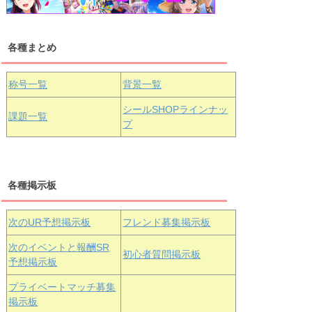
各種まとめ
国木田花丸
津島善子
黒澤ルビィ
桜坂しずく
中須かすみ
称号一覧
背景一覧
天王寺璃奈
浦の星女学院3年生
シールSHOPラインナッ
課題一覧
プ
三船栞子
各種掲示板
小原鞠莉
黒澤ダイヤ
松浦果南
虹ヶ咲学園3年生
次のUR予想掲示板
フレンド募集掲示板
次のイベントと報酬SR
初心者質問掲示板
予想掲示板
エマ・ヴェ
近江彼方
朝香果林
プライベートマッチ募集
ルデ
掲示板