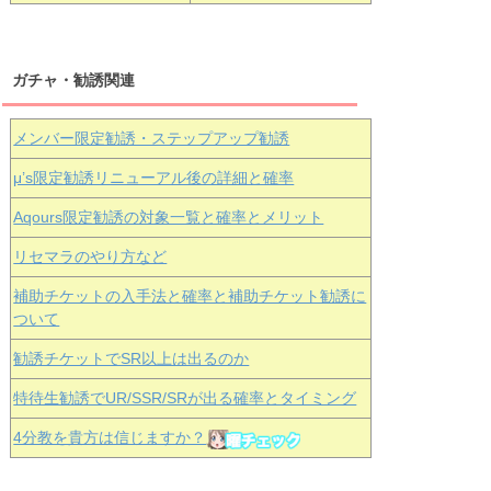
ガチャ・勧誘関連
メンバー限定勧誘・ステップアップ勧誘
μ’s限定勧誘リニューアル後の詳細と確率
Aqours
限定勧誘の対象一覧と確率とメリット
リセマラのやり方など
補助チケットの入手法と確率と補助チケット勧誘に
ついて
勧誘チケットでSR以上は出るのか
特待生勧誘でUR/SSR/SRが出る確率とタイミング
4分教を貴方は信じますか？