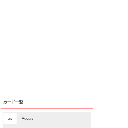
カード一覧
μ's
Aqours