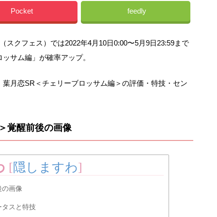
Pocket
feedly
ェス）では2022年4月10日0:00〜5月9日23:59まで
ーブロッサム編」が確率アップ。
能な、葉月恋SR＜チェリーブロッサム編＞の評価・特技・セン
＞覚醒前後の画像
わ
[
隠しますわ
]
後の画像
ータスと特技