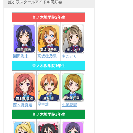
虹ヶ咲スクールアイドル同好会
音ノ木坂学院2年生
園田海未
高坂穂乃果
南ことり
音ノ木坂学院1年生
星空凛
小泉花陽
西木野真姫
音ノ木坂学院3年生