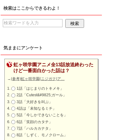
検索はここからできるわよ！
気ままにアンケート
虹ヶ咲学園アニメ全13話放送終わった
けど一番面白かった話は？
→
(参考)虹ヶ咲学園(ニジガク)ア…
1話「はじまりのトキメキ」
2話「Cutest&#9825;ガール」
3話「大好きを叫ぶ」
4話は「未知なるミチ」
5話「今しかできないことを」
6話「笑顔のカタチ」
7話「ハルカカナタ」
8話「しずく、モノクローム」