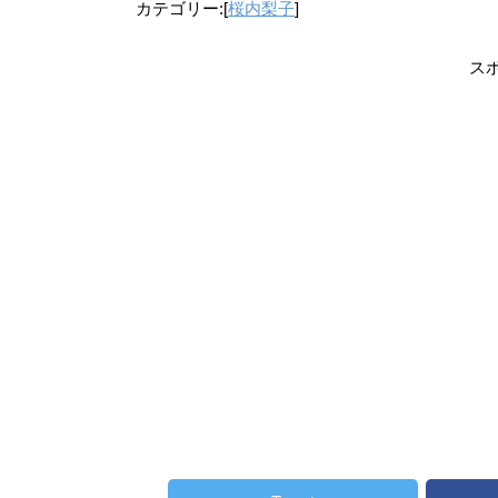
カテゴリー:[
桜内梨子
]
ス