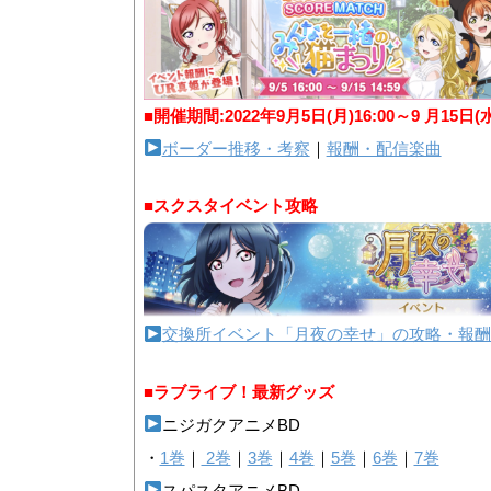
■開催期間:2022年9月5日(月)16:00～9 月15日(
ボーダー推移・考察
｜
報酬・配信楽曲
■スクスタイベント攻略
交換所イベント「月夜の幸せ」の攻略・報酬
■ラブライブ！最新グッズ
ニジガクアニメBD
・
1巻
｜
2巻
｜
3巻
｜
4巻
｜
5巻
｜
6巻
｜
7巻
スパスタアニメBD