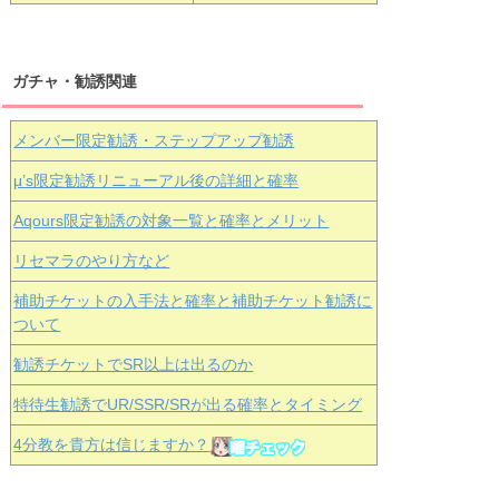
ガチャ・勧誘関連
メンバー限定勧誘・ステップアップ勧誘
μ’s限定勧誘リニューアル後の詳細と確率
Aqours
限定勧誘の対象一覧と確率とメリット
リセマラのやり方など
補助チケットの入手法と確率と補助チケット勧誘に
ついて
勧誘チケットでSR以上は出るのか
特待生勧誘でUR/SSR/SRが出る確率とタイミング
4分教を貴方は信じますか？