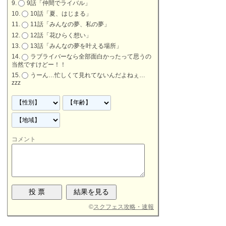
9話「仲間でライバル」
10話「夏、はじまる」
11話「みんなの夢、私の夢」
12話「花ひらく想い」
13話「みんなの夢を叶える場所」
ラブライバーなら全部面白かったって思うの
当然ですけどー！！
うーん…忙しくて見れてないんだよねぇ…
zzz
コメント
©
スクフェス攻略・速報