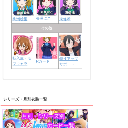
矢澤にこ
絢瀬絵里
東條希
その他
転入生・モ
特技アップ
Rカード
ブキャラ
サポート
浦の星女学院2年生
虹ヶ咲学園2年生
シリーズ・月別衣装一覧
高海千歌
渡辺曜
桜内梨子
上原歩夢
宮下愛
優木せつ菜
浦の星女学院1年生
虹ヶ咲学園1年生