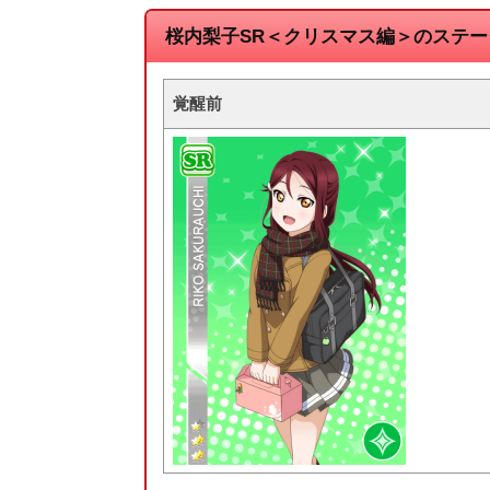
桜内梨子SR＜クリスマス編＞のステー
覚醒前