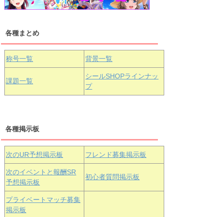
各種まとめ
国木田花丸
津島善子
黒澤ルビィ
桜坂しずく
中須かすみ
称号一覧
背景一覧
天王寺璃奈
浦の星女学院3年生
シールSHOPラインナッ
課題一覧
プ
三船栞子
各種掲示板
小原鞠莉
黒澤ダイヤ
松浦果南
虹ヶ咲学園3年生
次のUR予想掲示板
フレンド募集掲示板
次のイベントと報酬SR
初心者質問掲示板
予想掲示板
エマ・ヴェ
近江彼方
朝香果林
プライベートマッチ募集
ルデ
掲示板