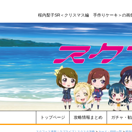
桜内梨子SR＜クリスマス編 手作りケーキ＞の画
トップページ
攻略情報まとめ
ガチャ・勧
スクフェス速報｜ラブライブ！スクスタ攻略
>
カード・特技一覧
>
桜内