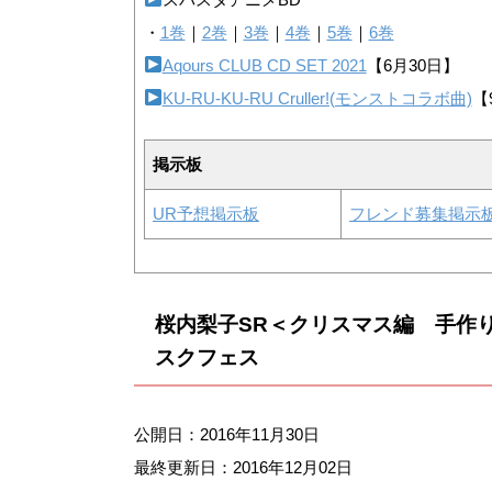
・
1巻
｜
2巻
｜
3巻
｜
4巻
｜
5巻
｜
6巻
Aqours CLUB CD SET 2021
【6月30日】
KU-RU-KU-RU Cruller!(モンストコラボ曲)
【
掲示板
UR予想掲示板
フレンド募集掲示
桜内梨子SR＜クリスマス編 手作
スクフェス
公開日：2016年11月30日
最終更新日：
2016年12月02日