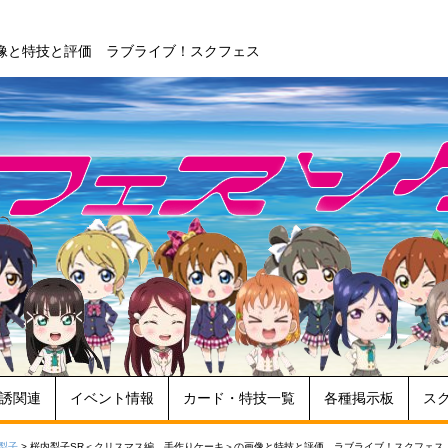
像と特技と評価 ラブライブ！スクフェス
誘関連
イベント情報
カード・特技一覧
各種掲示板
ス
梨子
>
桜内梨子SR＜クリスマス編 手作りケーキ＞の画像と特技と評価 ラブライブ！スクフェス