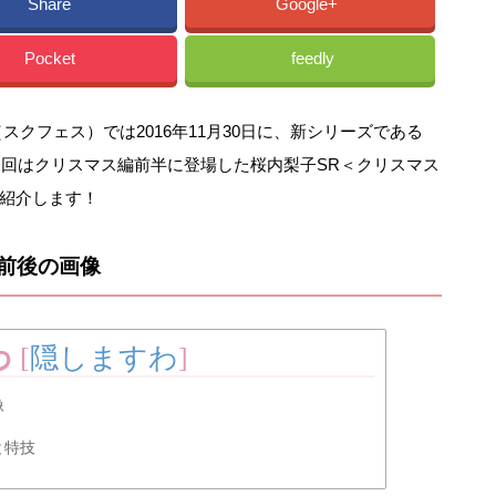
Share
Google+
Pocket
feedly
クフェス）では2016年11月30日に、新シリーズである
、今回はクリスマス編前半に登場した桜内梨子SR＜クリスマス
紹介します！
前後の画像
わ
[
隠しますわ
]
像
と特技