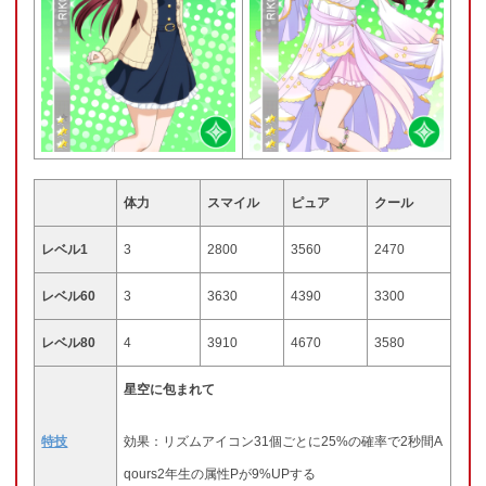
体力
スマイル
ピュア
クール
レベル1
3
2800
3560
2470
レベル60
3
3630
4390
3300
レベル80
4
3910
4670
3580
星空に包まれて
特技
効果：リズムアイコン31個ごとに25%の確率で2秒間A
qours2年生の属性Pが9%UPする