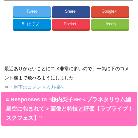
Tweet
Share
Google+
B!
はてブ
Pocket
feedly
最近ありがたいことにコメ非常に多いので、一気に下のコメ
ント欄まで飛べるようにしました
⇒
一番下のコメント入力欄へ
4 Responses to “桜内梨子SR＜プラネタリウム編
星空に包まれて＞画像と特技と評価【ラブライブ！
スクフェス】”