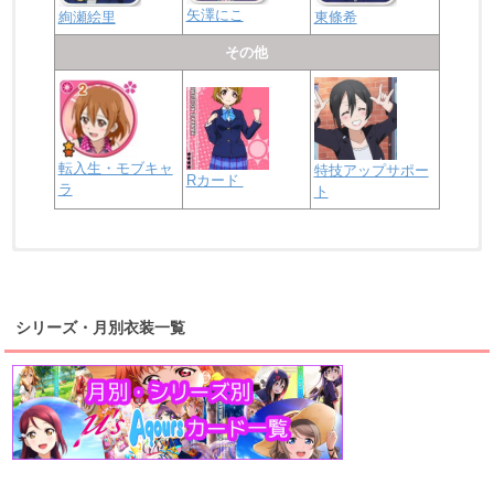
矢澤にこ
絢瀬絵里
東條希
その他
転入生・モブキャ
特技アップサポー
Rカード
ラ
ト
浦の星女学院2年生
虹ヶ咲学園2年生
シリーズ・月別衣装一覧
高海千歌
渡辺曜
桜内梨子
上原歩夢
宮下愛
優木せつ菜
浦の星女学院1年生
虹ヶ咲学園1年生