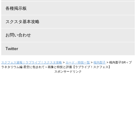
各種掲示板
スクスタ基本攻略
お問い合わせ
Twitter
スクフェス速報｜ラブライブ！スクスタ攻略
>
カード・特技一覧
>
桜内梨子
>
桜内梨子SR＜プ
ラネタリウム編 星空に包まれて＞画像と特技と評価【ラブライブ！スクフェス】
スポンサードリンク