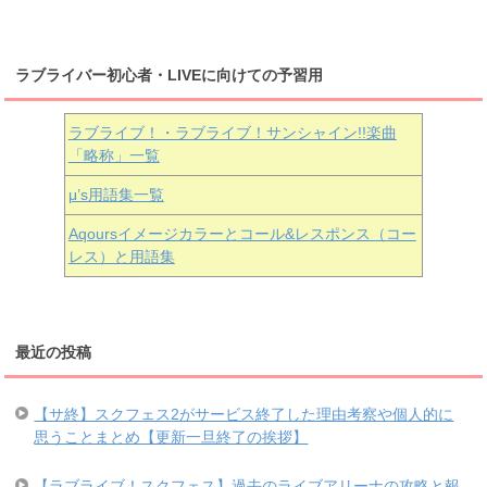
ラブライバー初心者・LIVEに向けての予習用
ラブライブ！・ラブライブ！サンシャイン!!楽曲
「略称」一覧
μ’s用語集一覧
Aqoursイメージカラーとコール&レスポンス（コー
レス）と用語集
最近の投稿
【サ終】スクフェス2がサービス終了した理由考察や個人的に
思うことまとめ【更新一旦終了の挨拶】
【ラブライブ！スクフェス】過去のライブアリーナの攻略と報