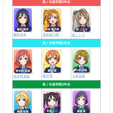
音ノ木坂学院2年生
園田海未
高坂穂乃果
南ことり
音ノ木坂学院1年生
星空凛
小泉花陽
西木野真姫
音ノ木坂学院3年生