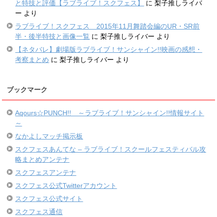
と特技と評価【ラブライブ！スクフェス】
に
梨子推しライバ
ー
より
ラブライブ！スクフェス 2015年11月舞踏会編のUR・SR前
半・後半特技と画像一覧
に
梨子推しライバー
より
【ネタバレ】劇場版ラブライブ！サンシャイン!!映画の感想・
考察まとめ
に
梨子推しライバー
より
ブックマーク
Aqours☆PUNCH!! ～ラブライブ！サンシャイン!!情報サイト
～
なかよしマッチ掲示板
スクフェスあんてな – ラブライブ！スクールフェスティバル攻
略まとめアンテナ
スクフェスアンテナ
スクフェス公式Twitterアカウント
スクフェス公式サイト
スクフェス通信