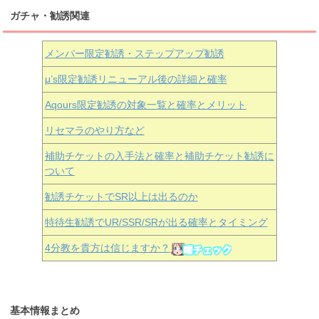
ガチャ・勧誘関連
メンバー限定勧誘・ステップアップ勧誘
μ’s限定勧誘リニューアル後の詳細と確率
Aqours
限定勧誘の対象一覧と確率とメリット
リセマラのやり方など
補助チケットの入手法と確率と補助チケット勧誘に
ついて
勧誘チケットでSR以上は出るのか
特待生勧誘でUR/SSR/SRが出る確率とタイミング
4分教を貴方は信じますか？
基本情報まとめ