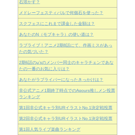
石溶かす？
メドレーフェスティバルで何個石を使った？
スクフェスにこれまで課金した金額は？
あなたのN（モブキャラ）の使い道は？
ラブライブ！アニメ2期8話にて、作画ミスがあっ
たの気づいた？
2期6話のμ’sのメンバー同士のキャラチェンであな
たの一番のお気に入りは？
あなたがラブライバーになったきっかけは？
非公式アニメ1期終了時点でのAqours推しメン投票
ランキング
第1回非公式キャラ別URイラストNo.1決定戦投票
第2回非公式キャラ別URイラストNo.1決定戦投票
第1回人気ライブ楽曲ランキング