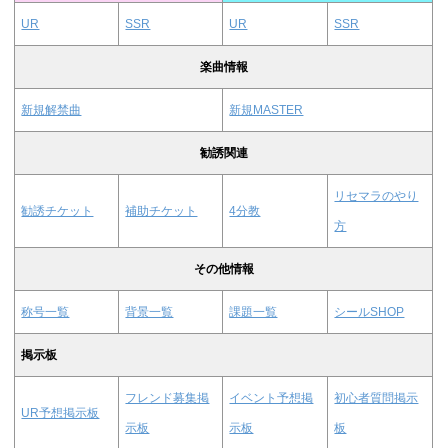
UR
SSR
UR
SSR
楽曲情報
新規解禁曲
新規MASTER
勧誘関連
リセマラのやり
勧誘チケット
補助チケット
4分教
方
その他情報
称号一覧
背景一覧
課題一覧
シールSHOP
掲示板
フレンド募集掲
イベント予想掲
初心者質問掲示
UR予想掲示板
示板
示板
板