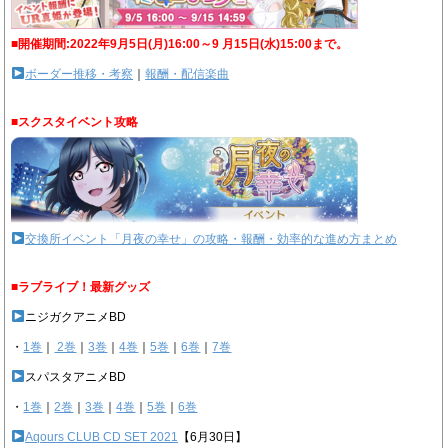
■開催期間:2022年9月5日(月)16:00～9 月15日(水)15:00まで。
ボーダー推移・考察
｜
報酬・配信楽曲
■スクスタイベント攻略
交換所イベント「月夜の幸せ」の攻略・報酬・効率的な進め方まとめ
■ラブライブ！最新グッズ
ニジガクアニメBD
・
1巻
｜
2巻
｜
3巻
｜
4巻
｜
5巻
｜
6巻
｜
7巻
スパスタアニメBD
・
1巻
｜
2巻
｜
3巻
｜
4巻
｜
5巻
｜
6巻
Aqours CLUB CD SET 2021
【6月30日】