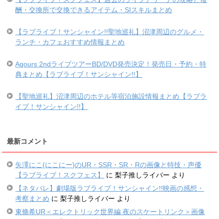
酬・交換所で交換できるアイテム・SIスキルまとめ
【ラブライブ！サンシャイン!!聖地巡礼】沼津周辺のグルメ・
ランチ・カフェおすすめ情報まとめ
Aqours 2ndライブツアーBD/DVD発売決定！発売日・予約・特
典まとめ【ラブライブ！サンシャイン!!】
【聖地巡礼】沼津周辺のホテル等宿泊施設情報まとめ【ラブラ
イブ！サンシャイン!!】
最新コメント
矢澤にこ(にこにー)のUR・SSR・SR・Rの画像と特技・声優
【ラブライブ！スクフェス】
に
梨子推しライバー
より
【ネタバレ】劇場版ラブライブ！サンシャイン!!映画の感想・
考察まとめ
に
梨子推しライバー
より
東條希UR＜エレクトリック世界編 夜のスケートリンク＞画像