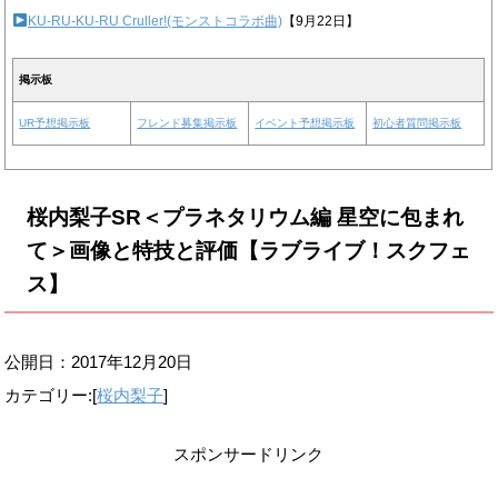
KU-RU-KU-RU Cruller!(モンストコラボ曲)
【9月22日】
掲示板
UR予想掲示板
フレンド募集掲示板
イベント予想掲示板
初心者質問掲示板
桜内梨子SR＜プラネタリウム編 星空に包まれ
て＞画像と特技と評価【ラブライブ！スクフェ
ス】
公開日：
2017年12月20日
カテゴリー:[
桜内梨子
]
スポンサードリンク