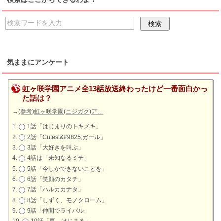
気ままにアンケート
虹ヶ咲学園アニメ全13話放送終わったけど一番面白かっ
た話は？
→
(参考)虹ヶ咲学園(ニジガク)ア…
1話「はじまりのトキメキ」
2話「Cutest&#9825;ガール」
3話「大好きを叫ぶ」
4話は「未知なるミチ」
5話「今しかできないことを」
6話「笑顔のカタチ」
7話「ハルカカナタ」
8話「しずく、モノクローム」
9話「仲間でライバル」