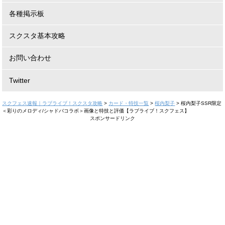
各種掲示板
スクスタ基本攻略
お問い合わせ
Twitter
スクフェス速報｜ラブライブ！スクスタ攻略
>
カード・特技一覧
>
桜内梨子
>
桜内梨子SSR限定
＜彩りのメロディ/シャドバコラボ＞画像と特技と評価【ラブライブ！スクフェス】
スポンサードリンク