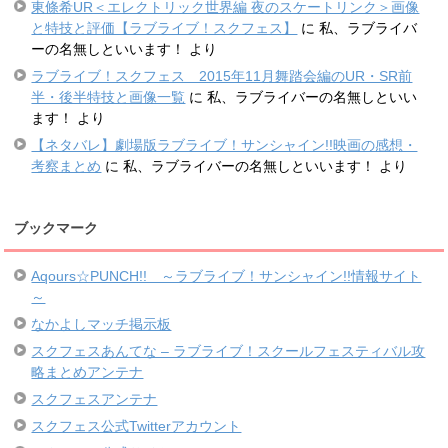
東條希UR＜エレクトリック世界編 夜のスケートリンク＞画像
と特技と評価【ラブライブ！スクフェス】
に
私、ラブライバ
ーの名無しといいます！
より
ラブライブ！スクフェス 2015年11月舞踏会編のUR・SR前
半・後半特技と画像一覧
に
私、ラブライバーの名無しといい
ます！
より
【ネタバレ】劇場版ラブライブ！サンシャイン!!映画の感想・
考察まとめ
に
私、ラブライバーの名無しといいます！
より
ブックマーク
Aqours☆PUNCH!! ～ラブライブ！サンシャイン!!情報サイト
～
なかよしマッチ掲示板
スクフェスあんてな – ラブライブ！スクールフェスティバル攻
略まとめアンテナ
スクフェスアンテナ
スクフェス公式Twitterアカウント