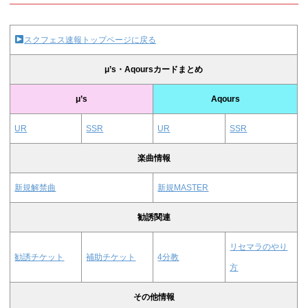
スクフェス速報トップページに戻る
μ’s・Aqoursカードまとめ
μ’s
Aqours
UR
SSR
UR
SSR
楽曲情報
新規解禁曲
新規MASTER
勧誘関連
リセマラのやり
勧誘チケット
補助チケット
4分教
方
その他情報