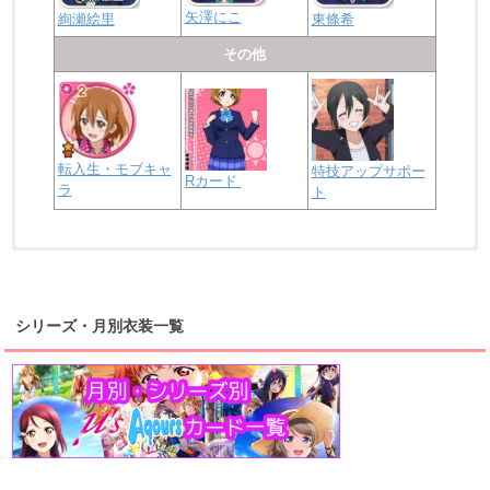
矢澤にこ
絢瀬絵里
東條希
その他
転入生・モブキャ
特技アップサポー
Rカード
ラ
ト
浦の星女学院2年生
虹ヶ咲学園2年生
シリーズ・月別衣装一覧
高海千歌
渡辺曜
桜内梨子
上原歩夢
宮下愛
優木せつ菜
浦の星女学院1年生
虹ヶ咲学園1年生