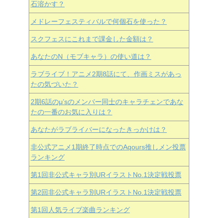
石溶かす？
メドレーフェスティバルで何個石を使った？
スクフェスにこれまで課金した金額は？
あなたのN（モブキャラ）の使い道は？
ラブライブ！アニメ2期8話にて、作画ミスがあっ
たの気づいた？
2期6話のμ’sのメンバー同士のキャラチェンであな
たの一番のお気に入りは？
あなたがラブライバーになったきっかけは？
非公式アニメ1期終了時点でのAqours推しメン投票
ランキング
第1回非公式キャラ別URイラストNo.1決定戦投票
第2回非公式キャラ別URイラストNo.1決定戦投票
第1回人気ライブ楽曲ランキング