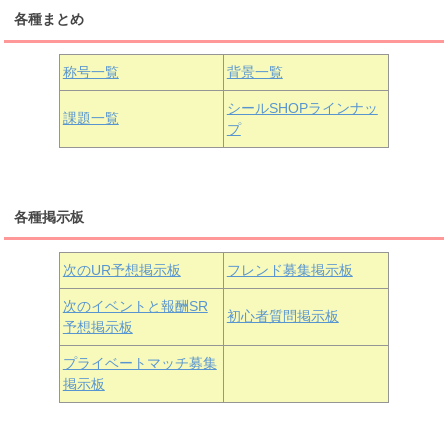
各種まとめ
国木田花丸
津島善子
黒澤ルビィ
桜坂しずく
中須かすみ
称号一覧
背景一覧
天王寺璃奈
浦の星女学院3年生
シールSHOPラインナッ
課題一覧
プ
三船栞子
各種掲示板
小原鞠莉
黒澤ダイヤ
松浦果南
虹ヶ咲学園3年生
次のUR予想掲示板
フレンド募集掲示板
次のイベントと報酬SR
初心者質問掲示板
予想掲示板
近江彼方
朝香果林
エマ・ヴェルデ
プライベートマッチ募集
掲示板