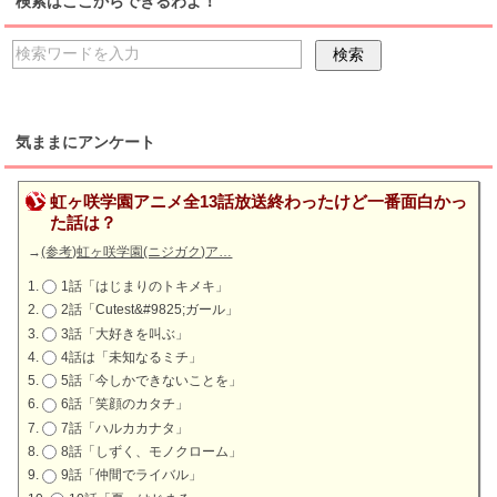
検索はここからできるわよ！
気ままにアンケート
虹ヶ咲学園アニメ全13話放送終わったけど一番面白かっ
た話は？
→
(参考)虹ヶ咲学園(ニジガク)ア…
1話「はじまりのトキメキ」
2話「Cutest&#9825;ガール」
3話「大好きを叫ぶ」
4話は「未知なるミチ」
5話「今しかできないことを」
6話「笑顔のカタチ」
7話「ハルカカナタ」
8話「しずく、モノクローム」
9話「仲間でライバル」