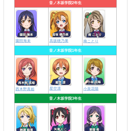
音ノ木坂学院2年生
園田海未
高坂穂乃果
南ことり
音ノ木坂学院1年生
星空凛
小泉花陽
西木野真姫
音ノ木坂学院3年生