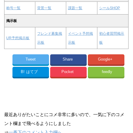
称号一覧
背景一覧
課題一覧
シールSHOP
掲示板
フレンド募集掲
イベント予想掲
初心者質問掲示
UR予想掲示板
示板
示板
板
Tweet
Share
Google+
B!
はてブ
Pocket
feedly
最近ありがたいことにコメ非常に多いので、一気に下のコメ
ント欄まで飛べるようにしました
⇒
一番下のコメント入力欄へ