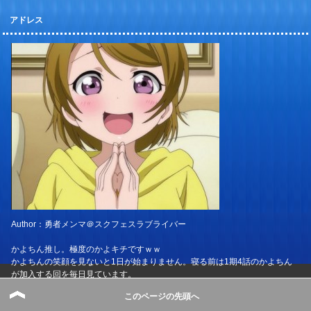
アドレス
Author：勇者メンマ＠スクフェスラブライバー
かよちん推し。極度のかよキチですｗｗ
かよちんの笑顔を見ないと1日が始まりません。寝る前は1期4話のかよちん
が加入する回を毎日見ています。
このページの先頭へ
Aqoursでは、曜ちゃん推しであり、ようまる推し。友情ヨーソローは何度も