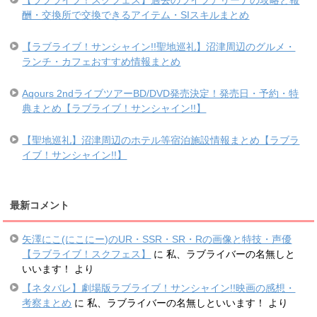
【ラブライブ！スクフェス】過去のライブアリーナの攻略と報
酬・交換所で交換できるアイテム・SIスキルまとめ
【ラブライブ！サンシャイン!!聖地巡礼】沼津周辺のグルメ・
ランチ・カフェおすすめ情報まとめ
Aqours 2ndライブツアーBD/DVD発売決定！発売日・予約・特
典まとめ【ラブライブ！サンシャイン!!】
【聖地巡礼】沼津周辺のホテル等宿泊施設情報まとめ【ラブラ
イブ！サンシャイン!!】
最新コメント
矢澤にこ(にこにー)のUR・SSR・SR・Rの画像と特技・声優
【ラブライブ！スクフェス】
に
私、ラブライバーの名無しと
いいます！
より
【ネタバレ】劇場版ラブライブ！サンシャイン!!映画の感想・
考察まとめ
に
私、ラブライバーの名無しといいます！
より