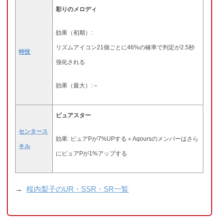
彩りのメロディ
効果（初期）:
リズムアイコン21個ごとに46%の確率で判定が2.5秒
特技
強化される
効果（最大）: –
ピュアスター
センタース
効果: ピュアPが7%UPする＋Aqoursのメンバーはさら
キル
にピュアPが1%アップする
→
桜内梨子のUR・SSR・SR一覧