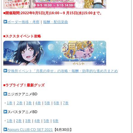
■開催期間:2022年9月5日(月)16:00～9 月15日(水)15:00まで。
ボーダー推移・考察
｜
報酬・配信楽曲
■スクスタイベント攻略
交換所イベント「月夜の幸せ」の攻略・報酬・効率的な進め方まとめ
■ラブライブ！最新グッズ
ニジガクアニメBD
・
1巻
｜
2巻
｜
3巻
｜
4巻
｜
5巻
｜
6巻
｜
7巻
スパスタアニメBD
・
1巻
｜
2巻
｜
3巻
｜
4巻
｜
5巻
｜
6巻
Aqours CLUB CD SET 2021
【6月30日】