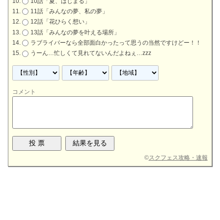
10話「夏、はじまる」
11話「みんなの夢、私の夢」
12話「花ひらく想い」
13話「みんなの夢を叶える場所」
ラブライバーなら全部面白かったって思うの当然ですけどー！！
うーん…忙しくて見れてないんだよねぇ…zzz
コメント
©
スクフェス攻略・速報