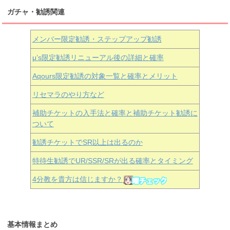
ガチャ・勧誘関連
メンバー限定勧誘・ステップアップ勧誘
μ’s限定勧誘リニューアル後の詳細と確率
Aqours
限定勧誘の対象一覧と確率とメリット
リセマラのやり方など
補助チケットの入手法と確率と補助チケット勧誘に
ついて
勧誘チケットでSR以上は出るのか
特待生勧誘でUR/SSR/SRが出る確率とタイミング
4分教を貴方は信じますか？
基本情報まとめ