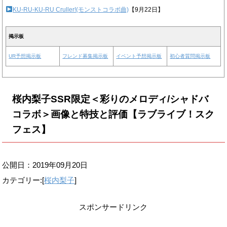
KU-RU-KU-RU Cruller!(モンストコラボ曲)
【9月22日】
掲示板
UR予想掲示板
フレンド募集掲示板
イベント予想掲示板
初心者質問掲示板
桜内梨子SSR限定＜彩りのメロディ/シャドバ
コラボ＞画像と特技と評価【ラブライブ！スク
フェス】
公開日：
2019年09月20日
カテゴリー:[
桜内梨子
]
スポンサードリンク