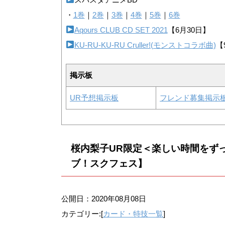
・
1巻
｜
2巻
｜
3巻
｜
4巻
｜
5巻
｜
6巻
Aqours CLUB CD SET 2021
【6月30日】
KU-RU-KU-RU Cruller!(モンストコラボ曲)
【
掲示板
UR予想掲示板
フレンド募集掲示
桜内梨子UR限定＜楽しい時間をず
ブ！スクフェス】
公開日：
2020年08月08日
カテゴリー:[
カード・特技一覧
]