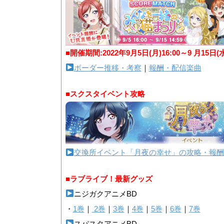
■開催期間:2022年9月5日(月)16:00～9 月15日(
ボーダー推移・考察
｜
報酬・配信楽曲
■スクスタイベント攻略
交換所イベント「月夜の幸せ」の攻略・報酬
■ラブライブ！最新グッズ
ニジガクアニメBD
・
1巻
｜
2巻
｜
3巻
｜
4巻
｜
5巻
｜
6巻
｜
7巻
スパスタアニメBD