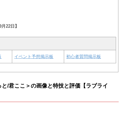
9月22日】
板
イベント予想掲示板
初心者質問掲示板
っと/君ここ＞の画像と特技と評価【ラブライ