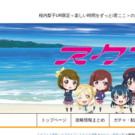
桜内梨子UR限定＜楽しい時間をずっと/君ここ＞
トップページ
攻略情報まとめ
ガチャ・勧
スクフェス速報｜ラブライブ！スクスタ攻略
>
カード・特技一覧
>
桜内