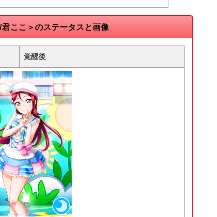
/君ここ＞のステータスと画像
覚醒後