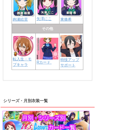
矢澤にこ
絢瀬絵里
東條希
その他
転入生・モ
特技アップ
Rカード
ブキャラ
サポート
浦の星女学院2年生
虹ヶ咲学園2年生
シリーズ・月別衣装一覧
高海千歌
渡辺曜
桜内梨子
上原歩夢
宮下愛
優木せつ菜
浦の星女学院1年生
虹ヶ咲学園1年生