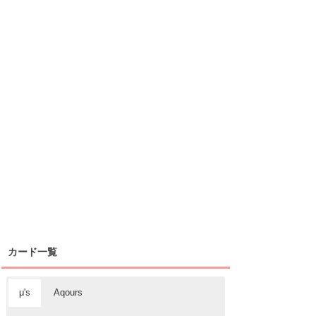
カード一覧
μ's
Aqours