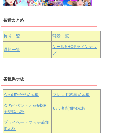
各種まとめ
国木田花丸
津島善子
黒澤ルビィ
桜坂しずく
中須かすみ
称号一覧
背景一覧
天王寺璃奈
浦の星女学院3年生
シールSHOPラインナッ
課題一覧
プ
三船栞子
各種掲示板
小原鞠莉
黒澤ダイヤ
松浦果南
虹ヶ咲学園3年生
次のUR予想掲示板
フレンド募集掲示板
次のイベントと報酬SR
初心者質問掲示板
予想掲示板
エマ・ヴェ
近江彼方
朝香果林
プライベートマッチ募集
ルデ
掲示板