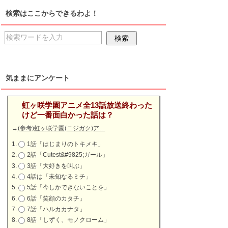
検索はここからできるわよ！
気ままにアンケート
虹ヶ咲学園アニメ全13話放送終わった
けど一番面白かった話は？
→
(参考)虹ヶ咲学園(ニジガク)ア…
1話「はじまりのトキメキ」
2話「Cutest&#9825;ガール」
3話「大好きを叫ぶ」
4話は「未知なるミチ」
5話「今しかできないことを」
6話「笑顔のカタチ」
7話「ハルカカナタ」
8話「しずく、モノクローム」