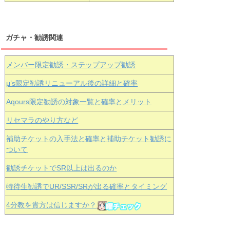
ガチャ・勧誘関連
メンバー限定勧誘・ステップアップ勧誘
μ’s限定勧誘リニューアル後の詳細と確率
Aqours
限定勧誘の対象一覧と確率とメリット
リセマラのやり方など
補助チケットの入手法と確率と補助チケット勧誘に
ついて
勧誘チケットでSR以上は出るのか
特待生勧誘でUR/SSR/SRが出る確率とタイミング
4分教を貴方は信じますか？