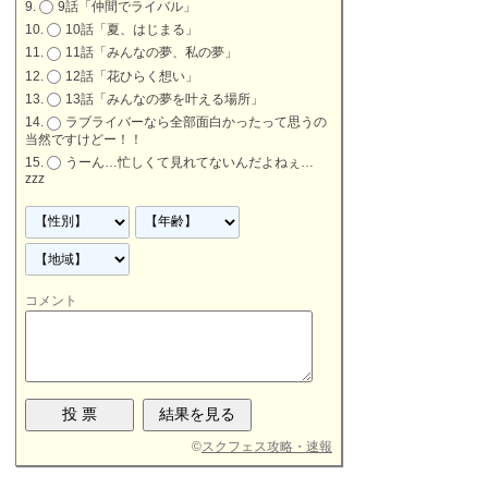
9話「仲間でライバル」
10話「夏、はじまる」
11話「みんなの夢、私の夢」
12話「花ひらく想い」
13話「みんなの夢を叶える場所」
ラブライバーなら全部面白かったって思うの
当然ですけどー！！
うーん…忙しくて見れてないんだよねぇ…
zzz
コメント
©
スクフェス攻略・速報