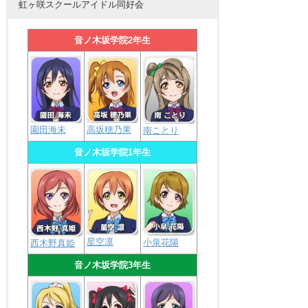
虹ヶ咲スクールアイドル同好会
音ノ木坂学院2年生
園田海未
高坂穂乃果
南ことり
音ノ木坂学院1年生
星空凛
小泉花陽
西木野真姫
音ノ木坂学院3年生