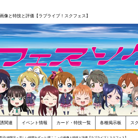
の画像と特技と評価【ラブライブ！スクフェス】
誘関連
イベント情報
カード・特技一覧
各種掲示板
ス
梨子UR限定＜楽しい時間をずっと/君ここ＞の画像と特技と評価【ラブライブ！スクフェス】