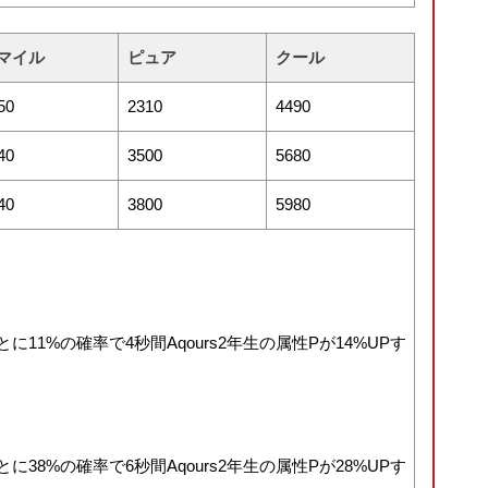
マイル
ピュア
クール
50
2310
4490
40
3500
5680
40
3800
5980
に11%の確率で4秒間Aqours2年生の属性Pが14%UPす
に38%の確率で6秒間Aqours2年生の属性Pが28%UPす