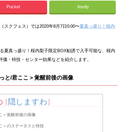
Pocket
feedly
クフェス）では2020年8月7日0:00〜
夏真っ盛り！桜内
まで開催される夏真っ盛り！桜内梨子限定BOX勧誘で入手可能な、桜内
の評価・特技・センター効果などを紹介します。
っと/君ここ＞覚醒前後の画像
わ
[
隠しますわ
]
こ＞覚醒前後の画像
こ＞のステータスと特技