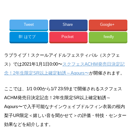
Tweet
Share
Google+
B!
はてブ
Pocket
feedly
ラブライブ！スクールアイドルフェスティバル（スクフェ
ス）では2021年1月1日0:00〜
スクフェスACHM発売日決定記
念！2年生限定SR以上確定勧誘～Aqours〜
が開催されます。
ここでは、1/1 0:00から1/7 23:59まで開催されるスクフェス
ACHM発売日決定記念！2年生限定SR以上確定勧誘～
Aqours〜で入手可能なナインウェイブドルフィン衣装の桜内
梨子UR限定＜嬉しい音を聞かせて＞の評価・特技・センター
効果などを紹介します。