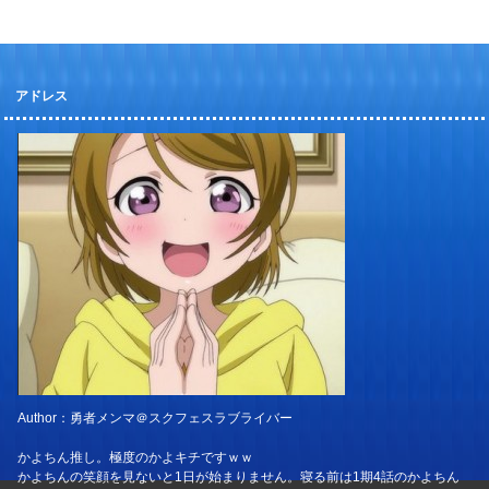
アドレス
Author：勇者メンマ＠スクフェスラブライバー
かよちん推し。極度のかよキチですｗｗ
かよちんの笑顔を見ないと1日が始まりません。寝る前は1期4話のかよちん