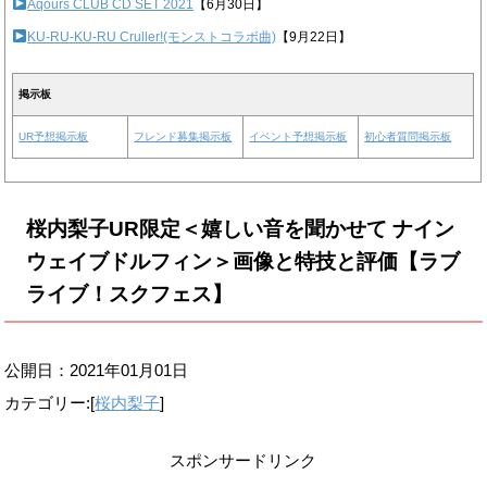
Aqours CLUB CD SET 2021
【6月30日】
KU-RU-KU-RU Cruller!(モンストコラボ曲)
【9月22日】
掲示板
UR予想掲示板
フレンド募集掲示板
イベント予想掲示板
初心者質問掲示板
桜内梨子UR限定＜嬉しい音を聞かせて ナイン
ウェイブドルフィン＞画像と特技と評価【ラブ
ライブ！スクフェス】
公開日：
2021年01月01日
カテゴリー:[
桜内梨子
]
スポンサードリンク