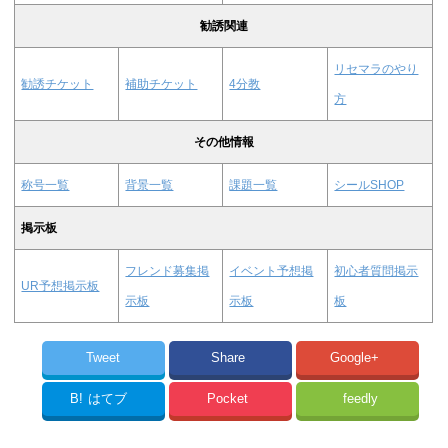
勧誘関連
リセマラのやり
勧誘チケット
補助チケット
4分教
方
その他情報
称号一覧
背景一覧
課題一覧
シールSHOP
掲示板
フレンド募集掲
イベント予想掲
初心者質問掲示
UR予想掲示板
示板
示板
板
Tweet
Share
Google+
B!
はてブ
Pocket
feedly