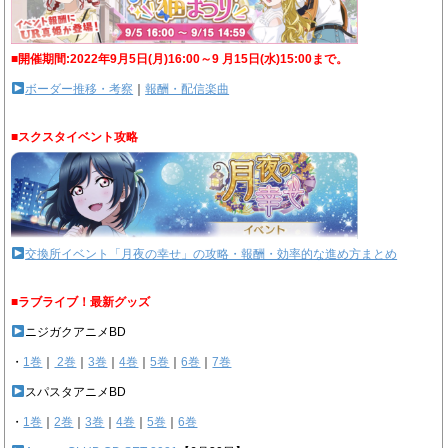
■開催期間:2022年9月5日(月)16:00～9 月15日(水)15:00まで。
ボーダー推移・考察
｜
報酬・配信楽曲
■スクスタイベント攻略
交換所イベント「月夜の幸せ」の攻略・報酬・効率的な進め方まとめ
■ラブライブ！最新グッズ
ニジガクアニメBD
・
1巻
｜
2巻
｜
3巻
｜
4巻
｜
5巻
｜
6巻
｜
7巻
スパスタアニメBD
・
1巻
｜
2巻
｜
3巻
｜
4巻
｜
5巻
｜
6巻