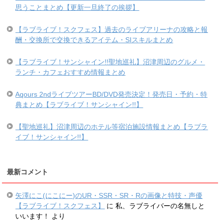
思うことまとめ【更新一旦終了の挨拶】
【ラブライブ！スクフェス】過去のライブアリーナの攻略と報
酬・交換所で交換できるアイテム・SIスキルまとめ
【ラブライブ！サンシャイン!!聖地巡礼】沼津周辺のグルメ・
ランチ・カフェおすすめ情報まとめ
Aqours 2ndライブツアーBD/DVD発売決定！発売日・予約・特
典まとめ【ラブライブ！サンシャイン!!】
【聖地巡礼】沼津周辺のホテル等宿泊施設情報まとめ【ラブラ
イブ！サンシャイン!!】
最新コメント
矢澤にこ(にこにー)のUR・SSR・SR・Rの画像と特技・声優
【ラブライブ！スクフェス】
に
私、ラブライバーの名無しと
いいます！
より