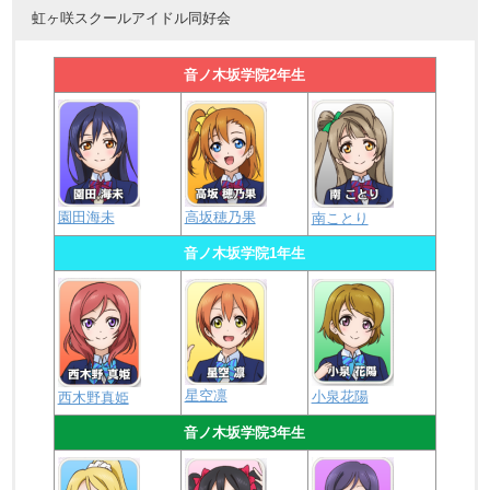
虹ヶ咲スクールアイドル同好会
音ノ木坂学院2年生
園田海未
高坂穂乃果
南ことり
音ノ木坂学院1年生
星空凛
小泉花陽
西木野真姫
音ノ木坂学院3年生