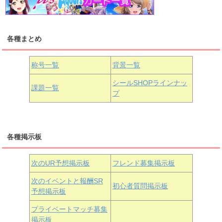
浦の星女学院1年生
虹ヶ咲学園1年生
各種まとめ
国木田花丸
津島善子
黒澤ルビィ
桜坂しずく
中須かすみ
称号一覧
背景一覧
天王寺璃奈
浦の星女学院3年生
シールSHOPラインナッ
課題一覧
プ
三船栞子
各種掲示板
小原鞠莉
黒澤ダイヤ
松浦果南
虹ヶ咲学園3年生
次のUR予想掲示板
フレンド募集掲示板
次のイベントと報酬SR
初心者質問掲示板
予想掲示板
近江彼方
朝香果林
エマ・ヴェルデ
プライベートマッチ募集
掲示板