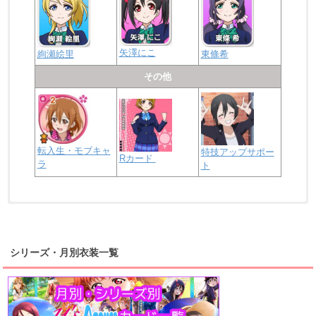
矢澤にこ
絢瀬絵里
東條希
その他
転入生・モブキャ
特技アップサポー
Rカード
ラ
ト
浦の星女学院2年生
虹ヶ咲学園2年生
シリーズ・月別衣装一覧
高海千歌
渡辺曜
桜内梨子
上原歩夢
宮下愛
優木せつ菜