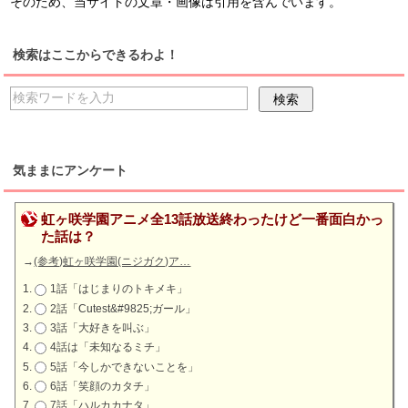
そのため、当サイトの文章・画像は引用を含んでいます。
検索はここからできるわよ！
気ままにアンケート
虹ヶ咲学園アニメ全13話放送終わったけど一番面白かっ
た話は？
→
(参考)虹ヶ咲学園(ニジガク)ア…
1話「はじまりのトキメキ」
2話「Cutest&#9825;ガール」
3話「大好きを叫ぶ」
4話は「未知なるミチ」
5話「今しかできないことを」
6話「笑顔のカタチ」
7話「ハルカカナタ」