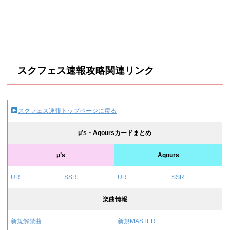
スクフェス速報攻略関連リンク
スクフェス速報トップページに戻る
μ’s・Aqoursカードまとめ
μ’s
Aqours
UR
SSR
UR
SSR
楽曲情報
新規解禁曲
新規MASTER