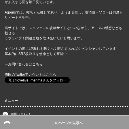
が加入する回を毎日見ています。
Aqoursでは、曜ちゃん推しであり、ようまる推し。友情ヨーソローは何度も
リピート再生中。
当サイトでは、スクフェスの攻略サイトといいながら、アニメの感想なども
載せる
ラブライブ！関連全般を取り扱いたいと思います。
イベントの度にLP漏れを防ぐべく暇さえあればシャンシャンしています
基本的にSR2枚取りを使命として奮闘中
⇒お問い合わせはこちら
俺氏のTwitterアカウントはこちら
メニュー
お問い合わせ
スクフェス速報｜スクスタ攻略・最新情報まとめトップページ
このページの先頭へ