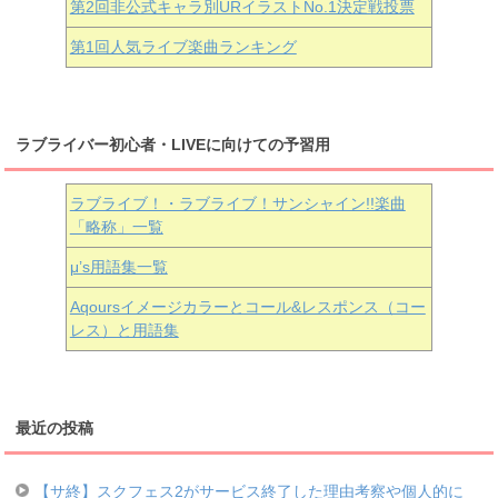
第2回非公式キャラ別URイラストNo.1決定戦投票
第1回人気ライブ楽曲ランキング
ラブライバー初心者・LIVEに向けての予習用
ラブライブ！・ラブライブ！サンシャイン!!楽曲
「略称」一覧
μ’s用語集一覧
Aqoursイメージカラーとコール&レスポンス（コー
レス）と用語集
最近の投稿
【サ終】スクフェス2がサービス終了した理由考察や個人的に