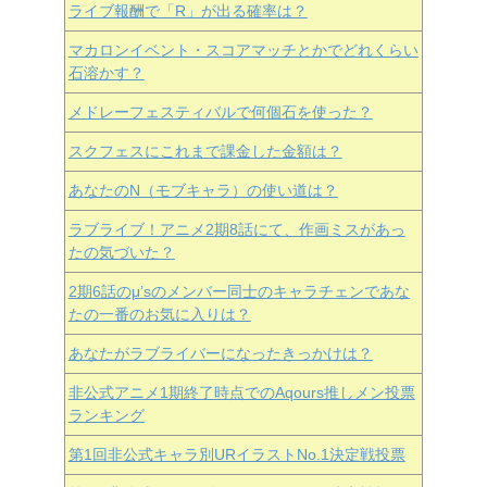
ライブ報酬で「R」が出る確率は？
マカロンイベント・スコアマッチとかでどれくらい
石溶かす？
メドレーフェスティバルで何個石を使った？
スクフェスにこれまで課金した金額は？
あなたのN（モブキャラ）の使い道は？
ラブライブ！アニメ2期8話にて、作画ミスがあっ
たの気づいた？
2期6話のμ’sのメンバー同士のキャラチェンであな
たの一番のお気に入りは？
あなたがラブライバーになったきっかけは？
非公式アニメ1期終了時点でのAqours推しメン投票
ランキング
第1回非公式キャラ別URイラストNo.1決定戦投票