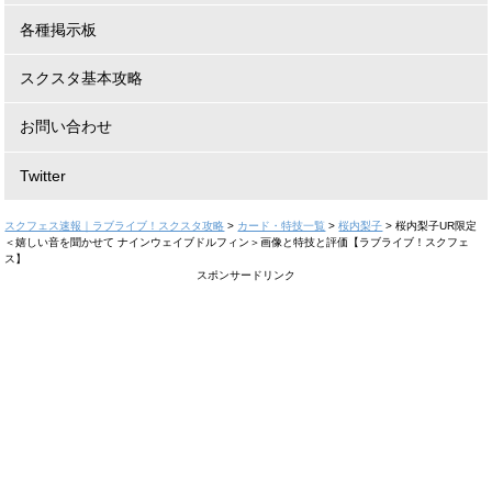
各種掲示板
スクスタ基本攻略
お問い合わせ
Twitter
スクフェス速報｜ラブライブ！スクスタ攻略
>
カード・特技一覧
>
桜内梨子
>
桜内梨子UR限定
＜嬉しい音を聞かせて ナインウェイブドルフィン＞画像と特技と評価【ラブライブ！スクフェ
ス】
スポンサードリンク