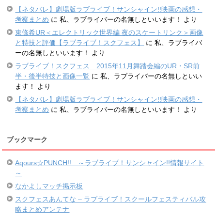
【ネタバレ】劇場版ラブライブ！サンシャイン!!映画の感想・
考察まとめ
に
私、ラブライバーの名無しといいます！
より
東條希UR＜エレクトリック世界編 夜のスケートリンク＞画像
と特技と評価【ラブライブ！スクフェス】
に
私、ラブライバ
ーの名無しといいます！
より
ラブライブ！スクフェス 2015年11月舞踏会編のUR・SR前
半・後半特技と画像一覧
に
私、ラブライバーの名無しといい
ます！
より
【ネタバレ】劇場版ラブライブ！サンシャイン!!映画の感想・
考察まとめ
に
私、ラブライバーの名無しといいます！
より
ブックマーク
Aqours☆PUNCH!! ～ラブライブ！サンシャイン!!情報サイト
～
なかよしマッチ掲示板
スクフェスあんてな – ラブライブ！スクールフェスティバル攻
略まとめアンテナ