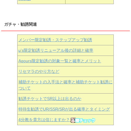
ガチャ・勧誘関連
メンバー限定勧誘・ステップアップ勧誘
μ’s限定勧誘リニューアル後の詳細と確率
Aqours
限定勧誘の対象一覧と確率とメリット
リセマラのやり方など
補助チケットの入手法と確率と補助チケット勧誘に
ついて
勧誘チケットでSR以上は出るのか
特待生勧誘でUR/SSR/SRが出る確率とタイミング
4分教を貴方は信じますか？