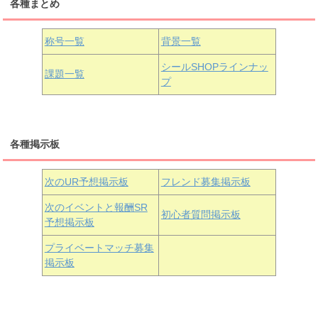
各種まとめ
国木田花丸
津島善子
黒澤ルビィ
桜坂しずく
中須かすみ
称号一覧
背景一覧
天王寺璃奈
浦の星女学院3年生
シールSHOPラインナッ
課題一覧
プ
三船栞子
各種掲示板
小原鞠莉
黒澤ダイヤ
松浦果南
虹ヶ咲学園3年生
次のUR予想掲示板
フレンド募集掲示板
次のイベントと報酬SR
初心者質問掲示板
予想掲示板
近江彼方
朝香果林
エマ・ヴェルデ
プライベートマッチ募集
掲示板