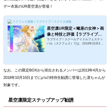
デー衣装のUR星空凛が登場！
スクフェス速報｜ラブライブ！スクスタ攻略
星空凛UR限定＜蠍座の女神＞画
像と特技と評価【ラブライブ！
ラブライブ！スクールアイドルフェスティ
スクフェス】
バル（スクフェス）では、2018年10月31
日〜11月2日23：59までの星空凛生誕祭ャ
ンペーン3日間限定URが登場しています。
ここでは、アケフェスでのバースデーイベ
ントで入手できた限定UR「凛ちゃん」こ
と星空凛UR限定＜蠍座の女神＞の画像と
特技とステータス等をまとめています。星
なお、この限定BOXから排出されるメンバーは2013年4月から
空凛UR限定＜蠍座の女神＞覚醒前後の画
像覚醒前覚醒後 体力スマイルピュアクール
2018年10月10日までにμ‘sの特待生勧誘に登場した凛ちゃんが
レベル15384029802620 レベル80550304
対象です。
1703810 レベル100653304470 4110 特技
蠍座の女神効果（初期）: リズムアイコン2
1個ごとに25%の確...
星空凛限定ステップアップ勧誘