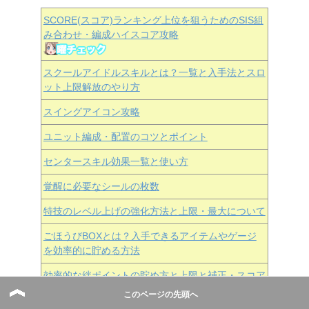
SCORE(スコア)ランキング上位を狙うためのSIS組
み合わせ・編成ハイスコア攻略
スクールアイドルスキルとは？一覧と入手法とスロ
ット上限解放のやり方
スイングアイコン攻略
ユニット編成・配置のコツとポイント
センタースキル効果一覧と使い方
覚醒に必要なシールの枚数
特技のレベル上げの強化方法と上限・最大について
ごほうびBOXとは？入手できるアイテムやゲージ
を効率的に貯める方法
効率的な絆ポイントの貯め方と上限と補正・スコア
について
このページの先頭へ