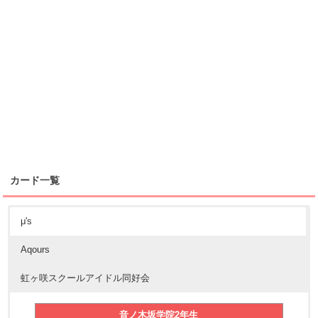
カード一覧
μ's
Aqours
虹ヶ咲スクールアイドル同好会
音ノ木坂学院2年生