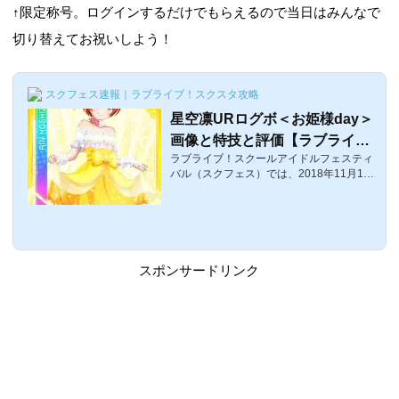
↑限定称号。ログインするだけでもらえるので当日はみんなで
切り替えてお祝いしよう！
スクフェス速報｜ラブライブ！スクスタ攻略
星空凛URログボ＜お姫様day＞
画像と特技と評価【ラブライ
ラブライブ！スクールアイドルフェスティ
ブ！スクフェス】
バル（スクフェス）では、2018年11月1日
23：59までの星空凛生誕祭当日にログイン
することで記念URが入手できます。ここ
では、バースデー記念ログインボーナスと
して登場した「凛ちゃん」こと星空凛UR
ログボ＜お姫様day＞の画像と特技とステ
ータス等をまとめています。星空凛URロ
スポンサードリンク
グボ＜お姫様day＞覚醒前後の画像覚醒前
覚醒後 体力スマイルピュアクールレベル15
340016903300レベル805459028802490
レベル1006489031804790 特技お姫様day
効果（初期）: リズムアイコン26個ごとに1
8%の確率でスコア...