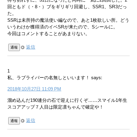
回ともド（・8・）ブをギリギリ回避し、SSR1、SR3だっ
た。
SSRは未所持の魔法使い編なので、あと1枚欲しい所。どう
いうわけか獲得済のイベSRが来たので、Sシールに。
今回はコメントすることがあまりない。
返信
通報
1
私、ラブライバーの名無しといいます！
says:
2018年10月27日 11:09 PM
溜め込んだ190連分の石で迎えに行くぞ……スマイル1年生
スコアアップ７人目は限定凛ちゃんで確定や！
返信
通報