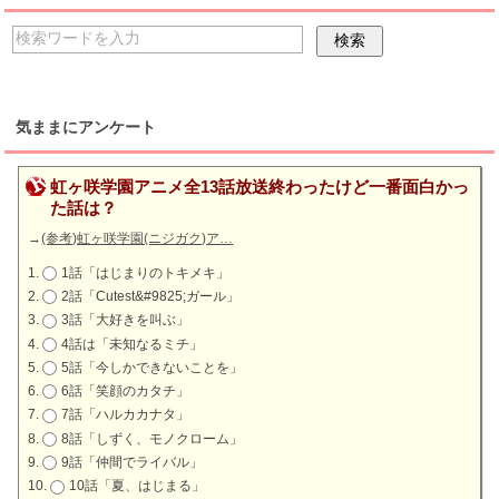
気ままにアンケート
虹ヶ咲学園アニメ全13話放送終わったけど一番面白かっ
た話は？
→
(参考)虹ヶ咲学園(ニジガク)ア…
1話「はじまりのトキメキ」
2話「Cutest&#9825;ガール」
3話「大好きを叫ぶ」
4話は「未知なるミチ」
5話「今しかできないことを」
6話「笑顔のカタチ」
7話「ハルカカナタ」
8話「しずく、モノクローム」
9話「仲間でライバル」
10話「夏、はじまる」