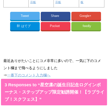
示板
示板
板
Tweet
Share
Google+
B!
はてブ
Pocket
feedly
最近ありがたいことにコメ非常に多いので、一気に下のコメ
ント欄まで飛べるようにしました
⇒
一番下のコメント入力欄へ
3 Responses to “星空凛の誕生日記念ログインボ
ーナス・ステップアップ限定勧誘開催！【ラブライ
ブ！スクフェス】”