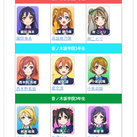
園田海未
高坂穂乃果
南ことり
音ノ木坂学院1年生
星空凛
小泉花陽
西木野真姫
音ノ木坂学院3年生