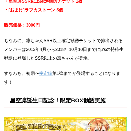
・星空凛SSR以上確定勧誘チケット 1枚
・[おまけ]ラブカストーン 5個
販売価格：3000円
ちなみに、凛ちゃんSSR以上確定勧誘チケットで排出される
メンバーは2013年4月から2018年10月10日までにμ‘sの特待生
勧誘に登場したSSR以上の凛ちゃんが登場。
すなわち、初期〜
宇宙編
第1弾までが登場することになりま
す！
星空凛誕生日記念！限定BOX勧誘実施