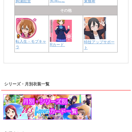
矢澤にこ
絢瀬絵里
東條希
その他
転入生・モブキャ
特技アップサポー
Rカード
ラ
ト
浦の星女学院2年生
虹ヶ咲学園2年生
シリーズ・月別衣装一覧
高海千歌
渡辺曜
桜内梨子
上原歩夢
宮下愛
優木せつ菜
浦の星女学院1年生
虹ヶ咲学園1年生