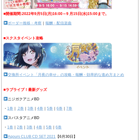
■開催期間:2022年9月5日(月)16:00～9 月15日(水)15:00まで。
ボーダー推移・考察
｜
報酬・配信楽曲
■スクスタイベント攻略
交換所イベント「月夜の幸せ」の攻略・報酬・効率的な進め方まとめ
■ラブライブ！最新グッズ
ニジガクアニメBD
・
1巻
｜
2巻
｜
3巻
｜
4巻
｜
5巻
｜
6巻
｜
7巻
スパスタアニメBD
・
1巻
｜
2巻
｜
3巻
｜
4巻
｜
5巻
｜
6巻
Aqours CLUB CD SET 2021
【6月30日】