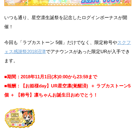
いつも通り、星空凛生誕祭を記念したログインボーナスが開
催！
今回も「ラブカストーン 5個」だけでなく、限定称号や
スクフ
ェス感謝祭2018沼津
でアナウンスがあった限定URが入手でき
ます。
■期間：2018年11月1日(木)0:00から23:59まで
■報酬：【お姫様day】UR星空凛(覚醒済) ＋ ラブカストーン5
個 ＋ 【称号】凛ちゃんお誕生日おめでとう！