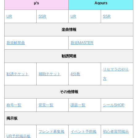
μ’s
Aqours
UR
SSR
UR
SSR
楽曲情報
新規解禁曲
新規MASTER
勧誘関連
リセマラのやり
勧誘チケット
補助チケット
4分教
方
その他情報
称号一覧
背景一覧
課題一覧
シールSHOP
掲示板
フレンド募集掲
イベント予想掲
初心者質問掲示
UR予想掲示板