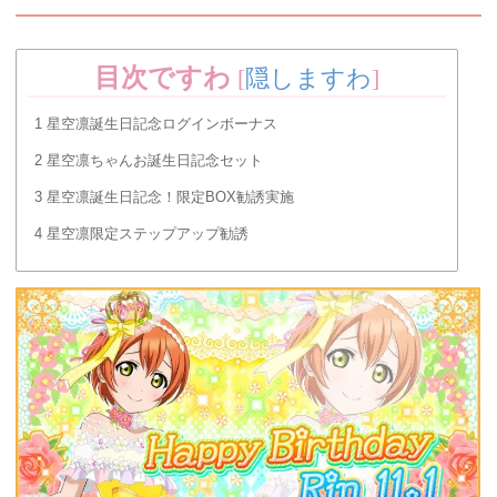
目次ですわ
[
隠しますわ
]
1
星空凛誕生日記念ログインボーナス
2
星空凛ちゃんお誕生日記念セット
3
星空凛誕生日記念！限定BOX勧誘実施
4
星空凛限定ステップアップ勧誘