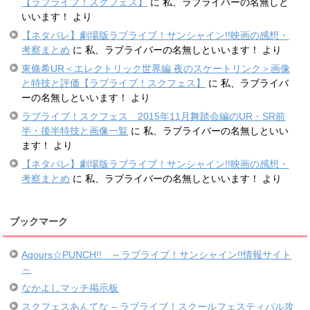
【ラブライブ！スクフェス】
に
私、ラブライバーの名無しと
いいます！
より
【ネタバレ】劇場版ラブライブ！サンシャイン!!映画の感想・
考察まとめ
に
私、ラブライバーの名無しといいます！
より
東條希UR＜エレクトリック世界編 夜のスケートリンク＞画像
と特技と評価【ラブライブ！スクフェス】
に
私、ラブライバ
ーの名無しといいます！
より
ラブライブ！スクフェス 2015年11月舞踏会編のUR・SR前
半・後半特技と画像一覧
に
私、ラブライバーの名無しといい
ます！
より
【ネタバレ】劇場版ラブライブ！サンシャイン!!映画の感想・
考察まとめ
に
私、ラブライバーの名無しといいます！
より
ブックマーク
Aqours☆PUNCH!! ～ラブライブ！サンシャイン!!情報サイト
～
なかよしマッチ掲示板
スクフェスあんてな – ラブライブ！スクールフェスティバル攻