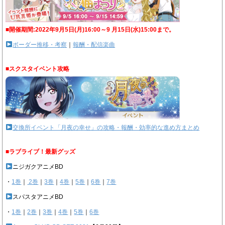
■開催期間:2022年9月5日(月)16:00～9 月15日(水)15:00まで。
ボーダー推移・考察
｜
報酬・配信楽曲
■スクスタイベント攻略
交換所イベント「月夜の幸せ」の攻略・報酬・効率的な進め方まとめ
■ラブライブ！最新グッズ
ニジガクアニメBD
・
1巻
｜
2巻
｜
3巻
｜
4巻
｜
5巻
｜
6巻
｜
7巻
スパスタアニメBD
・
1巻
｜
2巻
｜
3巻
｜
4巻
｜
5巻
｜
6巻