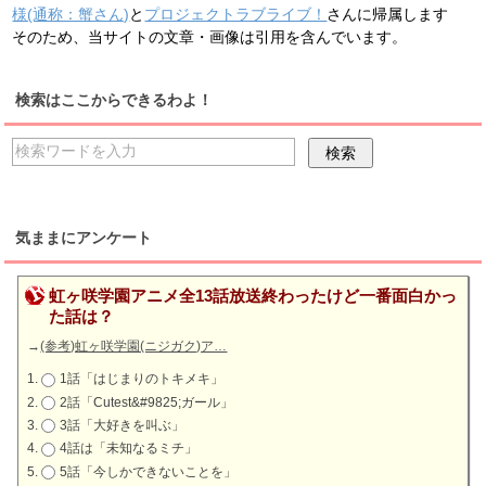
様(通称：蟹さん)
と
プロジェクトラブライブ！
さんに帰属します
そのため、当サイトの文章・画像は引用を含んでいます。
検索はここからできるわよ！
気ままにアンケート
虹ヶ咲学園アニメ全13話放送終わったけど一番面白かっ
た話は？
→
(参考)虹ヶ咲学園(ニジガク)ア…
1話「はじまりのトキメキ」
2話「Cutest&#9825;ガール」
3話「大好きを叫ぶ」
4話は「未知なるミチ」
5話「今しかできないことを」