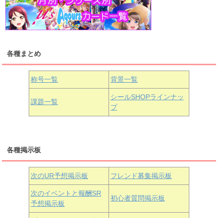
高海千歌
渡辺曜
桜内梨子
上原歩夢
宮下愛
優木せつ菜
浦の星女学院1年生
虹ヶ咲学園1年生
各種まとめ
国木田花丸
津島善子
黒澤ルビィ
桜坂しずく
中須かすみ
称号一覧
背景一覧
天王寺璃奈
浦の星女学院3年生
シールSHOPラインナッ
課題一覧
プ
三船栞子
各種掲示板
小原鞠莉
黒澤ダイヤ
松浦果南
虹ヶ咲学園3年生
次のUR予想掲示板
フレンド募集掲示板
次のイベントと報酬SR
初心者質問掲示板
予想掲示板
近江彼方
朝香果林
エマ・ヴェルデ