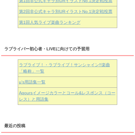
第1回非公式キャラ別URイラストNo.1決定戦投票
第2回非公式キャラ別URイラストNo.1決定戦投票
第1回人気ライブ楽曲ランキング
ラブライバー初心者・LIVEに向けての予習用
ラブライブ！・ラブライブ！サンシャイン!!楽曲
「略称」一覧
μ’s用語集一覧
Aqoursイメージカラーとコール&レスポンス（コー
レス）と用語集
最近の投稿