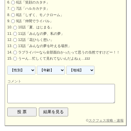
6話「笑顔のカタチ」
7話「ハルカカナタ」
8話「しずく、モノクローム」
9話「仲間でライバル」
10話「夏、はじまる」
11話「みんなの夢、私の夢」
12話「花ひらく想い」
13話「みんなの夢を叶える場所」
ラブライバーなら全部面白かったって思うの当然ですけどー！！
うーん…忙しくて見れてないんだよねぇ…zzz
コメント
©
スクフェス攻略・速報