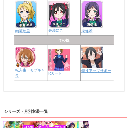
矢澤にこ
絢瀬絵里
東條希
その他
転入生・モブキャ
特技アップサポー
Rカード
ラ
ト
浦の星女学院2年生
虹ヶ咲学園2年生
シリーズ・月別衣装一覧