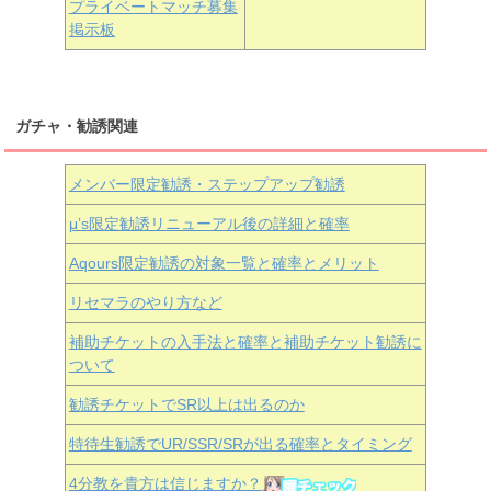
プライベートマッチ募集
掲示板
ガチャ・勧誘関連
メンバー限定勧誘・ステップアップ勧誘
μ’s限定勧誘リニューアル後の詳細と確率
Aqours
限定勧誘の対象一覧と確率とメリット
リセマラのやり方など
補助チケットの入手法と確率と補助チケット勧誘に
ついて
勧誘チケットでSR以上は出るのか
特待生勧誘でUR/SSR/SRが出る確率とタイミング
4分教を貴方は信じますか？