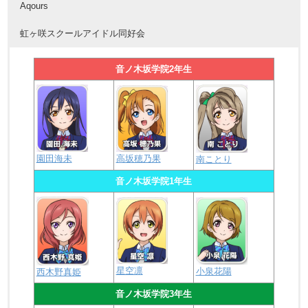
Aqours
虹ヶ咲スクールアイドル同好会
音ノ木坂学院2年生
園田海未
高坂穂乃果
南ことり
音ノ木坂学院1年生
星空凛
小泉花陽
西木野真姫
音ノ木坂学院3年生