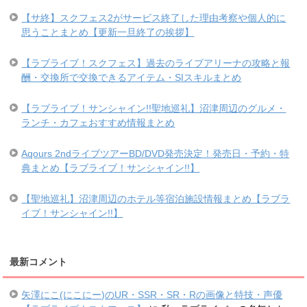
【サ終】スクフェス2がサービス終了した理由考察や個人的に
思うことまとめ【更新一旦終了の挨拶】
【ラブライブ！スクフェス】過去のライブアリーナの攻略と報
酬・交換所で交換できるアイテム・SIスキルまとめ
【ラブライブ！サンシャイン!!聖地巡礼】沼津周辺のグルメ・
ランチ・カフェおすすめ情報まとめ
Aqours 2ndライブツアーBD/DVD発売決定！発売日・予約・特
典まとめ【ラブライブ！サンシャイン!!】
【聖地巡礼】沼津周辺のホテル等宿泊施設情報まとめ【ラブラ
イブ！サンシャイン!!】
最新コメント
矢澤にこ(にこにー)のUR・SSR・SR・Rの画像と特技・声優