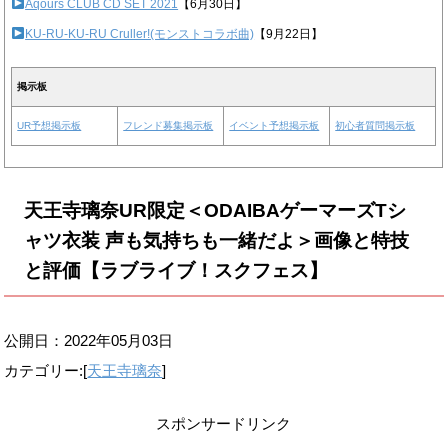
Aqours CLUB CD SET 2021
【6月30日】
KU-RU-KU-RU Cruller!(モンストコラボ曲)
【9月22日】
掲示板
UR予想掲示板
フレンド募集掲示板
イベント予想掲示板
初心者質問掲示板
天王寺璃奈UR限定＜ODAIBAゲーマーズTシ
ャツ衣装 声も気持ちも一緒だよ＞画像と特技
と評価【ラブライブ！スクフェス】
公開日：
2022年05月03日
カテゴリー:[
天王寺璃奈
]
スポンサードリンク