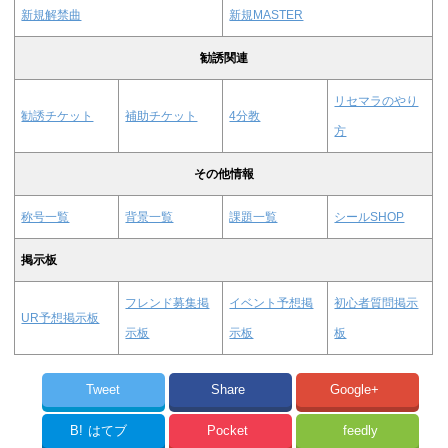
新規解禁曲
新規MASTER
勧誘関連
リセマラのやり
勧誘チケット
補助チケット
4分教
方
その他情報
称号一覧
背景一覧
課題一覧
シールSHOP
掲示板
フレンド募集掲
イベント予想掲
初心者質問掲示
UR予想掲示板
示板
示板
板
Tweet
Share
Google+
B!
はてブ
Pocket
feedly