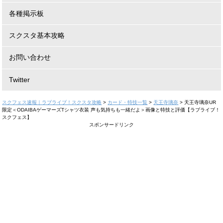
各種掲示板
スクスタ基本攻略
お問い合わせ
Twitter
スクフェス速報｜ラブライブ！スクスタ攻略
>
カード・特技一覧
>
天王寺璃奈
>
天王寺璃奈UR
限定＜ODAIBAゲーマーズTシャツ衣装 声も気持ちも一緒だよ＞画像と特技と評価【ラブライブ！
スクフェス】
スポンサードリンク