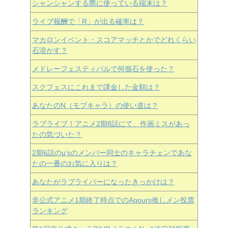
シャンシャンする際に使っている端末は？
ライブ報酬で「R」が出る確率は？
マカロンイベント・スコアマッチとかでどれくらい
石溶かす？
メドレーフェスティバルで何個石を使った？
スクフェスにこれまで課金した金額は？
あなたのN（モブキャラ）の使い道は？
ラブライブ！アニメ2期8話にて、作画ミスがあっ
たの気づいた？
2期6話のμ’sのメンバー同士のキャラチェンであな
たの一番のお気に入りは？
あなたがラブライバーになったきっかけは？
非公式アニメ1期終了時点でのAqours推しメン投票
ランキング