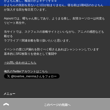
かよちん推し。極度のかよキチですｗｗ
かよちんの笑顔を見ないと1日が始まりません。寝る前は1期4話のかよちん
が加入する回を毎日見ています。
Aqoursでは、曜ちゃん推しであり、ようまる推し。友情ヨーソローは何度も
リピート再生中。
当サイトでは、スクフェスの攻略サイトといいながら、アニメの感想なども
載せる
ラブライブ！関連全般を取り扱いたいと思います。
イベントの度にLP漏れを防ぐべく暇さえあればシャンシャンしています
基本的にSR2枚取りを使命として奮闘中
⇒お問い合わせはこちら
俺氏のTwitterアカウントはこちら
メニュー
このページの先頭へ
お問い合わせ