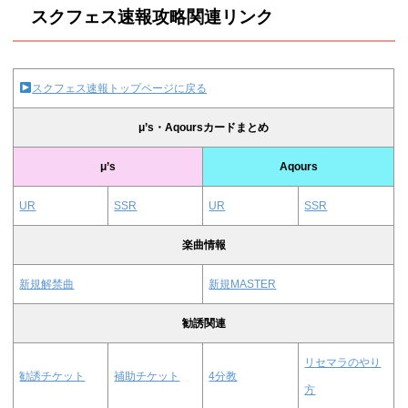
スクフェス速報攻略関連リンク
スクフェス速報トップページに戻る
μ’s・Aqoursカードまとめ
μ’s
Aqours
UR
SSR
UR
SSR
楽曲情報
新規解禁曲
新規MASTER
勧誘関連
リセマラのやり
勧誘チケット
補助チケット
4分教
方