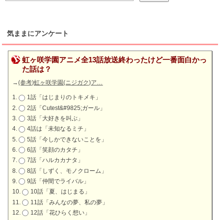
気ままにアンケート
虹ヶ咲学園アニメ全13話放送終わったけど一番面白かっ
た話は？
→
(参考)虹ヶ咲学園(ニジガク)ア…
1話「はじまりのトキメキ」
2話「Cutest&#9825;ガール」
3話「大好きを叫ぶ」
4話は「未知なるミチ」
5話「今しかできないことを」
6話「笑顔のカタチ」
7話「ハルカカナタ」
8話「しずく、モノクローム」
9話「仲間でライバル」
10話「夏、はじまる」
11話「みんなの夢、私の夢」
12話「花ひらく想い」