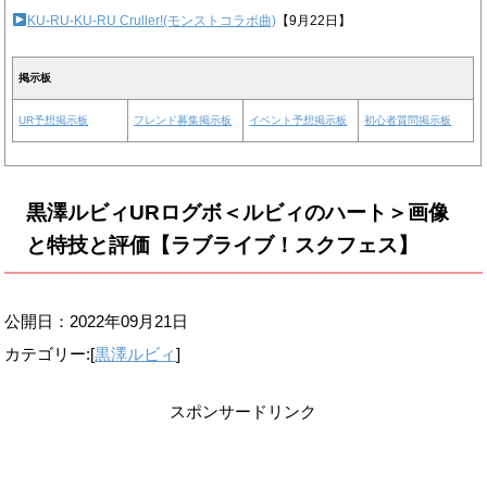
KU-RU-KU-RU Cruller!(モンストコラボ曲)
【9月22日】
掲示板
UR予想掲示板
フレンド募集掲示板
イベント予想掲示板
初心者質問掲示板
黒澤ルビィURログボ＜ルビィのハート＞画像
と特技と評価【ラブライブ！スクフェス】
公開日：
2022年09月21日
カテゴリー:[
黒澤ルビィ
]
スポンサードリンク