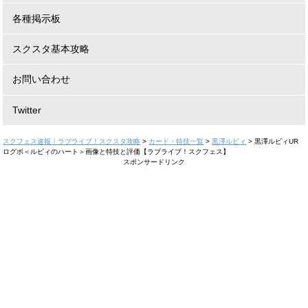
各種掲示板
スクスタ基本攻略
お問い合わせ
Twitter
スクフェス速報｜ラブライブ！スクスタ攻略
>
カード・特技一覧
>
黒澤ルビィ
>
黒澤ルビィUR
ログボ＜ルビィのハート＞画像と特技と評価【ラブライブ！スクフェス】
スポンサードリンク