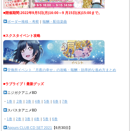
■開催期間:2022年9月5日(月)16:00～9 月15日(水)15:00まで。
ボーダー推移・考察
｜
報酬・配信楽曲
■スクスタイベント攻略
交換所イベント「月夜の幸せ」の攻略・報酬・効率的な進め方まとめ
■ラブライブ！最新グッズ
ニジガクアニメBD
・
1巻
｜
2巻
｜
3巻
｜
4巻
｜
5巻
｜
6巻
｜
7巻
スパスタアニメBD
・
1巻
｜
2巻
｜
3巻
｜
4巻
｜
5巻
｜
6巻
Aqours CLUB CD SET 2021
【6月30日】