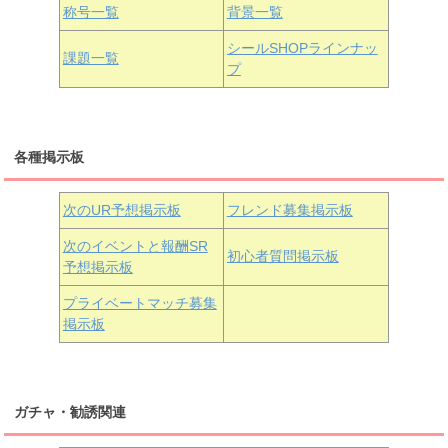
国木田花丸
津島善子
黒澤ルビィ
桜坂しずく
中須かすみ
称号一覧
背景一覧
天王寺璃奈
浦の星女学院3年生
シールSHOPラインナッ
課題一覧
プ
三船栞子
各種掲示板
小原鞠莉
黒澤ダイヤ
松浦果南
虹ヶ咲学園3年生
次のUR予想掲示板
フレンド募集掲示板
次のイベントと報酬SR
初心者質問掲示板
予想掲示板
近江彼方
朝香果林
エマ・ヴェルデ
プライベートマッチ募集
掲示板
ガチャ・勧誘関連