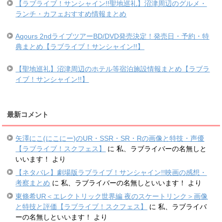
【ラブライブ！サンシャイン!!聖地巡礼】沼津周辺のグルメ・
ランチ・カフェおすすめ情報まとめ
Aqours 2ndライブツアーBD/DVD発売決定！発売日・予約・特
典まとめ【ラブライブ！サンシャイン!!】
【聖地巡礼】沼津周辺のホテル等宿泊施設情報まとめ【ラブラ
イブ！サンシャイン!!】
最新コメント
矢澤にこ(にこにー)のUR・SSR・SR・Rの画像と特技・声優
【ラブライブ！スクフェス】
に
私、ラブライバーの名無しと
いいます！
より
【ネタバレ】劇場版ラブライブ！サンシャイン!!映画の感想・
考察まとめ
に
私、ラブライバーの名無しといいます！
より
東條希UR＜エレクトリック世界編 夜のスケートリンク＞画像
と特技と評価【ラブライブ！スクフェス】
に
私、ラブライバ
ーの名無しといいます！
より