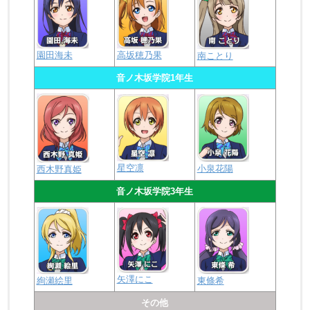
園田海未
高坂穂乃果
南ことり
音ノ木坂学院1年生
星空凛
小泉花陽
西木野真姫
音ノ木坂学院3年生
矢澤にこ
絢瀬絵里
東條希
その他