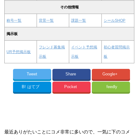
その他情報
称号一覧
背景一覧
課題一覧
シールSHOP
掲示板
フレンド募集掲
イベント予想掲
初心者質問掲示
UR予想掲示板
示板
示板
板
Tweet
Share
Google+
B!
はてブ
Pocket
feedly
最近ありがたいことにコメ非常に多いので、一気に下のコメ