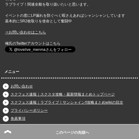
ラブライブ！関連全般を取り扱いたいと思います。
イベントの度にLP漏れを防ぐべく暇さえあればシャンシャンしています
基本的にSR2枚取りを使命として奮闘中
⇒お問い合わせはこちら
俺氏のTwitterアカウントはこちら
メニュー
お問い合わせ
スクフェス速報｜スクスタ攻略・最新情報まとめトップページ
スクフェス速報｜ラブライブ！サンシャイン!!攻略まとめwikiの目次
プライバシーポリシー
免責事項
イベント情報
このページの先頭へ
ガチャ・勧誘関連