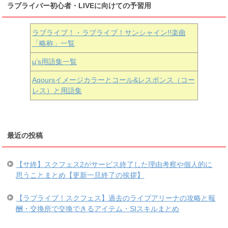
ラブライバー初心者・LIVEに向けての予習用
ラブライブ！・ラブライブ！サンシャイン!!楽曲
「略称」一覧
μ’s用語集一覧
Aqoursイメージカラーとコール&レスポンス（コー
レス）と用語集
最近の投稿
【サ終】スクフェス2がサービス終了した理由考察や個人的に
思うことまとめ【更新一旦終了の挨拶】
【ラブライブ！スクフェス】過去のライブアリーナの攻略と報
酬・交換所で交換できるアイテム・SIスキルまとめ