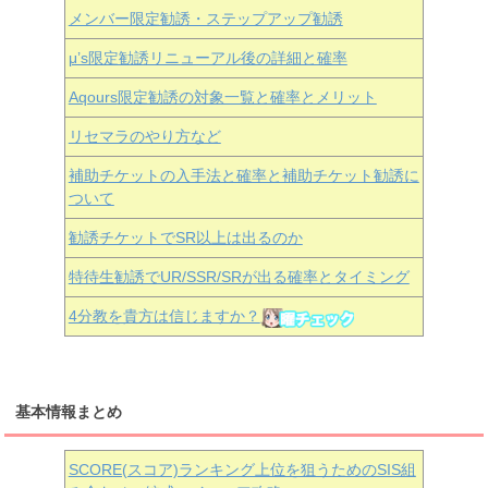
メンバー限定勧誘・ステップアップ勧誘
μ’s限定勧誘リニューアル後の詳細と確率
Aqours
限定勧誘の対象一覧と確率とメリット
リセマラのやり方など
補助チケットの入手法と確率と補助チケット勧誘に
ついて
勧誘チケットでSR以上は出るのか
特待生勧誘でUR/SSR/SRが出る確率とタイミング
4分教を貴方は信じますか？
基本情報まとめ
SCORE(スコア)ランキング上位を狙うためのSIS組