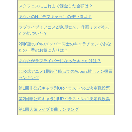
スクフェスにこれまで課金した金額は？
あなたのN（モブキャラ）の使い道は？
ラブライブ！アニメ2期8話にて、作画ミスがあっ
たの気づいた？
2期6話のμ’sのメンバー同士のキャラチェンであな
たの一番のお気に入りは？
あなたがラブライバーになったきっかけは？
非公式アニメ1期終了時点でのAqours推しメン投票
ランキング
第1回非公式キャラ別URイラストNo.1決定戦投票
第2回非公式キャラ別URイラストNo.1決定戦投票
第1回人気ライブ楽曲ランキング