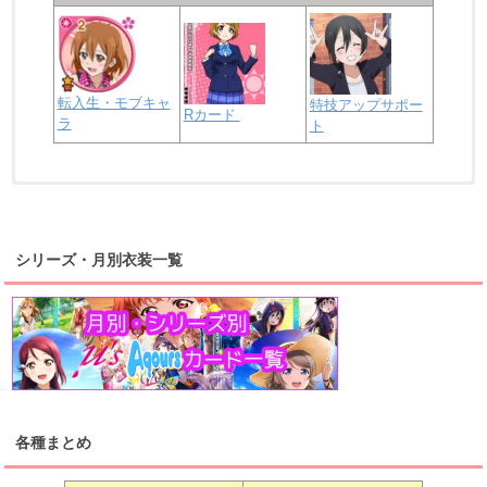
転入生・モブキャ
特技アップサポー
Rカード
ラ
ト
浦の星女学院2年生
虹ヶ咲学園2年生
シリーズ・月別衣装一覧
高海千歌
渡辺曜
桜内梨子
上原歩夢
宮下愛
優木せつ菜
浦の星女学院1年生
虹ヶ咲学園1年生
各種まとめ