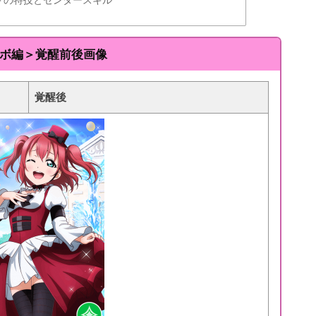
ラボ編＞覚醒前後画像
覚醒後