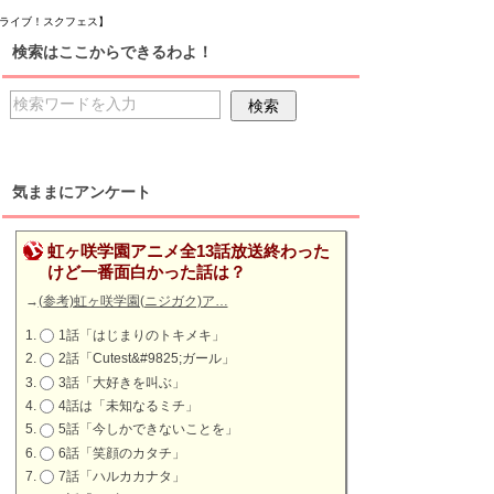
ブライブ！スクフェス】
検索はここからできるわよ！
気ままにアンケート
虹ヶ咲学園アニメ全13話放送終わった
けど一番面白かった話は？
→
(参考)虹ヶ咲学園(ニジガク)ア…
1話「はじまりのトキメキ」
2話「Cutest&#9825;ガール」
3話「大好きを叫ぶ」
4話は「未知なるミチ」
5話「今しかできないことを」
6話「笑顔のカタチ」
7話「ハルカカナタ」