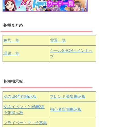
浦の星女学院1年生
虹ヶ咲学園1年生
各種まとめ
国木田花丸
津島善子
黒澤ルビィ
桜坂しずく
中須かすみ
称号一覧
背景一覧
天王寺璃奈
浦の星女学院3年生
シールSHOPラインナッ
課題一覧
プ
三船栞子
各種掲示板
小原鞠莉
黒澤ダイヤ
松浦果南
虹ヶ咲学園3年生
次のUR予想掲示板
フレンド募集掲示板
次のイベントと報酬SR
初心者質問掲示板
予想掲示板
エマ・ヴェ
近江彼方
朝香果林
プライベートマッチ募集
ルデ