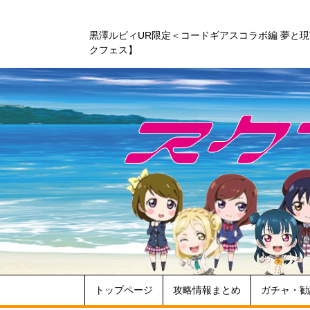
黒澤ルビィUR限定＜コードギアスコラボ編 夢と
クフェス】
トップページ
攻略情報まとめ
ガチャ・勧