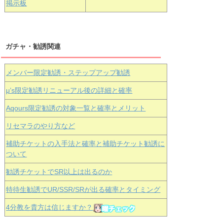
掲示板
ガチャ・勧誘関連
メンバー限定勧誘・ステップアップ勧誘
μ’s限定勧誘リニューアル後の詳細と確率
Aqours
限定勧誘の対象一覧と確率とメリット
リセマラのやり方など
補助チケットの入手法と確率と補助チケット勧誘に
ついて
勧誘チケットでSR以上は出るのか
特待生勧誘でUR/SSR/SRが出る確率とタイミング
4分教を貴方は信じますか？