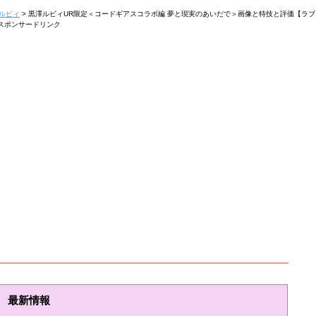
ルビィ
>
黒澤ルビィUR限定＜コードギアスコラボ編 夢と現実のあいだで＞画像と特技と評価【ラ
スポンサードリンク
最新情報