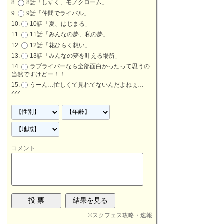
8話「しずく、モノクローム」
9話「仲間でライバル」
10話「夏、はじまる」
11話「みんなの夢、私の夢」
12話「花ひらく想い」
13話「みんなの夢を叶える場所」
ラブライバーなら全部面白かったって思うの
当然ですけどー！！
うーん…忙しくて見れてないんだよねぇ…
zzz
コメント
©
スクフェス攻略・速報