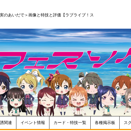
現実のあいだで＞画像と特技と評価【ラブライブ！ス
誘関連
イベント情報
カード・特技一覧
各種掲示板
ス