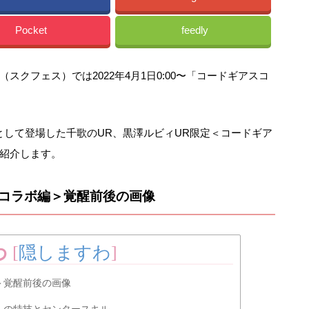
Pocket
feedly
クフェス）では2022年4月1日0:00〜「コードギアスコ
として登場した千歌のUR、黒澤ルビィUR限定＜コードギア
紹介します。
スコラボ編＞覚醒前後の画像
わ
[
隠しますわ
]
＞覚醒前後の画像
＞の特技とセンタースキル