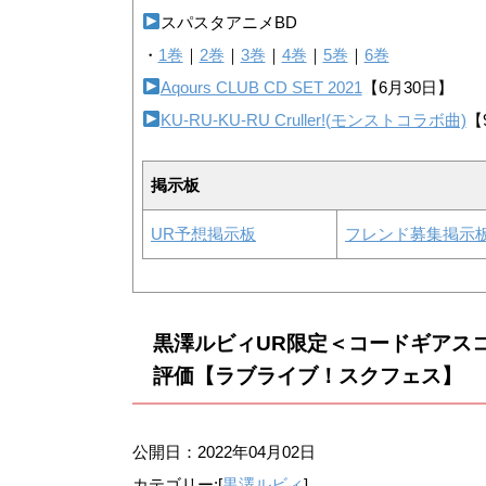
スパスタアニメBD
・
1巻
｜
2巻
｜
3巻
｜
4巻
｜
5巻
｜
6巻
Aqours CLUB CD SET 2021
【6月30日】
KU-RU-KU-RU Cruller!(モンストコラボ曲)
【
掲示板
UR予想掲示板
フレンド募集掲示
黒澤ルビィUR限定＜コードギアス
評価【ラブライブ！スクフェス】
公開日：
2022年04月02日
カテゴリー:[
黒澤ルビィ
]