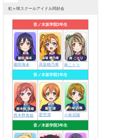
虹ヶ咲スクールアイドル同好会
音ノ木坂学院2年生
園田海未
高坂穂乃果
南ことり
音ノ木坂学院1年生
星空凛
小泉花陽
西木野真姫
音ノ木坂学院3年生