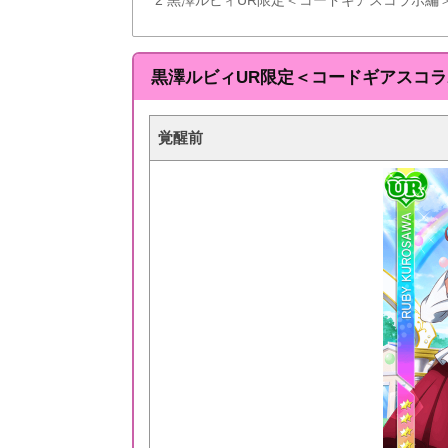
黒澤ルビィUR限定＜コードギアスコ
覚醒前