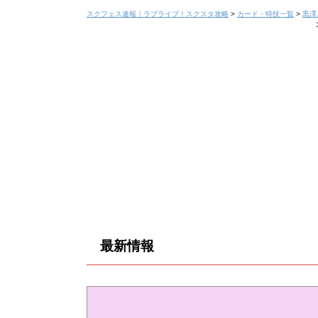
スクフェス速報｜ラブライブ！スクスタ攻略
>
カード・特技一覧
>
黒澤
最新情報