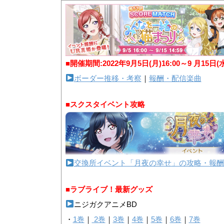
■開催期間:2022年9月5日(月)16:00～9 月15日(
ボーダー推移・考察
｜
報酬・配信楽曲
■スクスタイベント攻略
交換所イベント「月夜の幸せ」の攻略・報酬
■ラブライブ！最新グッズ
ニジガクアニメBD
・
1巻
｜
2巻
｜
3巻
｜
4巻
｜
5巻
｜
6巻
｜
7巻