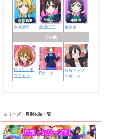
矢澤にこ
絢瀬絵里
東條希
その他
転入生・モ
特技アップ
Rカード
ブキャラ
サポート
浦の星女学院2年生
虹ヶ咲学園2年生
シリーズ・月別衣装一覧
高海千歌
渡辺曜
桜内梨子
上原歩夢
宮下愛
優木せつ菜