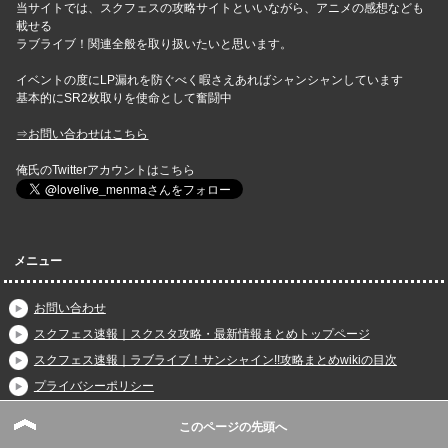
当サイトでは、スクフェスの攻略サイトといいながら、アニメの感想なども
載せる
ラブライブ！関連全般を取り扱いたいと思います。
イベントの度にLP漏れを防ぐべく暇さえあればシャンシャンしています
基本的にSR2枚取りを使命として奮闘中
⇒お問い合わせはこちら
俺氏のTwitterアカウントはこちら
メニュー
お問い合わせ
スクフェス速報｜スクスタ攻略・最新情報まとめトップページ
スクフェス速報｜ラブライブ！サンシャイン!!攻略まとめwikiの目次
プライバシーポリシー
免責事項
このページの先頭へ
イベント情報