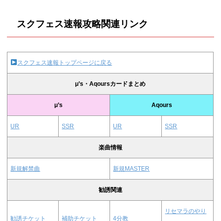
スクフェス速報攻略関連リンク
スクフェス速報トップページに戻る
μ’s・Aqoursカードまとめ
μ’s
Aqours
UR
SSR
UR
SSR
楽曲情報
新規解禁曲
新規MASTER
勧誘関連
リセマラのやり
勧誘チケット
補助チケット
4分教