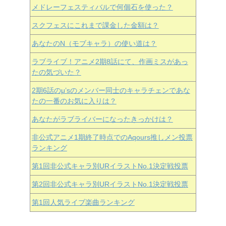
メドレーフェスティバルで何個石を使った？
スクフェスにこれまで課金した金額は？
あなたのN（モブキャラ）の使い道は？
ラブライブ！アニメ2期8話にて、作画ミスがあっ
たの気づいた？
2期6話のμ’sのメンバー同士のキャラチェンであな
たの一番のお気に入りは？
あなたがラブライバーになったきっかけは？
非公式アニメ1期終了時点でのAqours推しメン投票
ランキング
第1回非公式キャラ別URイラストNo.1決定戦投票
第2回非公式キャラ別URイラストNo.1決定戦投票
第1回人気ライブ楽曲ランキング