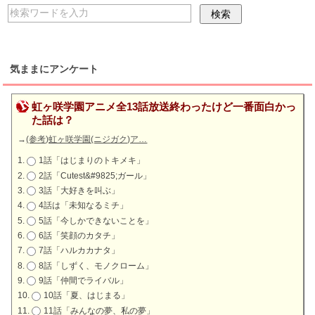
気ままにアンケート
虹ヶ咲学園アニメ全13話放送終わったけど一番面白かっ
た話は？
→
(参考)虹ヶ咲学園(ニジガク)ア…
1話「はじまりのトキメキ」
2話「Cutest&#9825;ガール」
3話「大好きを叫ぶ」
4話は「未知なるミチ」
5話「今しかできないことを」
6話「笑顔のカタチ」
7話「ハルカカナタ」
8話「しずく、モノクローム」
9話「仲間でライバル」
10話「夏、はじまる」
11話「みんなの夢、私の夢」