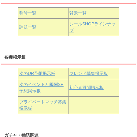
国木田花丸
津島善子
黒澤ルビィ
桜坂しずく
中須かすみ
称号一覧
背景一覧
天王寺璃奈
浦の星女学院3年生
シールSHOPラインナッ
課題一覧
プ
三船栞子
各種掲示板
小原鞠莉
黒澤ダイヤ
松浦果南
虹ヶ咲学園3年生
次のUR予想掲示板
フレンド募集掲示板
次のイベントと報酬SR
初心者質問掲示板
予想掲示板
近江彼方
朝香果林
エマ・ヴェルデ
プライベートマッチ募集
掲示板
ガチャ・勧誘関連