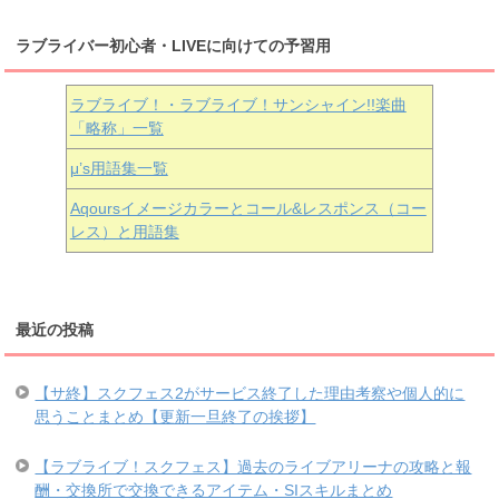
ラブライバー初心者・LIVEに向けての予習用
ラブライブ！・ラブライブ！サンシャイン!!楽曲
「略称」一覧
μ’s用語集一覧
Aqoursイメージカラーとコール&レスポンス（コー
レス）と用語集
最近の投稿
【サ終】スクフェス2がサービス終了した理由考察や個人的に
思うことまとめ【更新一旦終了の挨拶】
【ラブライブ！スクフェス】過去のライブアリーナの攻略と報
酬・交換所で交換できるアイテム・SIスキルまとめ