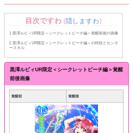
目次ですわ
[
隠しますわ
]
1
黒澤ルビィUR限定＜シークレットビーチ編＞覚醒前後の画像
2
黒澤ルビィUR限定＜シークレットビーチ編＞の特技とセンタ
ースキル
黒澤ルビィUR限定＜シークレットビーチ編＞覚醒
前後画像
覚醒前
覚醒後