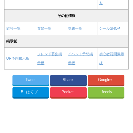
方
その他情報
称号一覧
背景一覧
課題一覧
シールSHOP
掲示板
フレンド募集掲
イベント予想掲
初心者質問掲示
UR予想掲示板
示板
示板
板
Tweet
Share
Google+
B!
はてブ
Pocket
feedly