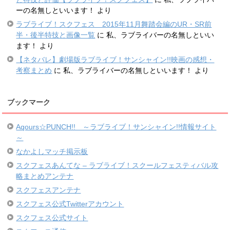
ーの名無しといいます！
より
ラブライブ！スクフェス 2015年11月舞踏会編のUR・SR前
半・後半特技と画像一覧
に
私、ラブライバーの名無しといい
ます！
より
【ネタバレ】劇場版ラブライブ！サンシャイン!!映画の感想・
考察まとめ
に
私、ラブライバーの名無しといいます！
より
ブックマーク
Aqours☆PUNCH!! ～ラブライブ！サンシャイン!!情報サイト
～
なかよしマッチ掲示板
スクフェスあんてな – ラブライブ！スクールフェスティバル攻
略まとめアンテナ
スクフェスアンテナ
スクフェス公式Twitterアカウント
スクフェス公式サイト