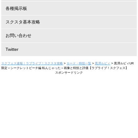
各種掲示板
スクスタ基本攻略
お問い合わせ
Twitter
スクフェス速報｜ラブライブ！スクスタ攻略
>
カード・特技一覧
>
黒澤ルビィ
>
黒澤ルビィUR
限定＜シークレットビーチ編 転んじゃった＞画像と特技と評価【ラブライブ！スクフェス】
スポンサードリンク