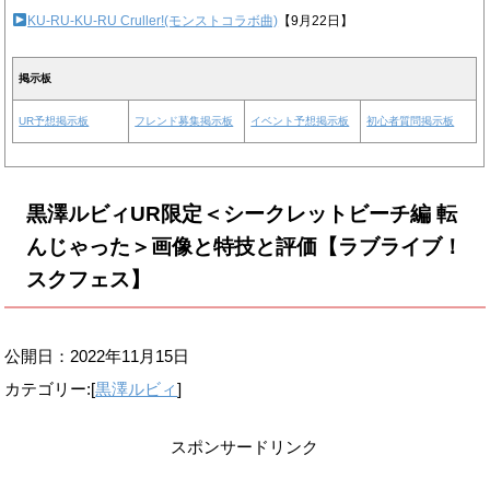
KU-RU-KU-RU Cruller!(モンストコラボ曲)
【9月22日】
掲示板
UR予想掲示板
フレンド募集掲示板
イベント予想掲示板
初心者質問掲示板
黒澤ルビィUR限定＜シークレットビーチ編 転
んじゃった＞画像と特技と評価【ラブライブ！
スクフェス】
公開日：
2022年11月15日
カテゴリー:[
黒澤ルビィ
]
スポンサードリンク