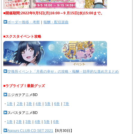
■開催期間:2022年9月5日(月)16:00～9 月15日(水)15:00まで。
ボーダー推移・考察
｜
報酬・配信楽曲
■スクスタイベント攻略
交換所イベント「月夜の幸せ」の攻略・報酬・効率的な進め方まとめ
■ラブライブ！最新グッズ
ニジガクアニメBD
・
1巻
｜
2巻
｜
3巻
｜
4巻
｜
5巻
｜
6巻
｜
7巻
スパスタアニメBD
・
1巻
｜
2巻
｜
3巻
｜
4巻
｜
5巻
｜
6巻
Aqours CLUB CD SET 2021
【6月30日】