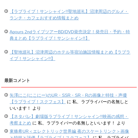
【ラブライブ！サンシャイン!!聖地巡礼】沼津周辺のグルメ・
ランチ・カフェおすすめ情報まとめ
Aqours 2ndライブツアーBD/DVD発売決定！発売日・予約・特
典まとめ【ラブライブ！サンシャイン!!】
【聖地巡礼】沼津周辺のホテル等宿泊施設情報まとめ【ラブラ
イブ！サンシャイン!!】
最新コメント
矢澤にこ(にこにー)のUR・SSR・SR・Rの画像と特技・声優
【ラブライブ！スクフェス】
に
私、ラブライバーの名無しと
いいます！
より
【ネタバレ】劇場版ラブライブ！サンシャイン!!映画の感想・
考察まとめ
に
私、ラブライバーの名無しといいます！
より
東條希UR＜エレクトリック世界編 夜のスケートリンク＞画像
と特技と評価【ラブライブ！スクフェス】
に
私、ラブライバ