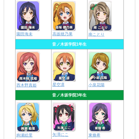
園田海未
高坂穂乃果
南ことり
音ノ木坂学院1年生
星空凛
小泉花陽
西木野真姫
音ノ木坂学院3年生
矢澤にこ
絢瀬絵里
東條希