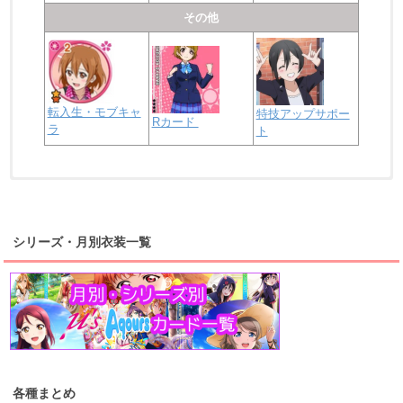
その他
転入生・モブキャ
特技アップサポー
Rカード
ラ
ト
浦の星女学院2年生
虹ヶ咲学園2年生
シリーズ・月別衣装一覧
高海千歌
渡辺曜
桜内梨子
上原歩夢
宮下愛
優木せつ菜
浦の星女学院1年生
虹ヶ咲学園1年生
各種まとめ