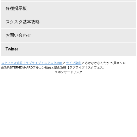
各種掲示板
スクスタ基本攻略
お問い合わせ
Twitter
スクフェス速報｜ラブライブ！スクスタ攻略
>
ライブ楽曲
>
さかなかなんだか？(果南ソロ
曲)MASTER/EX/HARDフルコン動画と譜面攻略【ラブライブ！スクフェス】
スポンサードリンク