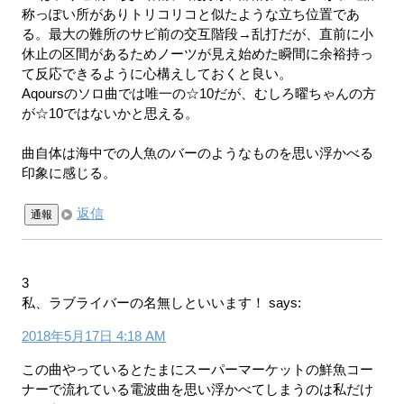
称っぽい所がありトリコリコと似たような立ち位置であ
る。最大の難所のサビ前の交互階段→乱打だが、直前に小
休止の区間があるためノーツが見え始めた瞬間に余裕持っ
て反応できるように心構えしておくと良い。
Aqoursのソロ曲では唯一の☆10だが、むしろ曜ちゃんの方
が☆10ではないかと思える。
曲自体は海中での人魚のバーのようなものを思い浮かべる
印象に感じる。
返信
通報
3
私、ラブライバーの名無しといいます！
says:
2018年5月17日 4:18 AM
この曲やっているとたまにスーパーマーケットの鮮魚コー
ナーで流れている電波曲を思い浮かべてしまうのは私だけ