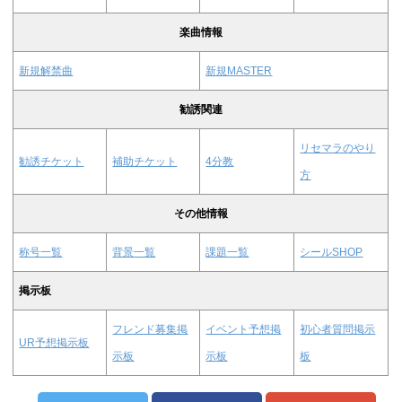
楽曲情報
新規解禁曲
新規MASTER
勧誘関連
リセマラのやり
勧誘チケット
補助チケット
4分教
方
その他情報
称号一覧
背景一覧
課題一覧
シールSHOP
掲示板
フレンド募集掲
イベント予想掲
初心者質問掲示
UR予想掲示板
示板
示板
板