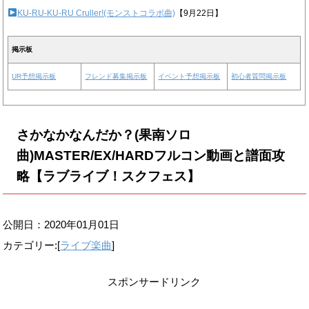
KU-RU-KU-RU Cruller!(モンストコラボ曲)
【9月22日】
掲示板
UR予想掲示板
フレンド募集掲示板
イベント予想掲示板
初心者質問掲示板
さかなかなんだか？(果南ソロ
曲)MASTER/EX/HARDフルコン動画と譜面攻
略【ラブライブ！スクフェス】
公開日：
2020年01月01日
カテゴリー:[
ライブ楽曲
]
スポンサードリンク