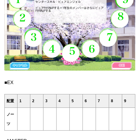
■EX
配置
1
2
3
4
5
6
7
8
9
ノー
ツ