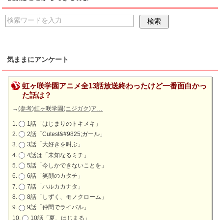
気ままにアンケート
虹ヶ咲学園アニメ全13話放送終わったけど一番面白かっ
た話は？
→
(参考)虹ヶ咲学園(ニジガク)ア…
1話「はじまりのトキメキ」
2話「Cutest&#9825;ガール」
3話「大好きを叫ぶ」
4話は「未知なるミチ」
5話「今しかできないことを」
6話「笑顔のカタチ」
7話「ハルカカナタ」
8話「しずく、モノクローム」
9話「仲間でライバル」
10話「夏、はじまる」