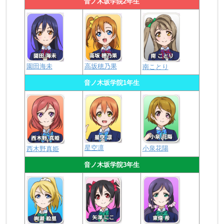
音ノ木坂学院2年生
園田海未
高坂穂乃果
南ことり
音ノ木坂学院1年生
星空凛
小泉花陽
西木野真姫
音ノ木坂学院3年生