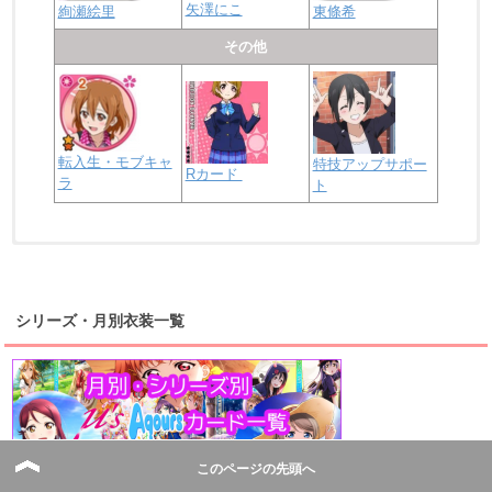
矢澤にこ
絢瀬絵里
東條希
その他
転入生・モブキャ
特技アップサポー
Rカード
ラ
ト
浦の星女学院2年生
虹ヶ咲学園2年生
シリーズ・月別衣装一覧
高海千歌
渡辺曜
桜内梨子
上原歩夢
宮下愛
優木せつ菜
浦の星女学院1年生
虹ヶ咲学園1年生
このページの先頭へ