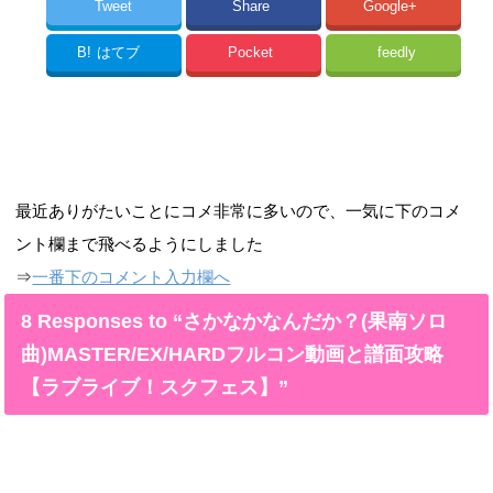
Tweet
Share
Google+
B!
はてブ
Pocket
feedly
最近ありがたいことにコメ非常に多いので、一気に下のコメ
ント欄まで飛べるようにしました
⇒
一番下のコメント入力欄へ
8 Responses to “さかなかなんだか？(果南ソロ
曲)MASTER/EX/HARDフルコン動画と譜面攻略
【ラブライブ！スクフェス】”