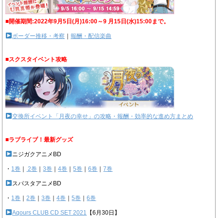
■開催期間:2022年9月5日(月)16:00～9 月15日(水)15:00まで。
ボーダー推移・考察
｜
報酬・配信楽曲
■スクスタイベント攻略
交換所イベント「月夜の幸せ」の攻略・報酬・効率的な進め方まとめ
■ラブライブ！最新グッズ
ニジガクアニメBD
・
1巻
｜
2巻
｜
3巻
｜
4巻
｜
5巻
｜
6巻
｜
7巻
スパスタアニメBD
・
1巻
｜
2巻
｜
3巻
｜
4巻
｜
5巻
｜
6巻
Aqours CLUB CD SET 2021
【6月30日】