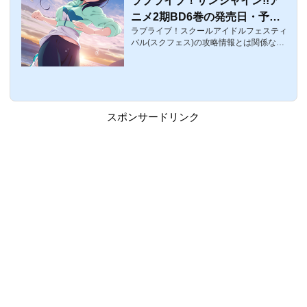
ラブライブ！サンシャイン!!ア
ニメ2期BD6巻の発売日・予
ラブライブ！スクールアイドルフェスティ
約・法人全巻購入特典・特典曲
バル(スクフェス)の攻略情報とは関係ない
まとめ
話題。ラブライブ！サンシャイン!!アニメ2
期BD巻の予約もスタートしています。ここ
では、ラブライブ！サンシャイン!!アニメ2
期BD6巻の予約・発売日・特典についてま
とめています。ラブライブ！サンシャイ
ン!!アニメ2期BD6巻概要 2018年5月25日
スポンサードリンク
（金） 2018年4月15日（日） 【特装限定
版】 価格：¥7,000（税抜）／BCXA-1335
収録内容：第10話「シャイニーを探して」
／ 第11話「浦の星女学院」 ●封
入特典 ・Aqours 3rd LIVEツアー福岡公演D
a...