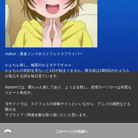
Author：勇者メンマ＠スクフェスラブライバー
かよちん推し。極度のかよキチですｗｗ
かよちんの笑顔を見ないと1日が始まりません。寝る前は1期4話のかよちん
が加入する回を毎日見ています。
Aqoursでは、曜ちゃん推しであり、ようまる推し。友情ヨーソローは何度も
リピート再生中。
当サイトでは、スクフェスの攻略サイトといいながら、アニメの感想なども
載せる
ラブライブ！関連全般を取り扱いたいと思います。
イベントの度にLP漏れを防ぐべく暇さえあればシャンシャンしています
基本的にSR2枚取りを使命として奮闘中
このページの先頭へ