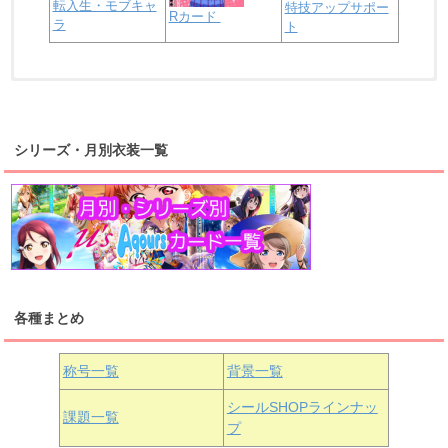
転入生・モブキャ
特技アップサポー
Rカード
ラ
ト
浦の星女学院2年生
虹ヶ咲学園2年生
シリーズ・月別衣装一覧
高海千歌
渡辺曜
桜内梨子
上原歩夢
宮下愛
優木せつ菜
浦の星女学院1年生
虹ヶ咲学園1年生
各種まとめ
国木田花丸
津島善子
黒澤ルビィ
桜坂しずく
中須かすみ
称号一覧
背景一覧
天王寺璃奈
浦の星女学院3年生
シールSHOPラインナッ
課題一覧
プ