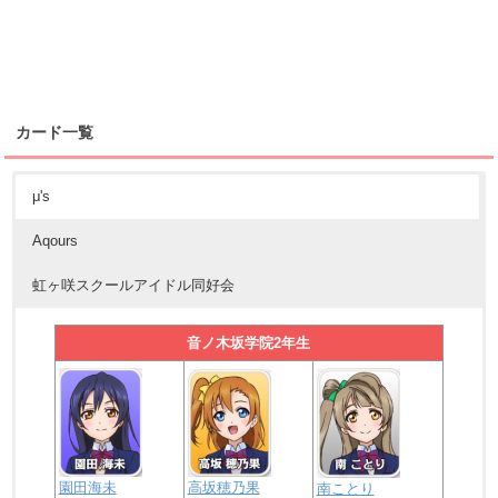
カード一覧
μ's
Aqours
虹ヶ咲スクールアイドル同好会
音ノ木坂学院2年生
園田海未
高坂穂乃果
南ことり