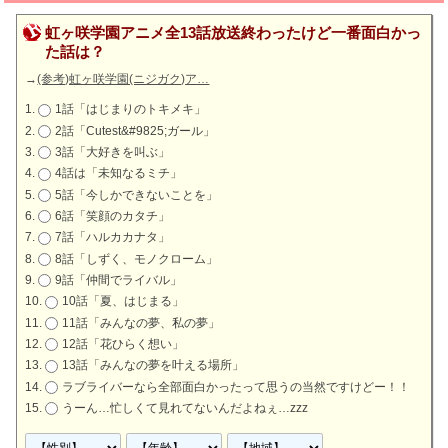
虹ヶ咲学園アニメ全13話放送終わったけど一番面白かっ
た話は？
→
(参考)虹ヶ咲学園(ニジガク)ア…
1話「はじまりのトキメキ」
2話「Cutest&#9825;ガール」
3話「大好きを叫ぶ」
4話は「未知なるミチ」
5話「今しかできないことを」
6話「笑顔のカタチ」
7話「ハルカカナタ」
8話「しずく、モノクローム」
9話「仲間でライバル」
10話「夏、はじまる」
11話「みんなの夢、私の夢」
12話「花ひらく想い」
13話「みんなの夢を叶える場所」
ラブライバーなら全部面白かったって思うの当然ですけどー！！
うーん…忙しくて見れてないんだよねぇ…zzz