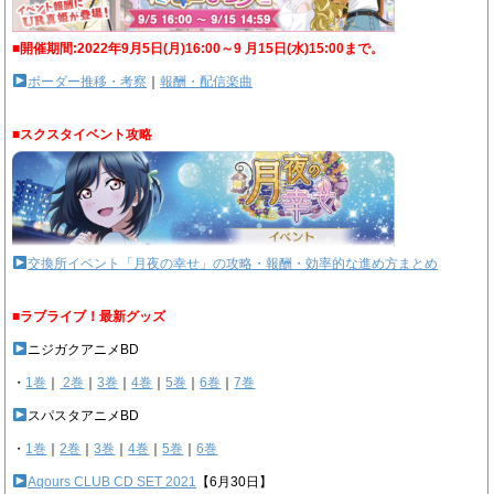
■開催期間:2022年9月5日(月)16:00～9 月15日(水)15:00まで。
ボーダー推移・考察
｜
報酬・配信楽曲
■スクスタイベント攻略
交換所イベント「月夜の幸せ」の攻略・報酬・効率的な進め方まとめ
■ラブライブ！最新グッズ
ニジガクアニメBD
・
1巻
｜
2巻
｜
3巻
｜
4巻
｜
5巻
｜
6巻
｜
7巻
スパスタアニメBD
・
1巻
｜
2巻
｜
3巻
｜
4巻
｜
5巻
｜
6巻
Aqours CLUB CD SET 2021
【6月30日】