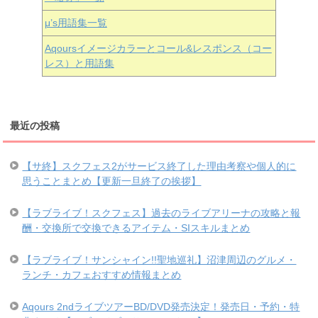
μ’s用語集一覧
Aqoursイメージカラーとコール&レスポンス（コー
レス）と用語集
最近の投稿
【サ終】スクフェス2がサービス終了した理由考察や個人的に
思うことまとめ【更新一旦終了の挨拶】
【ラブライブ！スクフェス】過去のライブアリーナの攻略と報
酬・交換所で交換できるアイテム・SIスキルまとめ
【ラブライブ！サンシャイン!!聖地巡礼】沼津周辺のグルメ・
ランチ・カフェおすすめ情報まとめ
Aqours 2ndライブツアーBD/DVD発売決定！発売日・予約・特