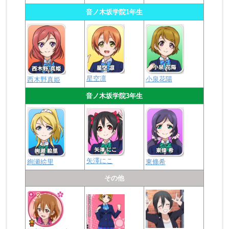
音ノ木坂学院1年生
星空凛
小泉花陽
西木野真姫
音ノ木坂学院3年生
矢澤にこ
絢瀬絵里
東條希
その他