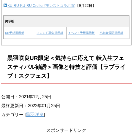
KU-RU-KU-RU Cruller!(モンストコラボ曲)
【9月22日】
掲示板
UR予想掲示板
フレンド募集掲示板
イベント予想掲示板
初心者質問掲示板
黒羽咲良UR限定＜気持ちに応えて 転入生フェ
スティバル勧誘＞画像と特技と評価【ラブライ
ブ！スクフェス】
公開日：2021年12月25日
最終更新日：
2022年01月25日
カテゴリー:[
黒羽咲良
]
スポンサードリンク