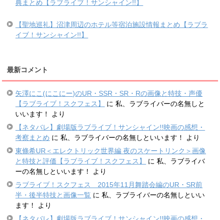
典まとめ【ラブライブ！サンシャイン!!】
【聖地巡礼】沼津周辺のホテル等宿泊施設情報まとめ【ラブラ
イブ！サンシャイン!!】
最新コメント
矢澤にこ(にこにー)のUR・SSR・SR・Rの画像と特技・声優
【ラブライブ！スクフェス】
に
私、ラブライバーの名無しと
いいます！
より
【ネタバレ】劇場版ラブライブ！サンシャイン!!映画の感想・
考察まとめ
に
私、ラブライバーの名無しといいます！
より
東條希UR＜エレクトリック世界編 夜のスケートリンク＞画像
と特技と評価【ラブライブ！スクフェス】
に
私、ラブライバ
ーの名無しといいます！
より
ラブライブ！スクフェス 2015年11月舞踏会編のUR・SR前
半・後半特技と画像一覧
に
私、ラブライバーの名無しといい
ます！
より
【ネタバレ】劇場版ラブライブ！サンシャイン!!映画の感想・