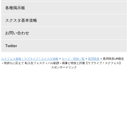
各種掲示板
スクスタ基本攻略
お問い合わせ
Twitter
スクフェス速報｜ラブライブ！スクスタ攻略
>
カード・特技一覧
>
黒羽咲良
>
黒羽咲良UR限定
＜気持ちに応えて 転入生フェスティバル勧誘＞画像と特技と評価【ラブライブ！スクフェス】
スポンサードリンク