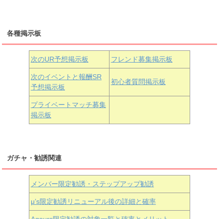
三船栞子
各種掲示板
小原鞠莉
黒澤ダイヤ
松浦果南
虹ヶ咲学園3年生
次のUR予想掲示板
フレンド募集掲示板
次のイベントと報酬SR
初心者質問掲示板
予想掲示板
近江彼方
朝香果林
エマ・ヴェルデ
プライベートマッチ募集
掲示板
ガチャ・勧誘関連
メンバー限定勧誘・ステップアップ勧誘
μ’s限定勧誘リニューアル後の詳細と確率
Aqours
限定勧誘の対象一覧と確率とメリット