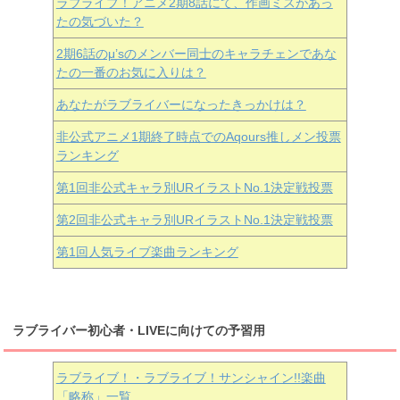
ラブライブ！アニメ2期8話にて、作画ミスがあっ
たの気づいた？
2期6話のμ’sのメンバー同士のキャラチェンであな
たの一番のお気に入りは？
あなたがラブライバーになったきっかけは？
非公式アニメ1期終了時点でのAqours推しメン投票
ランキング
第1回非公式キャラ別URイラストNo.1決定戦投票
第2回非公式キャラ別URイラストNo.1決定戦投票
第1回人気ライブ楽曲ランキング
ラブライバー初心者・LIVEに向けての予習用
ラブライブ！・ラブライブ！サンシャイン!!楽曲
「略称」一覧