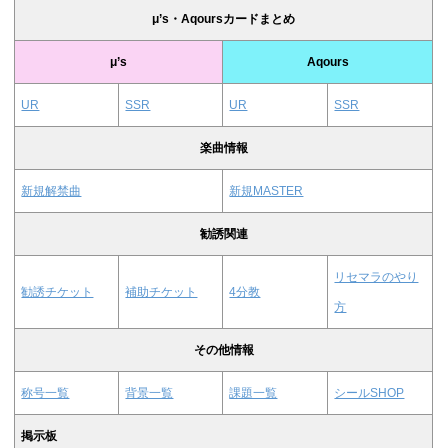
μ’s・Aqoursカードまとめ
μ’s
Aqours
UR
SSR
UR
SSR
楽曲情報
新規解禁曲
新規MASTER
勧誘関連
リセマラのやり
勧誘チケット
補助チケット
4分教
方
その他情報
称号一覧
背景一覧
課題一覧
シールSHOP
掲示板