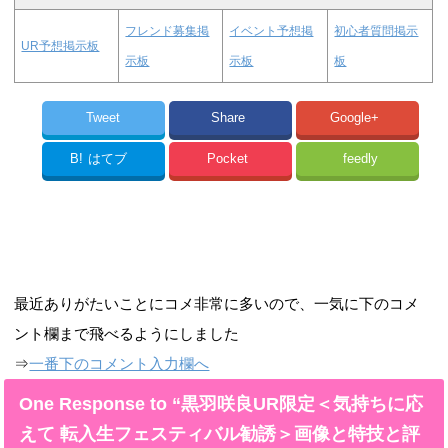
フレンド募集掲
イベント予想掲
初心者質問掲示
UR予想掲示板
示板
示板
板
Tweet
Share
Google+
B!
はてブ
Pocket
feedly
最近ありがたいことにコメ非常に多いので、一気に下のコメ
ント欄まで飛べるようにしました
⇒
一番下のコメント入力欄へ
One Response to “黒羽咲良UR限定＜気持ちに応
えて 転入生フェスティバル勧誘＞画像と特技と評