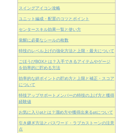
スイングアイコン攻略
ユニット編成・配置のコツとポイント
センタースキル効果一覧と使い方
覚醒に必要なシールの枚数
特技のレベル上げの強化方法と上限・最大について
ごほうびBOXとは？入手できるアイテムやゲージ
を効率的に貯める方法
効率的な絆ポイントの貯め方と上限と補正・スコア
について
特技アップサポートメンバーの特技の上げ方と獲得
経験値
お気に入りptとは？溜め方や獲得出来るptについて
引き継ぎ方法とパスワード・ラブカストーンの注意
点