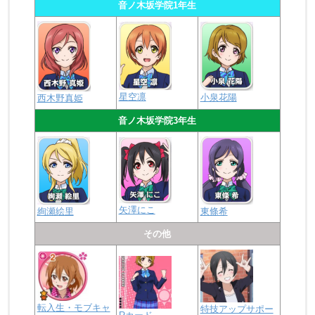
音ノ木坂学院1年生
星空凛
小泉花陽
西木野真姫
音ノ木坂学院3年生
矢澤にこ
絢瀬絵里
東條希
その他
転入生・モブキャ
特技アップサポー