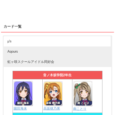
カード一覧
μ's
Aqours
虹ヶ咲スクールアイドル同好会
音ノ木坂学院2年生
園田海未
高坂穂乃果
南ことり