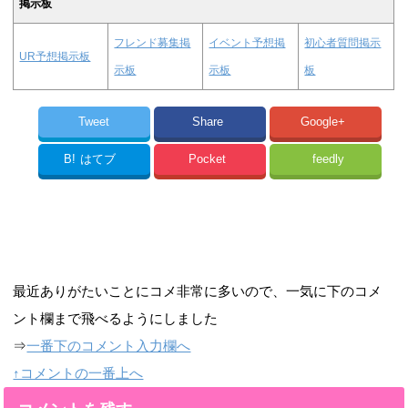
掲示板
フレンド募集掲
イベント予想掲
初心者質問掲示
UR予想掲示板
示板
示板
板
Tweet
Share
Google+
B!
はてブ
Pocket
feedly
最近ありがたいことにコメ非常に多いので、一気に下のコメ
ント欄まで飛べるようにしました
⇒
一番下のコメント入力欄へ
↑コメントの一番上へ