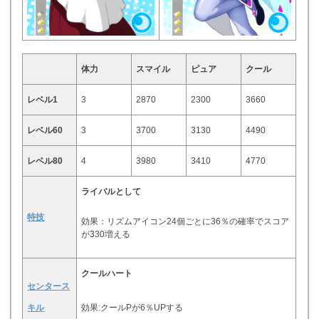
体力
スマイル
ピュア
クール
レベル1
3
2870
2300
3660
レベル60
3
3700
3130
4490
レベル80
4
3980
3410
4770
ライバルとして
特技
効果：リズムアイコン24個ごとに36％の確率でスコア
が330増える
クールハート
センタース
キル
効果:クールPが6％UPする