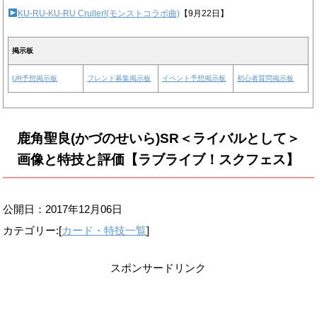
KU-RU-KU-RU Cruller!(モンストコラボ曲)
【9月22日】
掲示板
UR予想掲示板
フレンド募集掲示板
イベント予想掲示板
初心者質問掲示板
鹿角聖良(かづのせいら)SR＜ライバルとして＞
画像と特技と評価【ラブライブ！スクフェス】
公開日：
2017年12月06日
カテゴリー:[
カード・特技一覧
]
スポンサードリンク