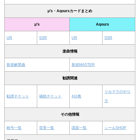
μ’s・Aqoursカードまとめ
μ’s
Aqours
UR
SSR
UR
SSR
楽曲情報
新規解禁曲
新規MASTER
勧誘関連
リセマラのやり
勧誘チケット
補助チケット
4分教
方
その他情報
称号一覧
背景一覧
課題一覧
シールSHOP