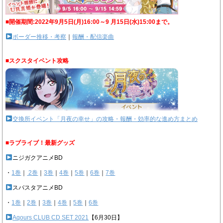
■開催期間:2022年9月5日(月)16:00～9 月15日(水)15:00まで。
ボーダー推移・考察
｜
報酬・配信楽曲
■スクスタイベント攻略
交換所イベント「月夜の幸せ」の攻略・報酬・効率的な進め方まとめ
■ラブライブ！最新グッズ
ニジガクアニメBD
・
1巻
｜
2巻
｜
3巻
｜
4巻
｜
5巻
｜
6巻
｜
7巻
スパスタアニメBD
・
1巻
｜
2巻
｜
3巻
｜
4巻
｜
5巻
｜
6巻
Aqours CLUB CD SET 2021
【6月30日】