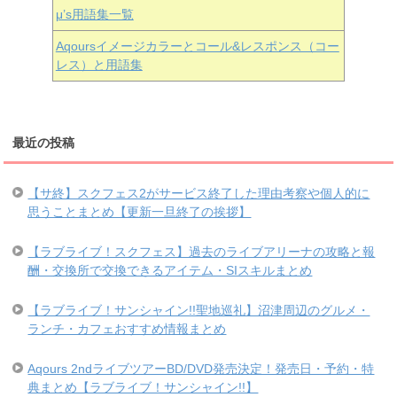
μ’s用語集一覧
Aqoursイメージカラーとコール&レスポンス（コー
レス）と用語集
最近の投稿
【サ終】スクフェス2がサービス終了した理由考察や個人的に
思うことまとめ【更新一旦終了の挨拶】
【ラブライブ！スクフェス】過去のライブアリーナの攻略と報
酬・交換所で交換できるアイテム・SIスキルまとめ
【ラブライブ！サンシャイン!!聖地巡礼】沼津周辺のグルメ・
ランチ・カフェおすすめ情報まとめ
Aqours 2ndライブツアーBD/DVD発売決定！発売日・予約・特
典まとめ【ラブライブ！サンシャイン!!】