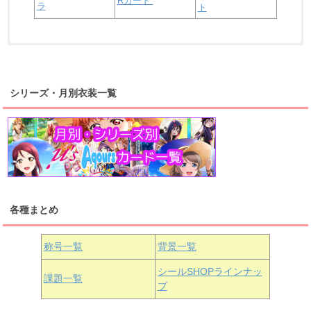
Rカード
ラ
ト
浦の星女学院2年生
虹ヶ咲学園2年生
シリーズ・月別衣装一覧
高海千歌
渡辺曜
桜内梨子
上原歩夢
宮下愛
優木せつ菜
浦の星女学院1年生
虹ヶ咲学園1年生
各種まとめ
国木田花丸
津島善子
黒澤ルビィ
桜坂しずく
中須かすみ
称号一覧
背景一覧
天王寺璃奈
浦の星女学院3年生
シールSHOPラインナッ
課題一覧
プ