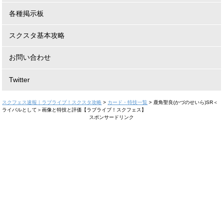
各種掲示板
スクスタ基本攻略
お問い合わせ
Twitter
スクフェス速報｜ラブライブ！スクスタ攻略
>
カード・特技一覧
>
鹿角聖良(かづのせいら)SR＜
ライバルとして＞画像と特技と評価【ラブライブ！スクフェス】
スポンサードリンク