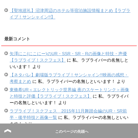
【聖地巡礼】沼津周辺のホテル等宿泊施設情報まとめ【ラブラ
イブ！サンシャイン!!】
最新コメント
矢澤にこ(にこにー)のUR・SSR・SR・Rの画像と特技・声優
【ラブライブ！スクフェス】
に
私、ラブライバーの名無しと
いいます！
より
【ネタバレ】劇場版ラブライブ！サンシャイン!!映画の感想・
考察まとめ
に
私、ラブライバーの名無しといいます！
より
東條希UR＜エレクトリック世界編 夜のスケートリンク＞画像
と特技と評価【ラブライブ！スクフェス】
に
私、ラブライバ
ーの名無しといいます！
より
ラブライブ！スクフェス 2015年11月舞踏会編のUR・SR前
半・後半特技と画像一覧
に
私、ラブライバーの名無しといい
ます！
より
このページの先頭へ
【ネタバレ】劇場版ラブライブ！サンシャイン!!映画の感想・