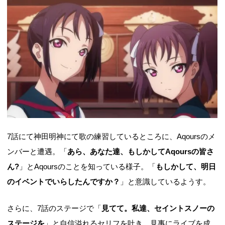
7話にて神田明神にて歌の練習しているところに、Aqoursのメ
ンバーと遭遇。「
あら、あなた達、もしかしてAqoursの皆さ
ん?
」とAqoursのことを知っている様子。「
もしかして、明日
のイベントでいらしたんですか？
」と意識しているようす。
さらに、7話のステージで「
見てて。私達、セイントスノーの
ステージを
」と自信溢れるセリフを吐き、見事にライブを成