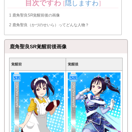
目次ですわ
[
隠しますわ
]
1
鹿角聖良SR覚醒前後の画像
2
鹿角聖良（かづのせいら）ってどんな人物？
鹿角聖良SR覚醒前後画像
覚醒前
覚醒後