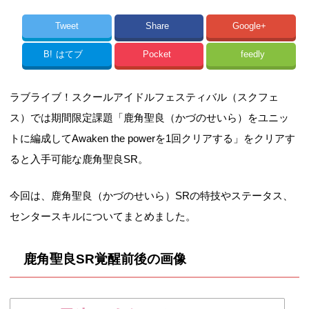
Tweet
Share
Google+
B!
はてブ
Pocket
feedly
ラブライブ！スクールアイドルフェスティバル（スクフェ
ス）では期間限定課題「鹿角聖良（かづのせいら）をユニッ
トに編成してAwaken the powerを1回クリアする」をクリアす
ると入手可能な鹿角聖良SR。
今回は、鹿角聖良（かづのせいら）SRの特技やステータス、
センタースキルについてまとめました。
鹿角聖良SR覚醒前後の画像