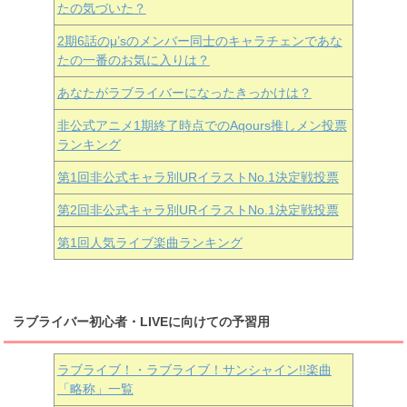
たの気づいた？
2期6話のμ’sのメンバー同士のキャラチェンであな
たの一番のお気に入りは？
あなたがラブライバーになったきっかけは？
非公式アニメ1期終了時点でのAqours推しメン投票
ランキング
第1回非公式キャラ別URイラストNo.1決定戦投票
第2回非公式キャラ別URイラストNo.1決定戦投票
第1回人気ライブ楽曲ランキング
ラブライバー初心者・LIVEに向けての予習用
ラブライブ！・ラブライブ！サンシャイン!!楽曲
「略称」一覧