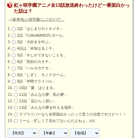
虹ヶ咲学園アニメ全13話放送終わったけど一番面白かっ
た話は？
→
(参考)虹ヶ咲学園(ニジガク)ア…
1話「はじまりのトキメキ」
2話「Cutest&#9825;ガール」
3話「大好きを叫ぶ」
4話は「未知なるミチ」
5話「今しかできないことを」
6話「笑顔のカタチ」
7話「ハルカカナタ」
8話「しずく、モノクローム」
9話「仲間でライバル」
10話「夏、はじまる」
11話「みんなの夢、私の夢」
12話「花ひらく想い」
13話「みんなの夢を叶える場所」
ラブライバーなら全部面白かったって思うの当然ですけどー！！
うーん…忙しくて見れてないんだよねぇ…zzz