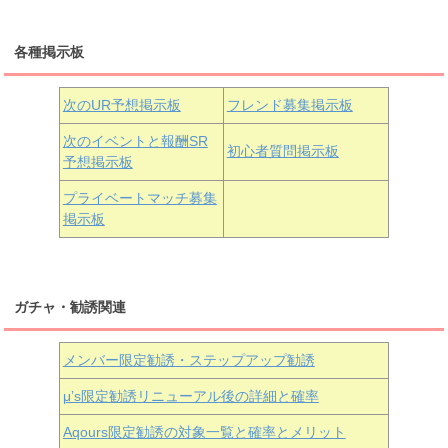
三船栞子
各種掲示板
小原鞠莉
黒澤ダイヤ
松浦果南
虹ヶ咲学園3年生
次のUR予想掲示板
フレンド募集掲示板
次のイベントと報酬SR
初心者質問掲示板
予想掲示板
近江彼方
朝香果林
エマ・ヴェルデ
プライベートマッチ募集
掲示板
ガチャ・勧誘関連
メンバー限定勧誘・ステップアップ勧誘
μ’s限定勧誘リニューアル後の詳細と確率
Aqours
限定勧誘の対象一覧と確率とメリット