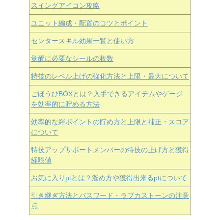
スイングアイコン攻略
ユニット編成・配置のコツとポイント
センタースキル効果一覧と使い方
覚醒に必要なシールの枚数
特技のレベル上げの強化方法と上限・最大について
ごほうびBOXとは？入手できるアイテムやゲージ
を効率的に貯める方法
効率的な絆ポイントの貯め方と上限と補正・スコア
について
特技アップサポートメンバーの特技の上げ方と獲得
経験値
お気に入りptとは？溜め方や獲得出来るptについて
引き継ぎ方法とパスワード・ラブカストーンの注意
点