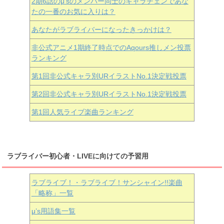
2期6話のμ’sのメンバー同士のキャラチェンであな
たの一番のお気に入りは？
あなたがラブライバーになったきっかけは？
非公式アニメ1期終了時点でのAqours推しメン投票
ランキング
第1回非公式キャラ別URイラストNo.1決定戦投票
第2回非公式キャラ別URイラストNo.1決定戦投票
第1回人気ライブ楽曲ランキング
ラブライバー初心者・LIVEに向けての予習用
ラブライブ！・ラブライブ！サンシャイン!!楽曲
「略称」一覧
μ’s用語集一覧