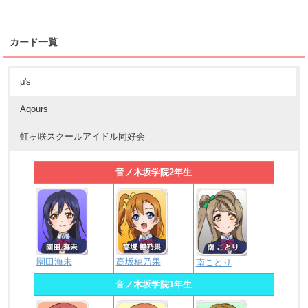
カード一覧
μ's
Aqours
虹ヶ咲スクールアイドル同好会
音ノ木坂学院2年生
園田海未
高坂穂乃果
南ことり
音ノ木坂学院1年生