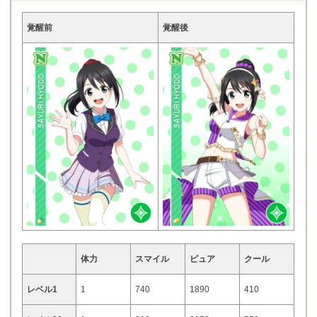
覚醒前
覚醒後
体力
スマイル
ピュア
クール
レベル1
1
740
1890
410