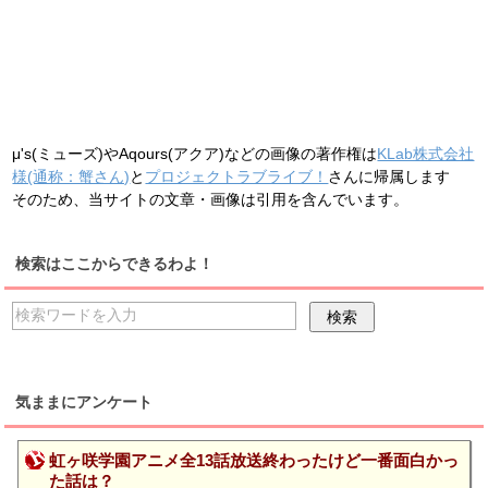
μ's(ミューズ)やAqours(アクア)などの画像の著作権は
KLab株式会社
様(通称：蟹さん)
と
プロジェクトラブライブ！
さんに帰属します
そのため、当サイトの文章・画像は引用を含んでいます。
検索はここからできるわよ！
気ままにアンケート
虹ヶ咲学園アニメ全13話放送終わったけど一番面白かっ
た話は？