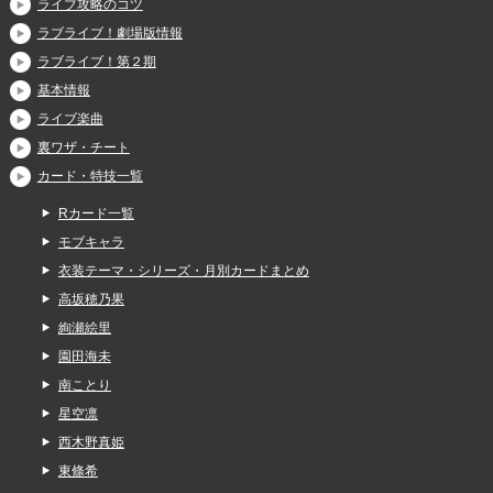
ライブ攻略のコツ
ラブライブ！劇場版情報
ラブライブ！第２期
基本情報
ライブ楽曲
裏ワザ・チート
カード・特技一覧
Rカード一覧
モブキャラ
衣装テーマ・シリーズ・月別カードまとめ
高坂穂乃果
絢瀬絵里
園田海未
南ことり
星空凛
西木野真姫
東條希