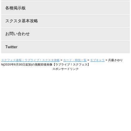
各種掲示板
スクスタ基本攻略
お問い合わせ
Twitter
スクフェス速報｜ラブライブ！スクスタ攻略
>
カード・特技一覧
>
モブキャラ
>
兵藤さゆり
N(2020年6月30日追加)の覚醒前後画像【ラブライブ！スクフェス】
スポンサードリンク