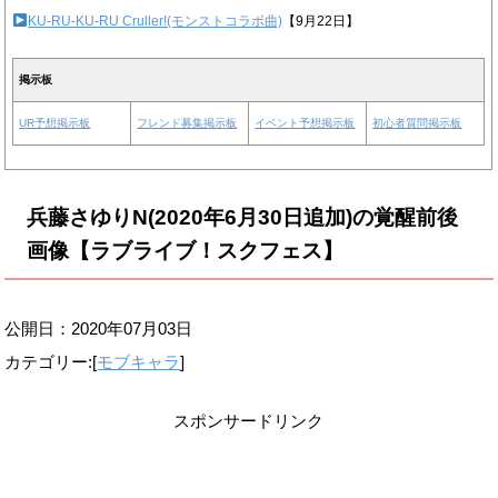
KU-RU-KU-RU Cruller!(モンストコラボ曲)
【9月22日】
掲示板
UR予想掲示板
フレンド募集掲示板
イベント予想掲示板
初心者質問掲示板
兵藤さゆりN(2020年6月30日追加)の覚醒前後
画像【ラブライブ！スクフェス】
公開日：
2020年07月03日
カテゴリー:[
モブキャラ
]
スポンサードリンク