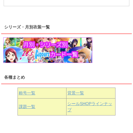
浦の星女学院2年生
虹ヶ咲学園2年生
シリーズ・月別衣装一覧
高海千歌
渡辺曜
桜内梨子
上原歩夢
宮下愛
優木せつ菜
浦の星女学院1年生
虹ヶ咲学園1年生
各種まとめ
国木田花丸
津島善子
黒澤ルビィ
桜坂しずく
中須かすみ
称号一覧
背景一覧
天王寺璃奈
浦の星女学院3年生
シールSHOPラインナッ
課題一覧
プ
三船栞子