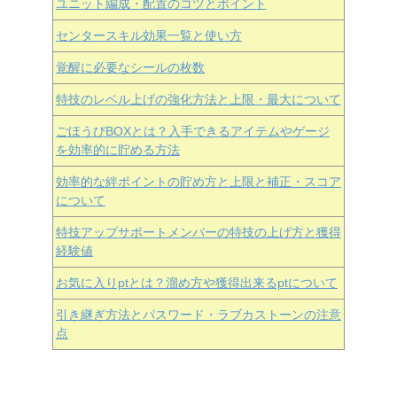
ユニット編成・配置のコツとポイント
センタースキル効果一覧と使い方
覚醒に必要なシールの枚数
特技のレベル上げの強化方法と上限・最大について
ごほうびBOXとは？入手できるアイテムやゲージ
を効率的に貯める方法
効率的な絆ポイントの貯め方と上限と補正・スコア
について
特技アップサポートメンバーの特技の上げ方と獲得
経験値
お気に入りptとは？溜め方や獲得出来るptについて
引き継ぎ方法とパスワード・ラブカストーンの注意
点