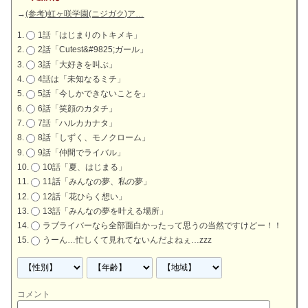
→
(参考)虹ヶ咲学園(ニジガク)ア…
1話「はじまりのトキメキ」
2話「Cutest&#9825;ガール」
3話「大好きを叫ぶ」
4話は「未知なるミチ」
5話「今しかできないことを」
6話「笑顔のカタチ」
7話「ハルカカナタ」
8話「しずく、モノクローム」
9話「仲間でライバル」
10話「夏、はじまる」
11話「みんなの夢、私の夢」
12話「花ひらく想い」
13話「みんなの夢を叶える場所」
ラブライバーなら全部面白かったって思うの当然ですけどー！！
うーん…忙しくて見れてないんだよねぇ…zzz
コメント