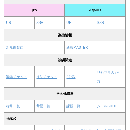
μ’s
Aqours
UR
SSR
UR
SSR
楽曲情報
新規解禁曲
新規MASTER
勧誘関連
リセマラのやり
勧誘チケット
補助チケット
4分教
方
その他情報
称号一覧
背景一覧
課題一覧
シールSHOP
掲示板