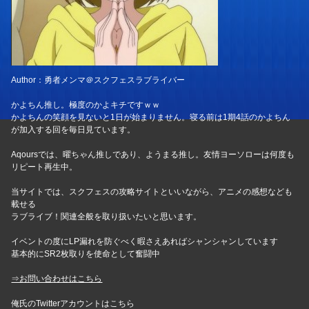
Author：勇者メンマ＠スクフェスラブライバー
かよちん推し。極度のかよキチですｗｗ
かよちんの笑顔を見ないと1日が始まりません。寝る前は1期4話のかよちん
が加入する回を毎日見ています。
Aqoursでは、曜ちゃん推しであり、ようまる推し。友情ヨーソローは何度も
リピート再生中。
当サイトでは、スクフェスの攻略サイトといいながら、アニメの感想なども
載せる
ラブライブ！関連全般を取り扱いたいと思います。
イベントの度にLP漏れを防ぐべく暇さえあればシャンシャンしています
基本的にSR2枚取りを使命として奮闘中
⇒お問い合わせはこちら
俺氏のTwitterアカウントはこちら