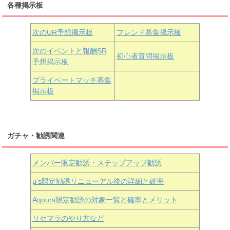
各種掲示板
小原鞠莉
黒澤ダイヤ
松浦果南
虹ヶ咲学園3年生
次のUR予想掲示板
フレンド募集掲示板
次のイベントと報酬SR
初心者質問掲示板
予想掲示板
近江彼方
朝香果林
エマ・ヴェルデ
プライベートマッチ募集
掲示板
ガチャ・勧誘関連
メンバー限定勧誘・ステップアップ勧誘
μ’s限定勧誘リニューアル後の詳細と確率
Aqours
限定勧誘の対象一覧と確率とメリット
リセマラのやり方など