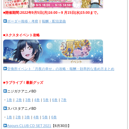
■開催期間:2022年9月5日(月)16:00～9 月15日(水)15:00まで。
ボーダー推移・考察
｜
報酬・配信楽曲
■スクスタイベント攻略
交換所イベント「月夜の幸せ」の攻略・報酬・効率的な進め方まとめ
■ラブライブ！最新グッズ
ニジガクアニメBD
・
1巻
｜
2巻
｜
3巻
｜
4巻
｜
5巻
｜
6巻
｜
7巻
スパスタアニメBD
・
1巻
｜
2巻
｜
3巻
｜
4巻
｜
5巻
｜
6巻
Aqours CLUB CD SET 2021
【6月30日】