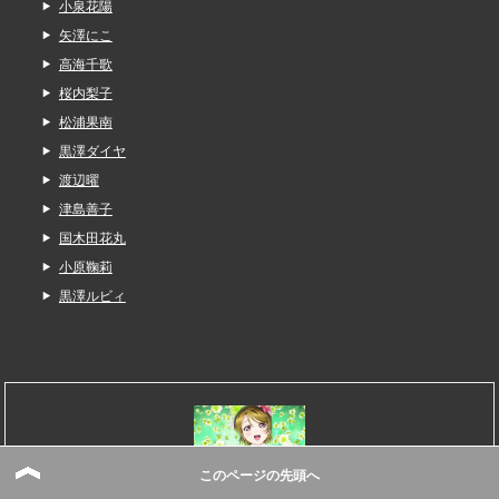
小泉花陽
矢澤にこ
高海千歌
桜内梨子
松浦果南
黒澤ダイヤ
渡辺曜
津島善子
国木田花丸
小原鞠莉
黒澤ルビィ
このページの先頭へ