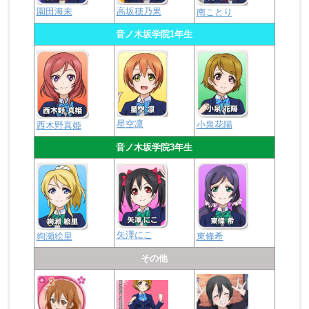
園田海未
高坂穂乃果
南ことり
音ノ木坂学院1年生
星空凛
小泉花陽
西木野真姫
音ノ木坂学院3年生
矢澤にこ
絢瀬絵里
東條希
その他