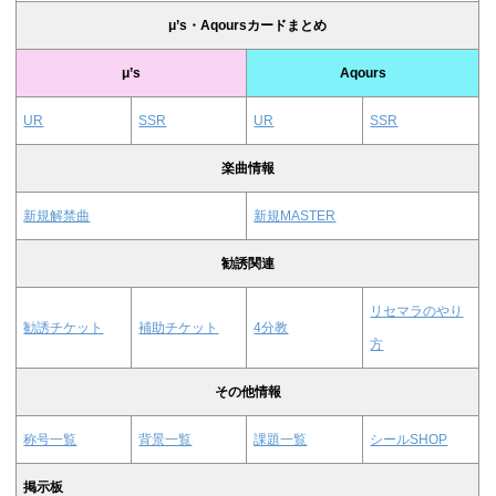
μ’s・Aqoursカードまとめ
μ’s
Aqours
UR
SSR
UR
SSR
楽曲情報
新規解禁曲
新規MASTER
勧誘関連
リセマラのやり
勧誘チケット
補助チケット
4分教
方
その他情報
称号一覧
背景一覧
課題一覧
シールSHOP
掲示板