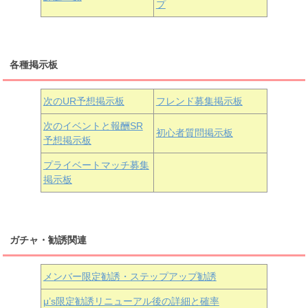
プ
三船栞子
各種掲示板
小原鞠莉
黒澤ダイヤ
松浦果南
虹ヶ咲学園3年生
次のUR予想掲示板
フレンド募集掲示板
次のイベントと報酬SR
初心者質問掲示板
予想掲示板
近江彼方
朝香果林
エマ・ヴェルデ
プライベートマッチ募集
掲示板
ガチャ・勧誘関連
メンバー限定勧誘・ステップアップ勧誘
μ’s限定勧誘リニューアル後の詳細と確率