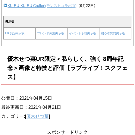
KU-RU-KU-RU Cruller!(モンストコラボ曲)
【9月22日】
掲示板
UR予想掲示板
フレンド募集掲示板
イベント予想掲示板
初心者質問掲示板
優木せつ菜UR限定＜私らしく、強く 8周年記
念＞画像と特技と評価【ラブライブ！スクフェ
ス】
公開日：2021年04月15日
最終更新日：
2021年04月21日
カテゴリー:[
優木せつ菜
]
スポンサードリンク