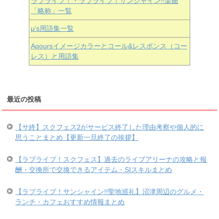
ラブライブ！・ラブライブ！サンシャイン!!楽曲
「略称」一覧
μ’s用語集一覧
Aqoursイメージカラーとコール&レスポンス（コー
レス）と用語集
最近の投稿
【サ終】スクフェス2がサービス終了した理由考察や個人的に
思うことまとめ【更新一旦終了の挨拶】
【ラブライブ！スクフェス】過去のライブアリーナの攻略と報
酬・交換所で交換できるアイテム・SIスキルまとめ
【ラブライブ！サンシャイン!!聖地巡礼】沼津周辺のグルメ・
ランチ・カフェおすすめ情報まとめ