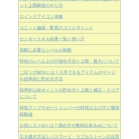
ット上限解放のやり方
スイングアイコン攻略
ユニット編成・配置のコツとポイント
センタースキル効果一覧と使い方
覚醒に必要なシールの枚数
特技のレベル上げの強化方法と上限・最大について
ごほうびBOXとは？入手できるアイテムやゲージ
を効率的に貯める方法
効率的な絆ポイントの貯め方と上限と補正・スコア
について
特技アップサポートメンバーの特技の上げ方と獲得
経験値
お気に入りptとは？溜め方や獲得出来るptについて
引き継ぎ方法とパスワード・ラブカストーンの注意