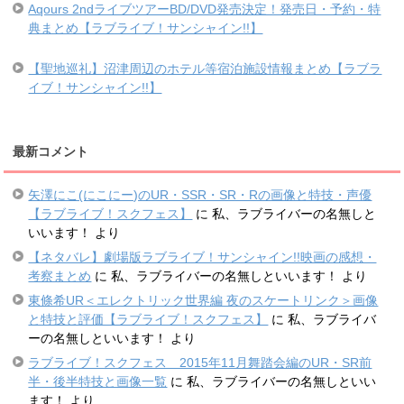
Aqours 2ndライブツアーBD/DVD発売決定！発売日・予約・特
典まとめ【ラブライブ！サンシャイン!!】
【聖地巡礼】沼津周辺のホテル等宿泊施設情報まとめ【ラブラ
イブ！サンシャイン!!】
最新コメント
矢澤にこ(にこにー)のUR・SSR・SR・Rの画像と特技・声優
【ラブライブ！スクフェス】
に
私、ラブライバーの名無しと
いいます！
より
【ネタバレ】劇場版ラブライブ！サンシャイン!!映画の感想・
考察まとめ
に
私、ラブライバーの名無しといいます！
より
東條希UR＜エレクトリック世界編 夜のスケートリンク＞画像
と特技と評価【ラブライブ！スクフェス】
に
私、ラブライバ
ーの名無しといいます！
より
ラブライブ！スクフェス 2015年11月舞踏会編のUR・SR前
半・後半特技と画像一覧
に
私、ラブライバーの名無しといい
ます！
より