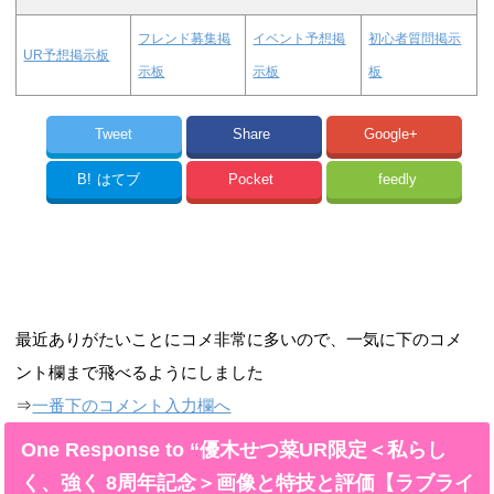
フレンド募集掲
イベント予想掲
初心者質問掲示
UR予想掲示板
示板
示板
板
Tweet
Share
Google+
B!
はてブ
Pocket
feedly
最近ありがたいことにコメ非常に多いので、一気に下のコメ
ント欄まで飛べるようにしました
⇒
一番下のコメント入力欄へ
One Response to “優木せつ菜UR限定＜私らし
く、強く 8周年記念＞画像と特技と評価【ラブライ