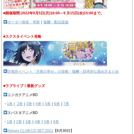
■開催期間:2022年9月5日(月)16:00～9 月15日(水)15:00まで。
ボーダー推移・考察
｜
報酬・配信楽曲
■スクスタイベント攻略
交換所イベント「月夜の幸せ」の攻略・報酬・効率的な進め方まとめ
■ラブライブ！最新グッズ
ニジガクアニメBD
・
1巻
｜
2巻
｜
3巻
｜
4巻
｜
5巻
｜
6巻
｜
7巻
スパスタアニメBD
・
1巻
｜
2巻
｜
3巻
｜
4巻
｜
5巻
｜
6巻
Aqours CLUB CD SET 2021
【6月30日】