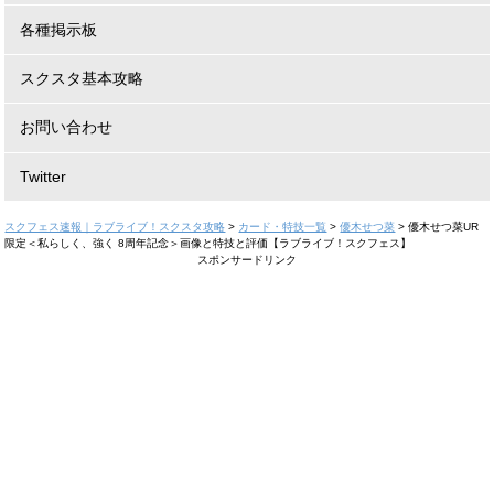
各種掲示板
スクスタ基本攻略
お問い合わせ
Twitter
スクフェス速報｜ラブライブ！スクスタ攻略
>
カード・特技一覧
>
優木せつ菜
>
優木せつ菜UR
限定＜私らしく、強く 8周年記念＞画像と特技と評価【ラブライブ！スクフェス】
スポンサードリンク