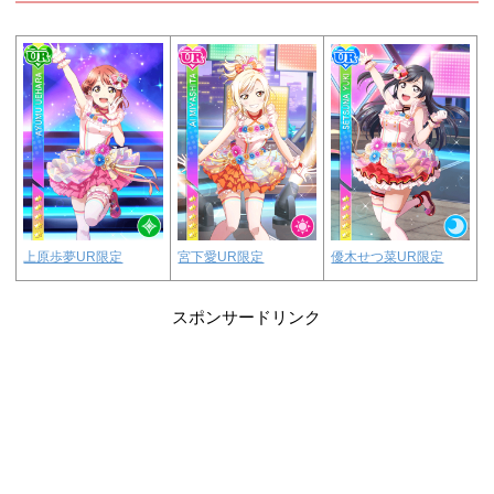
宮下愛UR限定
優木せつ菜UR限定
上原歩夢UR限定
スポンサードリンク