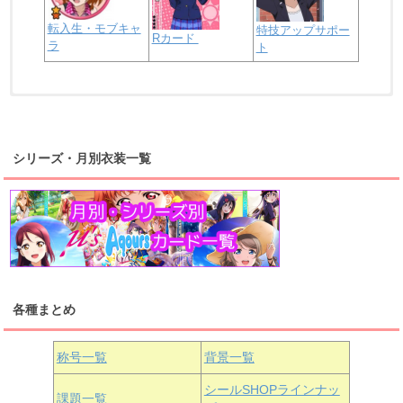
転入生・モブキャ
特技アップサポー
Rカード
ラ
ト
浦の星女学院2年生
虹ヶ咲学園2年生
シリーズ・月別衣装一覧
高海千歌
渡辺曜
桜内梨子
上原歩夢
宮下愛
優木せつ菜
浦の星女学院1年生
虹ヶ咲学園1年生
各種まとめ
国木田花丸
津島善子
黒澤ルビィ
桜坂しずく
中須かすみ
称号一覧
背景一覧
天王寺璃奈
浦の星女学院3年生
シールSHOPラインナッ
課題一覧