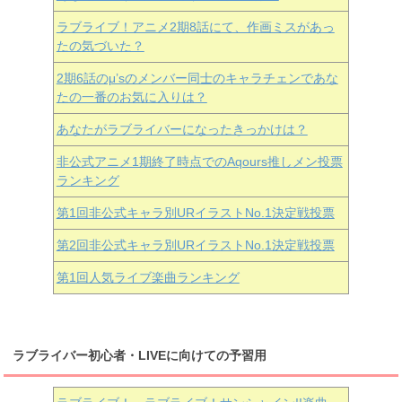
ラブライブ！アニメ2期8話にて、作画ミスがあっ
たの気づいた？
2期6話のμ’sのメンバー同士のキャラチェンであな
たの一番のお気に入りは？
あなたがラブライバーになったきっかけは？
非公式アニメ1期終了時点でのAqours推しメン投票
ランキング
第1回非公式キャラ別URイラストNo.1決定戦投票
第2回非公式キャラ別URイラストNo.1決定戦投票
第1回人気ライブ楽曲ランキング
ラブライバー初心者・LIVEに向けての予習用