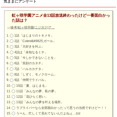
気ままにアンケート
虹ヶ咲学園アニメ全13話放送終わったけど一番面白かっ
た話は？
→
(参考)虹ヶ咲学園(ニジガク)ア…
1話「はじまりのトキメキ」
2話「Cutest&#9825;ガール」
3話「大好きを叫ぶ」
4話は「未知なるミチ」
5話「今しかできないことを」
6話「笑顔のカタチ」
7話「ハルカカナタ」
8話「しずく、モノクローム」
9話「仲間でライバル」
10話「夏、はじまる」
11話「みんなの夢、私の夢」
12話「花ひらく想い」
13話「みんなの夢を叶える場所」
ラブライバーなら全部面白かったって思うの当然ですけどー！！
うーん…忙しくて見れてないんだよねぇ…zzz