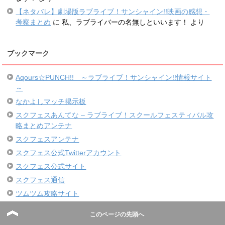
【ネタバレ】劇場版ラブライブ！サンシャイン!!映画の感想・
考察まとめ
に
私、ラブライバーの名無しといいます！
より
ブックマーク
Aqours☆PUNCH!! ～ラブライブ！サンシャイン!!情報サイト
～
なかよしマッチ掲示板
スクフェスあんてな – ラブライブ！スクールフェスティバル攻
略まとめアンテナ
スクフェスアンテナ
スクフェス公式Twitterアカウント
スクフェス公式サイト
スクフェス通信
ツムツム攻略サイト
このページの先頭へ