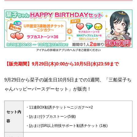
【販売期間】9月29
日(木)0:00から10月5日(水)23:59まで
9月29日から栞子の誕生日10月5日までの1週間、「三船栞子ち
ゃんハッピーバースデーセット」が販売！
・11連BOX勧誘チケット〜ニジガク〜×2
セット内
・[おまけ]ラブカストーン(5個)
容
・[おまけ]SR以上特技サポート勧誘チケット (1枚)