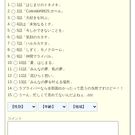
1話「はじまりのトキメキ」
2話「Cutest&#9825;ガール」
3話「大好きを叫ぶ」
4話は「未知なるミチ」
5話「今しかできないことを」
6話「笑顔のカタチ」
7話「ハルカカナタ」
8話「しずく、モノクローム」
9話「仲間でライバル」
10話「夏、はじまる」
11話「みんなの夢、私の夢」
12話「花ひらく想い」
13話「みんなの夢を叶える場所」
ラブライバーなら全部面白かったって思うの当然ですけどー！！
うーん…忙しくて見れてないんだよねぇ…zzz
コメント