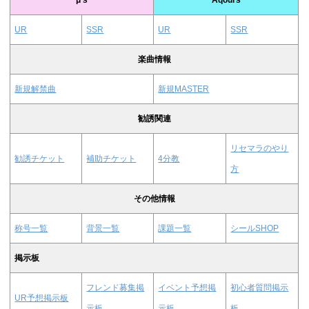
μ’s
Aqours
UR
SSR
UR
SSR
楽曲情報
新規解禁曲
新規MASTER
勧誘関連
リセマラのやり
勧誘チケット
補助チケット
4分教
方
その他情報
称号一覧
背景一覧
課題一覧
シールSHOP
掲示板
フレンド募集掲
イベント予想掲
初心者質問掲示
UR予想掲示板
示板
示板
板