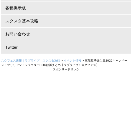
各種掲示板
スクスタ基本攻略
お問い合わせ
Twitter
スクフェス速報｜ラブライブ！スクスタ攻略
>
イベント情報
>
三船栞子誕生日2022キャンペー
ン・ブリリアントジュエリーBOX勧誘まとめ【ラブライブ！スクフェス】
スポンサードリンク