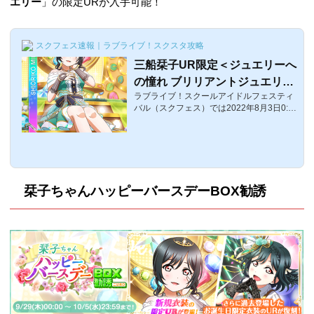
エリー
」の限定URが入手可能！
スクフェス速報｜ラブライブ！スクスタ攻略
三船栞子UR限定＜ジュエリーへ
の憧れ ブリリアントジュエリー
ラブライブ！スクールアイドルフェスティ
＞画像と特技と評価【ラブライ
バル（スクフェス）では2022年8月3日0:0
ブ！スクフェス】
0〜8月8日まで「三船栞子誕生日2022のキ
ャンペーン」が開催されます。ここでは、
「栞子ちゃん誕生日記念ブリリアントジュ
エリーBOX勧誘」で入手可能な誕生日限定
ブリリアントジュエリーUR、三船栞子UR
限定＜ジュエリーへの憧れ＞の評価・特
栞子ちゃんハッピーバースデーBOX勧誘
技・センター効果などをまとめています。
三船栞子UR限定＜ジュエリーへの憧れ＞
の覚醒前後画像覚醒前覚醒後 体力スマイル
ピュアクールレベル15216017606170レベ
ル805335029507360レベル10063650325
07660特技ジュエリ...