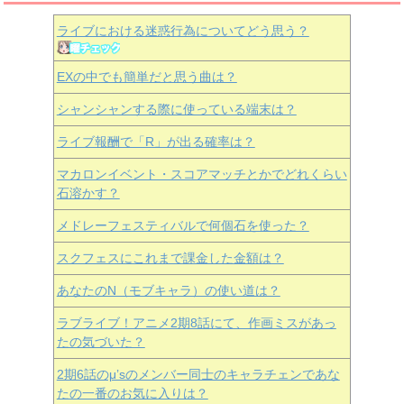
ライブにおける迷惑行為についてどう思う？
EXの中でも簡単だと思う曲は？
シャンシャンする際に使っている端末は？
ライブ報酬で「R」が出る確率は？
マカロンイベント・スコアマッチとかでどれくらい
石溶かす？
メドレーフェスティバルで何個石を使った？
スクフェスにこれまで課金した金額は？
あなたのN（モブキャラ）の使い道は？
ラブライブ！アニメ2期8話にて、作画ミスがあっ
たの気づいた？
2期6話のμ’sのメンバー同士のキャラチェンであな
たの一番のお気に入りは？