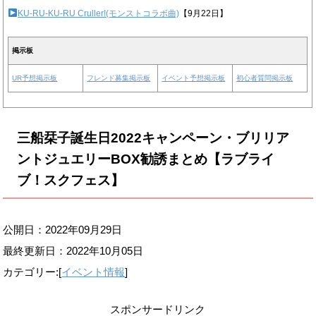
KU-RU-KU-RU Cruller!(モンストコラボ曲)
【9月22日】
掲示板
UR予想掲示板
フレンド募集掲示板
イベント予想掲示板
初心者質問掲示板
三船栞子誕生日2022キャンペーン・ブリリア
ントジュエリーBOX勧誘まとめ【ラブライ
ブ！スクフェス】
公開日：2022年09月29日
最終更新日：
2022年10月05日
カテゴリー:[
イベント情報
]
スポンサードリンク