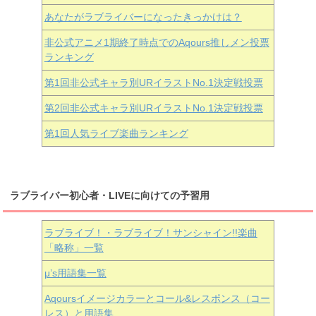
あなたがラブライバーになったきっかけは？
非公式アニメ1期終了時点でのAqours推しメン投票
ランキング
第1回非公式キャラ別URイラストNo.1決定戦投票
第2回非公式キャラ別URイラストNo.1決定戦投票
第1回人気ライブ楽曲ランキング
ラブライバー初心者・LIVEに向けての予習用
ラブライブ！・ラブライブ！サンシャイン!!楽曲
「略称」一覧
μ’s用語集一覧
Aqoursイメージカラーとコール&レスポンス（コー
レス）と用語集