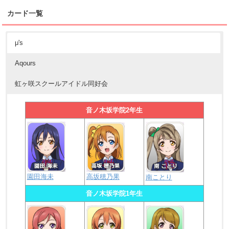
カード一覧
μ's
Aqours
虹ヶ咲スクールアイドル同好会
音ノ木坂学院2年生
園田海未
高坂穂乃果
南ことり
音ノ木坂学院1年生