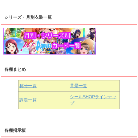
浦の星女学院2年生
虹ヶ咲学園2年生
シリーズ・月別衣装一覧
高海千歌
渡辺曜
桜内梨子
上原歩夢
宮下愛
優木せつ菜
浦の星女学院1年生
虹ヶ咲学園1年生
各種まとめ
国木田花丸
津島善子
黒澤ルビィ
桜坂しずく
中須かすみ
称号一覧
背景一覧
天王寺璃奈
浦の星女学院3年生
シールSHOPラインナッ
課題一覧
プ
三船栞子
各種掲示板
小原鞠莉
黒澤ダイヤ
松浦果南
虹ヶ咲学園3年生