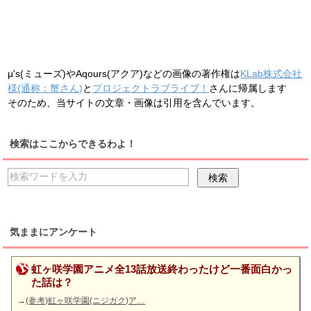
μ's(ミューズ)やAqours(アクア)などの画像の著作権は
KLab株式会社
様(通称：蟹さん)
と
プロジェクトラブライブ！
さんに帰属します
そのため、当サイトの文章・画像は引用を含んでいます。
検索はここからできるわよ！
気ままにアンケート
虹ヶ咲学園アニメ全13話放送終わったけど一番面白かっ
た話は？
→
(参考)虹ヶ咲学園(ニジガク)ア…