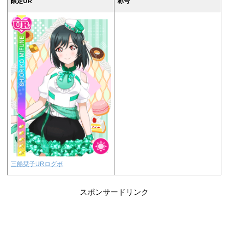
限定UR
称号
三船栞子URログボ
スポンサードリンク