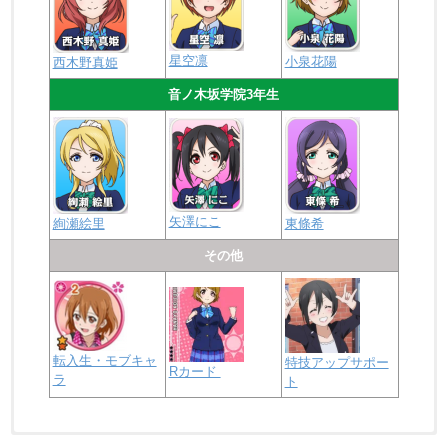
星空凛
小泉花陽
西木野真姫
音ノ木坂学院3年生
矢澤にこ
絢瀬絵里
東條希
その他
転入生・モブキャ
特技アップサポー
Rカード
ラ
ト