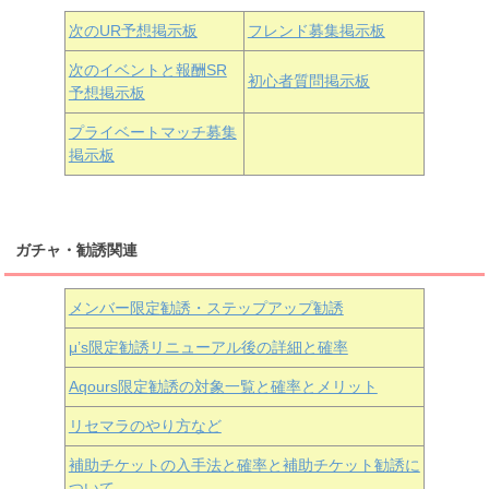
次のUR予想掲示板
フレンド募集掲示板
次のイベントと報酬SR
初心者質問掲示板
予想掲示板
近江彼方
朝香果林
エマ・ヴェルデ
プライベートマッチ募集
掲示板
ガチャ・勧誘関連
メンバー限定勧誘・ステップアップ勧誘
μ’s限定勧誘リニューアル後の詳細と確率
Aqours
限定勧誘の対象一覧と確率とメリット
リセマラのやり方など
補助チケットの入手法と確率と補助チケット勧誘に
ついて