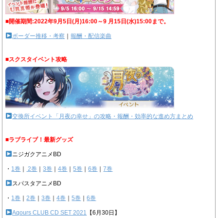
■開催期間:2022年9月5日(月)16:00～9 月15日(水)15:00まで。
ボーダー推移・考察
｜
報酬・配信楽曲
■スクスタイベント攻略
交換所イベント「月夜の幸せ」の攻略・報酬・効率的な進め方まとめ
■ラブライブ！最新グッズ
ニジガクアニメBD
・
1巻
｜
2巻
｜
3巻
｜
4巻
｜
5巻
｜
6巻
｜
7巻
スパスタアニメBD
・
1巻
｜
2巻
｜
3巻
｜
4巻
｜
5巻
｜
6巻
Aqours CLUB CD SET 2021
【6月30日】