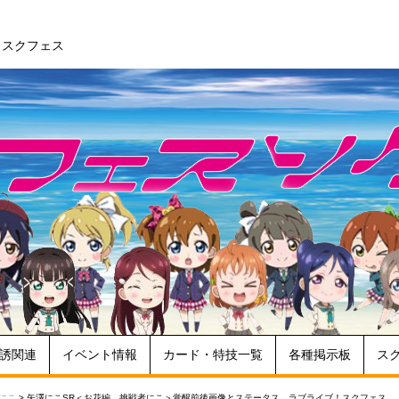
 スクフェス
誘関連
イベント情報
カード・特技一覧
各種掲示板
ス
にこ
>
矢澤にこSR＜お花編 挑戦者にこ＞覚醒前後画像とステータス ラブライブ！スクフェス