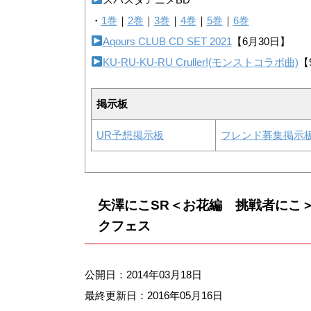
・
1巻
｜
2巻
｜
3巻
｜
4巻
｜
5巻
｜
6巻
Aqours CLUB CD SET 2021
【6月30日】
KU-RU-KU-RU Cruller!(モンストコラボ曲)
【
掲示板
UR予想掲示板
フレンド募集掲示
矢澤にこSR＜お花編 挑戦者にこ
クフェス
公開日：2014年03月18日
最終更新日：
2016年05月16日