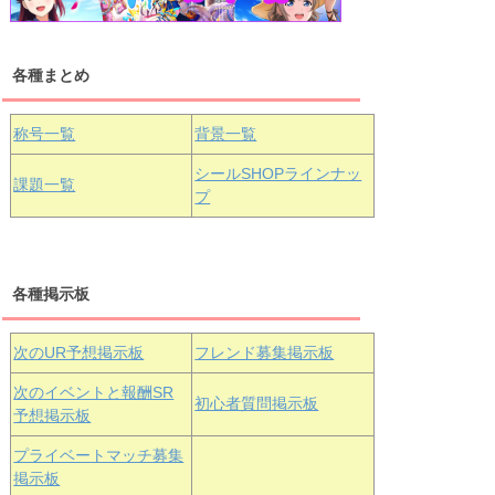
各種まとめ
国木田花丸
津島善子
黒澤ルビィ
桜坂しずく
中須かすみ
称号一覧
背景一覧
天王寺璃奈
浦の星女学院3年生
シールSHOPラインナッ
課題一覧
プ
三船栞子
各種掲示板
小原鞠莉
黒澤ダイヤ
松浦果南
虹ヶ咲学園3年生
次のUR予想掲示板
フレンド募集掲示板
次のイベントと報酬SR
初心者質問掲示板
予想掲示板
エマ・ヴェ
近江彼方
朝香果林
プライベートマッチ募集
ルデ
掲示板