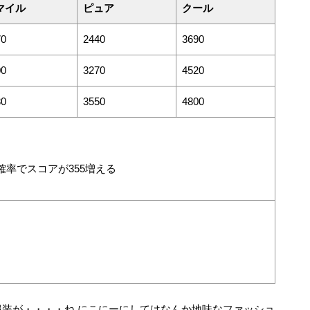
マイル
ピュア
クール
70
2440
3690
00
3270
4520
80
3550
4800
確率でスコアが355増える
る
服装が・・・・ね にこにーにしてはなんか地味なファッショ