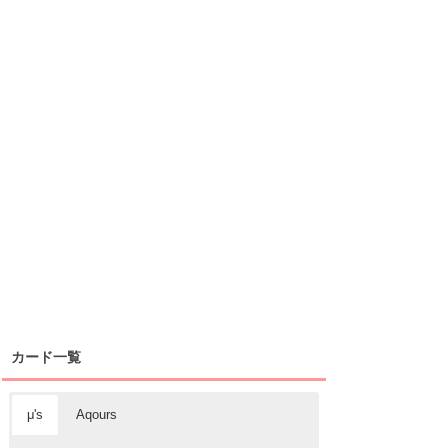
カード一覧
μ's
Aqours