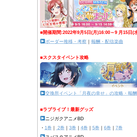
■開催期間:2022年9月5日(月)16:00～9 月15日(
ボーダー推移・考察
｜
報酬・配信楽曲
■スクスタイベント攻略
交換所イベント「月夜の幸せ」の攻略・報酬
■ラブライブ！最新グッズ
ニジガクアニメBD
・
1巻
｜
2巻
｜
3巻
｜
4巻
｜
5巻
｜
6巻
｜
7巻
スパスタアニメBD