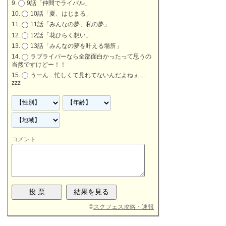
9話「仲間でライバル」
10話「夏、はじまる」
11話「みんなの夢、私の夢」
12話「花ひらく想い」
13話「みんなの夢を叶える場所」
ラブライバーなら全部面白かったって思うの
当然ですけどー！！
うーん…忙しくて見れてないんだよねぇ…
zzz
コメント
©
スクフェス攻略・速報