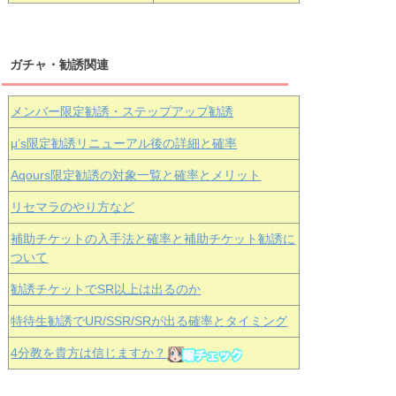
ガチャ・勧誘関連
メンバー限定勧誘・ステップアップ勧誘
μ’s限定勧誘リニューアル後の詳細と確率
Aqours
限定勧誘の対象一覧と確率とメリット
リセマラのやり方など
補助チケットの入手法と確率と補助チケット勧誘に
ついて
勧誘チケットでSR以上は出るのか
特待生勧誘でUR/SSR/SRが出る確率とタイミング
4分教を貴方は信じますか？