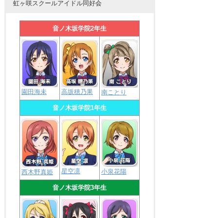
虹ヶ咲スクールアイドル同好会
音ノ木坂学院2年生
園田海未
高坂穂乃果
南ことり
音ノ木坂学院1年生
星空凛
小泉花陽
西木野真姫
音ノ木坂学院3年生