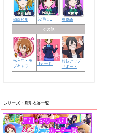
矢澤にこ
絢瀬絵里
東條希
その他
転入生・モ
特技アップ
Rカード
ブキャラ
サポート
浦の星女学院2年生
虹ヶ咲学園2年生
シリーズ・月別衣装一覧
高海千歌
渡辺曜
桜内梨子
上原歩夢
宮下愛
優木せつ菜
浦の星女学院1年生
虹ヶ咲学園1年生