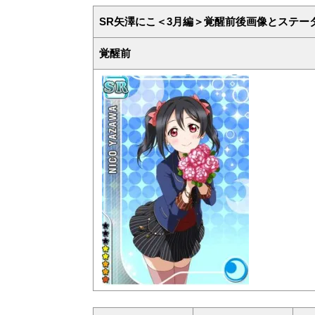
SR矢澤にこ＜3月編＞覚醒前後画像とステー
覚醒前