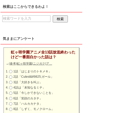
検索はここからできるわよ！
気ままにアンケート
虹ヶ咲学園アニメ全13話放送終わった
けど一番面白かった話は？
→
(参考)虹ヶ咲学園(ニジガク)ア…
1話「はじまりのトキメキ」
2話「Cutest&#9825;ガール」
3話「大好きを叫ぶ」
4話は「未知なるミチ」
5話「今しかできないことを」
6話「笑顔のカタチ」
7話「ハルカカナタ」
8話「しずく、モノクローム」