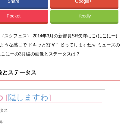
Share
Google+
Pocket
feedly
クフェス） 2014年3月の新部員SR矢澤にこ(にこにー)
な感じで ドキッとΣ(´∀｀||;)ってしますねｗ ミューズの
にこにーの3月編の画像とステータスは？
像とステータス
わ
[
隠しますわ
]
タス
ル