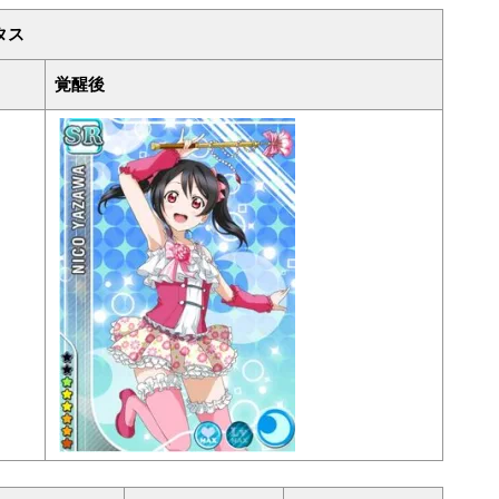
タス
覚醒後