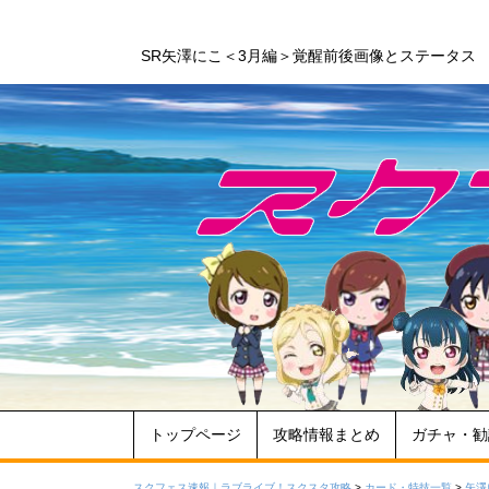
SR矢澤にこ＜3月編＞覚醒前後画像とステータス
トップページ
攻略情報まとめ
ガチャ・勧
スクフェス速報｜ラブライブ！スクスタ攻略
>
カード・特技一覧
>
矢澤