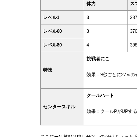
体力
ス
レベル1
3
28
レベル60
3
37
レベル80
4
39
挑戦者にこ
特技
効果：9秒ごとに27％の
クールハート
センタースキル
効果：クールPがUPす
にこにーは笑顔は申し分ないのだが ちょっと