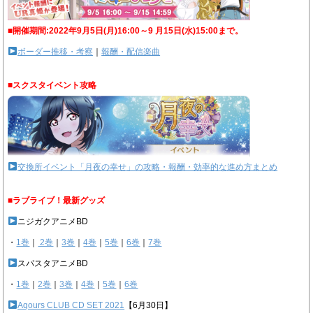
■開催期間:2022年9月5日(月)16:00～9 月15日(水)15:00まで。
ボーダー推移・考察
｜
報酬・配信楽曲
■スクスタイベント攻略
交換所イベント「月夜の幸せ」の攻略・報酬・効率的な進め方まとめ
■ラブライブ！最新グッズ
ニジガクアニメBD
・
1巻
｜
2巻
｜
3巻
｜
4巻
｜
5巻
｜
6巻
｜
7巻
スパスタアニメBD
・
1巻
｜
2巻
｜
3巻
｜
4巻
｜
5巻
｜
6巻
Aqours CLUB CD SET 2021
【6月30日】