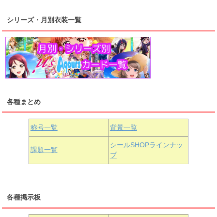
シリーズ・月別衣装一覧
高海千歌
渡辺曜
桜内梨子
上原歩夢
宮下愛
優木せつ菜
浦の星女学院1年生
虹ヶ咲学園1年生
各種まとめ
国木田花丸
津島善子
黒澤ルビィ
桜坂しずく
中須かすみ
称号一覧
背景一覧
天王寺璃奈
浦の星女学院3年生
シールSHOPラインナッ
課題一覧
プ
三船栞子
各種掲示板
小原鞠莉
黒澤ダイヤ
松浦果南
虹ヶ咲学園3年生