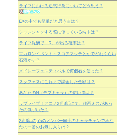
ライブにおける迷惑行為についてどう思う？
EXの中でも簡単だと思う曲は？
シャンシャンする際に使っている端末は？
ライブ報酬で「R」が出る確率は？
マカロンイベント・スコアマッチとかでどれくらい
石溶かす？
メドレーフェスティバルで何個石を使った？
スクフェスにこれまで課金した金額は？
あなたのN（モブキャラ）の使い道は？
ラブライブ！アニメ2期8話にて、作画ミスがあっ
たの気づいた？
2期6話のμ’sのメンバー同士のキャラチェンであな
たの一番のお気に入りは？