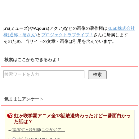
μ's(ミューズ)やAqours(アクア)などの画像の著作権は
KLab株式会社
様(通称：蟹さん)
と
プロジェクトラブライブ！
さんに帰属します
そのため、当サイトの文章・画像は引用を含んでいます。
検索はここからできるわよ！
気ままにアンケート
虹ヶ咲学園アニメ全13話放送終わったけど一番面白かっ
た話は？
→
(参考)虹ヶ咲学園(ニジガク)ア…