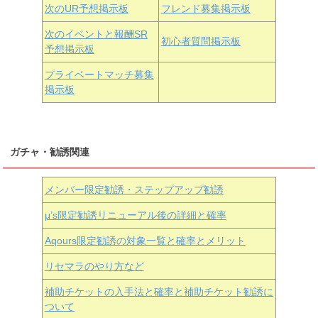
次のUR予想掲示板
フレンド募集掲示板
次のイベントと報酬SR
初心者質問掲示板
予想掲示板
近江彼方
朝香果林
エマ・ヴェルデ
プライベートマッチ募集
掲示板
ガチャ・勧誘関連
メンバー限定勧誘・ステップアップ勧誘
μ’s限定勧誘リニューアル後の詳細と確率
Aqours
限定勧誘の対象一覧と確率とメリット
リセマラのやり方など
補助チケットの入手法と確率と補助チケット勧誘に
ついて