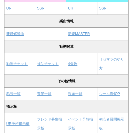
UR
SSR
UR
SSR
楽曲情報
新規解禁曲
新規MASTER
勧誘関連
リセマラのやり
勧誘チケット
補助チケット
4分教
方
その他情報
称号一覧
背景一覧
課題一覧
シールSHOP
掲示板
フレンド募集掲
イベント予想掲
初心者質問掲示
UR予想掲示板
示板
示板
板