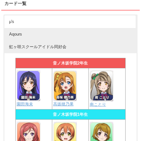
カード一覧
μ's
Aqours
虹ヶ咲スクールアイドル同好会
音ノ木坂学院2年生
園田海未
高坂穂乃果
南ことり
音ノ木坂学院1年生