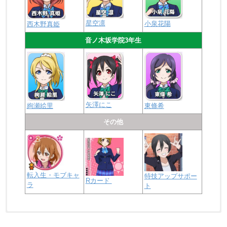
星空凛
小泉花陽
西木野真姫
音ノ木坂学院3年生
矢澤にこ
絢瀬絵里
東條希
その他
転入生・モブキャ
特技アップサポー
Rカード
ラ
ト
浦の星女学院2年生
虹ヶ咲学園2年生