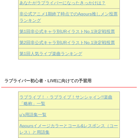
あなたがラブライバーになったきっかけは？
非公式アニメ1期終了時点でのAqours推しメン投票
ランキング
第1回非公式キャラ別URイラストNo.1決定戦投票
第2回非公式キャラ別URイラストNo.1決定戦投票
第1回人気ライブ楽曲ランキング
ラブライバー初心者・LIVEに向けての予習用
ラブライブ！・ラブライブ！サンシャイン!!楽曲
「略称」一覧
μ’s用語集一覧
Aqoursイメージカラーとコール&レスポンス（コー
レス）と用語集