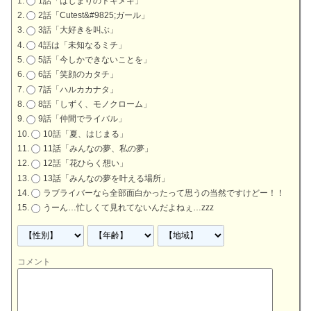
1話「はじまりのトキメキ」
2話「Cutest&#9825;ガール」
3話「大好きを叫ぶ」
4話は「未知なるミチ」
5話「今しかできないことを」
6話「笑顔のカタチ」
7話「ハルカカナタ」
8話「しずく、モノクローム」
9話「仲間でライバル」
10話「夏、はじまる」
11話「みんなの夢、私の夢」
12話「花ひらく想い」
13話「みんなの夢を叶える場所」
ラブライバーなら全部面白かったって思うの当然ですけどー！！
うーん…忙しくて見れてないんだよねぇ…zzz
コメント