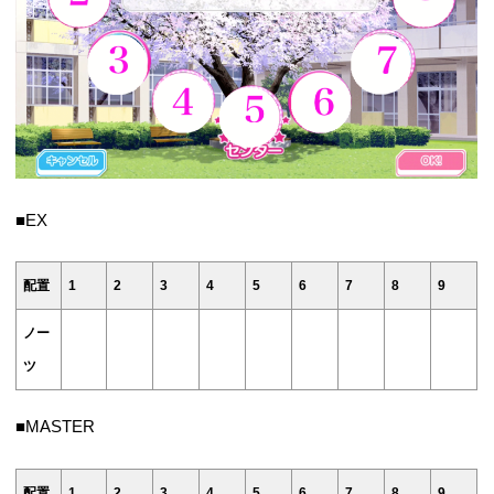
■EX
配置
1
2
3
4
5
6
7
8
9
ノー
ツ
■MASTER
配置
1
2
3
4
5
6
7
8
9