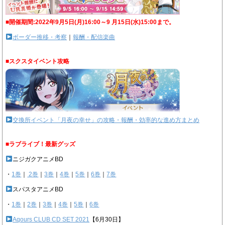
■開催期間:2022年9月5日(月)16:00～9 月15日(水)15:00まで。
ボーダー推移・考察
｜
報酬・配信楽曲
■スクスタイベント攻略
交換所イベント「月夜の幸せ」の攻略・報酬・効率的な進め方まとめ
■ラブライブ！最新グッズ
ニジガクアニメBD
・
1巻
｜
2巻
｜
3巻
｜
4巻
｜
5巻
｜
6巻
｜
7巻
スパスタアニメBD
・
1巻
｜
2巻
｜
3巻
｜
4巻
｜
5巻
｜
6巻
Aqours CLUB CD SET 2021
【6月30日】