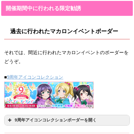
時間のまとめや短い曲一覧を紹介します。
開催期間中に行われる限定勧誘
μ'sライブ楽曲の時間長さ一覧それでは、
μ'sのライブ楽曲の時間の長さまとめです。
短いものは1分19秒で、長い曲だと2分を超
える楽曲が登場します。↓参考元ストーリ
ー解禁曲曲名時間僕らのLIVE 君と...
過去に行われたマカロンイベントボーダー
それでは、間近に行われたマカロンイベントのボーダーを
どうぞ。
■
9周年アイコンコレクション
9周年アイコンコレクションボーダーを開く