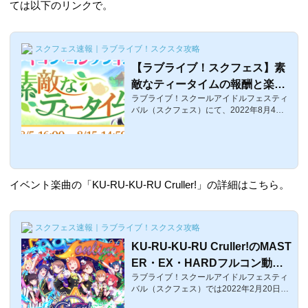
ては以下のリンクで。
スクフェス速報｜ラブライブ！スクスタ攻略
【ラブライブ！スクフェス】素
敵なティータイムの報酬と楽曲
ラブライブ！スクールアイドルフェスティ
【Aqoursマカロンイベント】
バル（スクフェス）にて、2022年8月4日
に恒例のマカロンイベントの告知がありま
した！今回のイベント名は・・・「素敵な
ティータイム」。ここではAqoursマカロン
イベント「素敵なティータイム」の報酬や
楽曲、予習についてまとめています。な
お、ボーダーについてはこちら。マカロン
イベント楽曲の「KU-RU-KU-RU Cruller!」の詳細はこちら。
イベント「素敵なティータイム」詳細■開
催期間:2022年8月5日(金)15:00〜8月15日
(月)14:59までの10日間。それではマカロン
イベント「素敵なティータイム」について
スクフェス速報｜ラブライブ！スクスタ攻略
です。イベント形式は、マカロンイベント
KU-RU-KU-RU Cruller!のMAST
で、今回...
ER・EX・HARDフルコン動画
ラブライブ！スクールアイドルフェスティ
と譜面攻略【ラブライブ！スク
バル（スクフェス）では2022年2月20日1
フェス】
6:00〜が「KU-RU-KU-RU Cruller!」が配