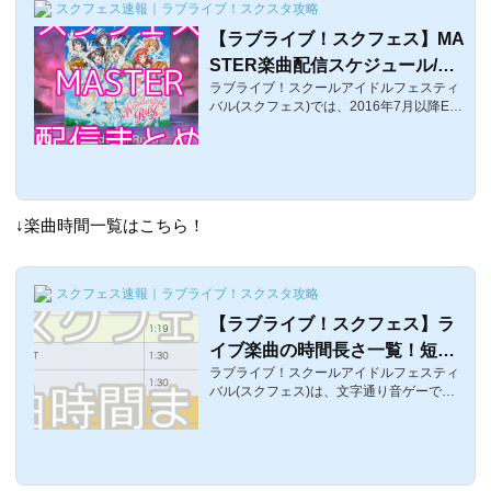
スクフェス速報｜ラブライブ！スクスタ攻略
【ラブライブ！スクフェス】MA
STER楽曲配信スケジュール/過
ラブライブ！スクールアイドルフェスティ
去配信分
バル(スクフェス)では、2016年7月以降EX
よりも更に上の難易度である「MASTER」
という難易度が新たに登場しました。ここ
では、MASTERの配信時期や過去に配信さ
れた楽曲をまとめています。スクフェス
「MASTER」についてそれでは、スクフェ
スにおけるMASTERの配信まとめです。以
↓楽曲時間一覧はこちら！
前はEXが期間限定配信だったのですが、2
016年7月のアップデート以降、EXが常駐
化され、そのかわりに更に上の難易度であ
るMASTERが配信されてます。MASTERは
スクフェス速報｜ラブライブ！スクスタ攻略
特別楽曲として配信されているため、「ラ
【ラブライブ！スクフェス】ラ
イブ画面」から画面左...
イブ楽曲の時間長さ一覧！短い
ラブライブ！スクールアイドルフェスティ
曲や長い曲
バル(スクフェス)は、文字通り音ゲーであ
り、シャンシャンして楽しむアプリなので
すが「あれ？なんかこの曲長ぇなｗ」「も
う終わりｗ早っｗ」など実は同じ難易度で
あっても曲によって「プレイ時間の長さ」
が違うのです。ここでは、ライブ楽曲の曲