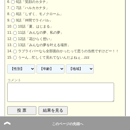
6話「笑顔のカタチ」
7話「ハルカカナタ」
8話「しずく、モノクローム」
9話「仲間でライバル」
10話「夏、はじまる」
11話「みんなの夢、私の夢」
12話「花ひらく想い」
13話「みんなの夢を叶える場所」
ラブライバーなら全部面白かったって思うの当然ですけどー！！
うーん…忙しくて見れてないんだよねぇ…zzz
コメント
©
スクフェス攻略・速報
このページの先頭へ