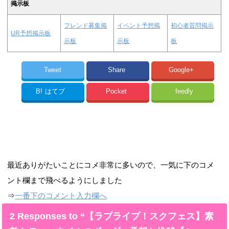
掲示板
フレンド募集掲
イベント予想掲
初心者質問掲示
UR予想掲示板
示板
示板
板
Tweet
Share
Google+
B!
はてブ
Pocket
feedly
最近ありがたいことにコメ非常に多いので、一気に下のコメ
ント欄まで飛べるようにしました
⇒
一番下のコメント入力欄へ
2 Responses to “【ラブライブ！スクフェス】素