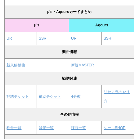
μ’s・Aqoursカードまとめ
μ’s
Aqours
UR
SSR
UR
SSR
楽曲情報
新規解禁曲
新規MASTER
勧誘関連
リセマラのやり
勧誘チケット
補助チケット
4分教
方
その他情報
称号一覧
背景一覧
課題一覧
シールSHOP