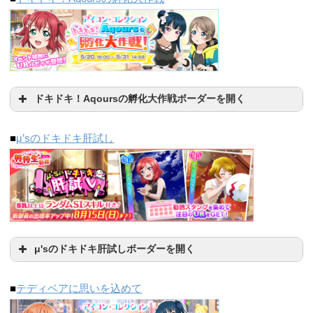
1343263
950311
725499
500位
3000位
10000位
6/7(火)
163652
32000
6486
833875
337492
155155
6/8(水)
235812
49607
11416
6/9(木)
318460
71464
16988
日程
500位
3000位
10000位
ドキドキ！Aqoursの孵化大作戦ボーダーを開く
6/10(金)
405868
96376
23287
1/5(火)
48972
12748
2527
10000位
30000位
50000位
■
μ’sのドキドキ肝試し
6/11(土)
529805
128712
31693
1/6(水)
82563
22049
6668
500位
3000位
10000位
1170093
820028
603030
6/12(日)
637020
164149
42292
142752
45246
14153
1051032
371779
170472
6/13(月)
767122
202004
57465
+682811
+23197
+7485
1/7(木)
6/14(火)
929756
255350
80880
日程
500位
3000位
10000位
μ'sのドキドキ肝試しボーダーを開く
-24172
-8526
-4000
6/15(水)
10000位
30000位
50000位
4/5(月)
■
テディベアに思いを込めて
1/8(金)
199260
66236
21540
11:30
1238784
359872
150971
1564750
1012028
652229
4/6(火)
124684
36544
10731