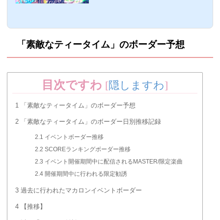
信。ここでは、「KU-RU-KU-RU Cruller!」
のHARD/EX/MASTERの動画や譜面攻略を
まとめました。「KU-RU-KU-RU Cruller!」
詳細情報曲名難易度ノーツ数レベル「KU-
RU-KU-RU Cruller!」＜クール＞EASY811
「素敵なティータイム」のボーダー予想
NORMAL1454HARD2456EX(ランダム)38
29MASTER64012時間2分02秒BPM 解禁条
件 追加日2021年5月20日EX/MASTERノー
ツ配置順今回はAqoursの楽曲になるため、
Aqoursのメンバーに1.1倍(10％)の補正が
目次ですわ
[
隠しますわ
]
かかります。なので...
1
「素敵なティータイム」のボーダー予想
2
「素敵なティータイム」のボーダー日別推移記録
2.1
イベントボーダー推移
2.2
SCOREランキングボーダー推移
2.3
イベント開催期間中に配信されるMASTER/限定楽曲
2.4
開催期間中に行われる限定勧誘
3
過去に行われたマカロンイベントボーダー
4
【推移】