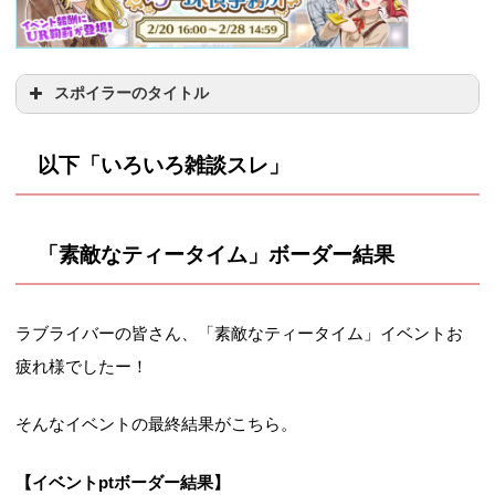
877345
336368
152168
556874
249467
97100
529170
207895
81324
518265 +7470
198617 +2992
76692 +13440
8/8(日)
163557
49823
15084
5/28(金)
+90543
+44772
+16623
日程
1000位
5000位
15000位
9
+51934
0
-6078
-3785
1/13(水)
4/14(水)
8/9(月)
228184
72351
22252
スポイラーのタイトル
+91338
+35130
+13584
10/20(水)
-81537
-3615
-218
5/29(土)
731355
283840
107580
1000位
20000位
50000位
8/10(火)
292878
90202
30602
以下
「
いろいろ
雑談スレ」
638411
253082
97318
10/21(木)
46082
11280
2044
5/30(日)
834583
309672
128216
6392577
1180421
687413
8/11(水)
333557
111809
39811
4/15(木)
626904
287853
111750
500位
3000位
10000位
+109241
+45187
+15994
10/22(金)
5/31(月)
822191
306816
125220
1/14(木)
8/12(木)
391699
136025
49496
11:30
731858
310328
134367
527352
180781
76256
「素敵なティータイム」
ボーダー結果
10/23(土)
123658
38940
11620
11:30
947733
337487
150330
-69081
-24727
-16712
8/13(金)
463531
167323
61114
12:30
751472
313800
138104
程
1000位
20000位
50000位
10/24(日)
171491
55121
18016
12:30
962571
344546
153556
8/14(土)
563580
207659
77153
ラブライバーの皆さん、「素敵なティータイム」イベントお
13:30
785797
320568
143914
1/15(金)
714846
295613
112898
1/5(水)
0
10/25(月)
217232
75602
23207
13:30
1001151
351720
158438
疲れ様でしたー！
1000位
20000位
50000位
8/15(日)
619199
233920
83290
14:30
812425
330135
150972
11:30
836687
317415
135937
1/6(木)
2856895
0
10/26(火)
265101
89021
30388
14:30
1024017
362971
165830
8005175
1075853
0
そんなイベントの最終結果がこちら。
11:30
732786
284860
98088
12:30
867628
323868
139696
1/7(金)
3773857
659243
0
10/27(水)
305657
107726
38433
12:30
759873
292716
1011113
13:30
896193
331948
146083
【イベントptボーダー結果】
【推移】
1/8(土)
4323375