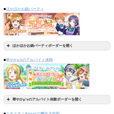
■
ほかほかお鍋パーティ
1000位
5000位
15000位
1405137
415128
155026
ほかほかお鍋パーティボーダーを開く
1000位
20000位
50000位
■
華やかμ’sのアルバイト体験
9037992
1194627
253178
500位
3000位
10000位
968818
355949
160721
日程
1000位
5000位
15000位
華やかμ’sのアルバイト体験ボーダーを開く
6/5(日)
10000位
30000位
50000位
■
ドキドキ！Aqoursの孵化大作戦
6/6(月)
81416
14978
1662