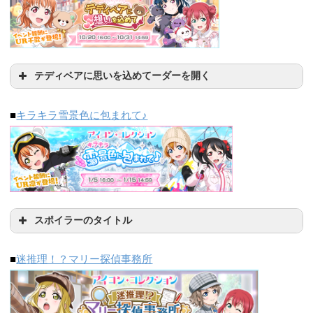
500位
3000位
10000位
1/9(土)
265615
86641
30569
12:30
1261868
370103
151672
4/7(水)
179805
56684
18319
859592
314813
117843
312236
111788
43840
13:30
1308135
384788
152736
4/8(木)
205250
66685
21188
日程
500位
3000位
10000位
テディベアに思いを込めてーダーを開く
14:30
+46621
+25147
+13271
4/9(金)
270866
88085
29829
1/10(日)
5/20(木)
-41579
-16170
-5119
10000位
30000位
50000位
308935
110180
40897
■
キラキラ雪景色に包まれて♪
5/21(金)
79346
20797
5607
500位
3000位
10000位
1026869
615122
92310
+38069
+22095
+11068
4/10(土)
369250
141711
55674
5/22(土)
142469
45584
12640
616526
284359
104402
1/11(月)
-3301
-1608
-2943
+57014
+29923
+11834
5/23(日)
210362
71638
21408
スポイラーのタイトル
5/24(月)
277900
90400
30092
日程
1000位
5000位
15000位
350681
4/11(日)
139346
52817
437832
172765
69540
10000位
30000位
50000位
5/25(火)
321930
114393
41208
8/5(木)
■
迷推理！？マリー探偵事務所
+68582
+31054
+13866
4/12(月)
404975
171342
67082
1/12(火)
1221660
635555
0
5/26(水)
371998
140980
51764
8/6(金)
55764
13998
2649
500位
3000位
10000位
4/13(火)
466331
204695
80477
-55965
-14343
-8202
5/27(木)
443556
168697
63252
8/7(土)
105484
30414
8350