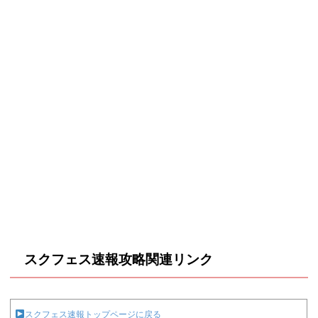
2/28(月)
402989
132225
49231
14:30
11:30
464369
156990
64603
12:30
475558
161612
67983
13:30
488734
168148
75036
14:30
スクフェス速報攻略関連リンク
スクフェス速報トップページに戻る