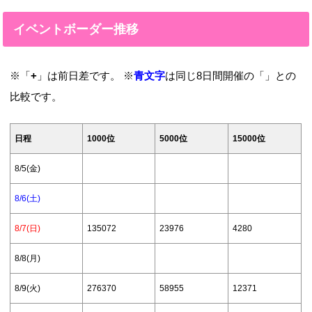
イベントボーダー推移
※「
+
」は前日差です。 ※
青文字
は同じ8日間開催の「」との
比較です。
日程
1000位
5000位
15000位
8/5(金)
8/6(土)
8/7(日)
135072
23976
4280
8/8(月)
8/9(火)
276370
58955
12371