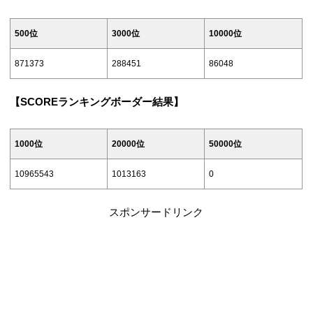
10/28(木)
341727
128636
47224
13:30
793390
302028
104950
14:30
939793
345933
153787
1/9(日)
4801574
500位
3000位
10000位
10/29(金)
386078
151385
55604
14:30
832740
307668
111896
日程
1000位
5000位
15000位
1/10(月)
5147869
871373
288451
86048
10/30(土)
445699
181018
70510
2/20(日)
1/11(火)
10/31(日)
【SCOREランキングボーダー結果】
2/21(月)
45835
9384
1151
1/12(水)
5658696
1053655
496865
11:30
544854
238004
88252
2/22(火)
82064
20048
4820
1000位
20000位
50000位
1/13(木)
5797533
12:30
557469
245190
90984
2/23(水)
126291
33238
8469
10965543
1013163
0
1/14(金)
13:30
573481
255775
94572
2/24(木)
173680
1/15(土)
6115175
1133717
632084
スポンサードリンク
14:30
600192
270477
100210
2/25(金)
229011
64604
18542
11:30
6286927
2/26(土)
293079
82062
24436
12:30
6312114
2/27(日)
351484
107965
37189
13:30
6346635
1169303
675535