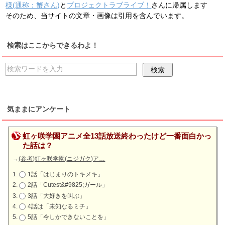
様(通称：蟹さん)
と
プロジェクトラブライブ！
さんに帰属します
そのため、当サイトの文章・画像は引用を含んでいます。
検索はここからできるわよ！
気ままにアンケート
虹ヶ咲学園アニメ全13話放送終わったけど一番面白かっ
た話は？
→
(参考)虹ヶ咲学園(ニジガク)ア…
1話「はじまりのトキメキ」
2話「Cutest&#9825;ガール」
3話「大好きを叫ぶ」
4話は「未知なるミチ」
5話「今しかできないことを」