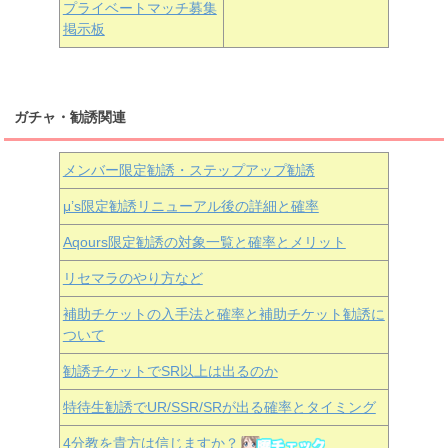
プライベートマッチ募集
掲示板
ガチャ・勧誘関連
メンバー限定勧誘・ステップアップ勧誘
μ’s限定勧誘リニューアル後の詳細と確率
Aqours
限定勧誘の対象一覧と確率とメリット
リセマラのやり方など
補助チケットの入手法と確率と補助チケット勧誘に
ついて
勧誘チケットでSR以上は出るのか
特待生勧誘でUR/SSR/SRが出る確率とタイミング
4分教を貴方は信じますか？