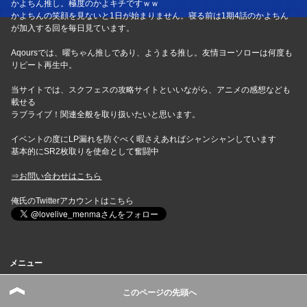
かよちん推し。極度のかよキチですｗｗ
かよちんの笑顔を見ないと1日が始まりません。寝る前は1期4話のかよちん
が加入する回を毎日見ています。
Aqoursでは、曜ちゃん推しであり、ようまる推し。友情ヨーソローは何度も
リピート再生中。
当サイトでは、スクフェスの攻略サイトといいながら、アニメの感想なども
載せる
ラブライブ！関連全般を取り扱いたいと思います。
イベントの度にLP漏れを防ぐべく暇さえあればシャンシャンしています
基本的にSR2枚取りを使命として奮闘中
⇒お問い合わせはこちら
俺氏のTwitterアカウントはこちら
メニュー
このページの先頭へ
お問い合わせ