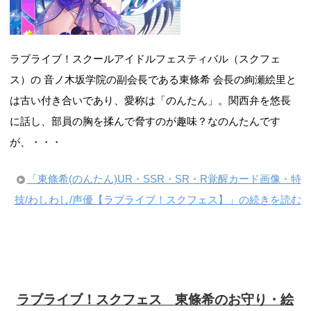
ラブライブ！スクールアイドルフェスティバル（スクフェ
ス）の 音ノ木坂学院の副会長である東條希 会長の絢瀬絵里と
は古い付き合いであり、愛称は「のんたん」。関西弁を悠長
に話し、部員の胸を揉んで脅すのが趣味？なのんたんです
が、・・・
「東條希(のんたん)UR・SSR・SR・R覚醒カード画像・特
技/わしわし/声優【ラブライブ！スクフェス】」の続きを読む
ラブライブ！スクフェス 東條希のお守り・絵