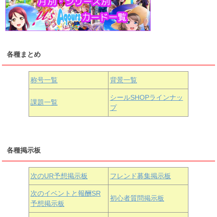
高海千歌
渡辺曜
桜内梨子
上原歩夢
宮下愛
優木せつ菜
浦の星女学院1年生
虹ヶ咲学園1年生
各種まとめ
国木田花丸
津島善子
黒澤ルビィ
桜坂しずく
中須かすみ
称号一覧
背景一覧
天王寺璃奈
浦の星女学院3年生
シールSHOPラインナッ
課題一覧
プ
三船栞子
各種掲示板
小原鞠莉
黒澤ダイヤ
松浦果南
虹ヶ咲学園3年生
次のUR予想掲示板
フレンド募集掲示板
次のイベントと報酬SR
初心者質問掲示板
予想掲示板
近江彼方
朝香果林
エマ・ヴェルデ