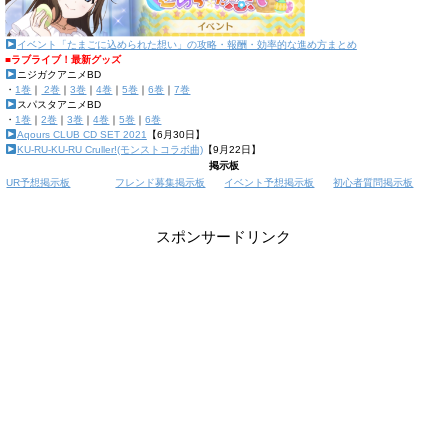
イベント「たまごに込められた想い」の攻略・報酬・効率的な進め方まとめ
■ラブライブ！最新グッズ
ニジガクアニメBD
・
1巻
｜
2巻
｜
3巻
｜
4巻
｜
5巻
｜
6巻
｜
7巻
スパスタアニメBD
・
1巻
｜
2巻
｜
3巻
｜
4巻
｜
5巻
｜
6巻
Aqours CLUB CD SET 2021
【6月30日】
KU-RU-KU-RU Cruller!(モンストコラボ曲)
【9月22日】
掲示板
UR予想掲示板
フレンド募集掲示板
イベント予想掲示板
初心者質問掲示板
スポンサードリンク