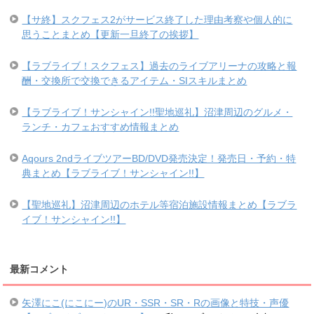
【サ終】スクフェス2がサービス終了した理由考察や個人的に
思うことまとめ【更新一旦終了の挨拶】
【ラブライブ！スクフェス】過去のライブアリーナの攻略と報
酬・交換所で交換できるアイテム・SIスキルまとめ
【ラブライブ！サンシャイン!!聖地巡礼】沼津周辺のグルメ・
ランチ・カフェおすすめ情報まとめ
Aqours 2ndライブツアーBD/DVD発売決定！発売日・予約・特
典まとめ【ラブライブ！サンシャイン!!】
【聖地巡礼】沼津周辺のホテル等宿泊施設情報まとめ【ラブラ
イブ！サンシャイン!!】
最新コメント
矢澤にこ(にこにー)のUR・SSR・SR・Rの画像と特技・声優