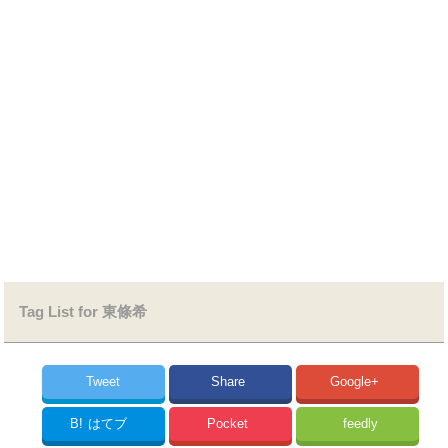
Tag List for 東條希
Tweet
Share
Google+
B!
はてブ
Pocket
feedly