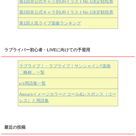
第1回非公式キャラ別URイラストNo.1決定戦投票
第2回非公式キャラ別URイラストNo.1決定戦投票
第1回人気ライブ楽曲ランキング
ラブライバー初心者・LIVEに向けての予習用
ラブライブ！・ラブライブ！サンシャイン!!楽曲
「略称」一覧
μ’s用語集一覧
Aqoursイメージカラーとコール&レスポンス（コー
レス）と用語集
最近の投稿