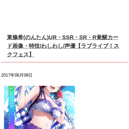
東條希(のんたん)UR・SSR・SR・R覚醒カー
ド画像・特技/わしわし/声優【ラブライブ！ス
クフェス】
2017年06月08日