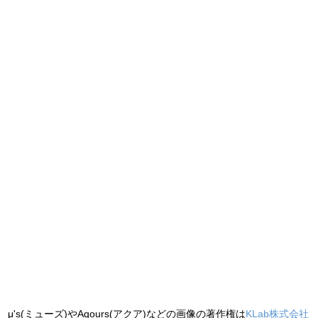
μ's(ミューズ)やAqours(アクア)などの画像の著作権は
KLab株式会社