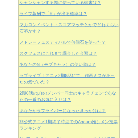
シャンシャンする際に使っている端末は？
ライブ報酬で「R」が出る確率は？
マカロンイベント・スコアマッチとかでどれくらい
石溶かす？
メドレーフェスティバルで何個石を使った？
スクフェスにこれまで課金した金額は？
あなたのN（モブキャラ）の使い道は？
ラブライブ！アニメ2期8話にて、作画ミスがあっ
たの気づいた？
2期6話のμ’sのメンバー同士のキャラチェンであな
たの一番のお気に入りは？
あなたがラブライバーになったきっかけは？
非公式アニメ1期終了時点でのAqours推しメン投票
ランキング