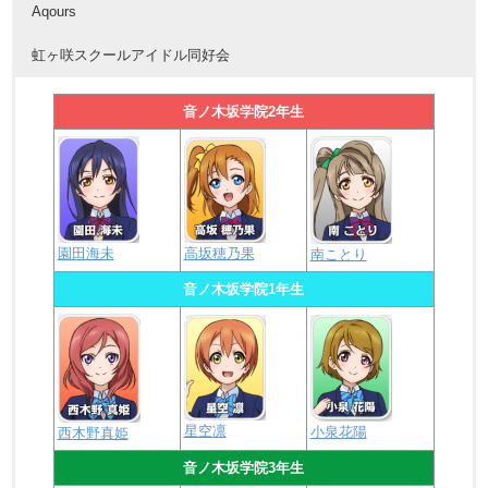
Aqours
虹ヶ咲スクールアイドル同好会
音ノ木坂学院2年生
園田海未
高坂穂乃果
南ことり
音ノ木坂学院1年生
星空凛
小泉花陽
西木野真姫
音ノ木坂学院3年生