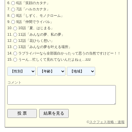
6話「笑顔のカタチ」
7話「ハルカカナタ」
8話「しずく、モノクローム」
9話「仲間でライバル」
10話「夏、はじまる」
11話「みんなの夢、私の夢」
12話「花ひらく想い」
13話「みんなの夢を叶える場所」
ラブライバーなら全部面白かったって思うの当然ですけどー！！
うーん…忙しくて見れてないんだよねぇ…zzz
コメント
©
スクフェス攻略・速報