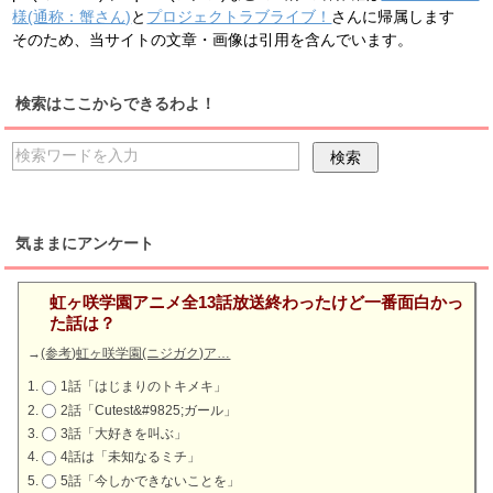
様(通称：蟹さん)
と
プロジェクトラブライブ！
さんに帰属します
そのため、当サイトの文章・画像は引用を含んでいます。
検索はここからできるわよ！
気ままにアンケート
虹ヶ咲学園アニメ全13話放送終わったけど一番面白かっ
た話は？
→
(参考)虹ヶ咲学園(ニジガク)ア…
1話「はじまりのトキメキ」
2話「Cutest&#9825;ガール」
3話「大好きを叫ぶ」
4話は「未知なるミチ」
5話「今しかできないことを」