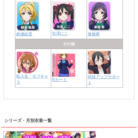
矢澤にこ
絢瀬絵里
東條希
その他
転入生・モブキャ
特技アップサポー
Rカード
ラ
ト
浦の星女学院2年生
虹ヶ咲学園2年生
シリーズ・月別衣装一覧