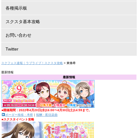
各種掲示板
スクスタ基本攻略
お問い合わせ
Twitter
スクフェス速報｜ラブライブ！スクスタ攻略
>
東條希
最新情報
最新情報
■開催期間：2022年4月20日(水)16:00〜4月30日(土)14:59まで。
ボーダー推移・考察
｜
報酬・配信楽曲
■スクスタイベント攻略