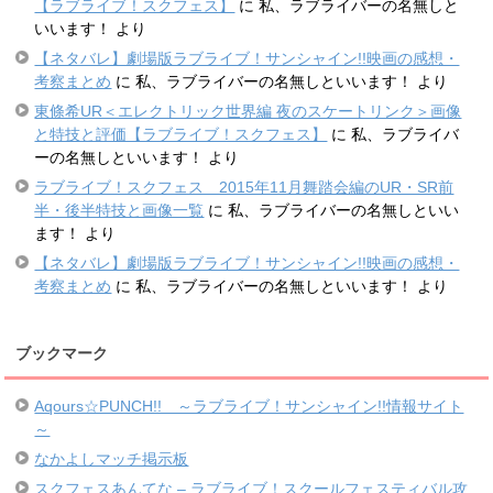
【ラブライブ！スクフェス】
に
私、ラブライバーの名無しと
いいます！
より
【ネタバレ】劇場版ラブライブ！サンシャイン!!映画の感想・
考察まとめ
に
私、ラブライバーの名無しといいます！
より
東條希UR＜エレクトリック世界編 夜のスケートリンク＞画像
と特技と評価【ラブライブ！スクフェス】
に
私、ラブライバ
ーの名無しといいます！
より
ラブライブ！スクフェス 2015年11月舞踏会編のUR・SR前
半・後半特技と画像一覧
に
私、ラブライバーの名無しといい
ます！
より
【ネタバレ】劇場版ラブライブ！サンシャイン!!映画の感想・
考察まとめ
に
私、ラブライバーの名無しといいます！
より
ブックマーク
Aqours☆PUNCH!! ～ラブライブ！サンシャイン!!情報サイト
～
なかよしマッチ掲示板
スクフェスあんてな – ラブライブ！スクールフェスティバル攻