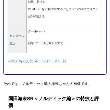
効果（最大）:
PERFECTを23回達成するごとに68%の確率でスコア
が590増える
クールハート
センタース
キル
効果: クールPが6%UPする
⇒海未ちゃんのSR・SSR・UR一覧
それでは、ノルディック編の海未ちゃんの画像です。
園田海未SR＜ノルディック編＞の特技と評
価