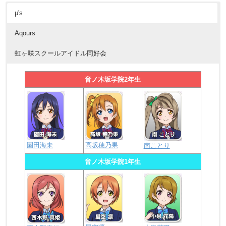
μ's
Aqours
虹ヶ咲スクールアイドル同好会
音ノ木坂学院2年生
園田海未
高坂穂乃果
南ことり
音ノ木坂学院1年生