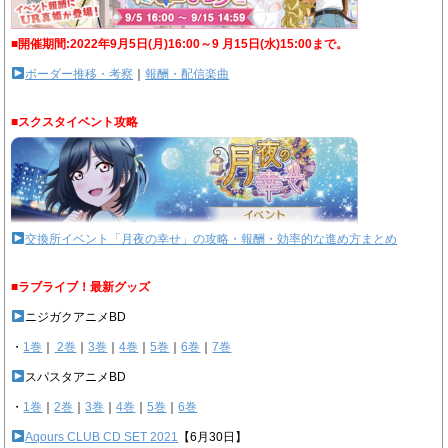
■開催期間:2022年9月5日(月)16:00～9 月15日(水)15:00まで。
ボーダー推移・考察
｜
報酬・配信楽曲
■スクスタイベント攻略
交換所イベント「月夜の幸せ」の攻略・報酬・効率的な進め方まとめ
■ラブライブ！最新グッズ
ニジガクアニメBD
・
1巻
｜
2巻
｜
3巻
｜
4巻
｜
5巻
｜
6巻
｜
7巻
スパスタアニメBD
・
1巻
｜
2巻
｜
3巻
｜
4巻
｜
5巻
｜
6巻
Aqours CLUB CD SET 2021
【6月30日】