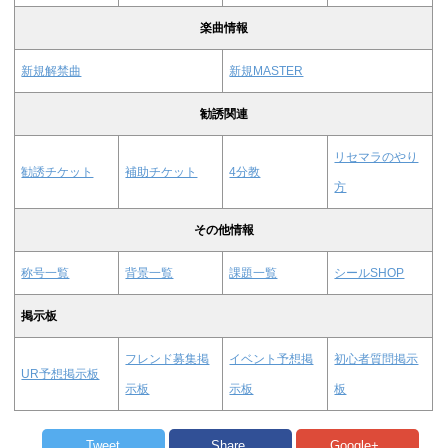
楽曲情報
新規解禁曲
新規MASTER
勧誘関連
リセマラのやり
勧誘チケット
補助チケット
4分教
方
その他情報
称号一覧
背景一覧
課題一覧
シールSHOP
掲示板
フレンド募集掲
イベント予想掲
初心者質問掲示
UR予想掲示板
示板
示板
板
Tweet
Share
Google+