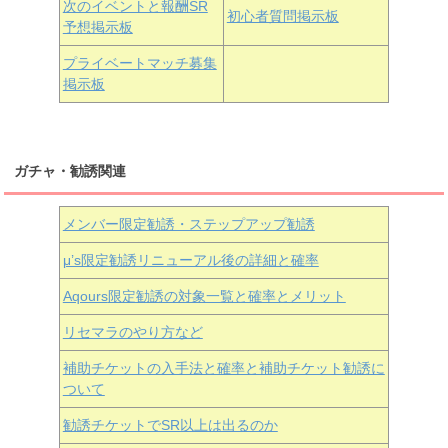
次のイベントと報酬SR
初心者質問掲示板
予想掲示板
近江彼方
朝香果林
エマ・ヴェルデ
プライベートマッチ募集
掲示板
ガチャ・勧誘関連
メンバー限定勧誘・ステップアップ勧誘
μ’s限定勧誘リニューアル後の詳細と確率
Aqours
限定勧誘の対象一覧と確率とメリット
リセマラのやり方など
補助チケットの入手法と確率と補助チケット勧誘に
ついて
勧誘チケットでSR以上は出るのか