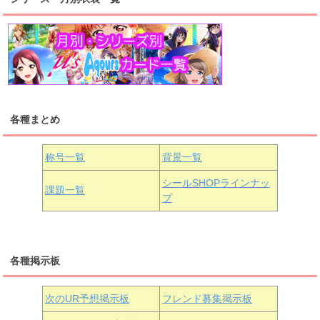
高海千歌
渡辺曜
桜内梨子
上原歩夢
宮下愛
優木せつ菜
浦の星女学院1年生
虹ヶ咲学園1年生
各種まとめ
国木田花丸
津島善子
黒澤ルビィ
桜坂しずく
中須かすみ
称号一覧
背景一覧
天王寺璃奈
浦の星女学院3年生
シールSHOPラインナッ
課題一覧
プ
三船栞子
各種掲示板
小原鞠莉
黒澤ダイヤ
松浦果南
虹ヶ咲学園3年生
次のUR予想掲示板
フレンド募集掲示板