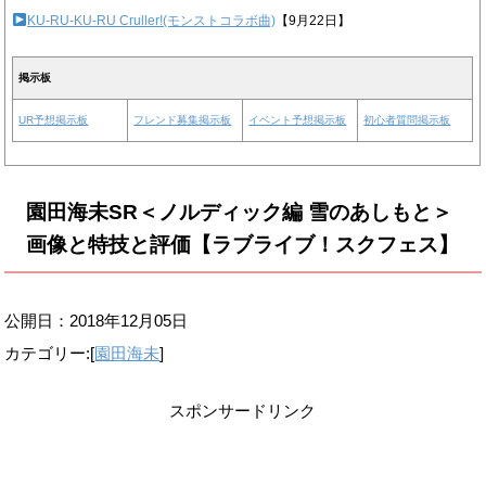
KU-RU-KU-RU Cruller!(モンストコラボ曲)
【9月22日】
掲示板
UR予想掲示板
フレンド募集掲示板
イベント予想掲示板
初心者質問掲示板
園田海未SR＜ノルディック編 雪のあしもと＞
画像と特技と評価【ラブライブ！スクフェス】
公開日：
2018年12月05日
カテゴリー:[
園田海未
]
スポンサードリンク