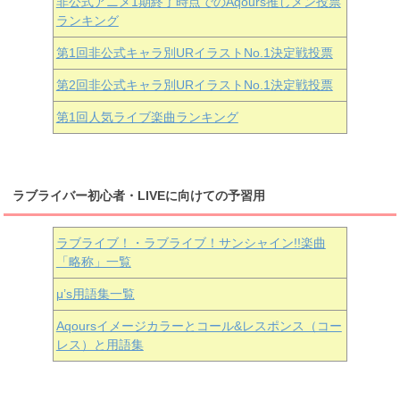
非公式アニメ1期終了時点でのAqours推しメン投票
ランキング
第1回非公式キャラ別URイラストNo.1決定戦投票
第2回非公式キャラ別URイラストNo.1決定戦投票
第1回人気ライブ楽曲ランキング
ラブライバー初心者・LIVEに向けての予習用
ラブライブ！・ラブライブ！サンシャイン!!楽曲
「略称」一覧
μ’s用語集一覧
Aqoursイメージカラーとコール&レスポンス（コー
レス）と用語集