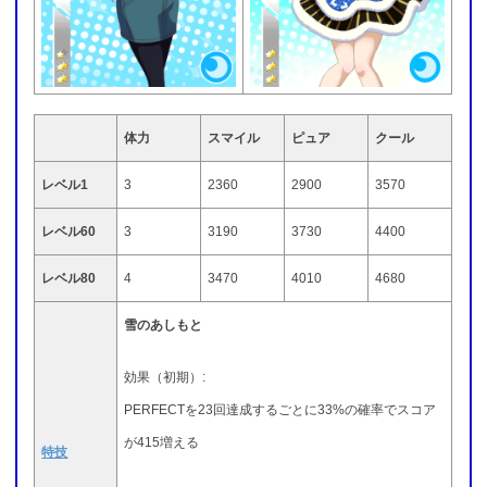
体力
スマイル
ピュア
クール
レベル1
3
2360
2900
3570
レベル60
3
3190
3730
4400
レベル80
4
3470
4010
4680
雪のあしもと
効果（初期）:
PERFECTを23回達成するごとに33%の確率でスコア
が415増える
特技