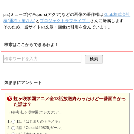
μ's(ミューズ)やAqours(アクア)などの画像の著作権は
KLab株式会社
様(通称：蟹さん)
と
プロジェクトラブライブ！
さんに帰属します
そのため、当サイトの文章・画像は引用を含んでいます。
検索はここからできるわよ！
気ままにアンケート
虹ヶ咲学園アニメ全13話放送終わったけど一番面白かっ
た話は？
→
(参考)虹ヶ咲学園(ニジガク)ア…
1話「はじまりのトキメキ」
2話「Cutest&#9825;ガール」