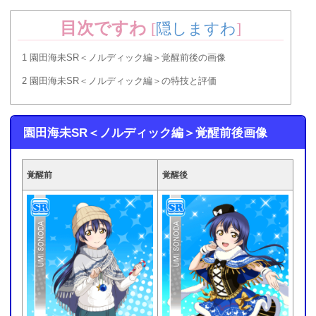
目次ですわ
[
隠しますわ
]
1
園田海未SR＜ノルディック編＞覚醒前後の画像
2
園田海未SR＜ノルディック編＞の特技と評価
園田海未SR＜ノルディック編＞覚醒前後画像
覚醒前
覚醒後