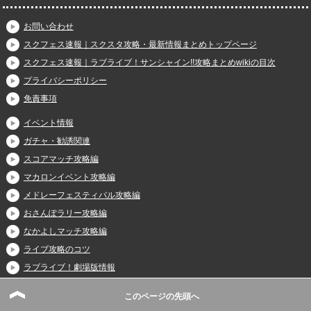
お問い合わせ
スクフェス速報｜スクスタ攻略・最新情報まとめトップページ
スクフェス速報｜ラブライブ！サンシャイン!!攻略まとめwikiの目次
プライバシーポリシー
免責事項
イベント情報
ガチャ・勧誘関連
スコアマッチ攻略編
マカロンイベント攻略編
メドレーフェスティバル攻略編
おさんぽラリー攻略編
なかよしマッチ攻略編
ライブ攻略のコツ
ラブライブ！劇場版情報
ラブライブ！第２期
このページの先頭へ
基本情報