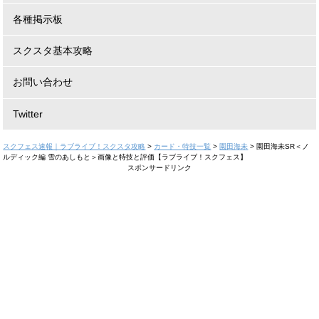
各種掲示板
スクスタ基本攻略
お問い合わせ
Twitter
スクフェス速報｜ラブライブ！スクスタ攻略
>
カード・特技一覧
>
園田海未
>
園田海未SR＜ノ
ルディック編 雪のあしもと＞画像と特技と評価【ラブライブ！スクフェス】
スポンサードリンク