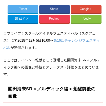
Tweet
Share
Google+
B!
はてブ
Pocket
feedly
ラブライブ！スクールアイドルフェスティバル（スクフェ
ス）にて2018年12月5日16:00〜
第16回チャレンジフェスティ
バル
が開催されます。
ここでは、イベント報酬として登場した園田海未SR＜ノルデ
ィック編＞の画像と特技とステータス・評価をまとめていま
す。
園田海未SR＜ノルディック編＞覚醒前後の
画像