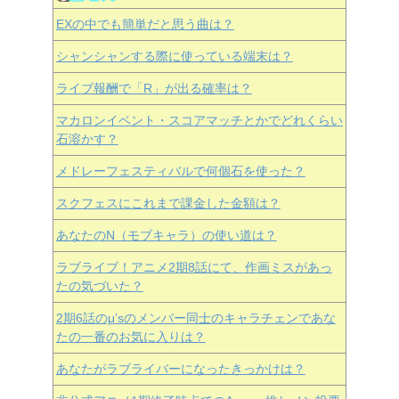
EXの中でも簡単だと思う曲は？
シャンシャンする際に使っている端末は？
ライブ報酬で「R」が出る確率は？
マカロンイベント・スコアマッチとかでどれくらい
石溶かす？
メドレーフェスティバルで何個石を使った？
スクフェスにこれまで課金した金額は？
あなたのN（モブキャラ）の使い道は？
ラブライブ！アニメ2期8話にて、作画ミスがあっ
たの気づいた？
2期6話のμ’sのメンバー同士のキャラチェンであな
たの一番のお気に入りは？
あなたがラブライバーになったきっかけは？