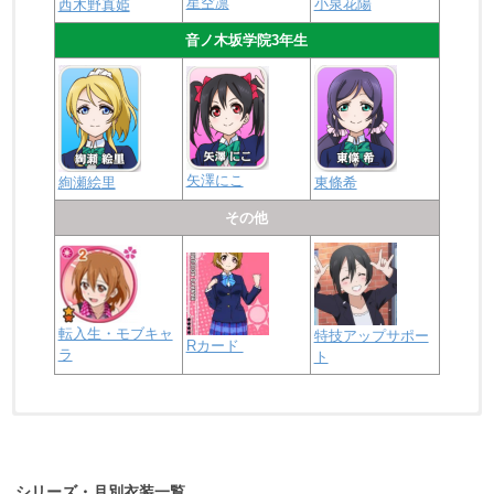
星空凛
小泉花陽
西木野真姫
音ノ木坂学院3年生
矢澤にこ
絢瀬絵里
東條希
その他
転入生・モブキャ
特技アップサポー
Rカード
ラ
ト
浦の星女学院2年生
虹ヶ咲学園2年生
シリーズ・月別衣装一覧