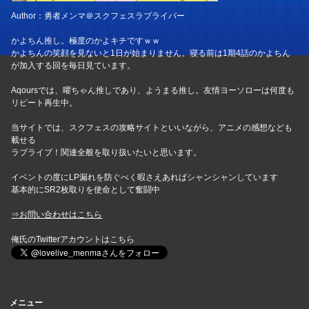
Author：勇者メンマ＠スクフェスラブライバー
かよちん推し。極度のかよキチですｗｗ
かよちんの笑顔を見ないと1日が始まりません。寝る前は1期4話のかよちん
が加入する回を毎日見ています。
Aqoursでは、曜ちゃん推しであり、ようまる推し。友情ヨーソローは何度も
リピート再生中。
当サイトでは、スクフェスの攻略サイトといいながら、アニメの感想なども
載せる
ラブライブ！関連全般を取り扱いたいと思います。
イベントの度にLP漏れを防ぐべく暇さえあればシャンシャンしています
基本的にSR2枚取りを使命として奮闘中
⇒お問い合わせはこちら
俺氏のTwitterアカウントはこちら
メニュー