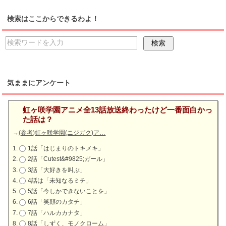
検索はここからできるわよ！
気ままにアンケート
虹ヶ咲学園アニメ全13話放送終わったけど一番面白かっ
た話は？
→
(参考)虹ヶ咲学園(ニジガク)ア…
1話「はじまりのトキメキ」
2話「Cutest&#9825;ガール」
3話「大好きを叫ぶ」
4話は「未知なるミチ」
5話「今しかできないことを」
6話「笑顔のカタチ」
7話「ハルカカナタ」
8話「しずく、モノクローム」