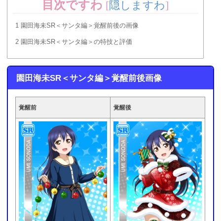
目次ですわ
[
隠しますわ
]
1
園田海未SR＜サンタ編＞覚醒前後の画像
2
園田海未SR＜サンタ編＞の特技と評価
園田海未SR＜サンタ編＞覚醒前後画像
覚醒前
覚醒後