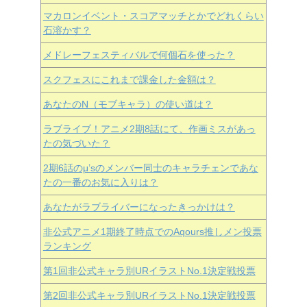
マカロンイベント・スコアマッチとかでどれくらい
石溶かす？
メドレーフェスティバルで何個石を使った？
スクフェスにこれまで課金した金額は？
あなたのN（モブキャラ）の使い道は？
ラブライブ！アニメ2期8話にて、作画ミスがあっ
たの気づいた？
2期6話のμ’sのメンバー同士のキャラチェンであな
たの一番のお気に入りは？
あなたがラブライバーになったきっかけは？
非公式アニメ1期終了時点でのAqours推しメン投票
ランキング
第1回非公式キャラ別URイラストNo.1決定戦投票
第2回非公式キャラ別URイラストNo.1決定戦投票