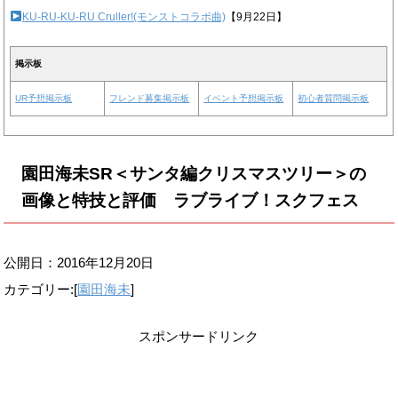
KU-RU-KU-RU Cruller!(モンストコラボ曲)
【9月22日】
掲示板
UR予想掲示板
フレンド募集掲示板
イベント予想掲示板
初心者質問掲示板
園田海未SR＜サンタ編クリスマスツリー＞の
画像と特技と評価 ラブライブ！スクフェス
公開日：
2016年12月20日
カテゴリー:[
園田海未
]
スポンサードリンク