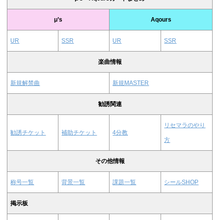
μ’s
Aqours
UR
SSR
UR
SSR
楽曲情報
新規解禁曲
新規MASTER
勧誘関連
リセマラのやり
勧誘チケット
補助チケット
4分教
方
その他情報
称号一覧
背景一覧
課題一覧
シールSHOP
掲示板