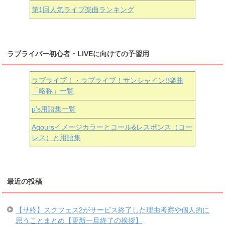
第1回人気ライブ楽曲ランキング
ラブライバー初心者・LIVEに向けての予習用
ラブライブ！・ラブライブ！サンシャイン!!楽曲
「略称」一覧
μ’s用語集一覧
Aqoursイメージカラーとコール&レスポンス（コー
レス）と用語集
最近の投稿
【サ終】スクフェス2がサービス終了した理由考察や個人的に
思うことまとめ【更新一旦終了の挨拶】