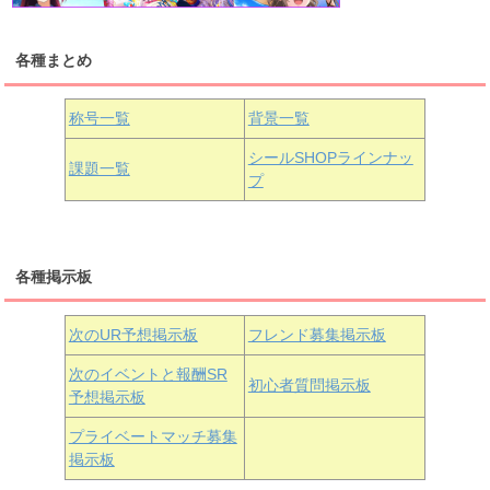
各種まとめ
国木田花丸
津島善子
黒澤ルビィ
桜坂しずく
中須かすみ
称号一覧
背景一覧
天王寺璃奈
浦の星女学院3年生
シールSHOPラインナッ
課題一覧
プ
三船栞子
各種掲示板
小原鞠莉
黒澤ダイヤ
松浦果南
虹ヶ咲学園3年生
次のUR予想掲示板
フレンド募集掲示板
次のイベントと報酬SR
初心者質問掲示板
予想掲示板
近江彼方
朝香果林
エマ・ヴェルデ
プライベートマッチ募集
掲示板