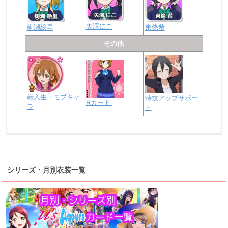
矢澤にこ
絢瀬絵里
東條希
その他
転入生・モブキャ
特技アップサポー
Rカード
ラ
ト
浦の星女学院2年生
虹ヶ咲学園2年生
シリーズ・月別衣装一覧
高海千歌
渡辺曜
桜内梨子
上原歩夢
宮下愛
優木せつ菜
浦の星女学院1年生
虹ヶ咲学園1年生