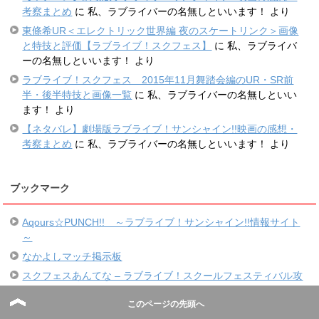
考察まとめ
に
私、ラブライバーの名無しといいます！
より
東條希UR＜エレクトリック世界編 夜のスケートリンク＞画像
と特技と評価【ラブライブ！スクフェス】
に
私、ラブライバ
ーの名無しといいます！
より
ラブライブ！スクフェス 2015年11月舞踏会編のUR・SR前
半・後半特技と画像一覧
に
私、ラブライバーの名無しといい
ます！
より
【ネタバレ】劇場版ラブライブ！サンシャイン!!映画の感想・
考察まとめ
に
私、ラブライバーの名無しといいます！
より
ブックマーク
Aqours☆PUNCH!! ～ラブライブ！サンシャイン!!情報サイト
～
なかよしマッチ掲示板
スクフェスあんてな – ラブライブ！スクールフェスティバル攻
略まとめアンテナ
このページの先頭へ
スクフェスアンテナ