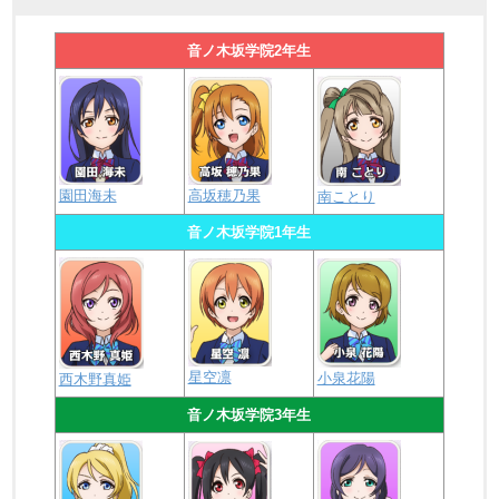
音ノ木坂学院2年生
園田海未
高坂穂乃果
南ことり
音ノ木坂学院1年生
星空凛
小泉花陽
西木野真姫
音ノ木坂学院3年生