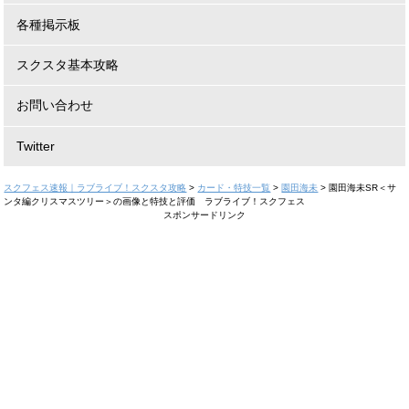
各種掲示板
スクスタ基本攻略
お問い合わせ
Twitter
スクフェス速報｜ラブライブ！スクスタ攻略
>
カード・特技一覧
>
園田海未
>
園田海未SR＜サ
ンタ編クリスマスツリー＞の画像と特技と評価 ラブライブ！スクフェス
スポンサードリンク