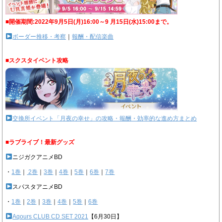
■開催期間:2022年9月5日(月)16:00～9 月15日(水)15:00まで。
ボーダー推移・考察
｜
報酬・配信楽曲
■スクスタイベント攻略
交換所イベント「月夜の幸せ」の攻略・報酬・効率的な進め方まとめ
■ラブライブ！最新グッズ
ニジガクアニメBD
・
1巻
｜
2巻
｜
3巻
｜
4巻
｜
5巻
｜
6巻
｜
7巻
スパスタアニメBD
・
1巻
｜
2巻
｜
3巻
｜
4巻
｜
5巻
｜
6巻
Aqours CLUB CD SET 2021
【6月30日】