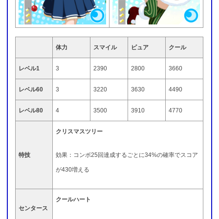
体力
スマイル
ピュア
クール
レベル1
3
2390
2800
3660
レベル60
3
3220
3630
4490
レベル80
4
3500
3910
4770
クリスマスツリー
特技
効果：コンボ25回達成するごとに34%の確率でスコア
が430増える
クールハート
センタース