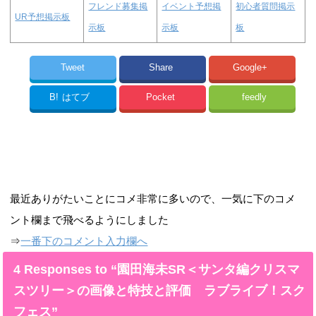
フレンド募集掲
イベント予想掲
初心者質問掲示
UR予想掲示板
示板
示板
板
Tweet
Share
Google+
B!
はてブ
Pocket
feedly
最近ありがたいことにコメ非常に多いので、一気に下のコメ
ント欄まで飛べるようにしました
⇒
一番下のコメント入力欄へ
4 Responses to “園田海未SR＜サンタ編クリスマ
スツリー＞の画像と特技と評価 ラブライブ！スク
フェス”