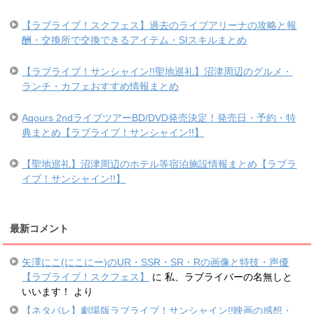
【ラブライブ！スクフェス】過去のライブアリーナの攻略と報
酬・交換所で交換できるアイテム・SIスキルまとめ
【ラブライブ！サンシャイン!!聖地巡礼】沼津周辺のグルメ・
ランチ・カフェおすすめ情報まとめ
Aqours 2ndライブツアーBD/DVD発売決定！発売日・予約・特
典まとめ【ラブライブ！サンシャイン!!】
【聖地巡礼】沼津周辺のホテル等宿泊施設情報まとめ【ラブラ
イブ！サンシャイン!!】
最新コメント
矢澤にこ(にこにー)のUR・SSR・SR・Rの画像と特技・声優
【ラブライブ！スクフェス】
に
私、ラブライバーの名無しと
いいます！
より
【ネタバレ】劇場版ラブライブ！サンシャイン!!映画の感想・