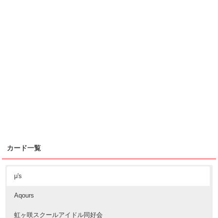
カード一覧
μ's
Aqours
虹ヶ咲スクールアイドル同好会