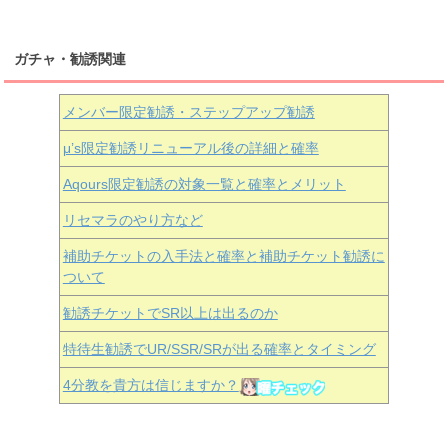
ガチャ・勧誘関連
メンバー限定勧誘・ステップアップ勧誘
μ’s限定勧誘リニューアル後の詳細と確率
Aqours
限定勧誘の対象一覧と確率とメリット
リセマラのやり方など
補助チケットの入手法と確率と補助チケット勧誘に
ついて
勧誘チケットでSR以上は出るのか
特待生勧誘でUR/SSR/SRが出る確率とタイミング
4分教を貴方は信じますか？