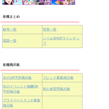
各種まとめ
国木田花丸
津島善子
黒澤ルビィ
桜坂しずく
中須かすみ
称号一覧
背景一覧
天王寺璃奈
浦の星女学院3年生
シールSHOPラインナッ
課題一覧
プ
三船栞子
各種掲示板
小原鞠莉
黒澤ダイヤ
松浦果南
虹ヶ咲学園3年生
次のUR予想掲示板
フレンド募集掲示板
次のイベントと報酬SR
初心者質問掲示板
予想掲示板
エマ・ヴェ
近江彼方
朝香果林
プライベートマッチ募集
ルデ
掲示板