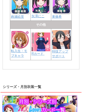
矢澤にこ
絢瀬絵里
東條希
その他
転入生・モ
特技アップ
Rカード
ブキャラ
サポート
浦の星女学院2年生
虹ヶ咲学園2年生
シリーズ・月別衣装一覧
高海千歌
渡辺曜
桜内梨子
上原歩夢
宮下愛
優木せつ菜
浦の星女学院1年生
虹ヶ咲学園1年生