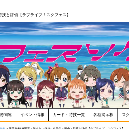
と特技と評価【ラブライブ！スクフェス】
誘関連
イベント情報
カード・特技一覧
各種掲示板
ス
海未
>
園田海未UR限定＜伝えたい気持ち/6周年＞画像と特技と評価【ラブライブ！スクフェス】