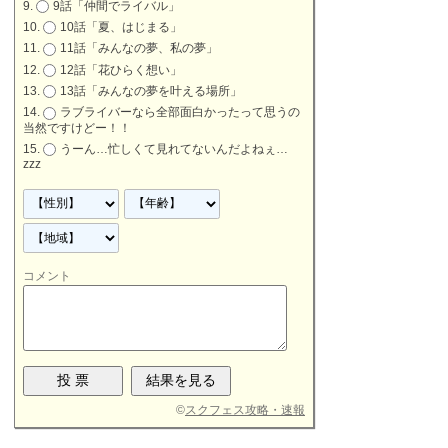
9話「仲間でライバル」
10話「夏、はじまる」
11話「みんなの夢、私の夢」
12話「花ひらく想い」
13話「みんなの夢を叶える場所」
ラブライバーなら全部面白かったって思うの
当然ですけどー！！
うーん…忙しくて見れてないんだよねぇ…
zzz
コメント
©
スクフェス攻略・速報