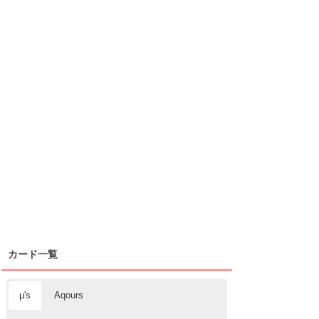
カード一覧
μ's
Aqours