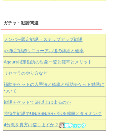
ガチャ・勧誘関連
メンバー限定勧誘・ステップアップ勧誘
μ’s限定勧誘リニューアル後の詳細と確率
Aqours
限定勧誘の対象一覧と確率とメリット
リセマラのやり方など
補助チケットの入手法と確率と補助チケット勧誘に
ついて
勧誘チケットでSR以上は出るのか
特待生勧誘でUR/SSR/SRが出る確率とタイミング
4分教を貴方は信じますか？