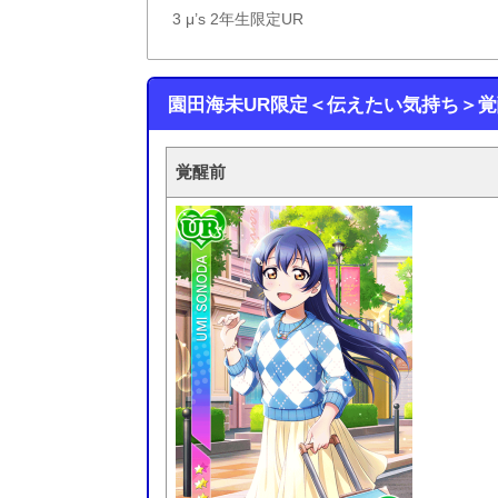
3
μ’s 2年生限定UR
園田海未UR限定＜伝えたい気持ち＞
覚醒前