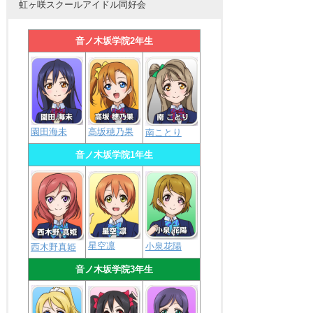
虹ヶ咲スクールアイドル同好会
音ノ木坂学院2年生
園田海未
高坂穂乃果
南ことり
音ノ木坂学院1年生
星空凛
小泉花陽
西木野真姫
音ノ木坂学院3年生