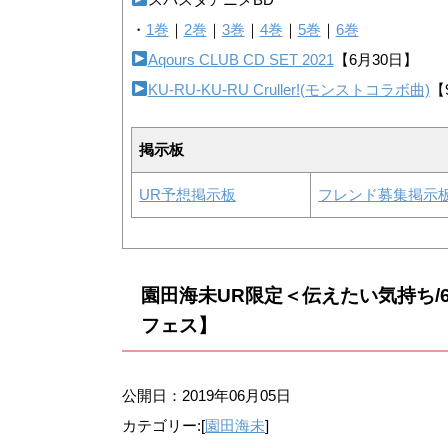
・
1巻
｜
2巻
｜
3巻
｜
4巻
｜
5巻
｜
6巻
Aqours CLUB CD SET 2021
【6月30日】
KU-RU-KU-RU Cruller!(モンストコラボ曲)
【
掲示板
UR予想掲示板
フレンド募集掲示
園田海未UR限定＜伝えたい気持ち
フェス】
公開日：
2019年06月05日
カテゴリー:[
園田海未
]