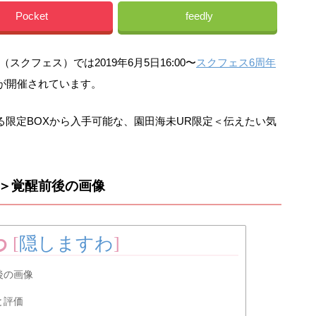
Pocket
feedly
クフェス）では2019年6月5日16:00〜
スクフェス6周年
誘が開催されています。
ている限定BOXから入手可能な、園田海未UR限定＜伝えたい気
ち＞覚醒前後の画像
わ
[
隠しますわ
]
後の画像
と評価