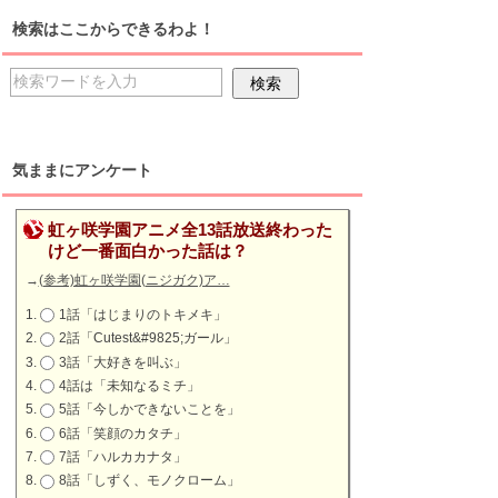
検索はここからできるわよ！
気ままにアンケート
虹ヶ咲学園アニメ全13話放送終わった
けど一番面白かった話は？
→
(参考)虹ヶ咲学園(ニジガク)ア…
1話「はじまりのトキメキ」
2話「Cutest&#9825;ガール」
3話「大好きを叫ぶ」
4話は「未知なるミチ」
5話「今しかできないことを」
6話「笑顔のカタチ」
7話「ハルカカナタ」
8話「しずく、モノクローム」