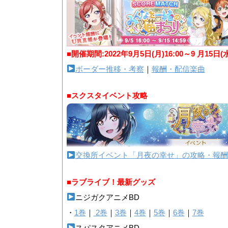
■開催期間:2022年9月5日(月)16:00～9 月15日(
ボーダー推移・考察
｜
報酬・配信楽曲
■スクスタイベント攻略
交換所イベント「月夜の幸せ」の攻略・報酬
■ラブライブ！最新グッズ
ニジガクアニメBD
・
1巻
｜
2巻
｜
3巻
｜
4巻
｜
5巻
｜
6巻
｜
7巻
スパスタアニメBD