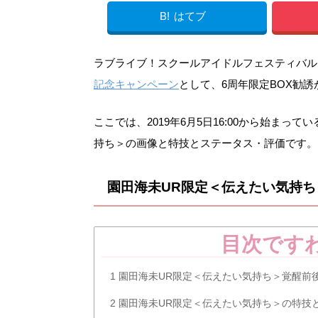
B!
はてブ
ラブライブ！スクールアイドルフェスティバル（ス
記念キャンペーン
として、6周年限定BOX勧
ここでは、2019年6月5日16:00から始まっ
持ち＞の画像と特技とステータス・評価です。
園田海未UR限定＜伝えたい気持
目次です
1
園田海未UR限定＜伝えたい気持ち＞覚醒前
2
園田海未UR限定＜伝えたい気持ち＞の特技