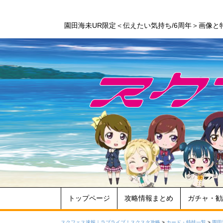
園田海未UR限定＜伝えたい気持ち/6周年＞画像
トップページ
攻略情報まとめ
ガチャ・勧
スクフェス速報｜ラブライブ！スクスタ攻略
>
カード・特技一覧
>
園田