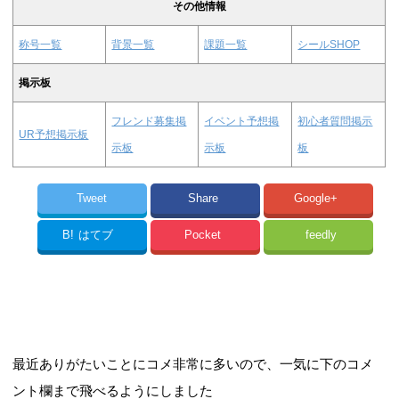
その他情報
称号一覧
背景一覧
課題一覧
シールSHOP
掲示板
フレンド募集掲
イベント予想掲
初心者質問掲示
UR予想掲示板
示板
示板
板
Tweet
Share
Google+
B!
はてブ
Pocket
feedly
最近ありがたいことにコメ非常に多いので、一気に下のコメ
ント欄まで飛べるようにしました