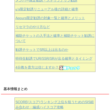
メンバー限定勧誘・ステップアップ勧誘
μ’s限定勧誘リニューアル後の詳細と確率
Aqours
限定勧誘の対象一覧と確率とメリット
リセマラのやり方など
補助チケットの入手法と確率と補助チケット勧誘に
ついて
勧誘チケットでSR以上は出るのか
特待生勧誘でUR/SSR/SRが出る確率とタイミング
4分教を貴方は信じますか？
基本情報まとめ
SCORE(スコア)ランキング上位を狙うためのSIS組
み合わせ・編成ハイスコア攻略