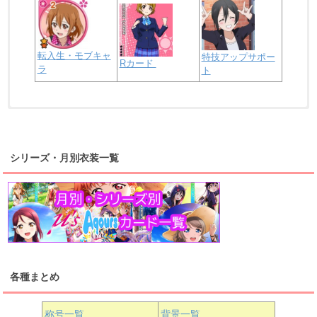
転入生・モブキャ
特技アップサポー
Rカード
ラ
ト
浦の星女学院2年生
虹ヶ咲学園2年生
シリーズ・月別衣装一覧
高海千歌
渡辺曜
桜内梨子
上原歩夢
宮下愛
優木せつ菜
浦の星女学院1年生
虹ヶ咲学園1年生
各種まとめ
国木田花丸
津島善子
黒澤ルビィ
桜坂しずく
中須かすみ
称号一覧
背景一覧
天王寺璃奈