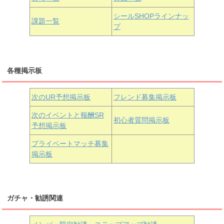
浦の星女学院3年生
シールSHOPラインナッ
課題一覧
プ
三船栞子
各種掲示板
小原鞠莉
黒澤ダイヤ
松浦果南
虹ヶ咲学園3年生
次のUR予想掲示板
フレンド募集掲示板
次のイベントと報酬SR
初心者質問掲示板
予想掲示板
近江彼方
朝香果林
エマ・ヴェルデ
プライベートマッチ募集
掲示板
ガチャ・勧誘関連