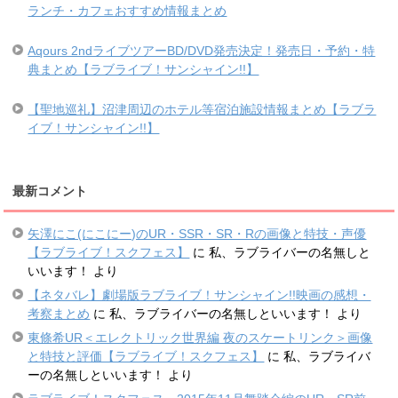
ランチ・カフェおすすめ情報まとめ
Aqours 2ndライブツアーBD/DVD発売決定！発売日・予約・特
典まとめ【ラブライブ！サンシャイン!!】
【聖地巡礼】沼津周辺のホテル等宿泊施設情報まとめ【ラブラ
イブ！サンシャイン!!】
最新コメント
矢澤にこ(にこにー)のUR・SSR・SR・Rの画像と特技・声優
【ラブライブ！スクフェス】
に
私、ラブライバーの名無しと
いいます！
より
【ネタバレ】劇場版ラブライブ！サンシャイン!!映画の感想・
考察まとめ
に
私、ラブライバーの名無しといいます！
より
東條希UR＜エレクトリック世界編 夜のスケートリンク＞画像
と特技と評価【ラブライブ！スクフェス】
に
私、ラブライバ
ーの名無しといいます！
より