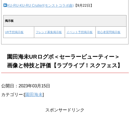
KU-RU-KU-RU Cruller!(モンストコラボ曲)
【9月22日】
掲示板
UR予想掲示板
フレンド募集掲示板
イベント予想掲示板
初心者質問掲示板
園田海未URログボ＜セーラービューティー＞
画像と特技と評価【ラブライブ！スクフェス】
公開日：
2023年03月15日
カテゴリー:[
園田海未
]
スポンサードリンク