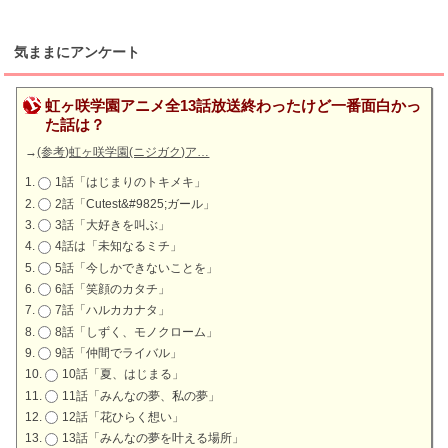
気ままにアンケート
虹ヶ咲学園アニメ全13話放送終わったけど一番面白かっ
た話は？
→
(参考)虹ヶ咲学園(ニジガク)ア…
1話「はじまりのトキメキ」
2話「Cutest&#9825;ガール」
3話「大好きを叫ぶ」
4話は「未知なるミチ」
5話「今しかできないことを」
6話「笑顔のカタチ」
7話「ハルカカナタ」
8話「しずく、モノクローム」
9話「仲間でライバル」
10話「夏、はじまる」
11話「みんなの夢、私の夢」
12話「花ひらく想い」
13話「みんなの夢を叶える場所」