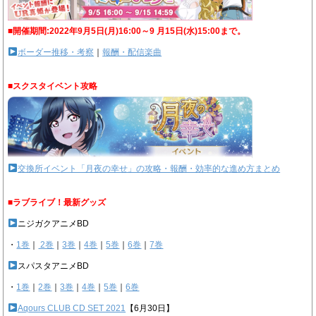
■開催期間:2022年9月5日(月)16:00～9 月15日(水)15:00まで。
ボーダー推移・考察
｜
報酬・配信楽曲
■スクスタイベント攻略
交換所イベント「月夜の幸せ」の攻略・報酬・効率的な進め方まとめ
■ラブライブ！最新グッズ
ニジガクアニメBD
・
1巻
｜
2巻
｜
3巻
｜
4巻
｜
5巻
｜
6巻
｜
7巻
スパスタアニメBD
・
1巻
｜
2巻
｜
3巻
｜
4巻
｜
5巻
｜
6巻
Aqours CLUB CD SET 2021
【6月30日】