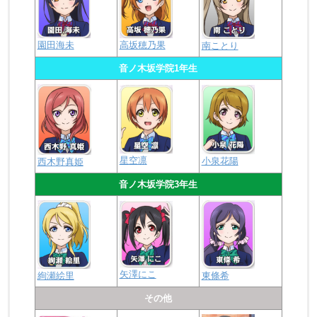
園田海未
高坂穂乃果
南ことり
音ノ木坂学院1年生
星空凛
小泉花陽
西木野真姫
音ノ木坂学院3年生
矢澤にこ
絢瀬絵里
東條希
その他