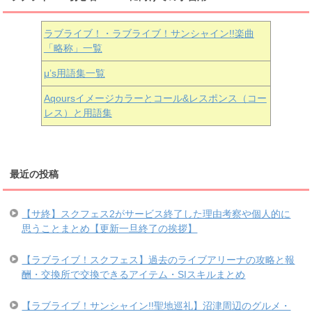
ラブライブ！・ラブライブ！サンシャイン!!楽曲
「略称」一覧
μ’s用語集一覧
Aqoursイメージカラーとコール&レスポンス（コー
レス）と用語集
最近の投稿
【サ終】スクフェス2がサービス終了した理由考察や個人的に
思うことまとめ【更新一旦終了の挨拶】
【ラブライブ！スクフェス】過去のライブアリーナの攻略と報
酬・交換所で交換できるアイテム・SIスキルまとめ
【ラブライブ！サンシャイン!!聖地巡礼】沼津周辺のグルメ・