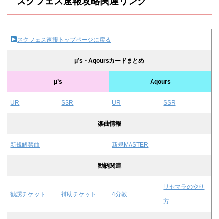
スクフェス速報攻略関連リンク
スクフェス速報トップページに戻る
μ’s・Aqoursカードまとめ
μ’s
Aqours
UR
SSR
UR
SSR
楽曲情報
新規解禁曲
新規MASTER
勧誘関連
リセマラのやり
勧誘チケット
補助チケット
4分教
方