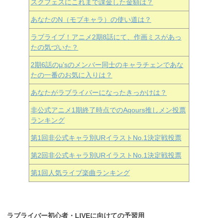
スクフェスにこれまで課金した金額は？
あなたのN（モブキャラ）の使い道は？
ラブライブ！アニメ2期8話にて、作画ミスがあっ
たの気づいた？
2期6話のμ’sのメンバー同士のキャラチェンであな
たの一番のお気に入りは？
あなたがラブライバーになったきっかけは？
非公式アニメ1期終了時点でのAqours推しメン投票
ランキング
第1回非公式キャラ別URイラストNo.1決定戦投票
第2回非公式キャラ別URイラストNo.1決定戦投票
第1回人気ライブ楽曲ランキング
ラブライバー初心者・LIVEに向けての予習用