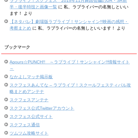
ラブライブ！スクフェス 2015年11月舞踏会編のUR・SR前
半・後半特技と画像一覧
に
私、ラブライバーの名無しといい
ます！
より
【ネタバレ】劇場版ラブライブ！サンシャイン!!映画の感想・
考察まとめ
に
私、ラブライバーの名無しといいます！
より
ブックマーク
Aqours☆PUNCH!! ～ラブライブ！サンシャイン!!情報サイト
～
なかよしマッチ掲示板
スクフェスあんてな – ラブライブ！スクールフェスティバル攻
略まとめアンテナ
スクフェスアンテナ
スクフェス公式Twitterアカウント
スクフェス公式サイト
スクフェス通信
ツムツム攻略サイト