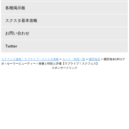
各種掲示板
スクスタ基本攻略
お問い合わせ
Twitter
スクフェス速報｜ラブライブ！スクスタ攻略
>
カード・特技一覧
>
園田海未
>
園田海未URログ
ボ＜セーラービューティー＞画像と特技と評価【ラブライブ！スクフェス】
スポンサードリンク