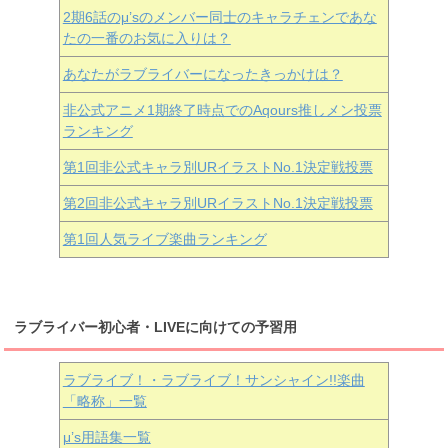
2期6話のμ’sのメンバー同士のキャラチェンであな
たの一番のお気に入りは？
あなたがラブライバーになったきっかけは？
非公式アニメ1期終了時点でのAqours推しメン投票
ランキング
第1回非公式キャラ別URイラストNo.1決定戦投票
第2回非公式キャラ別URイラストNo.1決定戦投票
第1回人気ライブ楽曲ランキング
ラブライバー初心者・LIVEに向けての予習用
ラブライブ！・ラブライブ！サンシャイン!!楽曲
「略称」一覧
μ’s用語集一覧