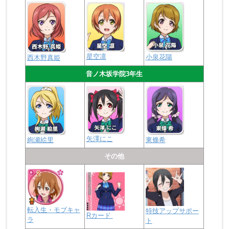
星空凛
小泉花陽
西木野真姫
音ノ木坂学院3年生
矢澤にこ
絢瀬絵里
東條希
その他
転入生・モブキャ
特技アップサポー
Rカード
ラ
ト