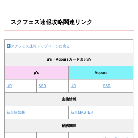
スクフェス速報攻略関連リンク
スクフェス速報トップページに戻る
μ’s・Aqoursカードまとめ
μ’s
Aqours
UR
SSR
UR
SSR
楽曲情報
新規解禁曲
新規MASTER
勧誘関連