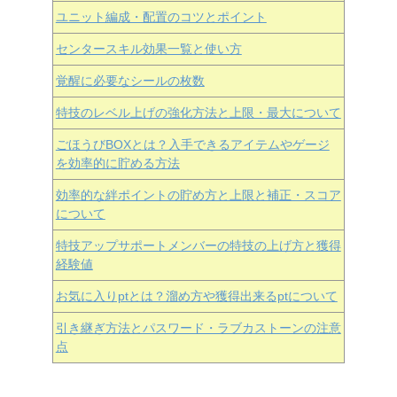
ユニット編成・配置のコツとポイント
センタースキル効果一覧と使い方
覚醒に必要なシールの枚数
特技のレベル上げの強化方法と上限・最大について
ごほうびBOXとは？入手できるアイテムやゲージ
を効率的に貯める方法
効率的な絆ポイントの貯め方と上限と補正・スコア
について
特技アップサポートメンバーの特技の上げ方と獲得
経験値
お気に入りptとは？溜め方や獲得出来るptについて
引き継ぎ方法とパスワード・ラブカストーンの注意
点