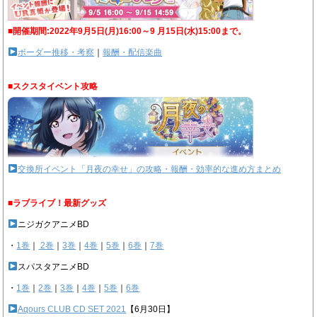
■開催期間:2022年9月5日(月)16:00～9 月15日(水)15:00まで。
ボーダー推移・考察
｜
報酬・配信楽曲
■スクスタイベント攻略
交換所イベント「月夜の幸せ」の攻略・報酬・効率的な進め方まとめ
■ラブライブ！最新グッズ
ニジガクアニメBD
・
1巻
｜
2巻
｜
3巻
｜
4巻
｜
5巻
｜
6巻
｜
7巻
スパスタアニメBD
・
1巻
｜
2巻
｜
3巻
｜
4巻
｜
5巻
｜
6巻
Aqours CLUB CD SET 2021
【6月30日】