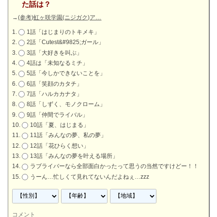
た話は？
→
(参考)虹ヶ咲学園(ニジガク)ア…
1話「はじまりのトキメキ」
2話「Cutest&#9825;ガール」
3話「大好きを叫ぶ」
4話は「未知なるミチ」
5話「今しかできないことを」
6話「笑顔のカタチ」
7話「ハルカカナタ」
8話「しずく、モノクローム」
9話「仲間でライバル」
10話「夏、はじまる」
11話「みんなの夢、私の夢」
12話「花ひらく想い」
13話「みんなの夢を叶える場所」
ラブライバーなら全部面白かったって思うの当然ですけどー！！
うーん…忙しくて見れてないんだよねぇ…zzz
コメント