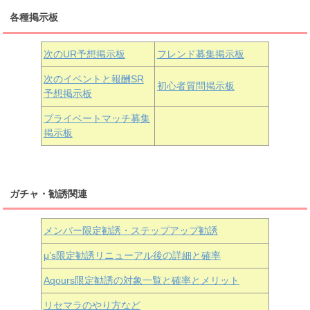
各種掲示板
小原鞠莉
黒澤ダイヤ
松浦果南
虹ヶ咲学園3年生
次のUR予想掲示板
フレンド募集掲示板
次のイベントと報酬SR
初心者質問掲示板
予想掲示板
近江彼方
朝香果林
エマ・ヴェルデ
プライベートマッチ募集
掲示板
ガチャ・勧誘関連
メンバー限定勧誘・ステップアップ勧誘
μ’s限定勧誘リニューアル後の詳細と確率
Aqours
限定勧誘の対象一覧と確率とメリット
リセマラのやり方など