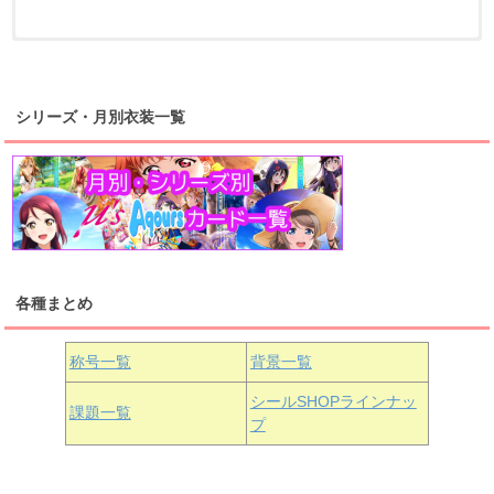
浦の星女学院2年生
虹ヶ咲学園2年生
シリーズ・月別衣装一覧
高海千歌
渡辺曜
桜内梨子
上原歩夢
宮下愛
優木せつ菜
浦の星女学院1年生
虹ヶ咲学園1年生
各種まとめ
国木田花丸
津島善子
黒澤ルビィ
桜坂しずく
中須かすみ
称号一覧
背景一覧
天王寺璃奈
浦の星女学院3年生
シールSHOPラインナッ
課題一覧
プ
三船栞子