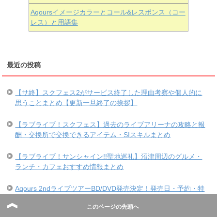
Aqoursイメージカラーとコール&レスポンス（コー
レス）と用語集
最近の投稿
【サ終】スクフェス2がサービス終了した理由考察や個人的に
思うことまとめ【更新一旦終了の挨拶】
【ラブライブ！スクフェス】過去のライブアリーナの攻略と報
酬・交換所で交換できるアイテム・SIスキルまとめ
【ラブライブ！サンシャイン!!聖地巡礼】沼津周辺のグルメ・
ランチ・カフェおすすめ情報まとめ
Aqours 2ndライブツアーBD/DVD発売決定！発売日・予約・特
典まとめ【ラブライブ！サンシャイン!!】
このページの先頭へ