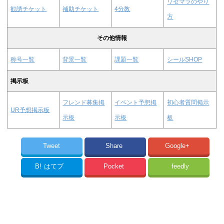
リセマラのやり
勧誘チケット
補助チケット
4分教
方
その他情報
称号一覧
背景一覧
課題一覧
シールSHOP
掲示板
フレンド募集掲
イベント予想掲
初心者質問掲示
UR予想掲示板
示板
示板
板
Tweet
Share
Google+
B!
はてブ
Pocket
feedly