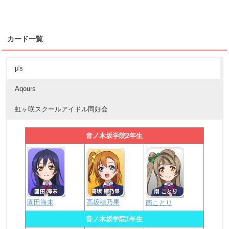
カード一覧
μ's
Aqours
虹ヶ咲スクールアイドル同好会
音ノ木坂学院2年生
園田海未
高坂穂乃果
南ことり
音ノ木坂学院1年生