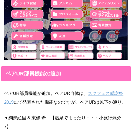
ペアUR部員機能の追加
ペアUR部員機能が追加。ペアUR自体は、
スクフェス感謝祭
2019
にて発表された機能なのですが、ペアURは以下の通り。
▼絢瀬絵里 & 東條 希 【温泉でまったり・・・小旅行気分
♪】