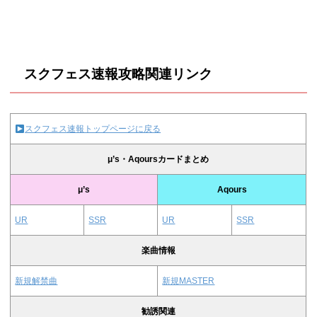
スクフェス速報攻略関連リンク
スクフェス速報トップページに戻る
μ’s・Aqoursカードまとめ
μ’s
Aqours
UR
SSR
UR
SSR
楽曲情報
新規解禁曲
新規MASTER
勧誘関連