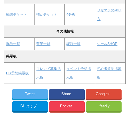
リセマラのやり
勧誘チケット
補助チケット
4分教
方
その他情報
称号一覧
背景一覧
課題一覧
シールSHOP
掲示板
フレンド募集掲
イベント予想掲
初心者質問掲示
UR予想掲示板
示板
示板
板
Tweet
Share
Google+
B!
はてブ
Pocket
feedly