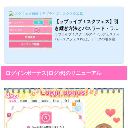
スクフェス速報｜ラブライブ！スクスタ攻略
【ラブライブ！スクフェス】引
き継ぎ方法とパスワード・ラブ
ラブライブ！スクールアイドルフェスティ
カストーンの注意点
バル(スクフェス)では、データの引き継ぎ
が可能です。これからのシーズン、入学・
入社など新生活が始まる人が多いと存じま
すがそれに伴って、心機一転スマホを新し
い機種にする人も増えています。そういう
わけで、今回はスクフェスの攻略情報に置
いて、非常に重要である「引き継ぎコー
ログインボーナス(ログボ)のリニューアル
ド」のやり方と注意点を説明します。引き
継ぎコードの発行と入力それでは、スクフ
ェスにおける引き継ぎのやり方を紹介しま
す。同じOS同士なら、以下で説明する方法
が一番ラクですが、異なるOS「iPhone→A
ndroid...