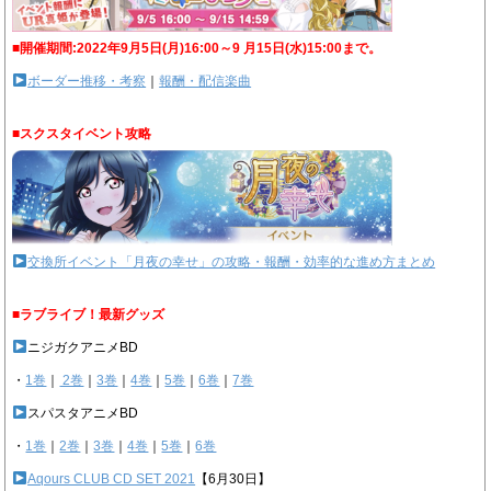
■開催期間:2022年9月5日(月)16:00～9 月15日(水)15:00まで。
ボーダー推移・考察
｜
報酬・配信楽曲
■スクスタイベント攻略
交換所イベント「月夜の幸せ」の攻略・報酬・効率的な進め方まとめ
■ラブライブ！最新グッズ
ニジガクアニメBD
・
1巻
｜
2巻
｜
3巻
｜
4巻
｜
5巻
｜
6巻
｜
7巻
スパスタアニメBD
・
1巻
｜
2巻
｜
3巻
｜
4巻
｜
5巻
｜
6巻
Aqours CLUB CD SET 2021
【6月30日】