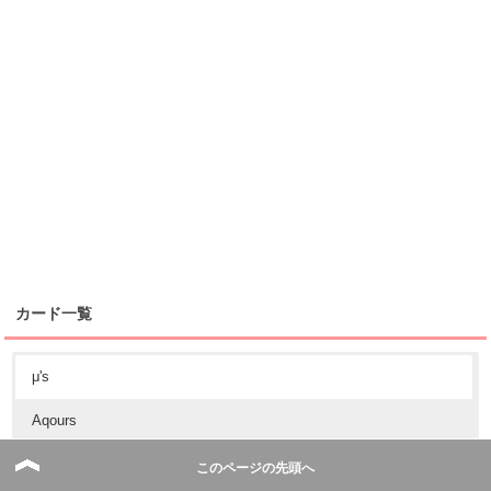
カード一覧
μ's
Aqours
虹ヶ咲スクールアイドル同好会
このページの先頭へ