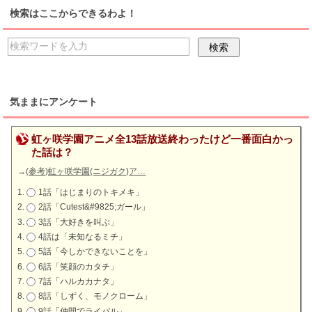
検索はここからできるわよ！
気ままにアンケート
虹ヶ咲学園アニメ全13話放送終わったけど一番面白かっ
た話は？
→
(参考)虹ヶ咲学園(ニジガク)ア…
1話「はじまりのトキメキ」
2話「Cutest&#9825;ガール」
3話「大好きを叫ぶ」
4話は「未知なるミチ」
5話「今しかできないことを」
6話「笑顔のカタチ」
7話「ハルカカナタ」
8話「しずく、モノクローム」
9話「仲間でライバル」